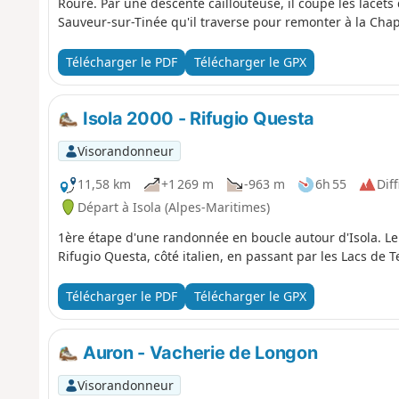
Roure. Par une descente caillouteuse, il coupe les lacets
Sauveur-sur-Tinée qu'il traverse pour remonter à la Chape
franchit le Vallon du Romarinier, passe au lieu-dit Roubin
arrive à Rimplas. Le GR®5 descend doucement vers le coll
Télécharger le PDF
Télécharger le GPX
avant de remonter sur la crête de son versant puis longer
au hameau la Roche puis s'élève sur la croupe du Vall
Valdeblore.
Isola 2000 - Rifugio Questa
Visorandonneur
11,58 km
+1 269 m
-963 m
6h 55
Diff
Départ à Isola (Alpes-Maritimes)
1ère étape d'une randonnée en boucle autour d'Isola. Le 
Rifugio Questa, côté italien, en passant par les Lacs de T
Télécharger le PDF
Télécharger le GPX
Auron - Vacherie de Longon
Visorandonneur