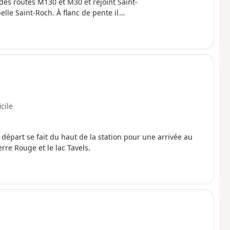
 des routes M130 et M30 et rejoint Saint-
lle Saint-Roch. À flanc de pente il
astre, traverse le Ravin de l'Esclosé et
et de Ragias et franchit le Vallon Gros,
 le hameau la Bolline. De là, il grimpe
on de Bramafam pour gagner Saint-Dalmas
icile
départ se fait du haut de la station pour une arrivée au
erre Rouge et le lac Tavels.