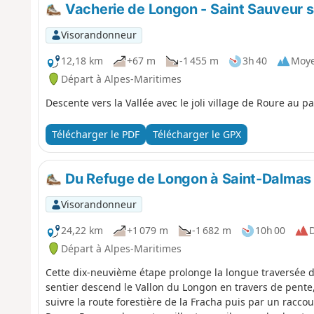
Vacherie de Longon - Saint Sauveur s
Visorandonneur
12,18 km
+67 m
-1 455 m
3h 40
Moy
Départ à Alpes-Maritimes
Descente vers la Vallée avec le joli village de Roure au p
Télécharger le PDF
Télécharger le GPX
Du Refuge de Longon à Saint-Dalmas
Visorandonneur
24,22 km
+1 079 m
-1 682 m
10h 00
D
Départ à Alpes-Maritimes
Cette dix-neuvième étape prolonge la longue traversée 
sentier descend le Vallon du Longon en travers de pent
suivre la route forestière de la Fracha puis par un raccourc