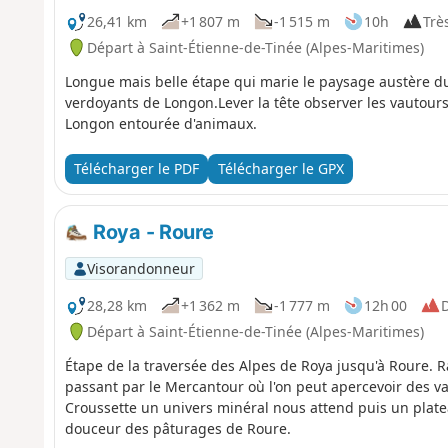
26,41 km
+1 807 m
-1 515 m
10h
Très
Départ à Saint-Étienne-de-Tinée (Alpes-Maritimes)
Longue mais belle étape qui marie le paysage austère d
verdoyants de Longon.Lever la tête observer les vautours
Longon entourée d'animaux.
Télécharger le PDF
Télécharger le GPX
Roya - Roure
Visorandonneur
28,28 km
+1 362 m
-1 777 m
12h 00
D
Départ à Saint-Étienne-de-Tinée (Alpes-Maritimes)
Étape de la traversée des Alpes de Roya jusqu'à Roure. 
passant par le Mercantour où l'on peut apercevoir des va
Croussette un univers minéral nous attend puis un platea
douceur des pâturages de Roure.