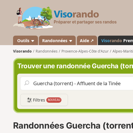
V
i
s
o
r
a
Outils
Randonnées
Aide ↗
Viso
rando
Pre
n
Visorando
Randonnées
Provence-Alpes-Côte d'Azur
Alpes-Marit
d
o
Trouver une randonnée Guercha (torre
Filtres
NOUVEAU
Randonnées Guercha (torrent)