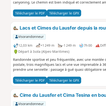
canyoning. Le chemin est bien indiqué et correctement a
Télécharger le PDF
Télécharger le GPX
Lacs et Cimes du Lausfer depuis la rou
Visorandonneur
12,03 km
+1 249 m
-1 249 m
7h 00
Diff
Départ à Isola (Alpes-Maritimes)
Randonnée sportive et peu fréquentée, avec une montée d
postale, trois magnifiques lacs et une vue imprenable à 3
prendre une serviette : passage à gué quasi obligatoire se
Télécharger le PDF
Télécharger le GPX
Cime du Lausfer et Cima Tesina en bo
Visorandonneur