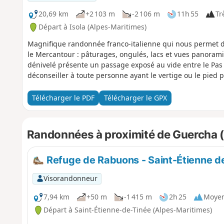
20,69 km
+2 103 m
-2 106 m
11h 55
Trè
Départ à Isola (Alpes-Maritimes)
Magnifique randonnée franco-italienne qui nous permet d
le Mercantour : pâturages, ongulés, lacs et vues panoram
dénivelé présente un passage exposé au vide entre le Pas 
déconseiller à toute personne ayant le vertige ou le pied
Télécharger le PDF
Télécharger le GPX
Randonnées à proximité de Guercha (to
Refuge de Rabuons - Saint-Étienne d
Visorandonneur
7,94 km
+50 m
-1 415 m
2h 25
Moye
Départ à Saint-Étienne-de-Tinée (Alpes-Maritimes)