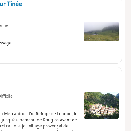
ur Tinée
enne
assage.
ifficile
du Mercantour. Du Refuge de Longon, le
e, jusqu'au hameau de Rougios avant de
i rallie le joli village provençal de