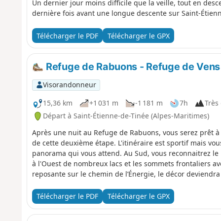
Un dernier jour moins difficile que la veille, tout en des
dernière fois avant une longue descente sur Saint-Étien
Télécharger le PDF
Télécharger le GPX
Refuge de Rabuons - Refuge de Vens
Visorandonneur
15,36 km
+1 031 m
-1 181 m
7h
Très 
Départ à Saint-Étienne-de-Tinée (Alpes-Maritimes)
Après une nuit au Refuge de Rabuons, vous serez prêt à 
de cette deuxième étape. L'itinéraire est sportif mais v
panorama qui vous attend. Au Sud, vous reconnaitrez le 
à l'Ouest de nombreux lacs et les sommets frontaliers ave
reposante sur le chemin de l’Énergie, le décor deviendra
Vens. Vous êtes dans le Parc National du Mercantour, il y a une réglementation à respecter sous
peine d'amende pouvant s'élever jusqu'à 1500 €, voir les
Télécharger le PDF
Télécharger le GPX