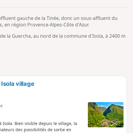
o
a
i
m
affluent gauche de la Tinée, donc un sous-affluent du
p
s, en région Provence-Alpes-Côte d'Azur.
 de la Guercha, au nord de la commune d'Isola, à 2400 m
sola village
e
sola. Bien visible depuis le village, la
ateurs des possibilités de sortie en