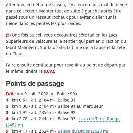
Attention, en début de saison, il y a encore pas mal de neige
dans ce secteur. Monter tout de suite à gauche après être
passé sous un ressaut rocheux pour éviter d'aller sur la
neige dans les pentes les plus raides.
(
5
) Une fois au col, vous découvrirez côté italien les Lacs
Supérieurs de Valscura et le sentier qui part en direction du
Mont Malinvern. Sur la droite, la Cime de la Lause et la Tête
du Claus.
Faire ensuite demi-tour pour revenir au point de départ par
le même itinéraire (
D/A
).
Points de passage
D/A
: km 0 - alt. 2 092 m - Balise 90a
1
: km 0.61 - alt. 2 184 m - Balise 91
2
: km 1.06 - alt. 2 194 m - Balise 91 au marqueur
3
: km 1.91 - alt. 2 356 m - Balise 92
4
: km 2.78 - alt. 2 444 m - Balise 93 -
Lacs de Terre Rouge
(2452 m)
5
: km 4.17 - alt. 2 624 m -
Baisse du Druos (2628 m)