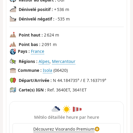
Dénivelé positif :
+ 536 m
Dénivelé négatif :
- 535 m
Point haut :
2 624 m
Point bas :
2 091 m
Pays :
France
Régions :
Alpes
,
Mercantour
Commune :
Isola
(06420)
Départ/Arrivée :
N 44.184735° / E 7.163719°
Carte(s) IGN :
Ref. 3640ET, 3641ET
Météo détaillée heure par heure
Découvrez Visorando Premium