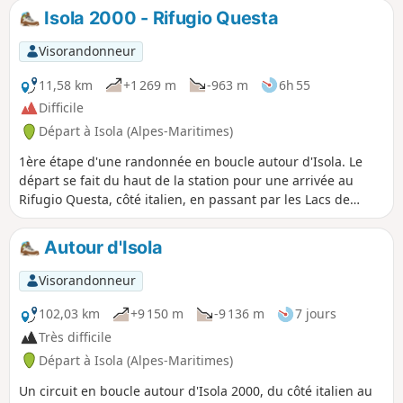
permet de faire une jolie boucle
Isola 2000 - Rifugio Questa
relativement peu fréquentée, hormis par les
chamois et offre de beaux points de vue sur
Visorandonneur
les vallons d'Orgials et de Rio Freddo.
11,58 km
+1 269 m
-963 m
6h 55
Difficile
Départ à Isola (Alpes-Maritimes)
1ère étape d'une randonnée en boucle autour d'Isola. Le
départ se fait du haut de la station pour une arrivée au
Rifugio Questa, côté italien, en passant par les Lacs de
Terre Rouge et le lac Tavels.
Autour d'Isola
Visorandonneur
102,03 km
+9 150 m
-9 136 m
7 jours
Très difficile
Départ à Isola (Alpes-Maritimes)
Un circuit en boucle autour d'Isola 2000, du côté italien au