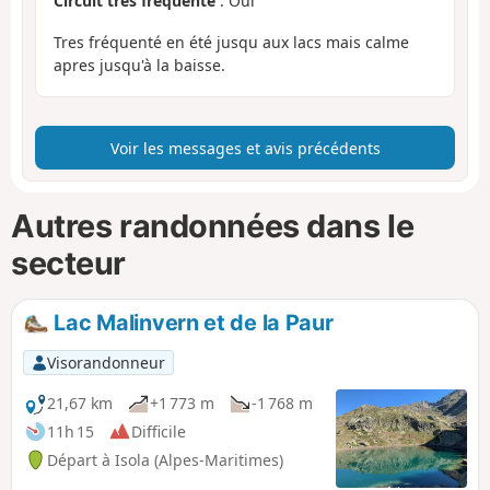
Circuit très fréquenté
: Oui
Tres fréquenté en été jusqu aux lacs mais calme
apres jusqu'à la baisse.
Voir les messages et avis précédents
Autres randonnées dans le
secteur
Lac Malinvern et de la Paur
Visorandonneur
21,67 km
+1 773 m
-1 768 m
11h 15
Difficile
Départ à Isola (Alpes-Maritimes)