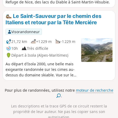
Refuge de Nice, des lacs du Diable à Saint-Martin-Vésubie.
Le Saint-Sauveur par le chemin des
Italiens et retour par la Tête Merciére
Visorandonneur
21,72 km
+1 229 m
-1 229 m
10h
Très difficile
Départ à Isola (Alpes-Maritimes)
Au départ d'Isola 2000, une belle mais
exigeante randonnée sur les cimes au-
dessus du domaine skiable. Vue sur le
Mercantour et la vallée de Mollières et
passage devant de nombreuses
Pour plus de randonnées, utilisez notre
moteur de recherche
fortifications de la ligne Maginot à la
.
frontière franco-italienne.
Les descriptions et la trace GPS de ce circuit restent la
propriété de leur auteur. Ne pas les copier sans son
autorisation.