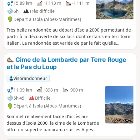
15,89 km
+1 113 m
-1 111 m
6h
Très difficile
Départ à Isola (Alpes-Maritimes)
Très belle randonnée au départ d'Isola 2000 permettant de
partir à la découverte de six lacs dont certains en territoire
italien. La randonnée est variée de par le fait qu'elle
emprunte un itinéraire assez fréquenté mais offrant un
panorama grandiose, ainsi qu'une portion beaucoup plus
Cime de la Lombarde par Terre Rouge
sauvage et très peu fréquentée. Les nombreux lacs ou
et le Pas du Loup
points d'eau rencontrés sont une invitation à se rafraichir.
Attention: aux difficultés rencontrées sur le terrain => voir §
Visorandonneur
Infos pratiques.
11,09 km
+898 m
-900 m
5h 45
Difficile
Départ à Isola (Alpes-Maritimes)
Sommet relativement facile d'accès au-
dessus d'Isola 2000, la cime de la Lombarde
offre un superbe panorama sur les Alpes
françaises et italiennes. L'itinéraire décrit ici