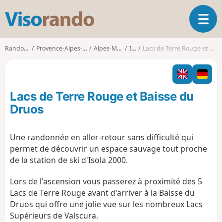
V
O
i
u
s
v
o
Randonnées
Provence-Alpes-Côte d'Azur
Alpes-Maritimes
Isola
Lacs de Terre Rouge et Baisse du Druos
r
r
i
a
r
n
l
d
Lacs de Terre Rouge et Baisse du
a
o
n
Druos
a
v
Une randonnée en aller-retour sans difficulté qui
i
permet de découvrir un espace sauvage tout proche
g
a
de la station de ski d'Isola 2000.
t
i
Lors de l'ascension vous passerez à proximité des 5
o
Lacs de Terre Rouge avant d'arriver à la Baisse du
n
Druos qui offre une jolie vue sur les nombreux Lacs
Supérieurs de Valscura.