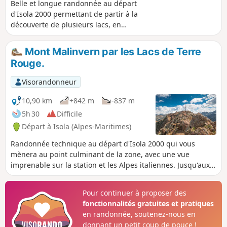
Belle et longue randonnée au départ
d'Isola 2000 permettant de partir à la
découverte de plusieurs lacs, en
commençant par les classiques Lacs de
Terre Rouge et de Valscura versant
Mont Malinvern par les Lacs de Terre
italien puis en poursuivant vers les
Rouge.
moins connus, Lac du Malinvern et della
Paur, toujours en Italie. Randonnée
Visorandonneur
sportive nécessitant une bonne
endurance physique car impliquant
10,90 km
+842 m
-837 m
d'une succession de cinq ascensions et
5h 30
Difficile
descentes. Le panorama aux Lacs della
Départ à Isola (Alpes-Maritimes)
Paur et du Malinvern en vaut
néanmoins la peine.
Randonnée technique au départ d'Isola 2000 qui vous
mènera au point culminant de la zone, avec une vue
imprenable sur la station et les Alpes italiennes. Jusqu'aux
très beaux Lacs de Terre Rouge et à la Baisse du Druos, ce
parcours est accessibles à tous ; les choses se corsent un
Pour continuer à proposer des
peu plus loin une fois arrivé en Italie.
fonctionnalités gratuites et pratiques
en randonnée, soutenez-nous en
donnant un petit coup de pouce !