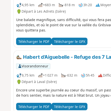
4,95 km
+683 m
-818 m
3h 20
Moye
Départ à Les Adrets (Isère)
Une balade magnifique, sans difficulté, qui vous fera pa
splendides, et où le point de vue sur la vallée du Grésiv
vous quittera pas.
Télécharger le PDF
Télécharger le GPX
Habert d'Aiguebelle - Refuge des 7 L
Visorandonneur
9,75 km
+1 027 m
-632 m
5h 45
Diffic
Départ à Laval (Isère)
Encore une superbe journée au coeur du massif, un pass
de hors sentier, mais la nature est à l'état brut. Un joya
Télécharger le PDF
Télécharger le GPX