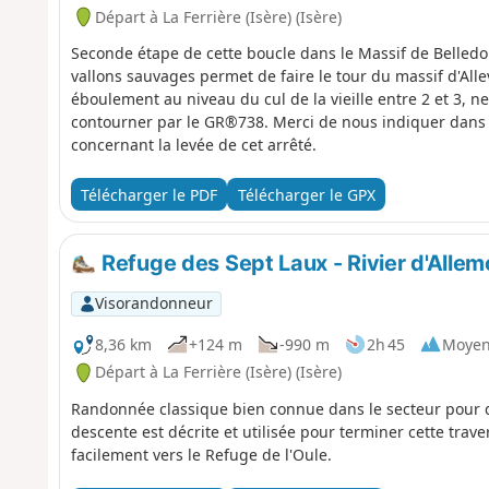
Départ à La Ferrière (Isère) (Isère)
Seconde étape de cette boucle dans le Massif de Belledon
vallons sauvages permet de faire le tour du massif d'Alle
éboulement au niveau du cul de la vieille entre 2 et 3, ne 
contourner par le GR®738. Merci de nous indiquer dans 
concernant la levée de cet arrêté.
Télécharger le PDF
Télécharger le GPX
Refuge des Sept Laux - Rivier d'Alle
Visorandonneur
8,36 km
+124 m
-990 m
2h 45
Moye
Départ à La Ferrière (Isère) (Isère)
Randonnée classique bien connue dans le secteur pour déc
descente est décrite et utilisée pour terminer cette trav
facilement vers le Refuge de l'Oule.