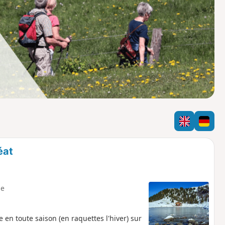
o
a
i
m
p
éat
e
 en toute saison (en raquettes l'hiver) sur