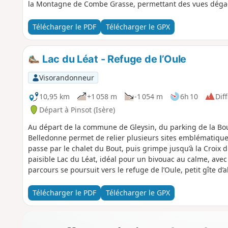
la Montagne de Combe Grasse, permettant des vues dégagée
Télécharger le PDF
Télécharger le GPX
Lac du Léat - Refuge de l’Oule
Visorandonneur
10,95 km
+1 058 m
-1 054 m
6h 10
Diff
Départ à Pinsot (Isère)
Au départ de la commune de Gleysin, du parking de la Bou
Belledonne permet de relier plusieurs sites emblématiques 
passe par le chalet du Bout, puis grimpe jusqu’à la Croix 
paisible Lac du Léat, idéal pour un bivouac au calme, avec
parcours se poursuit vers le refuge de l’Oule, petit gîte d’a
passer la nuit, puis redescend jusqu’au point de départ. 
deux jours avec une nuit au lac, mais elle peut aussi se fa
Télécharger le PDF
Télécharger le GPX
belle boucle variée, entre forêts, alpages, crêtes dégagées