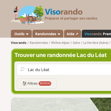
V
i
s
o
r
a
Outils
Randonnées
Aide ↗
Viso
rando
Pre
n
Visorando
Randonnées
Rhône-Alpes
Isère
La Ferrière (Isère)
d
o
Trouver une randonnée Lac du Léat
Filtres
NOUVEAU