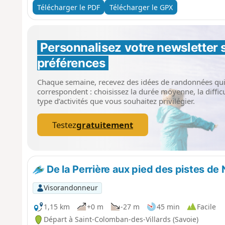
Télécharger le PDF
Télécharger le GPX
Personnalisez votre newsletter 
préférences
Chaque semaine, recevez des idées de randonnées qu
correspondent : choisissez la durée moyenne, la difficul
type d’activités que vous souhaitez privilégier.
Testez
gratuitement
De la Perrière aux pied des pistes d
Visorandonneur
1,15 km
+0 m
-27 m
45 min
Facile
Départ à Saint-Colomban-des-Villards (Savoie)