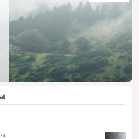
at
icile