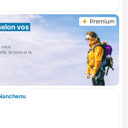
selon vos 
i vous
té, la zone et le
e Nanchenu