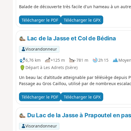
Balade de découverte très facile d'un hameau à un autre
Télécharger le PDF
Télécharger le GPX
Lac de la Jasse et Col de Bédina
Visorandonneur
6,76 km
+125 m
-781 m
2h 15
Moye
Départ à Les Adrets (Isère)
Un beau lac d'altitude atteignable par télésiège depuis P
Passage au Gros Caillou, utilisé par de nombreux escala
Télécharger le PDF
Télécharger le GPX
Du Lac de la Jasse à Prapoutel en pas
Visorandonneur