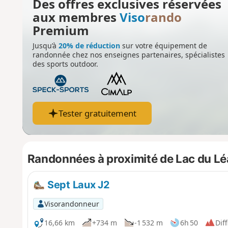
Des offres exclusives réservées
aux membres
Viso
rando
Premium
Jusqu’à
20% de réduction
sur votre équipement de
randonnée chez nos enseignes partenaires, spécialistes
des sports outdoor.
Tester gratuitement
Randonnées à proximité de Lac du Lé
Sept Laux J2
Visorandonneur
16,66 km
+734 m
-1 532 m
6h 50
Diff