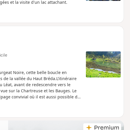
s et la visite d'un lac attachant.
icile
rgeat Noire, cette belle boucle en
de la vallée du Haut Bréda.L’itinéraire
du Léat, avant de redescendre vers le
 vue sur la Chartreuse et les Bauges. Le
lpage convivial où il est aussi possible de
Nous avons réalisé cette randonnée sur
ire à la journée pour les plus rapides. Une
 et coins d’eau sauvages.