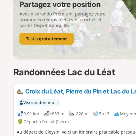
Partagez votre position
Avec Visorando Premium, partagez votre
position en temps réel à vos proches et
partez l’esprit tranquille.
Testez
gratuitement
Randonnées Lac du Léat
Croix du Léat, Pierre du Pin et Lac du L
Visorandonneur
9,91 km
+833 m
-828 m
5h 15
Moyenn
Départ à Pinsot (Isère)
Au départ de Gleysin, voici un itinéraire praticable presque