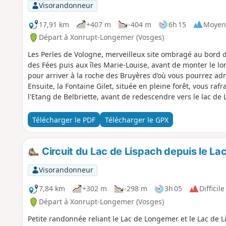
Visorandonneur
17,91 km
+407 m
-404 m
6h 15
Moyen
Départ à Xonrupt-Longemer (Vosges)
Les Perles de Vologne, merveilleux site ombragé au bord d
des Fées puis aux îles Marie-Louise, avant de monter le lo
pour arriver à la roche des Bruyères d’où vous pourrez adm
Ensuite, la Fontaine Gilet, située en pleine forêt, vous raf
l'Etang de Belbriette, avant de redescendre vers le lac de 
Télécharger le PDF
Télécharger le GPX
Circuit du Lac de Lispach depuis le L
Visorandonneur
7,84 km
+302 m
-298 m
3h 05
Difficile
Départ à Xonrupt-Longemer (Vosges)
Petite randonnée reliant le Lac de Longemer et le Lac de Li