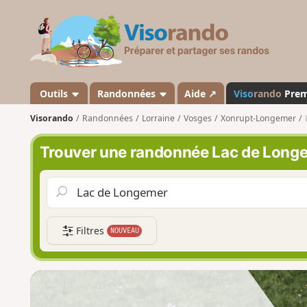
V
i
s
o
r
a
Outils
Randonnées
Aide ↗
Viso
rando
Pre
n
Visorando
Randonnées
Lorraine
Vosges
Xonrupt-Longemer
d
o
Trouver une randonnée Lac de Long
Filtres
NOUVEAU