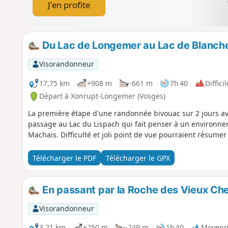
J'en profite
Du Lac de Longemer au Lac de Blanc
Visorandonneur
17,75 km
+908 m
-661 m
7h 40
Difficil
Départ à Xonrupt-Longemer (Vosges)
La première étape d'une randonnée bivouac sur 2 jours av
passage au Lac du Lispach qui fait penser à un environne
Machais. Difficulté et joli point de vue pourraient résumer
Télécharger le PDF
Télécharger le GPX
En passant par la Roche des Vieux Ch
Visorandonneur
3,21 km
+250 m
-249 m
1h 40
Moyenn