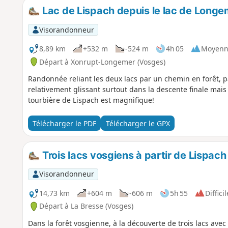
Lac de Lispach depuis le lac de Longe
Visorandonneur
8,89 km
+532 m
-524 m
4h 05
Moyenn
Départ à Xonrupt-Longemer (Vosges)
Randonnée reliant les deux lacs par un chemin en forêt, pas
relativement glissant surtout dans la descente finale mais l
tourbière de Lispach est magnifique!
Télécharger le PDF
Télécharger le GPX
Trois lacs vosgiens à partir de Lispach
Visorandonneur
14,73 km
+604 m
-606 m
5h 55
Difficil
Départ à La Bresse (Vosges)
Dans la forêt vosgienne, à la découverte de trois lacs ave