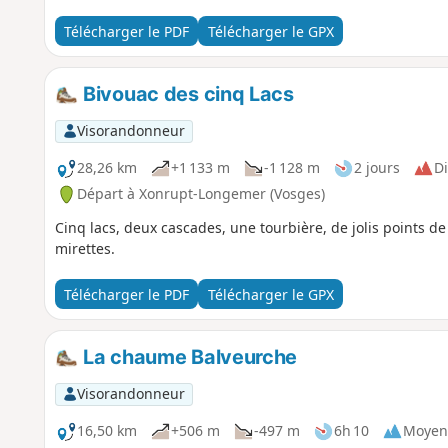
Télécharger le PDF
Télécharger le GPX
Bivouac des cinq Lacs
Visorandonneur
28,26 km
+1 133 m
-1 128 m
2 jours
Di
Départ à Xonrupt-Longemer (Vosges)
Cinq lacs, deux cascades, une tourbière, de jolis points d
mirettes.
Télécharger le PDF
Télécharger le GPX
La chaume Balveurche
Visorandonneur
16,50 km
+506 m
-497 m
6h 10
Moyen