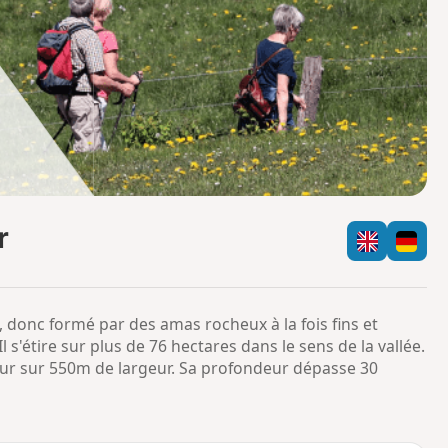
o
a
i
m
p
r
 donc formé par des amas rocheux à la fois fins et
l s'étire sur plus de 76 hectares dans le sens de la vallée.
r sur 550m de largeur. Sa profondeur dépasse 30