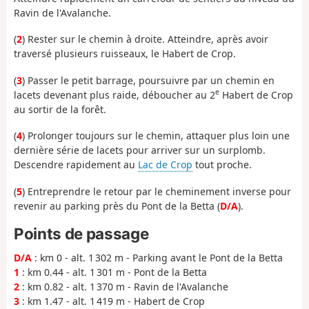
Ravin de l'Avalanche.
(
2
) Rester sur le chemin à droite. Atteindre, après avoir
traversé plusieurs ruisseaux, le Habert de Crop.
(
3
) Passer le petit barrage, poursuivre par un chemin en
e
lacets devenant plus raide, déboucher au 2
Habert de Crop
au sortir de la forêt.
(
4
) Prolonger toujours sur le chemin, attaquer plus loin une
dernière série de lacets pour arriver sur un surplomb.
Descendre rapidement au
Lac de Crop
tout proche.
(
5
) Entreprendre le retour par le cheminement inverse pour
revenir au parking près du Pont de la Betta (
D/A
).
Points de passage
D/A
: km 0 - alt. 1 302 m - Parking avant le Pont de la Betta
1
: km 0.44 - alt. 1 301 m - Pont de la Betta
2
: km 0.82 - alt. 1 370 m - Ravin de l'Avalanche
3
: km 1.47 - alt. 1 419 m - Habert de Crop