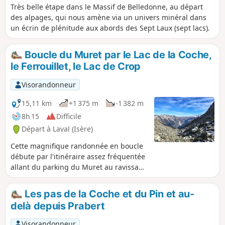
Très belle étape dans le Massif de Belledonne, au départ
des alpages, qui nous amène via un univers minéral dans
un écrin de plénitude aux abords des Sept Laux (sept lacs).
Boucle du Muret par le Lac de la Coche,
le Ferrouillet, le Lac de Crop
Visorandonneur
15,11 km
+1 375 m
-1 382 m
8h 15
Difficile
Départ à Laval (Isère)
Cette magnifique randonnée en boucle
débute par l'itinéraire assez fréquentée
allant du parking du Muret au ravissant
Lac de la Coche. Le sentier devient
sauvage en empruntant le GR®738
Les pas de la Coche et du Pin et au-
dans sa traversée du discret versant Est
delà depuis Prabert
de la chaine de Belledonne. Il passe
sous les Pointes du Sifflet, du Scialet de
Visorandonneur