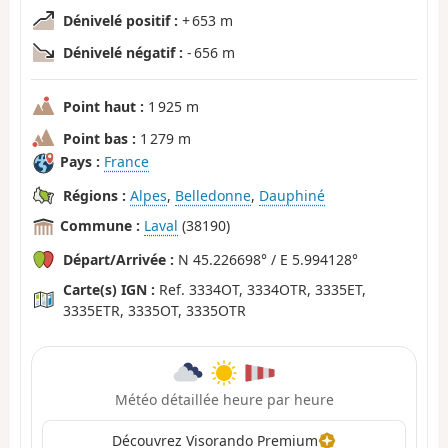
Dénivelé positif :
+ 653 m
Dénivelé négatif :
- 656 m
Point haut :
1 925 m
Point bas :
1 279 m
Pays :
France
Régions :
Alpes
,
Belledonne
,
Dauphiné
Commune :
Laval
(38190)
Départ/Arrivée :
N 45.226698° / E 5.994128°
Carte(s) IGN :
Ref. 3334OT, 3334OTR, 3335ET,
3335ETR, 3335OT, 3335OTR
Météo détaillée heure par heure
Découvrez Visorando Premium