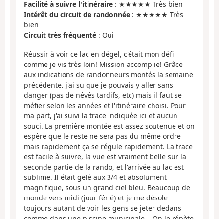
Facilité à suivre l'itinéraire
: ★★★★★ Très bien
Intérêt du circuit de randonnée
: ★★★★★ Très
bien
Circuit très fréquenté
: Oui
Réussir à voir ce lac en dégel, c'était mon défi
comme je vis très loin! Mission accomplie! Grâce
aux indications de randonneurs montés la semaine
précédente, j'ai su que je pouvais y aller sans
danger (pas de névés tardifs, etc) mais il faut se
méfier selon les années et l'itinéraire choisi. Pour
ma part, j'ai suivi la trace indiquée ici et aucun
souci. La première montée est assez soutenue et on
espère que le reste ne sera pas du même ordre
mais rapidement ça se régule rapidement. La trace
est facile à suivre, la vue est vraiment belle sur la
seconde partie de la rando, et l'arrivée au lac est
sublime. Il était gelé aux 3/4 et absolument
magnifique, sous un grand ciel bleu. Beaucoup de
monde vers midi (jour férié) et je me désole
toujours autant de voir les gens se jeter dedans
comme dans une piscine municipale... On le répète