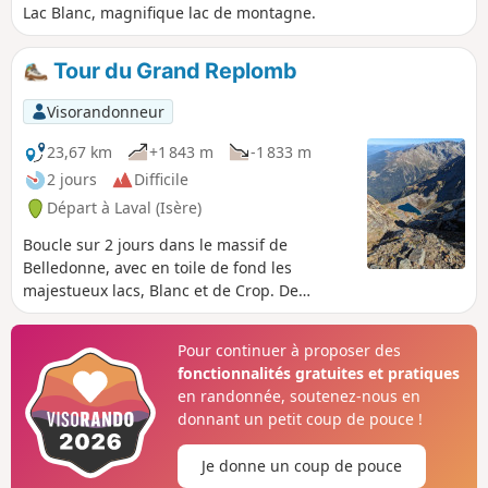
Lac Blanc, magnifique lac de montagne.
Tour du Grand Replomb
Visorandonneur
23,67 km
+1 843 m
-1 833 m
2 jours
Difficile
Départ à Laval (Isère)
Boucle sur 2 jours dans le massif de
Belledonne, avec en toile de fond les
majestueux lacs, Blanc et de Crop. De
nombreuses vues sur les massifs voisins,
Chartreuse, Bauges et Vercors.
Pour continuer à proposer des
fonctionnalités gratuites et pratiques
en randonnée, soutenez-nous en
donnant un petit coup de pouce !
Je donne un coup de pouce