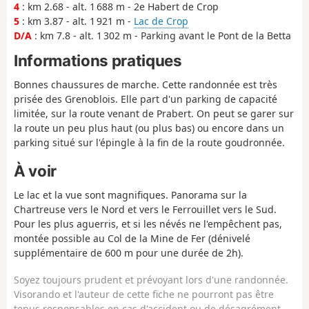
4
: km 2.68 - alt. 1 688 m - 2e Habert de Crop
5
: km 3.87 - alt. 1 921 m -
Lac de Crop
D/A
: km 7.8 - alt. 1 302 m - Parking avant le Pont de la Betta
Informations pratiques
Bonnes chaussures de marche. Cette randonnée est très
prisée des Grenoblois. Elle part d'un parking de capacité
limitée, sur la route venant de Prabert. On peut se garer sur
la route un peu plus haut (ou plus bas) ou encore dans un
parking situé sur l'épingle à la fin de la route goudronnée.
À voir
Le lac et la vue sont magnifiques. Panorama sur la
Chartreuse vers le Nord et vers le Ferrouillet vers le Sud.
Pour les plus aguerris, et si les névés ne l'empêchent pas,
montée possible au Col de la Mine de Fer (dénivelé
supplémentaire de 600 m pour une durée de 2h).
Soyez toujours prudent et prévoyant lors d'une randonnée.
Visorando et l'auteur de cette fiche ne pourront pas être
tenus responsables en cas d'accident ou de désagrément