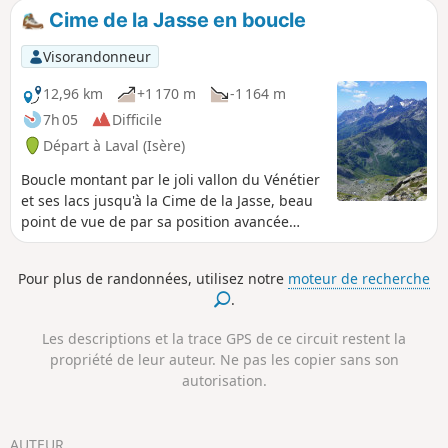
Arrivé à proximité, il gravit le Pas de la
Cime de la Jasse en boucle
Coche, passe au-dessus du mignon lac
éponyme, puis traverse un champ de
Visorandonneur
myrtilliers. Il passe le flanc des Roches
Jaunes, rejoint le GR®®738 et traverse
12,96 km
+1 170 m
-1 164 m
des alpages. En longeant les falaises de
7h 05
Difficile
la Crête des Îlettes, le col apparaît dans
Départ à Laval (Isère)
un décor minéral et s'atteint, après un
raide pierrier, avec, comme
Boucle montant par le joli vallon du Vénétier
récompense, une magnifique vue sur le
et ses lacs jusqu'à la Cime de la Jasse, beau
Lac du Cos et les cimes du massif
point de vue de par sa position avancée
d'Allervard.
entre Belledonne et Sept-Laux. Retour par la
Crête de Bedina, versant de la station de
Pour plus de randonnées, utilisez notre
moteur de recherche
Prapoutel.
.
Les descriptions et la trace GPS de ce circuit restent la
propriété de leur auteur. Ne pas les copier sans son
autorisation.
AUTEUR