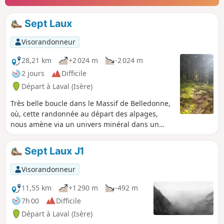
Sept Laux
Visorandonneur
28,21 km
+2 024 m
-2 024 m
2 jours
Difficile
Départ à Laval (Isère)
Très belle boucle dans le Massif de Belledonne,
où, cette randonnée au départ des alpages,
nous amène via un univers minéral dans un
écrin de plénitude aux abords des Sept Laux
(Sept Lacs). Le retour, en balcon ou par des
Sept Laux J1
vallons sauvages, permet de faire le tour du
massif d'Allevard.
Visorandonneur
11,55 km
+1 290 m
-492 m
7h 00
Difficile
Départ à Laval (Isère)