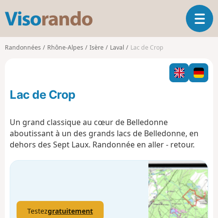
V
O
i
u
s
v
o
Randonnées
Rhône-Alpes
Isère
Laval
Lac de Crop
r
r
i
a
r
n
l
d
Lac de Crop
a
o
n
a
Un grand classique au cœur de Belledonne
v
aboutissant à un des grands lacs de Belledonne, en
i
dehors des Sept Laux. Randonnée en aller - retour.
g
a
t
i
o
n
Testez
gratuitement