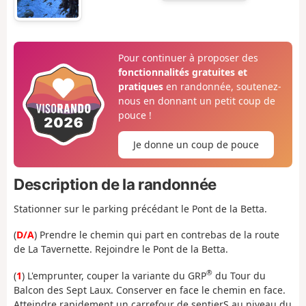
Pour continuer à proposer des
fonctionnalités gratuites et
pratiques
en randonnée, soutenez-
nous en donnant un petit coup de
pouce !
Je donne un coup de pouce
Description de la randonnée
Stationner sur le parking précédant le Pont de la Betta.
(
D/A
) Prendre le chemin qui part en contrebas de la route
de La Tavernette. Rejoindre le Pont de la Betta.
®
(
1
) L'emprunter, couper la variante du GRP
du Tour du
Balcon des Sept Laux. Conserver en face le chemin en face.
Atteindre rapidement un carrefour de sentierS au niveau du