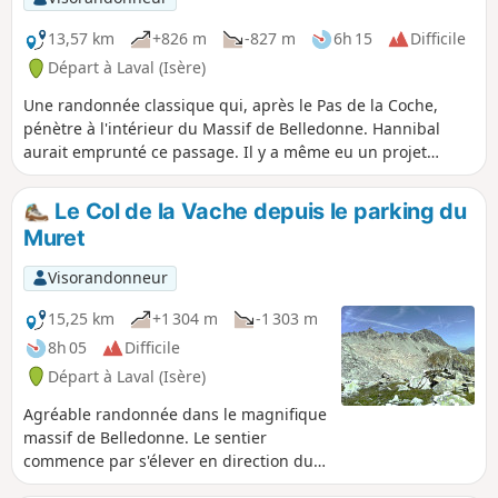
la Scia et celles du Ferrouillet, en offrant
de magnifiques points de vues sur la
13,57 km
+826 m
-827 m
6h 15
Difficile
Vallée d'Olle et la face Est du Grand Pic
Départ à Laval (Isère)
de Belledonne. Dans un paysage
Une randonnée classique qui, après le Pas de la Coche,
minéral de haute montagne, le sentier
pénètre à l'intérieur du Massif de Belledonne. Hannibal
franchit le Col de la Brèche Fendue pour
aurait emprunté ce passage. Il y a même eu un projet
rejoindre celui de la Mine de Fer. En
routier entre le Grésivaudan et Le Rivier d'Allemont ; la belle
délaissant le GR®, il dévale vers le
piste entre (6) et (7) en serait un vestige. Aujourd'hui le
superbe et couru Lac de Crop, puis
Le Col de la Vache depuis le parking du
passage est emprunté par les bergers, randonneurs, les
descend son verrou et traverse la forêt.
Muret
skieurs de randonnée, les raquettistes et même les avions
de tourisme à une altitude supérieure à la nôtre.
Visorandonneur
15,25 km
+1 304 m
-1 303 m
8h 05
Difficile
Départ à Laval (Isère)
Agréable randonnée dans le magnifique
massif de Belledonne. Le sentier
commence par s'élever en direction du
ravissant refuge du Habert d'Aiguebelle.