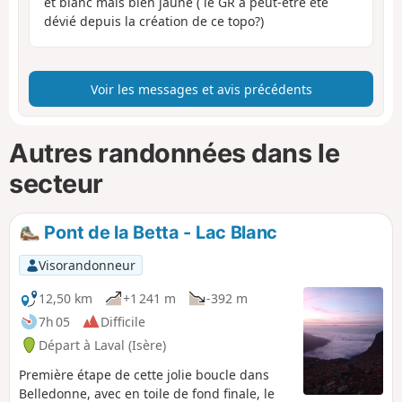
et blanc mais bien jaune ( le GR a peut-être été
dévié depuis la création de ce topo?)
Voir les messages et avis précédents
Autres randonnées dans le
secteur
Pont de la Betta - Lac Blanc
Visorandonneur
12,50 km
+1 241 m
-392 m
7h 05
Difficile
Départ à Laval (Isère)
Première étape de cette jolie boucle dans
Belledonne, avec en toile de fond finale, le