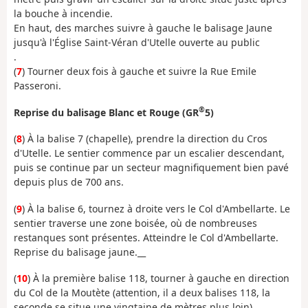
la bouche à incendie.
En haut, des marches suivre à gauche le balisage Jaune
jusqu'à l'Église Saint-Véran d'Utelle ouverte au public
.
(
7
) Tourner deux fois à gauche et suivre la Rue Emile
Passeroni.
®
Reprise du balisage Blanc et Rouge (GR
5)
(
8
) À la balise 7 (chapelle), prendre la direction du Cros
d'Utelle. Le sentier commence par un escalier descendant,
puis se continue par un secteur magnifiquement bien pavé
depuis plus de 700 ans.
(
9
) À la balise 6, tournez à droite vers le Col d'Ambellarte. Le
sentier traverse une zone boisée, où de nombreuses
restanques sont présentes. Atteindre le Col d'Ambellarte.
Reprise du balisage jaune.__
(
10
) À la première balise 118, tourner à gauche en direction
du Col de la Moutète (attention, il a deux balises 118, la
seconde se situe une vingtaine de mètres plus loin).