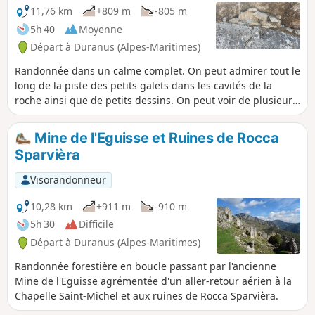
à de bons marcheurs.
11,76 km
+809 m
-805 m
5h 40
Moyenne
Départ à Duranus (Alpes-Maritimes)
Randonnée dans un calme complet. On peut admirer tout le
long de la piste des petits galets dans les cavités de la
roche ainsi que de petits dessins. On peut voir de plusieurs
endroits la Madone d'Utelle et de magnifiques points de
vue sur la vallée de la Vésubie.
Mine de l'Eguisse et Ruines de Rocca
Sparvièra
Visorandonneur
10,28 km
+911 m
-910 m
5h 30
Difficile
Départ à Duranus (Alpes-Maritimes)
Randonnée forestière en boucle passant par l'ancienne
Mine de l'Eguisse agrémentée d'un aller-retour aérien à la
Chapelle Saint-Michel et aux ruines de Rocca Sparvièra.