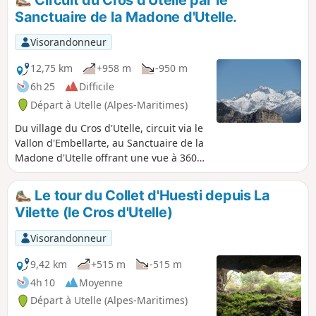
Sanctuaire de la Madone d'Utelle.
Visorandonneur
12,75 km
+958 m
-950 m
6h 25
Difficile
Départ à Utelle (Alpes-Maritimes)
Du village du Cros d'Utelle, circuit via le
Vallon d'Embellarte, au Sanctuaire de la
Madone d'Utelle offrant une vue à 360°
sur le Mercantour, les Préalpes de
Grasse et la Méditerranée. Retour par le
Le tour du Collet d'Huesti depuis La
Vallon de l'Aclap et le GR®5. Vous
Vilette (le Cros d'Utelle)
croiserez, les maisons en ruines de
l'ancien hameau du Villard parsemé de
Visorandonneur
châtaigniers centenaires, la petite
Chapelle Saint-Antoine que vous ne
9,42 km
+515 m
-515 m
manquerez pas de visiter.
4h 10
Moyenne
Départ à Utelle (Alpes-Maritimes)