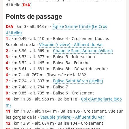
d'Utelle (
D/A
).
Points de passage
D/A
: km 0 - alt. 343 m -
Église Sainte-Trinité (Le Cros
d'Utelle)
1
: km 0.49 - alt. 410 m - Balise 4 - Croisement boucle.
Surplomb de la -
Vésubie (rivière) - Affluent du Var
2
: km 3.36 - alt. 669 m -
Chapelle Saint-Antoine (Villars)
3
: km 3.53 - alt. 677 m - Balise 5 - Intersection
4
: km 5.52 - alt. 445 m - Balise 5a - Fourche
5
: km 6.61 - alt. 681 m - Balise 8b - Départ de sentier
6
: km 7 - alt. 767 m - Traversée de la M32
7
: km 7.24 - alt. 807 m -
Eglise Saint-Véran (Utelle)
8
: km 7.48 - alt. 784 m - Balise 7
9
: km 9.85 - alt. 735 m - Balise 6 - Croisement
10
: km 11.35 - alt. 968 m - Balise 118 -
Col d'Ambellarte (965
m)
11
: km 11.87 - alt. 1 041 m - Balise 105 - Croisement. Vue sur
les gorges de la -
Vésubie (rivière) - Affluent du Var
12
: km 13.91 - alt. 684 m - Balise 104 - Croisement