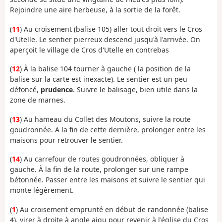
Rejoindre une aire herbeuse, à la sortie de la forêt.
(
11
) Au croisement (balise 105) aller tout droit vers le Cros
d'Utelle. Le sentier pierreux descend jusqu'à l'arrivée. On
aperçoit le village de Cros d'Utelle en contrebas
(
12
) À la balise 104 tourner à gauche ( la position de la
balise sur la carte est inexacte). Le sentier est un peu
défoncé,
prudence
. Suivre le balisage, bien utile dans la
zone de marnes.
(
13
) Au hameau du Collet des Moutons, suivre la route
goudronnée. A la fin de cette dernière, prolonger entre les
maisons pour retrouver le sentier.
(
14
) Au carrefour de routes goudronnées, obliquer à
gauche. À la fin de la route, prolonger sur une rampe
bétonnée. Passer entre les maisons et suivre le sentier qui
monte légèrement.
(
1
) Au croisement emprunté en début de randonnée (balise
4), virer à droite à angle aigu pour revenir à l'église du Cros