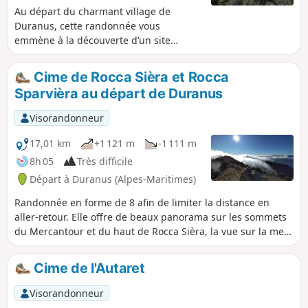
Au départ du charmant village de
Duranus, cette randonnée vous
emmène à la découverte d’un site
chargé d’histoire et d’atmosphère. Vous
atteindrez les ruines spectaculaires de
Cime de Rocca Sièra et Rocca
Rocca Sparvièra, véritable village
Sparvièra au départ de Duranus
fantôme perché qui domine la vallée.
Sur le parcours, vous passerez par la
Visorandonneur
jolie Chapelle Saint-Michel et longerez
les Mines de l’Éguisse, anciennes
17,01 km
+1 121 m
-1 111 m
exploitations d’arsenic aujourd’hui
8h 05
Très difficile
envahies par la nature. Une boucle
Départ à Duranus (Alpes-Maritimes)
accessible et riche en patrimoine,
mêlant nature sauvage, vestiges
Randonnée en forme de 8 afin de limiter la distance en
médiévaux et histoire minière. Parfait
aller-retour. Elle offre de beaux panorama sur les sommets
pour les amateurs de randonnées
du Mercantour et du haut de Rocca Sièra, la vue sur la mer
authentiques et chargées d’ambiance !
du Mont Agel au Cap d'Antibes. Le passage par le village
abandonné de Rocca Sparvièra s'impose tant du point de
Cime de l'Autaret
vue historique que géographique. Longue mais pas
technique, elle comporte quelques passages avec des
Visorandonneur
pourcentages de pentes relativement élevés, elle s'adresse