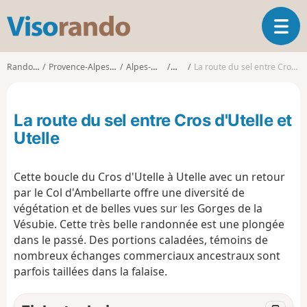
V
O
i
u
s
v
o
Randonnées
Provence-Alpes-Côte d'Azur
Alpes-Maritimes
Utelle
La route du sel entre Cros d'Utelle et Utelle
r
r
i
a
r
n
La route du sel entre Cros d'Utelle et
l
d
a
Utelle
o
n
a
Cette boucle du Cros d'Utelle à Utelle avec un retour
v
i
par le Col d'Ambellarte offre une diversité de
g
végétation et de belles vues sur les Gorges de la
a
Vésubie. Cette très belle randonnée est une plongée
t
dans le passé. Des portions caladées, témoins de
i
nombreux échanges commerciaux ancestraux sont
o
parfois taillées dans la falaise.
n