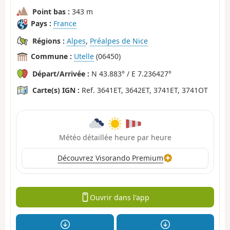
Point bas :
343 m
Pays :
France
Régions :
Alpes
,
Préalpes de Nice
Commune :
Utelle
(06450)
Départ/Arrivée :
N 43.883° / E 7.236427°
Carte(s) IGN :
Ref. 3641ET, 3642ET, 3741ET, 3741OT
Météo détaillée heure par heure
Découvrez Visorando Premium
Ouvrir dans l'app