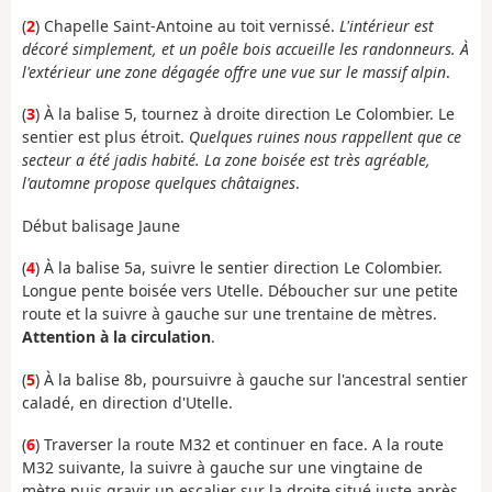
(
2
) Chapelle Saint-Antoine au toit vernissé.
L'intérieur est
décoré simplement, et un poêle bois accueille les randonneurs. À
l'extérieur une zone dégagée offre une vue sur le massif alpin
.
(
3
) À la balise 5, tournez à droite direction Le Colombier. Le
sentier est plus étroit.
Quelques ruines nous rappellent que ce
secteur a été jadis habité. La zone boisée est très agréable,
l'automne propose quelques châtaignes
.
Début balisage Jaune
(
4
) À la balise 5a, suivre le sentier direction Le Colombier.
Longue pente boisée vers Utelle. Déboucher sur une petite
route et la suivre à gauche sur une trentaine de mètres.
Attention à la circulation
.
(
5
) À la balise 8b, poursuivre à gauche sur l'ancestral sentier
caladé, en direction d'Utelle.
(
6
) Traverser la route M32 et continuer en face. A la route
M32 suivante, la suivre à gauche sur une vingtaine de
mètre puis gravir un escalier sur la droite situé juste après