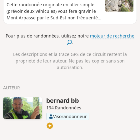
Cette randonnée originale en aller simple
(prévoir deux véhicules) vous fera gravir le
Mont Arpasse par le Sud-Est non fréquenté.
Le final est un sentier de près de 3 km de
long parfois taillé dans la falaise, escarpé et
Pour plus de randonnées, utilisez notre
moteur de recherche
vertigineux, accroché sur le flanc Ouest
.
montagneux du Mont Arpasse, construit par
les bâtisseurs du canal de la Vésubie dans
Les descriptions et la trace GPS de ce circuit restent la
les années 1870 offrant tout du long des
propriété de leur auteur. Ne pas les copier sans son
vues sur le Var. La partie entre la balise 296
autorisation.
et l'arrivée est réservée aux randonneurs
expérimentés.
AUTEUR
bernard bb
194 Randonnées
Visorandonneur