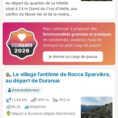
Au départ du quartier de La Villette
situé à 2 k m Ouest du Cros d'Utelle, aux
confins du fleuve Var et de la rivière
Vésubie, cette très agréable randonnée,
idéale au printemps ou pour une
Pour continuer à proposer des
reprise d’activité, vous offrira des vues
fonctionnalités gratuites et pratiques
plongeantes sur ces 2 vallées ainsi que
en randonnée, soutenez-nous en
sur le Mont Arpasse.
donnant un petit coup de pouce !
Je donne un coup de pouce
Le village fantôme de Rocca Sparvièra,
au départ de Duranus
Visorandonneur
12,64 km
+955 m
-953 m
6h 20
Moyenne
Départ à Duranus (Alpes-Maritimes)