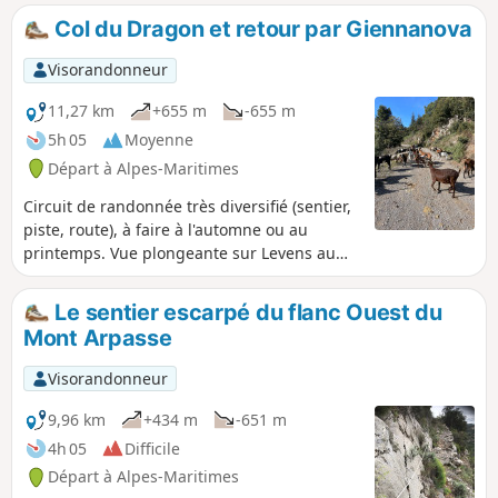
Col du Dragon et retour par Giennanova
Visorandonneur
11,27 km
+655 m
-655 m
5h 05
Moyenne
Départ à Alpes-Maritimes
Circuit de randonnée très diversifié (sentier,
piste, route), à faire à l'automne ou au
printemps. Vue plongeante sur Levens au
retour et passage au milieu de magnifiques
villas à Gieinnanova.
Le sentier escarpé du flanc Ouest du
Mont Arpasse
Visorandonneur
9,96 km
+434 m
-651 m
4h 05
Difficile
Départ à Alpes-Maritimes