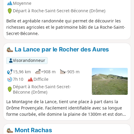
Moyenne
Départ à Roche-Saint-Secret-Béconne (Drôme)
Belle et agréable randonnée qui permet de découvrir les
richesses agricoles et le patrimoine bâti de La Roche-Saint-
Secret-Béconne.
La Lance par le Rocher des Aures
Visorandonneur
15,96 km
+908 m
-905 m
7h 10
Difficile
Départ à Roche-Saint-Secret-
Béconne (Drôme)
La Montagne de la Lance, tient une place à part dans la
Drôme Provençale. Facilement identifiable avec sa longue
forme courbée, elle domine la plaine de 1300m et est donc
visible d'assez loin.Un vaste panorama s'offre à nous
lorsqu'on arrive à la cime en suivant la crête. Pour cause de
Mont Rachas
présence de chiens de protection de troupeaux (patous), la