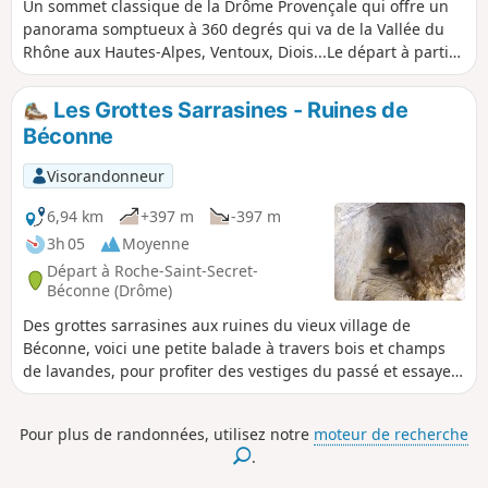
Un sommet classique de la Drôme Provençale qui offre un
panorama somptueux à 360 degrés qui va de la Vallée du
Rhône aux Hautes-Alpes, Ventoux, Diois...Le départ à partir
du gîte de Fontlargias, présente un itinéraire en boucle
raccourci par rapport à d'autres propositions, sur de bons
Les Grottes Sarrasines - Ruines de
sentiers et sans difficultés techniques.
Béconne
Visorandonneur
6,94 km
+397 m
-397 m
3h 05
Moyenne
Départ à Roche-Saint-Secret-
Béconne (Drôme)
Des grottes sarrasines aux ruines du vieux village de
Béconne, voici une petite balade à travers bois et champs
de lavandes, pour profiter des vestiges du passé et essayer
de s'imaginer la vie autrefois.
Pour plus de randonnées, utilisez notre
moteur de recherche
.