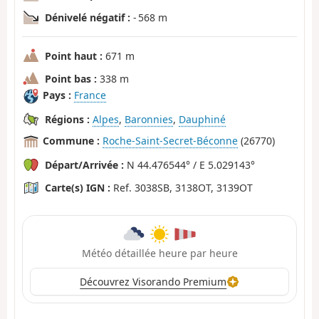
Dénivelé négatif :
- 568 m
Point haut :
671 m
Point bas :
338 m
Pays :
France
Régions :
Alpes
,
Baronnies
,
Dauphiné
Commune :
Roche-Saint-Secret-Béconne
(26770)
Départ/Arrivée :
N 44.476544° / E 5.029143°
Carte(s) IGN :
Ref. 3038SB, 3138OT, 3139OT
Météo détaillée heure par heure
Découvrez Visorando Premium