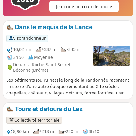
Je donne un coup de pouce
Dans le maquis de la Lance
Visorandonneur
10,02 km
+337 m
-345 m
3h 50
Moyenne
Départ à Roche-Saint-Secret-
Béconne (Drôme)
Les bâtiments (ou ruines) le long de la randonnée racontent
l'histoire d'une autre époque remontant au XIIe siècle :
chapelles, châteaux, villages détruits, ferme fortifiée, usine
hydraulique. La végétation varie de la forêt de chênes verts,
des champs de lavande, aux vergers d'abricots et aux
Tours et détours du Lez
vignobles. Superbes vues sur la montagne de la Lance et,
depuis le Col de la Roche et la crête au-dessus de Béconne,
Collectivité territoriale
vues sur la vallée.
8,96 km
+218 m
-220 m
3h 10