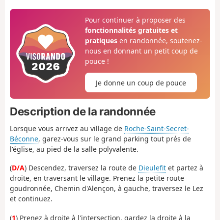
Pour continuer à proposer des
fonctionnalités gratuites et
pratiques
en randonnée, soutenez-
nous en donnant un petit coup de
pouce !
Je donne un coup de pouce
Description de la randonnée
Lorsque vous arrivez au village de
Roche-Saint-Secret-
Béconne
, garez-vous sur le grand parking tout prés de
l'église, au pied de la salle polyvalente.
(
D/A
) Descendez, traversez la route de
Dieulefit
et partez à
droite, en traversant le village. Prenez la petite route
goudronnée, Chemin d'Alençon, à gauche, traversez le Lez
et continuez.
(
1
) Prenez à droite à l'intersection, gardez la droite à la