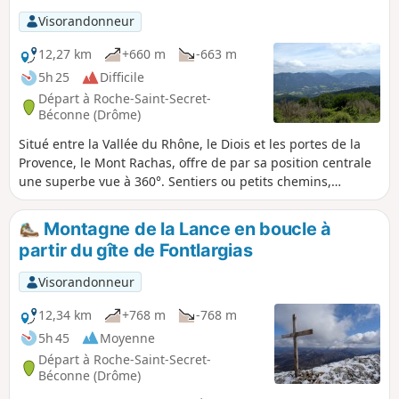
randonnée interdite aux randonneurs pendant la période
Visorandonneur
d'estive, du 20 Mai au 31 Octobre.
12,27 km
+660 m
-663 m
5h 25
Difficile
Départ à Roche-Saint-Secret-
Béconne (Drôme)
Situé entre la Vallée du Rhône, le Diois et les portes de la
Provence, le Mont Rachas, offre de par sa position centrale
une superbe vue à 360°. Sentiers ou petits chemins,
alternant montées et replats permettent une ascension
relativement aisée. Retour agrémenté par un petit détour à
Montagne de la Lance en boucle à
la Tour d'Alençon, vestige du XIIe siècle.
partir du gîte de Fontlargias
Visorandonneur
12,34 km
+768 m
-768 m
5h 45
Moyenne
Départ à Roche-Saint-Secret-
Béconne (Drôme)