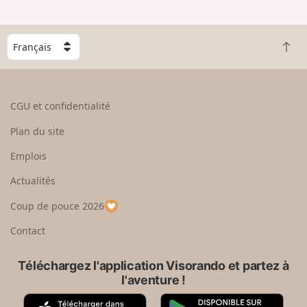
e
n
g
C
r
R
h
a
e
o
n
t
i
d
o
s
CGU et confidentialité
u
i
r
s
Plan du site
e
s
n
e
Emplois
h
z
Actualités
a
u
u
n
Coup de pouce 2026
t
p
a
Contact
y
s
Téléchargez l'application Visorando et partez à
l'aventure !
A
G