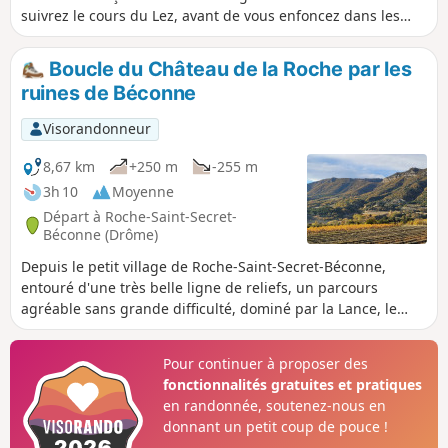
suivrez le cours du Lez, avant de vous enfoncez dans les
sous-bois par de petites sentes agréables en toutes saisons.
Boucle du Château de la Roche par les
ruines de Béconne
Visorandonneur
8,67 km
+250 m
-255 m
3h 10
Moyenne
Départ à Roche-Saint-Secret-
Béconne (Drôme)
Depuis le petit village de Roche-Saint-Secret-Béconne,
entouré d'une très belle ligne de reliefs, un parcours
agréable sans grande difficulté, dominé par la Lance, le
Rocher des Aures, le Mont Rachas et la Crête de Rozier. On
chemine entre vignes, lavandes et genêts, on s'élève à
Pour continuer à proposer des
travers chênes et pins pour profiter des magnifiques
fonctionnalités gratuites et pratiques
paysages que sait nous offrir la Drôme Provençale. Et
en randonnée, soutenez-nous en
chaque saison pare ce lieu de nouvelles couleurs.
donnant un petit coup de pouce !