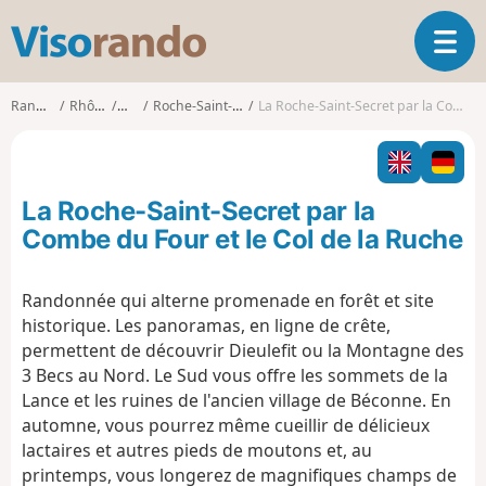
V
O
i
u
s
v
o
Randonnées
Rhône-Alpes
Drôme
Roche-Saint-Secret-Béconne
La Roche-Saint-Secret par la Combe du Four et le Col de la Ruche
r
r
i
a
r
n
l
d
La Roche-Saint-Secret par la
a
o
n
Combe du Four et le Col de la Ruche
a
v
Randonnée qui alterne promenade en forêt et site
i
historique. Les panoramas, en ligne de crête,
g
a
permettent de découvrir Dieulefit ou la Montagne des
t
3 Becs au Nord. Le Sud vous offre les sommets de la
i
Lance et les ruines de l'ancien village de Béconne. En
o
automne, vous pourrez même cueillir de délicieux
n
lactaires et autres pieds de moutons et, au
printemps, vous longerez de magnifiques champs de