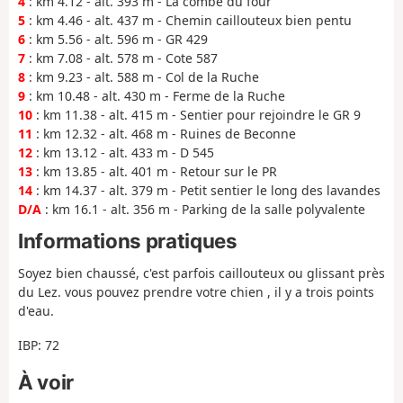
4
: km 4.12 - alt. 393 m - La combe du four
5
: km 4.46 - alt. 437 m - Chemin caillouteux bien pentu
6
: km 5.56 - alt. 596 m - GR 429
7
: km 7.08 - alt. 578 m - Cote 587
8
: km 9.23 - alt. 588 m - Col de la Ruche
9
: km 10.48 - alt. 430 m - Ferme de la Ruche
10
: km 11.38 - alt. 415 m - Sentier pour rejoindre le GR 9
11
: km 12.32 - alt. 468 m - Ruines de Beconne
12
: km 13.12 - alt. 433 m - D 545
13
: km 13.85 - alt. 401 m - Retour sur le PR
14
: km 14.37 - alt. 379 m - Petit sentier le long des lavandes
D/A
: km 16.1 - alt. 356 m - Parking de la salle polyvalente
Informations pratiques
Soyez bien chaussé, c'est parfois caillouteux ou glissant près
du Lez. vous pouvez prendre votre chien , il y a trois points
d'eau.
IBP: 72
À voir