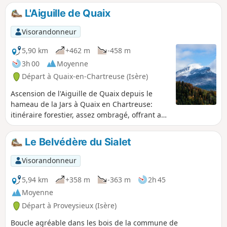
L'Aiguille de Quaix
Visorandonneur
5,90 km
+462 m
-458 m
3h 00
Moyenne
Départ à Quaix-en-Chartreuse (Isère)
Ascension de l'Aiguille de Quaix depuis le
hameau de la Jars à Quaix en Chartreuse:
itinéraire forestier, assez ombragé, offrant au
niveau de l'Aiguille de Quaix un magnifique
panorama sur la vallée de l'Isère. L'ascension
Le Belvédère du Sialet
de l'Aiguille de Quaix nécessite un passage
d'escalade qui peut s’avérer difficile avec de
Visorandonneur
grosses chaussures ou pour des personnes
sujettes au vertige. Cependant le panorama
5,94 km
+358 m
-363 m
2h 45
au pied de l'aiguille, sans escalade, vaut
Moyenne
malgré tout, le coup. La randonnée garde tout
Départ à Proveysieux (Isère)
son intérêt.
Boucle agréable dans les bois de la commune de