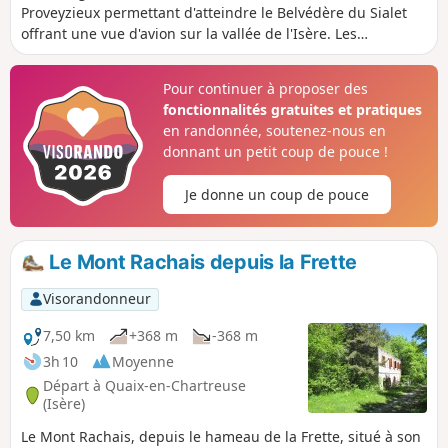
Proveyzieux permettant d'atteindre le Belvédère du Sialet
offrant une vue d'avion sur la vallée de l'Isère. Les
randonneurs seront contents de découvrir la grande zone
commerciale de Saint-Égrève où bon nombre d'entre eux
Pour continuer à proposer des
s'approvisionnent.
fonctionnalités gratuites et pratiques
en randonnée, soutenez-nous en
donnant un petit coup de pouce !
Je donne un coup de pouce
Le Mont Rachais depuis la Frette
Visorandonneur
7,50 km
+368 m
-368 m
3h 10
Moyenne
Départ à Quaix-en-Chartreuse
(Isère)
Le Mont Rachais, depuis le hameau de la Frette, situé à son