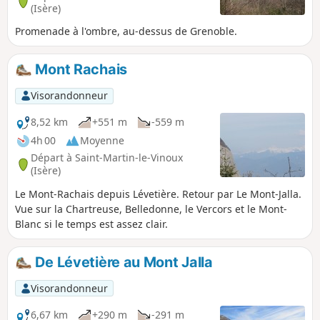
(Isère)
Promenade à l'ombre, au-dessus de Grenoble.
Mont Rachais
Visorandonneur
8,52 km
+551 m
-559 m
4h 00
Moyenne
Départ à Saint-Martin-le-Vinoux
(Isère)
Le Mont-Rachais depuis Lévetière. Retour par Le Mont-Jalla.
Vue sur la Chartreuse, Belledonne, le Vercors et le Mont-
Blanc si le temps est assez clair.
De Lévetière au Mont Jalla
Visorandonneur
6,67 km
+290 m
-291 m