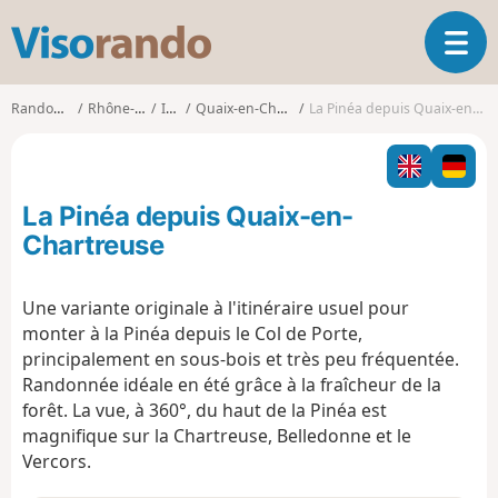
V
O
i
u
s
v
o
Randonnées
Rhône-Alpes
Isère
Quaix-en-Chartreuse
La Pinéa depuis Quaix-en-Chartreuse
r
r
i
a
r
n
l
d
La Pinéa depuis Quaix-en-
a
o
n
Chartreuse
a
v
Une variante originale à l'itinéraire usuel pour
i
monter à la Pinéa depuis le Col de Porte,
g
a
principalement en sous-bois et très peu fréquentée.
t
Randonnée idéale en été grâce à la fraîcheur de la
i
forêt. La vue, à 360°, du haut de la Pinéa est
o
magnifique sur la Chartreuse, Belledonne et le
n
Vercors.