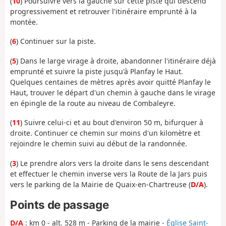
(
10
) Poursuivre vers la gauche sur cette piste qui descend
progressivement et retrouver l'itinéraire emprunté à la
montée.
(
6
) Continuer sur la piste.
(
5
) Dans le large virage à droite, abandonner l'itinéraire déjà
emprunté et suivre la piste jusqu'à Planfay le Haut.
Quelques centaines de mètres après avoir quitté Planfay le
Haut, trouver le départ d'un chemin à gauche dans le virage
en épingle de la route au niveau de Combaleyre.
(
11
) Suivre celui-ci et au bout d'environ 50 m, bifurquer à
droite. Continuer ce chemin sur moins d'un kilomètre et
rejoindre le chemin suivi au début de la randonnée.
(
3
) Le prendre alors vers la droite dans le sens descendant
et effectuer le chemin inverse vers la Route de la Jars puis
vers le parking de la Mairie de Quaix-en-Chartreuse (
D/A
).
Points de passage
D/A
: km 0 - alt. 528 m - Parking de la mairie -
Église Saint-