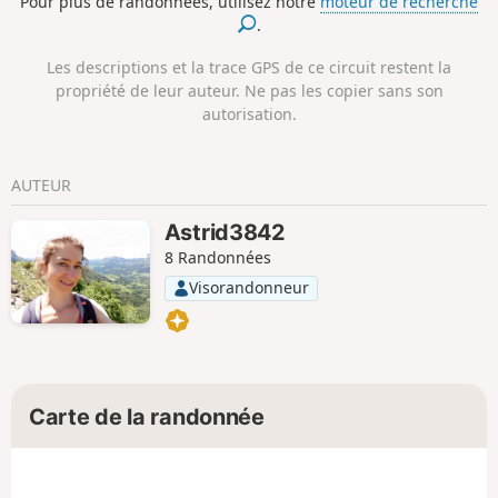
Pour plus de randonnées, utilisez notre
moteur de recherche
Cette randonnée requiert un bon sens d'orientation, les
.
sentes n'étant pas toujours faciles à repérer dans la
broussaille, l'exposition reste modérée par rapport à la
Les descriptions et la trace GPS de ce circuit restent la
traversée des arêtes.
propriété de leur auteur. Ne pas les copier sans son
autorisation.
AUTEUR
Astrid3842
8 Randonnées
Visorandonneur
Carte de la randonnée