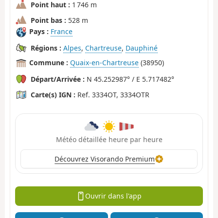
Point haut :
1 746 m
Point bas :
528 m
Pays :
France
Régions :
Alpes
,
Chartreuse
,
Dauphiné
Commune :
Quaix-en-Chartreuse
(38950)
Départ/Arrivée :
N 45.252987° / E 5.717482°
Carte(s) IGN :
Ref. 3334OT, 3334OTR
Météo détaillée heure par heure
Découvrez Visorando Premium
Ouvrir dans l'app