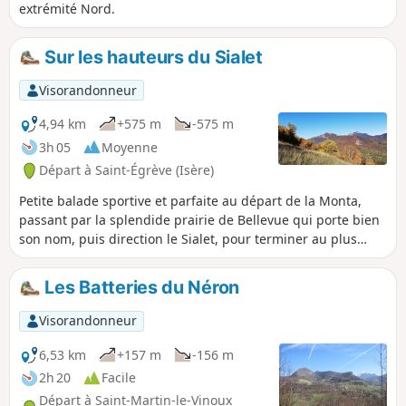
extrémité Nord.
Sur les hauteurs du Sialet
Visorandonneur
4,94 km
+575 m
-575 m
3h 05
Moyenne
Départ à Saint-Égrève (Isère)
Petite balade sportive et parfaite au départ de la Monta,
passant par la splendide prairie de Bellevue qui porte bien
son nom, puis direction le Sialet, pour terminer au plus
haut d'une superbe prairie sauvage. Vue splendide sur la
Chartreuse, Pinéa, Chamechaude, sur la vallée aussi ! Et
Les Batteries du Néron
face à soi, le Moucherotte impérial, le Vercors en enfilade, la
ville foisonnante tout en bas. Beau comme un tableau de
Visorandonneur
Jean Achard ! Et à deux pas de la ville...
6,53 km
+157 m
-156 m
2h 20
Facile
Départ à Saint-Martin-le-Vinoux