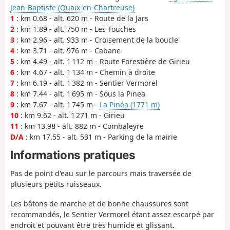
Jean-Baptiste (Quaix-en-Chartreuse)
1
: km 0.68 - alt. 620 m - Route de la Jars
2
: km 1.89 - alt. 750 m - Les Touches
3
: km 2.96 - alt. 933 m - Croisement de la boucle
4
: km 3.71 - alt. 976 m - Cabane
5
: km 4.49 - alt. 1 112 m - Route Forestière de Girieu
6
: km 4.67 - alt. 1 134 m - Chemin à droite
7
: km 6.19 - alt. 1 382 m - Sentier Vermorel
8
: km 7.44 - alt. 1 695 m - Sous la Pinea
9
: km 7.67 - alt. 1 745 m -
La Pinéa (1771 m)
10
: km 9.62 - alt. 1 271 m - Girieu
11
: km 13.98 - alt. 882 m - Combaleyre
D/A
: km 17.55 - alt. 531 m - Parking de la mairie
Informations pratiques
Pas de point d'eau sur le parcours mais traversée de
plusieurs petits ruisseaux.
Les bâtons de marche et de bonne chaussures sont
recommandés, le Sentier Vermorel étant assez escarpé par
endroit et pouvant être très humide et glissant.