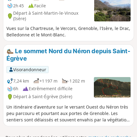
2h 45
Facile
Départ à Saint-Martin-le-Vinoux
(Isère)
Vues sur la Chartreuse, le Vercors, Grenoble, l'Isère, le Drac,
Belledonne et le Mont-Blanc.
Le sommet Nord du Néron depuis Saint-
Égrève
Visorandonneur
7,24 km
+1 197 m
-1 202 m
6h
Extrêmement difficile
Départ à Saint-Égrève (Isère)
Un itinéraire d'aventure sur le versant Ouest du Néron très
peu parcouru et pourtant aux portes de Grenoble. Les
sentiers sont délaissés et souvent envahis par la végétation
qui en masque la trace mais en contrepartie ils sont
avantageusement signalés par des traits de peinture Bleue.