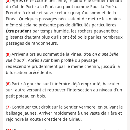
(
8
) Après cette courte descente, rejoindre le sentier menant
du Col de Porte à la Pinéa au point nommé Sous la Pinéa.
Prendre à droite et suivre celui-ci jusqu'au sommet de la
Pinéa. Quelques passages nécessitent de mettre les mains
même si cela ne présente pas de difficultés particulières.
Être prudent
par temps humide, les rochers peuvent être
glissants d'autant plus qu'ils ont été polis par les nombreux
passages de randonneurs.
(
9
) Arriver alors au sommet de la Pinéa,
d'où on a une belle
vue à 360°
. Après avoir bien profité du paysage,
redescendre prudemment par le même chemin, jusqu'à la
bifurcation précédente.
(
8
) Partir à gauche sur l'itinéraire déjà emprunté, basculer
sur l'autre versant et retrouver l'intersection au niveau d'un
petit poteau en bois.
(
7
) Continuer tout droit sur le Sentier Vermorel en suivant le
balisage Jaunes. Arriver rapidement à une vaste clairière et
rejoindre la Route Forestière de Girieu.