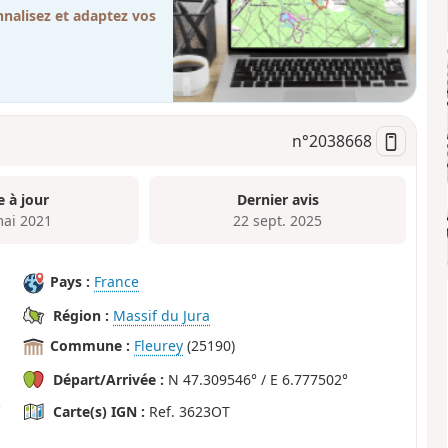
nalisez et adaptez vos
n°
2038668
e à jour
Dernier avis
mai 2021
22 sept. 2025
Pays :
France
Région :
Massif du Jura
Commune :
Fleurey
(25190)
Départ/Arrivée :
N 47.309546° / E 6.777502°
Carte(s) IGN :
Ref. 3623OT