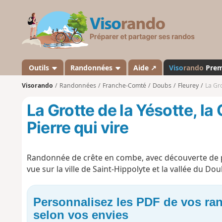
V
i
s
o
r
a
Outils
Randonnées
Aide ↗
Viso
rando
Pre
n
Visorando
Randonnées
Franche-Comté
Doubs
Fleurey
La Gro
d
o
La Grotte de la Yésotte, la
Pierre qui vire
Randonnée de crête en combe, avec découverte de pl
vue sur la ville de Saint-Hippolyte et la vallée du Dou
Personnalisez les PDF de vos r
selon vos envies