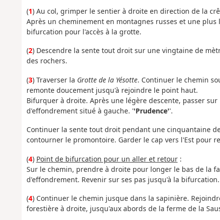
(
1
) Au col, grimper le sentier à droite en direction de la cr
Après un cheminement en montagnes russes et une plus lon
bifurcation pour l'accès à la grotte.
(
2
) Descendre la sente tout droit sur une vingtaine de mè
des rochers.
(
3
) Traverser la
Grotte de la Yésotte
. Continuer le chemin sou
remonte doucement jusqu'à rejoindre le point haut.
Bifurquer à droite. Après une légère descente, passer sur
d'effondrement situé à gauche. '
'Prudence'
'.
Continuer la sente tout droit pendant une cinquantaine de
contourner le promontoire. Garder le cap vers l'Est pour 
(
4
)
Point de bifurcation pour un aller et retour
:
Sur le chemin, prendre à droite pour longer le bas de la f
d'effondrement. Revenir sur ses pas jusqu'à la bifurcation.
(
4
) Continuer le chemin jusque dans la sapinière. Rejoindre
forestière à droite, jusqu'aux abords de la ferme de la Sau