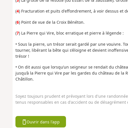
(
3
) La grotte de la Yésotte (ou Essart de la Saussaie). Grott
(
4
) Fracturation et puits d'effondrement, à voir dessus et 
(
6
) Point de vue de la Croix Bénéton.
(
7
) La Pierre qui Vire, bloc erratique et pierre à légende :
• Sous la pierre, un trésor serait gardé par une vouivre. Tou
tourner, libérant la bête qui s’éloigne et devient inoffens
trésor !
• On dit aussi que lorsqu’un seigneur se rendait du châte
jusqu’à la Pierre qui Vire par les gardes du château de la 
Châtillon.
Soyez toujours prudent et prévoyant lors d'une randonnée. 
tenus responsables en cas d'accident ou de désagrément q
Ouvrir dans l'app