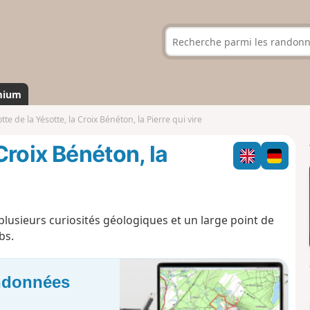
mium
tte de la Yésotte, la Croix Bénéton, la Pierre qui vire
 Croix Bénéton, la
usieurs curiosités géologiques et un large point de
bs.
andonnées