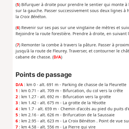
(
5
) Bifurquer à droite pour prendre le sentier qui monte à 
sur la gauche. Passer successivement sous deux lignes à h
la
Croix Bénéton
.
(
6
) Revenir sur ses pas sur une vingtaine de mètres et suiv
Rejoindre la route forestière. Prendre à droite, en suivant 
(
7
) Remonter la combe à travers la pâture. Passer à proxim
jusqu'à la route de Fleurey. Traverser, et contourner le ch
cabane de chasse. (
D/A
)
Points de passage
D/A
: km 0 - alt. 691 m - Parking de chasse de la Fleurette
1
: km 0.71 - alt. 709 m - Bifurcation, du col vers la crête
2
: km 1.27 - alt. 692 m - Bifurcation vers la grotte
3
: km 1.42 - alt. 675 m - La grotte de la Yésotte
4
: km 1.7 - alt. 659 m - Chemin d'accès au pied du puits 
5
: km 2.16 - alt. 626 m - Brifurcation de la Saussaie
6
: km 2.95 - alt. 623 m - La Croix Bénéton . Point de vue su
7
: km 4.58 - alt. 556 m - La Pierre qui vire