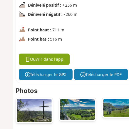
Dénivelé positif :
+ 256 m
Dénivelé négatif :
- 260 m
Point haut :
711 m
Point bas :
516 m
Ouvrir dans l'app
Télécharger le GPX
Télécharger le PDF
Photos