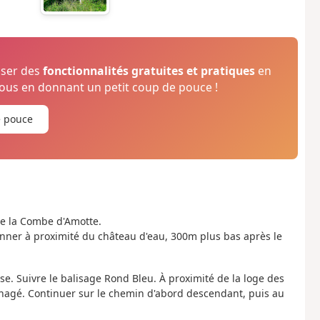
oser des
fonctionnalités gratuites et pratiques
en
us en donnant un petit coup de pouce !
e pouce
 de la Combe d'Amotte.
ionner à proximité du château d'eau, 300m plus bas après le
e. Suivre le balisage Rond Bleu. À proximité de la loge des
énagé. Continuer sur le chemin d'abord descendant, puis au