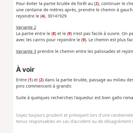
Pour éviter la partie brulée de forêt au (
2
), continuer le c
une centaine de mètres après, prendre le chemin à gauche
rejoindre le (
4
). 30141929
Variante 2
La partie entre le (
8
) et le (
9
) n'est pas facile à suivre. On 
avec les cairns pour rejoindre le (
9
). Le chemin est plus fac
Variante 3
prendre le chemin entre les palissades et rejoind
À voir
Entre (
1
) et (
2
) dans la partie brulée, passage au milieu de
pins commencent à grandir.
Suite à quelques recherches l'aqueduc est bien gallo romain
Soyez toujours prudent et prévoyant lors d'une randonnée. 
tenus responsables en cas d'accident ou de désagrément q