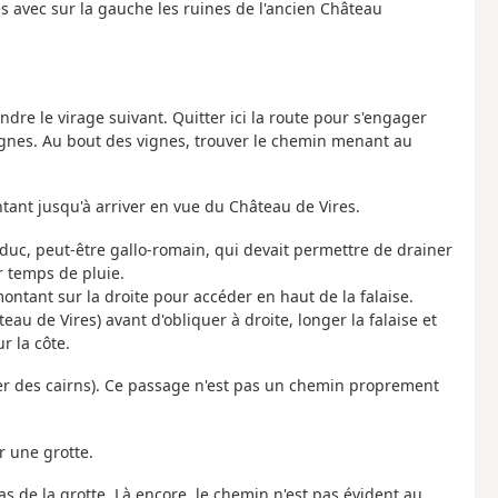
s avec sur la gauche les ruines de l'ancien Château
ndre le virage suivant. Quitter ici la route pour s'engager
ignes. Au bout des vignes, trouver le chemin menant au
ntant jusqu'à arriver en vue du Château de Vires.
uc, peut-être gallo-romain, qui devait permettre de drainer
r temps de pluie.
ontant sur la droite pour accéder en haut de la falaise.
au de Vires) avant d'obliquer à droite, longer la falaise et
r la côte.
ier des cairns). Ce passage n'est pas un chemin proprement
r une grotte.
as de la grotte. Là encore, le chemin n'est pas évident au