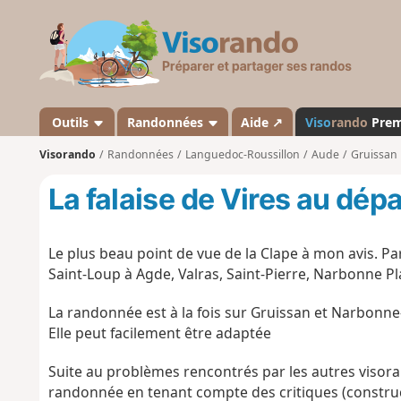
V
i
s
o
r
a
Outils
Randonnées
Aide ↗
Viso
rando
Pre
n
Visorando
Randonnées
Languedoc-Roussillon
Aude
Gruissan
d
o
La falaise de Vires au dé
Le plus beau point de vue de la Clape à mon avis. Par 
Saint-Loup à Agde, Valras, Saint-Pierre, Narbonne P
La randonnée est à la fois sur Gruissan et Narbonne
Elle peut facilement être adaptée
Suite au problèmes rencontrés par les autres visorand
randonnée en tenant compte des critiques (construct