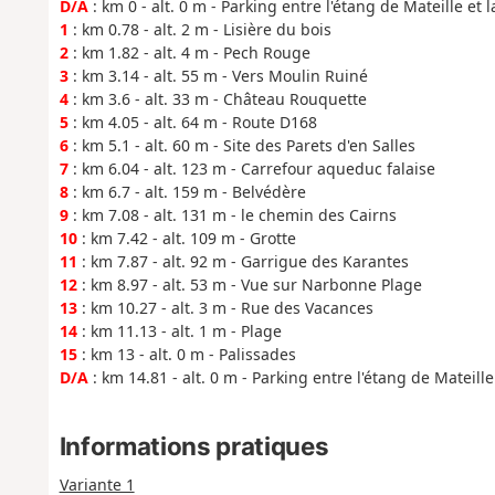
D/A
: km 0 - alt. 0 m - Parking entre l'étang de Mateille et 
1
: km 0.78 - alt. 2 m - Lisière du bois
2
: km 1.82 - alt. 4 m - Pech Rouge
3
: km 3.14 - alt. 55 m - Vers Moulin Ruiné
4
: km 3.6 - alt. 33 m - Château Rouquette
5
: km 4.05 - alt. 64 m - Route D168
6
: km 5.1 - alt. 60 m - Site des Parets d'en Salles
7
: km 6.04 - alt. 123 m - Carrefour aqueduc falaise
8
: km 6.7 - alt. 159 m - Belvédère
9
: km 7.08 - alt. 131 m - le chemin des Cairns
10
: km 7.42 - alt. 109 m - Grotte
11
: km 7.87 - alt. 92 m - Garrigue des Karantes
12
: km 8.97 - alt. 53 m - Vue sur Narbonne Plage
13
: km 10.27 - alt. 3 m - Rue des Vacances
14
: km 11.13 - alt. 1 m - Plage
15
: km 13 - alt. 0 m - Palissades
D/A
: km 14.81 - alt. 0 m - Parking entre l'étang de Mateill
Informations pratiques
Variante 1