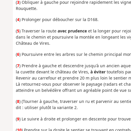
(
3
) Obliquer à gauche pour rejoindre rapidement les vigne
Rouquette.
(
4
) Prolonger pour déboucher sur la D168.
(
5
) Traverser la route
avec prudence
et la longer pour rejoi
dans le chemin et poursuivre la montée en longeant les v
Château de Vires.
(
6
) Poursuivre entre les arbres sur le chemin principal mo
(
7
) Prendre à gauche et descendre jusqu'à un ancien aqued
la cuvette devant le château de Vires,
à éviter
toutefois pa
Revenir au carrefour et prendre 20 m plus loin le sentier m
Là retournez-vous pour observer le paysage (radars et chate
atteindre un belvédère offrant un agréable point de vue su
(
8
) (Tourner à gauche, traverser un ru et parvenir au sent
dit : utiliser plutôt la variante 2.
(
9
) Le suivre à droite et prolonger en descente pour trouve
(
10
) Prendre sur la droite le sentier se trouvant en contreb