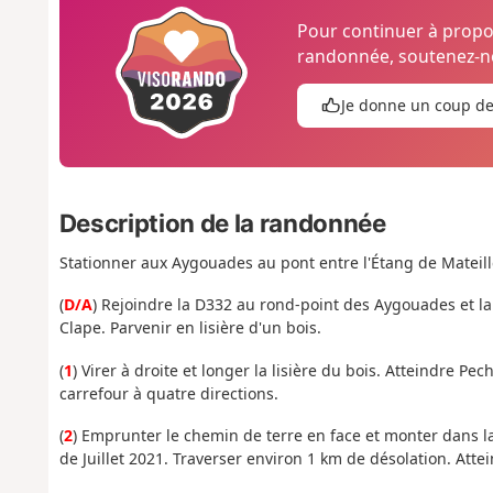
Pour continuer à prop
randonnée, soutenez-no
Je donne un coup d
Description de la randonnée
Stationner aux Aygouades au pont entre l'Étang de Mateill
(
D/A
) Rejoindre la D332 au rond-point des Aygouades et la
Clape. Parvenir en lisière d'un bois.
(
1
) Virer à droite et longer la lisière du bois. Atteindre Pe
carrefour à quatre directions.
(
2
) Emprunter le chemin de terre en face et monter dans la 
de Juillet 2021. Traverser environ 1 km de désolation. Att