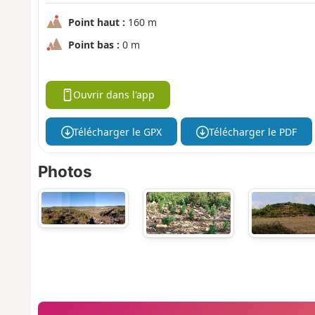
Point haut :
160 m
Point bas :
0 m
Ouvrir dans l'app
Télécharger le GPX
Télécharger le PDF
Photos