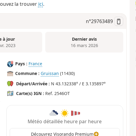
pouvez la trouver
ici
.
n°
29763489
e à jour
Dernier avis
vr. 2023
16 mars 2026
Pays :
France
Commune :
Gruissan
(11430)
Départ/Arrivée :
N 43.132338° / E 3.135897°
Carte(s) IGN :
Ref. 2546OT
Météo détaillée heure par heure
Découvrez Visorando Premium