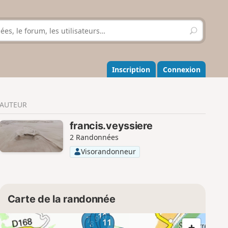
R
e
c
h
e
Inscription
Connexion
r
c
h
AUTEUR
e
r
francis.veyssiere
2 Randonnées
Visorandonneur
Carte de la randonnée
10
9
7
11
8