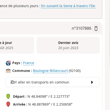
rance de plusieurs jours :
En suivant la Seine à travers l'Ile-
n°
3107886
e à jour
Dernier avis
oût 2025
20 juin 2023
Pays :
France
Commune :
Boulogne-Billancourt
(92100)
Y aller en transports en commun
Départ :
N 48.84098° / E 2.227773°
Arrivée :
N 48.887869° / E 2.250658°