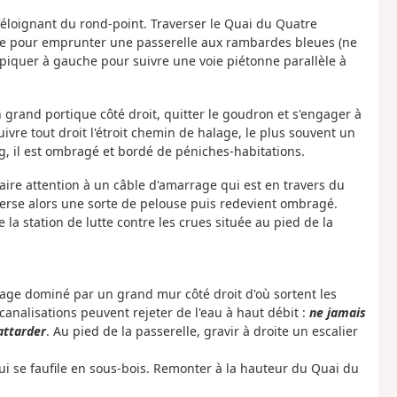
'éloignant du rond-point. Traverser le Quai du Quatre
che pour emprunter une passerelle aux rambardes bleues (ne
repiquer à gauche pour suivre une voie piétonne parallèle à
n grand portique côté droit, quitter le goudron et s'engager à
vre tout droit l'étroit chemin de halage, le plus souvent un
ng, il est ombragé et bordé de péniches-habitations.
aire attention à un câble d'amarrage qui est en travers du
averse alors une sorte de pelouse puis redevient ombragé.
e la station de lutte contre les crues située au pied de la
lage dominé par un grand mur côté droit d'où sortent les
canalisations peuvent rejeter de l'eau à haut débit :
ne jamais
attarder
. Au pied de la passerelle, gravir à droite un escalier
 qui se faufile en sous-bois. Remonter à la hauteur du Quai du