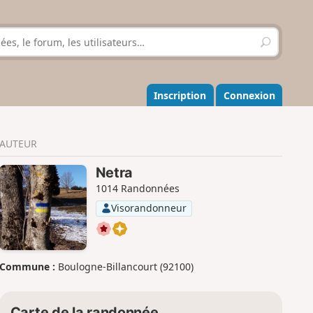
R
e
c
h
e
Inscription
Connexion
r
c
h
AUTEUR
e
r
Netra
1014 Randonnées
Visorandonneur
Commune :
Boulogne-Billancourt (92100)
Carte de la randonnée