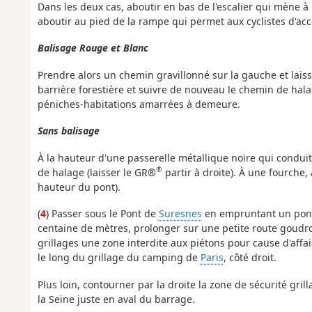
Dans les deux cas, aboutir en bas de l'escalier qui mène à l
aboutir au pied de la rampe qui permet aux cyclistes d'acc
Balisage Rouge et Blanc
Prendre alors un chemin gravillonné sur la gauche et lais
barrière forestière et suivre de nouveau le chemin de hala
péniches-habitations amarrées à demeure.
Sans balisage
À la hauteur d'une passerelle métallique noire qui condui
®
de halage (laisser le GR®
partir à droite). À une fourche, 
hauteur du pont).
(
4
) Passer sous le Pont de
Suresnes
en empruntant un ponto
centaine de mètres, prolonger sur une petite route goudro
grillages une zone interdite aux piétons pour cause d'affa
le long du grillage du camping de
Paris
, côté droit.
Plus loin, contourner par la droite la zone de sécurité gr
la Seine juste en aval du barrage.