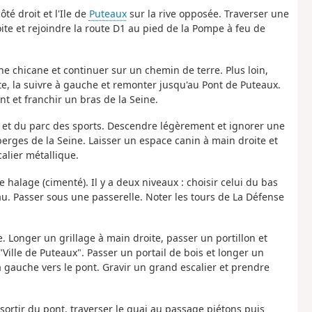
té droit et l'Ile de
Puteaux
sur la rive opposée. Traverser une
oite et rejoindre la route D1 au pied de la Pompe à feu de
e chicane et continuer sur un chemin de terre. Plus loin,
e, la suivre à gauche et remonter jusqu'au Pont de Puteaux.
t et franchir un bras de la Seine.
es et du parc des sports. Descendre légèrement et ignorer une
berges de la Seine. Laisser un espace canin à main droite et
alier métallique.
 halage (cimenté). Il y a deux niveaux : choisir celui du bas
'eau. Passer sous une passerelle. Noter les tours de La Défense
. Longer un grillage à main droite, passer un portillon et
"Ville de Puteaux". Passer un portail de bois et longer un
 à gauche vers le pont. Gravir un grand escalier et prendre
 sortir du pont, traverser le quai au passage piétons puis