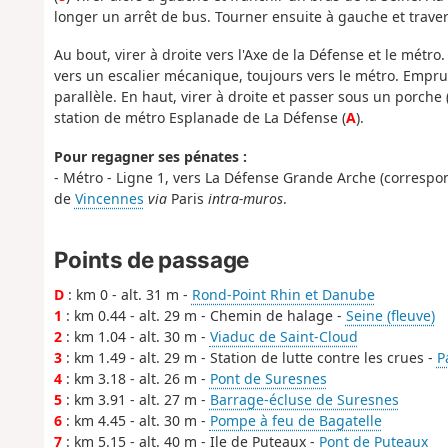
longer un arrêt de bus. Tourner ensuite à gauche et travers
Au bout, virer à droite vers l'Axe de la Défense et le mét
vers un escalier mécanique, toujours vers le métro. Emprunt
parallèle. En haut, virer à droite et passer sous un porche
station de métro Esplanade de La Défense (
A
).
Pour regagner ses pénates :
- Métro - Ligne 1, vers La Défense Grande Arche (correspon
de
Vincennes
via
Paris
intra-muros
.
Points de passage
D
: km 0 - alt. 31 m -
Rond-Point Rhin et Danube
1
: km 0.44 - alt. 29 m - Chemin de halage -
Seine (fleuve)
2
: km 1.04 - alt. 30 m -
Viaduc de Saint-Cloud
3
: km 1.49 - alt. 29 m - Station de lutte contre les crues -
P
4
: km 3.18 - alt. 26 m -
Pont de Suresnes
5
: km 3.91 - alt. 27 m -
Barrage-écluse de Suresnes
6
: km 4.45 - alt. 30 m -
Pompe à feu de Bagatelle
7
: km 5.15 - alt. 40 m - Ile de Puteaux -
Pont de Puteaux