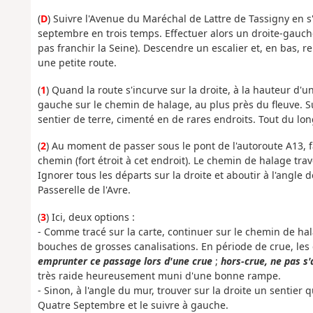
(
D
) Suivre l'Avenue du Maréchal de Lattre de Tassigny en s
septembre en trois temps. Effectuer alors un droite-gau
pas franchir la Seine). Descendre un escalier et, en bas, 
une petite route.
(
1
) Quand la route s'incurve sur la droite, à la hauteur d'u
gauche sur le chemin de halage, au plus près du fleuve. Sui
sentier de terre, cimenté en de rares endroits. Tout du lo
(
2
) Au moment de passer sous le pont de l'autoroute A13, f
chemin (fort étroit à cet endroit). Le chemin de halage tr
Ignorer tous les départs sur la droite et aboutir à l'angle d
Passerelle de l'Avre.
(
3
) Ici, deux options :
- Comme tracé sur la carte, continuer sur le chemin de ha
bouches de grosses canalisations. En période de crue, les 
emprunter ce passage lors d'une crue
;
hors-crue, ne pas s'
très raide heureusement muni d'une bonne rampe.
- Sinon, à l'angle du mur, trouver sur la droite un sentier
Quatre Septembre et le suivre à gauche.