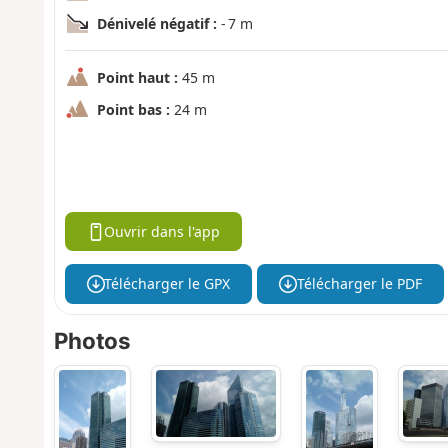
Dénivelé négatif :
- 7 m
Point haut :
45 m
Point bas :
24 m
Ouvrir dans l'app
Télécharger le GPX
Télécharger le PDF
Photos