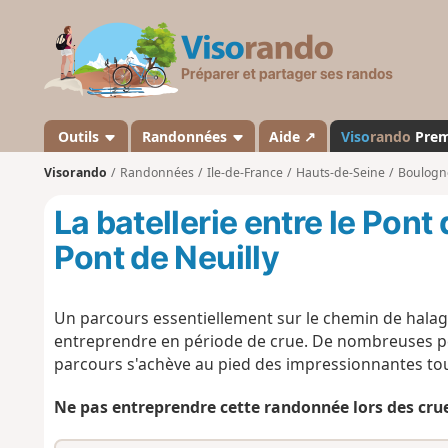
V
i
s
o
r
a
Outils
Randonnées
Aide ↗
Viso
rando
Pre
n
Visorando
Randonnées
Ile-de-France
Hauts-de-Seine
Boulogne
d
o
La batellerie entre le Pont
Pont de Neuilly
Un parcours essentiellement sur le chemin de halage 
entreprendre en période de crue. De nombreuses pé
parcours s'achève au pied des impressionnantes tou
Ne pas entreprendre cette randonnée lors des crue