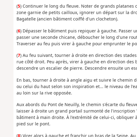
(
5
) Continuer le long du fleuve. Noter de grands platanes cô
zone garnie de petits cailloux, ignorer un départ sur la dr
Bagatelle (ancien bâtiment coiffé d'un clocheton).
(
6
) Dépasser le bâtiment puis repiquer à gauche. Passer un
passer une seconde chicane, déboucher le long d'une rout
Traverser au feu puis virer à gauche pour emprunter le pon
(
7
) Au feu suivant, tourner à droite en direction des stad
rue côté droit. Peu après, virer à gauche en direction des 
descendre un escalier de pierre. Descendre ensuite un esc
En bas, tourner à droite à angle aigu et suivre le chemin de
ou celui du haut selon son inspiration et... le niveau de l
au loin sur la rive opposée.
Aux abords du Pont de Neuilly, le chemin s'écarte du fleuve
laisser à droite un grand portail surmonté de l'inscription 
bâtiment à main droite. À l'extrémité de celui-ci, obliquer
pied sur le pont.
(
8
) Virer alors à gauche et franchir un bras de la Seine. Au