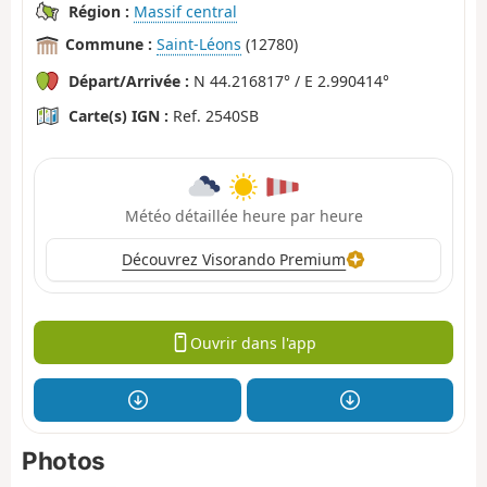
Région :
Massif central
Commune :
Saint-Léons
(12780)
Départ/Arrivée :
N 44.216817° / E 2.990414°
Carte(s) IGN :
Ref. 2540SB
Météo détaillée heure par heure
Découvrez Visorando Premium
Ouvrir dans l'app
Photos