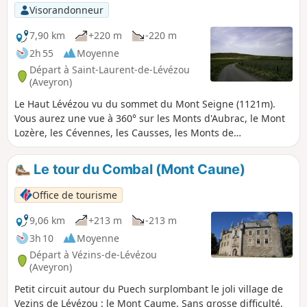
Visorandonneur
7,90 km
+220 m
-220 m
2h 55
Moyenne
Départ à Saint-Laurent-de-Lévézou
(Aveyron)
Le Haut Lévézou vu du sommet du Mont Seigne (1121m).
Vous aurez une vue à 360° sur les Monts d'Aubrac, le Mont
Lozère, les Cévennes, les Causses, les Monts de
l'Espinouse... Pour y arriver vous empruntez des routes
départementales et des chemins de terre de desserte
Le tour du Combal (Mont Caune)
agricole et forestiers. Au sommet, une table d'orientation
vous donnera toutes les indications sur 360°.
Office de tourisme
9,06 km
+213 m
-213 m
3h 10
Moyenne
Départ à Vézins-de-Lévézou
(Aveyron)
Petit circuit autour du Puech surplombant le joli village de
Vezins de Lévézou : le Mont Caume. Sans grosse difficulté,