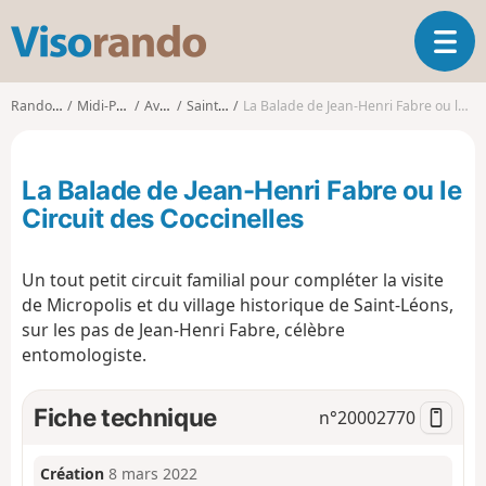
V
O
i
u
s
v
o
Randonnées
Midi-Pyrénées
Aveyron
Saint-Léons
La Balade de Jean-Henri Fabre ou le Circuit des Coccinelles
r
r
i
a
r
n
La Balade de Jean-Henri Fabre ou le
l
d
a
Circuit des Coccinelles
o
n
a
Un tout petit circuit familial pour compléter la visite
v
i
de Micropolis et du village historique de Saint-Léons,
g
sur les pas de Jean-Henri Fabre, célèbre
a
entomologiste.
t
i
Fiche technique
n°
20002770
o
n
Création
8 mars 2022