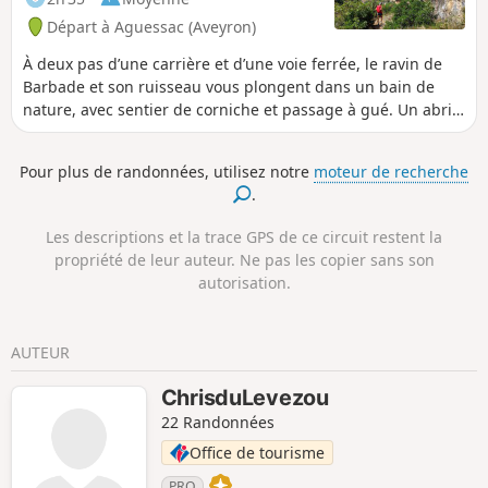
Départ à Aguessac (Aveyron)
À deux pas d’une carrière et d’une voie ferrée, le ravin de
Barbade et son ruisseau vous plongent dans un bain de
nature, avec sentier de corniche et passage à gué. Un abri
troglodyte, un petit aqueduc et des visions somptueuses
sur les coteaux boisés émaillent ce parcours très ludique.
Pour plus de randonnées, utilisez notre
moteur de recherche
Attention cependant : soyez prudents sur la corniche et au
.
passage avec la corde. Assez sportif par endroit. À éviter
par temps pluvieux sur les sections abruptes.
Les descriptions et la trace GPS de ce circuit restent la
propriété de leur auteur. Ne pas les copier sans son
autorisation.
AUTEUR
ChrisduLevezou
22 Randonnées
Office de tourisme
PRO