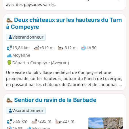
avec des paysages variés.
Deux châteaux sur les hauteurs du Tarn
à Compeyre
Visorandonneur
13,84 km
+319 m
-312 m
4h 50
Moyenne
Départ à Compeyre (Aveyron)
Une visite du joli village médiéval de Compeyre et une
promenade sur les hauteurs, autour du Puech de Luzergue,
en passant par les châteaux de Cabrières et de Lugagnac.
Parcours essentiellement sur chemins et petites
routes.Attention : privilégier le week-end pour cette
Sentier du ravin de la Barbade
randonnée car les pistes peuvent être empruntées par des
véhicules, et la carrière est très proche.
Visorandonneur
6,69 km
+235 m
-227 m
2h 35
Moyenne