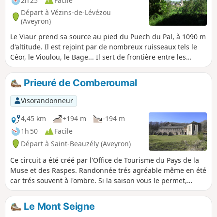
2h 25
Facile
Départ à Vézins-de-Lévézou
(Aveyron)
Le Viaur prend sa source au pied du Puech du Pal, à 1090 m
d'altitude. Il est rejoint par de nombreux ruisseaux tels le
Céor, le Vioulou, le Bage... Il sert de frontière entre les
territoire des Palanges et du Massif du Lévézou mais aussi
entre le département de l'Aveyron et du Tarn, à l'Ouest du
Prieuré de Comberoumal
département.
Visorandonneur
4,45 km
+194 m
-194 m
1h 50
Facile
Départ à Saint-Beauzély (Aveyron)
Ce circuit a été créé par l'Office de Tourisme du Pays de la
Muse et des Raspes. Randonnée trés agréable même en été
car trés souvent à l'ombre. Si la saison vous le permet,
admirez les splendides rosiers des rues de Saint-Beauzély.
Le Mont Seigne