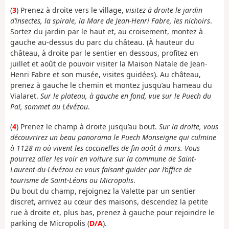
(
3
) Prenez à droite vers le village,
visitez à droite le jardin
d’insectes, la spirale, la Mare de Jean-Henri Fabre, les nichoirs
.
Sortez du jardin par le haut et, au croisement, montez à
gauche au-dessus du parc du château. (À hauteur du
château, à droite par le sentier en dessous, profitez en
juillet et août de pouvoir visiter la Maison Natale de Jean-
Henri Fabre et son musée, visites guidées). Au château,
prenez à gauche le chemin et montez jusqu’au hameau du
Vialaret.
Sur le plateau, à gauche en fond, vue sur le Puech du
Pal, sommet du Lévézou
.
(
4
) Prenez le champ à droite jusqu’au bout.
Sur la droite, vous
découvrirez un beau panorama le Puech Monseigne qui culmine
à 1128 m où vivent les coccinelles de fin août à mars. Vous
pourrez aller les voir en voiture sur la commune de Saint-
Laurent-du-Lévézou en vous faisant guider par l’office de
tourisme de Saint-Léons ou Micropolis
.
Du bout du champ, rejoignez la Valette par un sentier
discret, arrivez au cœur des maisons, descendez la petite
rue à droite et, plus bas, prenez à gauche pour rejoindre le
parking de Micropolis (
D/A
).