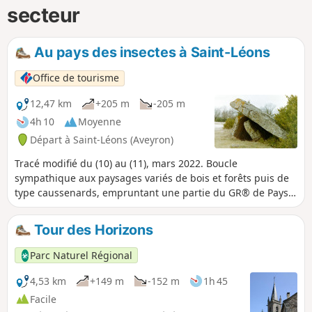
secteur
Au pays des insectes à Saint-Léons
Office de tourisme
12,47 km
+205 m
-205 m
4h 10
Moyenne
Départ à Saint-Léons (Aveyron)
Tracé modifié du (10) au (11), mars 2022. Boucle
sympathique aux paysages variés de bois et forêts puis de
type caussenards, empruntant une partie du GR® de Pays
Grand Tour des Monts et Lacs du Lévézou.
Tour des Horizons
Parc Naturel Régional
4,53 km
+149 m
-152 m
1h 45
Facile