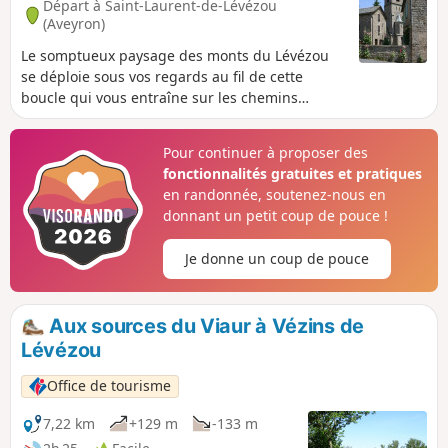
Départ à Saint-Laurent-de-Lévézou
(Aveyron)
Le somptueux paysage des monts du Lévézou
se déploie sous vos regards au fil de cette
boucle qui vous entraîne sur les chemins
buissonniers du massif, à travers l’étendue du
causse et les bois verdoyants Au pied du puech
Pour continuer à proposer des
Monseigne, le village de Saint-Laurent vous
fonctionnalités gratuites et pratiques
accueille pour une randonnée accessible à tous
en randonnée, soutenez-nous en
au cœur d’un Lévézou méconnu : celui des
donnant un petit coup de pouce !
landes caussenardes, des forêts bucoliques, du
ruisseau de la Muzette que bordent d’anciens
Je donne un coup de pouce
moulins. Le Tour des Horizons, c’est bien plus
qu’un simple tour d’horizon : une formidable
immersion en Lévézou !
Aux sources du Viaur à Vézins de
Lévézou
Office de tourisme
7,22 km
+129 m
-133 m