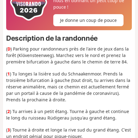
nous en donnant un petit coup de
pouce !
Je donne un coup de pouce
Description de la randonnée
(
D
) Parking pour randonneurs près de l'aire de jeux dans la
forêt (Klövensteenweg). Marchez vers le nord et prenez la
première bifurcation à gauche dans le chemin de terre 84.
(
1
) Tu longes la lisière sud du Schnaakenmoor. Prends la
troisième bifurcation à gauche (tout droit, tu arrives dans la
réserve animalière, mais ce chemin est actuellement fermé
par un portail à cause de la pandémie de coronavirus).
Prends la prochaine à droite.
(
2
) Tu arrives à un petit étang. Tourne à gauche et continue
le long du ruisseau Rüdigerau jusqu'au grand étang.
(
3
) Tourne à droite et longe la rive sud du grand étang. C'est
un endroit génial pour pique-niquer.