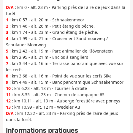
D/A
: km 0 - alt. 23 m - Parking près de l'aire de jeux dans la
forêt.
1
: km 0.57 - alt. 20 m - Schnaakenmoor
2
: km 1.46 - alt. 26 m - Petit étang de pêche.
3
: km 1.74 - alt. 23 m - Grand étang de pêche.
4
: km 1.99 - alt. 21 m - Croisement Sandmoorweg /
Schulauer Moorweg
5
: km 2.43 - alt. 19 m - Parc animalier de Klövensteen
6
: km 2.95 - alt. 21 m - Enclos à sangliers
7
: km 3.44 - alt. 16 m - Terrasse panoramique avec vue sur
les cerfs
8
: km 3.68 - alt. 16 m - Point de vue sur les cerfs Sika
9
: km 4.49 - alt. 15 m - Banc panoramique Schnaakenmoor
10
: km 6.23 - alt. 18 m - Tourner à droite
11
: km 8.35 - alt. 23 m - Chemin de campagne 65
12
: km 10.11 - alt. 19 m - Auberge forestière avec poneys
13
: km 10.99 - alt. 12 m - Wedeler Au
D/A
: km 12.32 - alt. 23 m - Parking près de l'aire de jeux
dans la forêt.
Informations pratiques