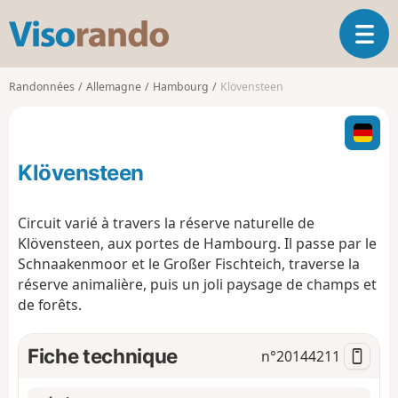
V
O
i
u
s
v
o
Randonnées
Allemagne
Hambourg
Klövensteen
r
r
i
a
r
n
l
d
Klövensteen
a
o
n
a
Circuit varié à travers la réserve naturelle de
v
Klövensteen, aux portes de Hambourg. Il passe par le
i
Schnaakenmoor et le Großer Fischteich, traverse la
g
réserve animalière, puis un joli paysage de champs et
a
t
de forêts.
i
o
Fiche technique
n°
20144211
n