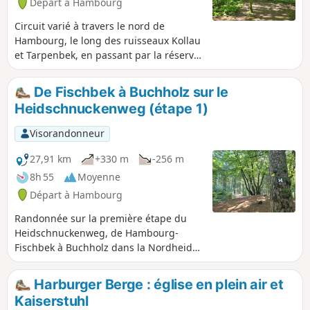
Départ à Hambourg
Circuit varié à travers le nord de
Hambourg, le long des ruisseaux Kollau
et Tarpenbek, en passant par la réserve
animalière de Niendorf et l'aéroport de
Hambourg.
De Fischbek à Buchholz sur le
Heidschnuckenweg (étape 1)
Visorandonneur
27,91 km
+330 m
-256 m
8h 55
Moyenne
Départ à Hambourg
Randonnée sur la première étape du
Heidschnuckenweg, de Hambourg-
Fischbek à Buchholz dans la Nordheide.
La randonnée traverse la lande de
Fischbek, puis des forêts, des prairies et
Harburger Berge : église en plein air et
des champs jusqu'à Buchholz.
Kaiserstuhl