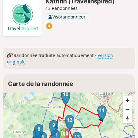
Kathrin (Travelinspired)
13 Randonnées
Visorandonneur
Randonnée traduite automatiquement -
Version
originale
Carte de la randonnée
10
11
12
9
8
7
1
6
13