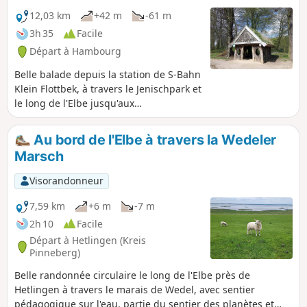
12,03 km
+42 m
-61 m
3h 35
Facile
Départ à Hambourg
Belle balade depuis la station de S-Bahn
Klein Flottbek, à travers le Jenischpark et
le long de l'Elbe jusqu'aux
Landungsbrücken de St. Pauli. Parmi les
points forts du parcours, on trouve la
Au bord de l'Elbe à travers la Wedeler
plage de l'Elbe, le port-musée de
Marsch
Neumühlen, le marché aux poissons et
le bateau-musée Rickmer Rickmers.
Visorandonneur
7,59 km
+6 m
-7 m
2h 10
Facile
Départ à Hetlingen (Kreis
Pinneberg)
Belle randonnée circulaire le long de l'Elbe près de
Hetlingen à travers le marais de Wedel, avec sentier
pédagogique sur l'eau, partie du sentier des planètes et