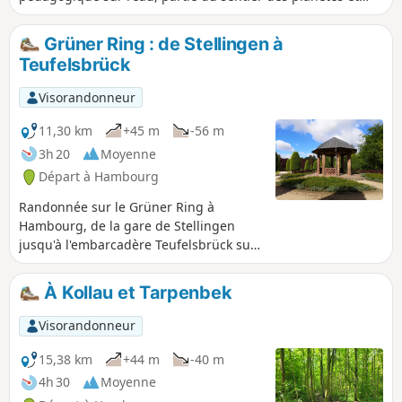
station ornithologique NABU. On y rencontre souvent des
moutons en liberté.
Grüner Ring : de Stellingen à
Teufelsbrück
Visorandonneur
11,30 km
+45 m
-56 m
3h 20
Moyenne
Départ à Hambourg
Randonnée sur le Grüner Ring à
Hambourg, de la gare de Stellingen
jusqu'à l'embarcadère Teufelsbrück sur
l'Elbe. Parmi les points forts de la visite,
on peut citer l'immense Volkspark avec
À Kollau et Tarpenbek
ses beaux jardins, ainsi que le Derby
Park et le Wesselhöftpark.
Visorandonneur
15,38 km
+44 m
-40 m
4h 30
Moyenne