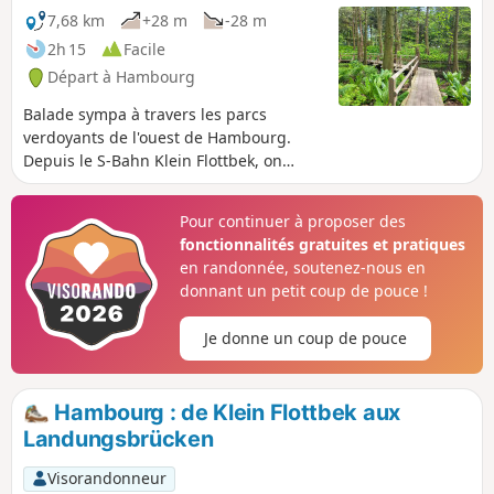
7,68 km
+28 m
-28 m
2h 15
Facile
Départ à Hambourg
Balade sympa à travers les parcs
verdoyants de l'ouest de Hambourg.
Depuis le S-Bahn Klein Flottbek, on
passe d'abord par le Derbypark jusqu'à
l'Elbe, puis on revient par le Jenischpark
Pour continuer à proposer des
avant de découvrir le magnifique jardin
fonctionnalités gratuites et pratiques
botanique de l'autre côté. Un must pour
en randonnée, soutenez-nous en
tous les fans de plantes.
donnant un petit coup de pouce !
Je donne un coup de pouce
Hambourg : de Klein Flottbek aux
Landungsbrücken
Visorandonneur