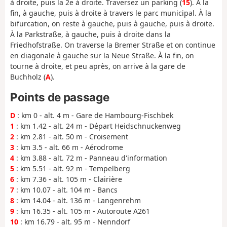
à droite, puis la 2e à droite. Traversez un parking (
15
). À la
fin, à gauche, puis à droite à travers le parc municipal. À la
bifurcation, on reste à gauche, puis à gauche, puis à droite.
À la Parkstraße, à gauche, puis à droite dans la
Friedhofstraße. On traverse la Bremer Straße et on continue
en diagonale à gauche sur la Neue Straße. À la fin, on
tourne à droite, et peu après, on arrive à la gare de
Buchholz (
A
).
Points de passage
D
: km 0 - alt. 4 m - Gare de Hambourg-Fischbek
1
: km 1.42 - alt. 24 m - Départ Heidschnuckenweg
2
: km 2.81 - alt. 50 m - Croisement
3
: km 3.5 - alt. 66 m - Aérodrome
4
: km 3.88 - alt. 72 m - Panneau d'information
5
: km 5.51 - alt. 92 m - Tempelberg
6
: km 7.36 - alt. 105 m - Clairière
7
: km 10.07 - alt. 104 m - Bancs
8
: km 14.04 - alt. 136 m - Langenrehm
9
: km 16.35 - alt. 105 m - Autoroute A261
10
: km 16.79 - alt. 95 m - Nenndorf