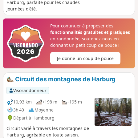
Harburg, parfaite pour les chaudes
journées d'été.
Pour continuer à proposer des
fonctionnalités gratuites et pratiques
en randonnée, soutenez-nous en
donnant un petit coup de pouce !
Je donne un coup de pouce
Circuit des montagnes de Harburg
Visorandonneur
10,93 km
+198 m
-195 m
3h 40
Moyenne
Départ à Hambourg
Circuit varié à travers les montagnes de
Harburg, agréable en toute saison.