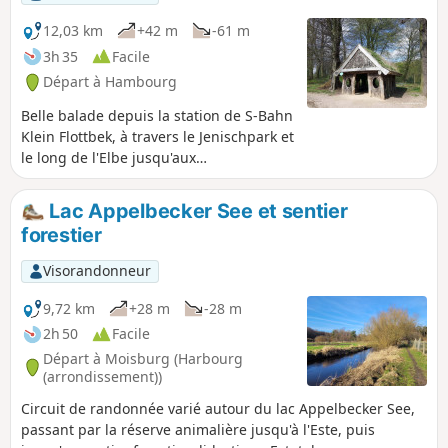
12,03 km
+42 m
-61 m
3h 35
Facile
Départ à Hambourg
Belle balade depuis la station de S-Bahn
Klein Flottbek, à travers le Jenischpark et
le long de l'Elbe jusqu'aux
Landungsbrücken de St. Pauli. Parmi les
points forts du parcours, on trouve la
Lac Appelbecker See et sentier
plage de l'Elbe, le port-musée de
forestier
Neumühlen, le marché aux poissons et
le bateau-musée Rickmer Rickmers.
Visorandonneur
9,72 km
+28 m
-28 m
2h 50
Facile
Départ à Moisburg (Harbourg
(arrondissement))
Circuit de randonnée varié autour du lac Appelbecker See,
passant par la réserve animalière jusqu'à l'Este, puis