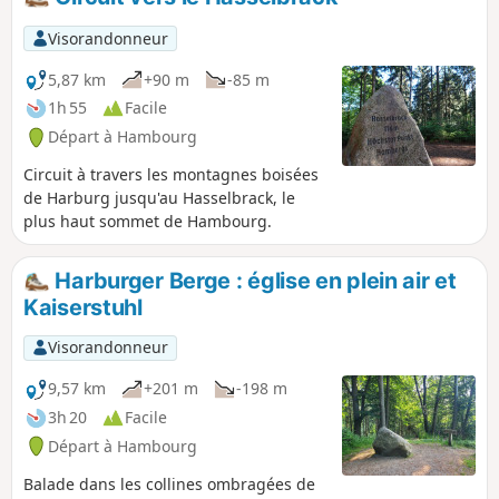
Visorandonneur
5,87 km
+90 m
-85 m
1h 55
Facile
Départ à Hambourg
Circuit à travers les montagnes boisées
de Harburg jusqu'au Hasselbrack, le
plus haut sommet de Hambourg.
Harburger Berge : église en plein air et
Kaiserstuhl
Visorandonneur
9,57 km
+201 m
-198 m
3h 20
Facile
Départ à Hambourg
Balade dans les collines ombragées de