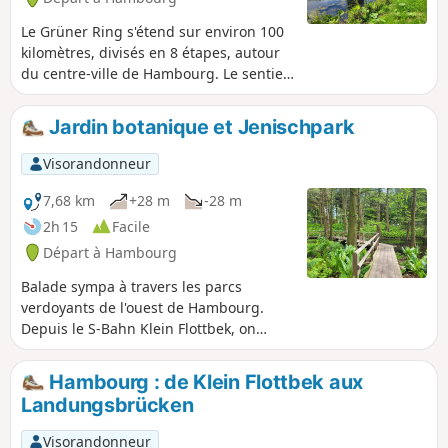
Le Grüner Ring s'étend sur environ 100
kilomètres, divisés en 8 étapes, autour
du centre-ville de Hambourg. Le sentier
de randonnée est bien balisé, avec des
panneaux blancs sur fond vert. On suit
Jardin botanique et Jenischpark
le Grüner Ring en faisant quelques
détours et quelques écarts.
Visorandonneur
7,68 km
+28 m
-28 m
2h 15
Facile
Départ à Hambourg
Balade sympa à travers les parcs
verdoyants de l'ouest de Hambourg.
Depuis le S-Bahn Klein Flottbek, on
passe d'abord par le Derbypark jusqu'à
l'Elbe, puis on revient par le Jenischpark
Hambourg : de Klein Flottbek aux
avant de découvrir le magnifique jardin
Landungsbrücken
botanique de l'autre côté. Un must pour
tous les fans de plantes.
Visorandonneur