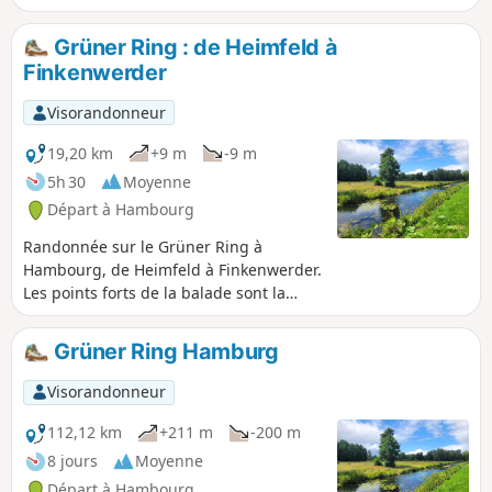
Grüner Ring : de Heimfeld à
Finkenwerder
Visorandonneur
19,20 km
+9 m
-9 m
5h 30
Moyenne
Départ à Hambourg
Randonnée sur le Grüner Ring à
Hambourg, de Heimfeld à Finkenwerder.
Les points forts de la balade sont la
Süderelbmarsch et le Gorch-Fock-Park.
Grüner Ring Hamburg
Visorandonneur
112,12 km
+211 m
-200 m
8 jours
Moyenne
Départ à Hambourg