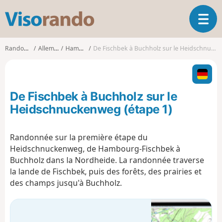
V
O
i
u
s
v
o
Randonnées
Allemagne
Hambourg
De Fischbek à Buchholz sur le Heidschnuckenweg (étape 1)
r
r
i
a
r
n
l
d
De Fischbek à Buchholz sur le
a
o
n
Heidschnuckenweg (étape 1)
a
v
Randonnée sur la première étape du
i
Heidschnuckenweg, de Hambourg-Fischbek à
g
a
Buchholz dans la Nordheide. La randonnée traverse
t
la lande de Fischbek, puis des forêts, des prairies et
i
des champs jusqu'à Buchholz.
o
n