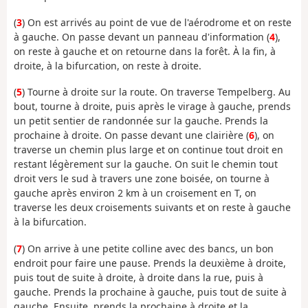
(
3
) On est arrivés au point de vue de l'aérodrome et on reste
à gauche. On passe devant un panneau d'information (
4
),
on reste à gauche et on retourne dans la forêt. À la fin, à
droite, à la bifurcation, on reste à droite.
(
5
) Tourne à droite sur la route. On traverse Tempelberg. Au
bout, tourne à droite, puis après le virage à gauche, prends
un petit sentier de randonnée sur la gauche. Prends la
prochaine à droite. On passe devant une clairière (
6
), on
traverse un chemin plus large et on continue tout droit en
restant légèrement sur la gauche. On suit le chemin tout
droit vers le sud à travers une zone boisée, on tourne à
gauche après environ 2 km à un croisement en T, on
traverse les deux croisements suivants et on reste à gauche
à la bifurcation.
(
7
) On arrive à une petite colline avec des bancs, un bon
endroit pour faire une pause. Prends la deuxième à droite,
puis tout de suite à droite, à droite dans la rue, puis à
gauche. Prends la prochaine à gauche, puis tout de suite à
gauche. Ensuite, prends la prochaine à droite et la