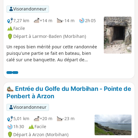
Visorandonneur
7,27 km
+14 m
-14 m
2h 05
Facile
Départ à Larmor-Baden (Morbihan)
Un repos bien mérité pour cette randonnée
puisqu'une partie se fait en bateau, bien
calé sur une banquette. Au départ de
Larmor-Baden, traversée en bateau pour
rejoindre l'île et le cairn de Gavrinis bâti vers
3500 ans avant J.C durant le néolithique puis
retour à Larmor-Baden, où l'on visitera à
Entrée du Golfe du Morbihan - Pointe de
pied l'île de Berder non loin de là.
Penbert à Arzon
Visorandonneur
5,01 km
+20 m
-23 m
1h 30
Facile
Départ à Arzon (Morbihan)