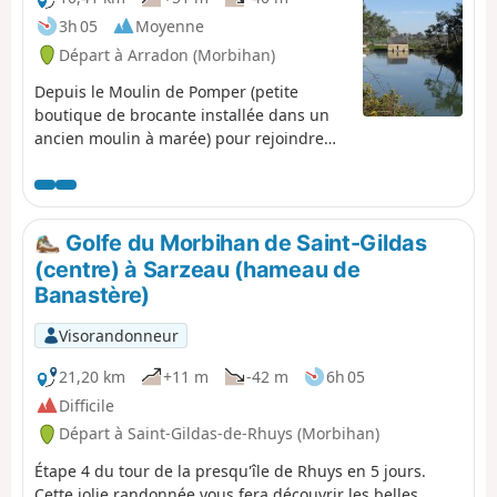
3h 05
Moyenne
Départ à Arradon (Morbihan)
Depuis le Moulin de Pomper (petite
boutique de brocante installée dans un
ancien moulin à marée) pour rejoindre
jusqu'à Larmor-baden. Une grande partie
des chemins seront des sentiers côtiers
(GR®34). Vue sur la côte et les îles du
golfe.
Golfe du Morbihan de Saint-Gildas
(centre) à Sarzeau (hameau de
Banastère)
Visorandonneur
21,20 km
+11 m
-42 m
6h 05
Difficile
Départ à Saint-Gildas-de-Rhuys (Morbihan)
Étape 4 du tour de la presqu'île de Rhuys en 5 jours.
Cette jolie randonnée vous fera découvrir les belles