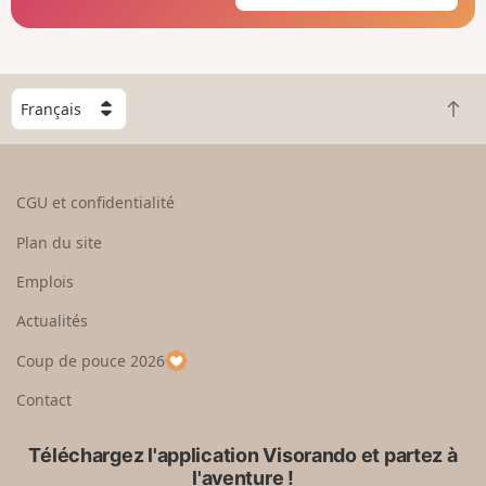
C
R
h
e
o
t
i
o
s
CGU et confidentialité
u
i
r
s
Plan du site
e
s
n
e
Emplois
h
z
Actualités
a
u
u
n
Coup de pouce 2026
t
p
a
Contact
y
s
Téléchargez l'application Visorando et partez à
l'aventure !