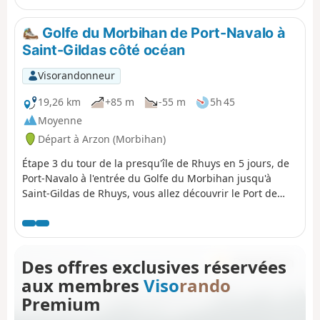
Gavrinis). Possibilité d'ajouter à ce parcours le tour de
l'Île de Berder.
Golfe du Morbihan de Port-Navalo à
Saint-Gildas côté océan
Visorandonneur
19,26 km
+85 m
-55 m
5h 45
Moyenne
Départ à Arzon (Morbihan)
Étape 3 du tour de la presqu'île de Rhuys en 5 jours, de
Port-Navalo à l'entrée du Golfe du Morbihan jusqu'à
Saint-Gildas de Rhuys, vous allez découvrir le Port de
plaisance du Crouesty puis la côte et ses belles plages,
puis la richesse des sites mégalithiques. Une petite
escapade à l'intérieur des terres vous fera également
découvrir les étangs, les zones de marécages
Des offres exclusives réservées
anciennement marais salants particulièrement riches
aux membres
Viso
rando
pour leur biodiversité.
Premium