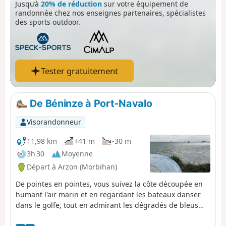
Jusqu’à
20% de réduction
sur votre équipement de
randonnée chez nos enseignes partenaires, spécialistes
des sports outdoor.
Tester gratuitement
De Béninze à Port-Navalo
Visorandonneur
11,98 km
+41 m
-30 m
3h 30
Moyenne
Départ à Arzon (Morbihan)
De pointes en pointes, vous suivez la côte découpée en
humant l'air marin et en regardant les bateaux danser
dans le golfe, tout en admirant les dégradés de bleus
changeant au gré de la lumière. En chemin vous