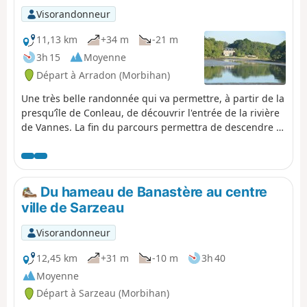
Visorandonneur
11,13 km
+34 m
-21 m
3h 15
Moyenne
Départ à Arradon (Morbihan)
Une très belle randonnée qui va permettre, à partir de la
presqu’île de Conleau, de découvrir l'entrée de la rivière
de Vannes. La fin du parcours permettra de descendre la
rivière du Vincin.
Du hameau de Banastère au centre
ville de Sarzeau
Visorandonneur
12,45 km
+31 m
-10 m
3h 40
Moyenne
Départ à Sarzeau (Morbihan)