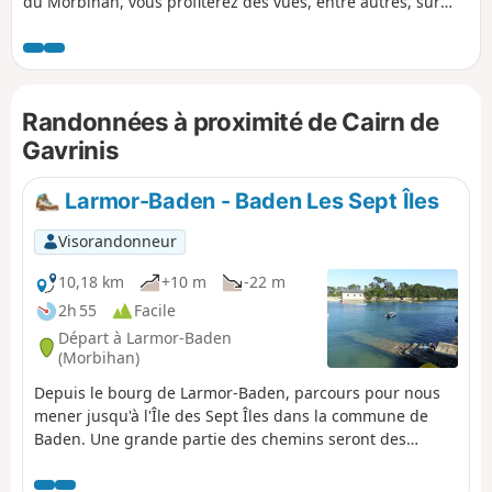
du Morbihan, vous profiterez des vues, entre autres, sur
l'Île aux Moines, l'Île d'Ars et l'entrée du golfe, en traversant
des villages typiques, et en découvrant le riche patrimoine
mégalithique.
Randonnées à proximité de Cairn de
Gavrinis
Larmor-Baden - Baden Les Sept Îles
Visorandonneur
10,18 km
+10 m
-22 m
2h 55
Facile
Départ à Larmor-Baden
(Morbihan)
Depuis le bourg de Larmor-Baden, parcours pour nous
mener jusqu'à l'Île des Sept Îles dans la commune de
Baden. Une grande partie des chemins seront des
sentiers côtiers (GR®34). Vue sur la côte, l'entrée du
golfe et les îles (Île aux Moines, Île de Berder, Île de