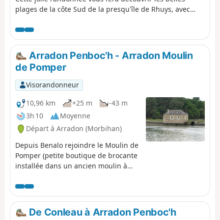
plages de la côte Sud de la presqu'île de Rhuys, avec
possibilités de vous baigner. Au large, vues sur les îles
de Houat, Hoedic et Belle Île, ainsi que sur la presqu'île
de Quiberon. Le Château de Suscinio, domaine des ducs
de Bretagne situé dans un espace naturel riche en
Arradon Penboc'h - Arradon Moulin
biodiversité, est incontournable dans le Morbihan.
de Pomper
Visorandonneur
10,96 km
+25 m
-43 m
3h 10
Moyenne
Départ à Arradon (Morbihan)
Depuis Benalo rejoindre le Moulin de
Pomper (petite boutique de brocante
installée dans un ancien moulin à
marée). Nous suivrons en totalité des
sentiers côtiers (GR®34, tour du
golfe du Morbihan). Vue sur la côte
et les îles du golfe: Arz, Drenec,
De Conleau à Arradon Penboc'h
Logodec, aux Moines, d'Irus.