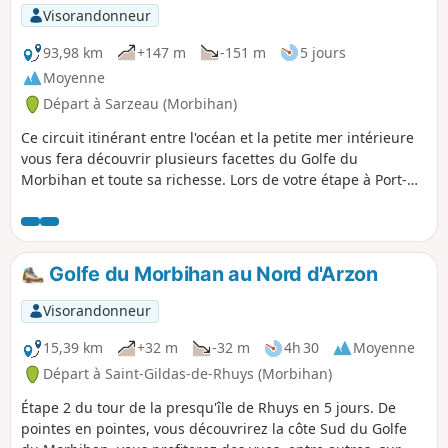
Visorandonneur
93,98 km
+147 m
-151 m
5 jours
Moyenne
Départ à Sarzeau (Morbihan)
Ce circuit itinérant entre l'océan et la petite mer intérieure
vous fera découvrir plusieurs facettes du Golfe du
Morbihan et toute sa richesse. Lors de votre étape à Port-
Navalo, l'embarcadère proche vous donne la possibilité de
passer une journée sur l'Île d'Ars. Le réseau de bus de la
communauté de Vannes vous permet également de faire
quelques étapes de ce circuit à la journée en prenant le bus
Golfe du Morbihan au Nord d'Arzon
pour l'aller ou le retour.
Visorandonneur
15,39 km
+32 m
-32 m
4h 30
Moyenne
Départ à Saint-Gildas-de-Rhuys (Morbihan)
Étape 2 du tour de la presqu'île de Rhuys en 5 jours. De
pointes en pointes, vous découvrirez la côte Sud du Golfe