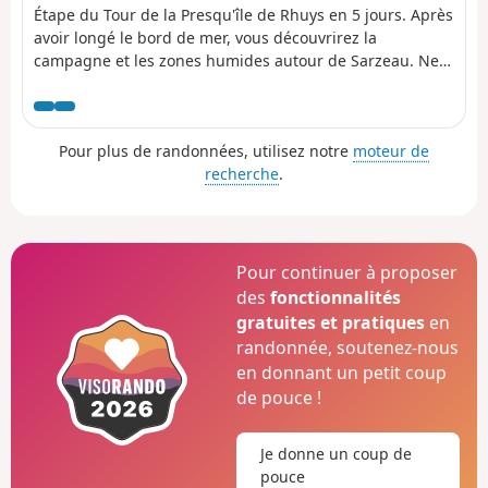
Étape du Tour de la Presqu'île de Rhuys en 5 jours. Après
avoir longé le bord de mer, vous découvrirez la
campagne et les zones humides autour de Sarzeau. Ne
manquez pas de vous arrêter au Château de Suscinio,
ancien domaine des ducs de Bretagne, qui est situé
dans un espace naturel riche en biodiversité. Ce château
Pour plus de randonnées, utilisez notre
moteur de
est un site incontournable du Morbihan.
recherche
.
Pour continuer à proposer
des
fonctionnalités
gratuites et pratiques
en
randonnée, soutenez-nous
en donnant un petit coup
de pouce !
Je donne un coup de
pouce