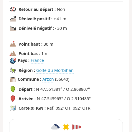
Retour au départ :
Non
Dénivelé positif :
+ 41 m
Dénivelé négatif :
- 30 m
Point haut :
30 m
Point bas :
1 m
Pays :
France
Région :
Golfe du Morbihan
Commune :
Arzon
(56640)
Départ :
N 47.551381° / O 2.868807°
Arrivée :
N 47.543965° / O 2.910485°
Carte(s) IGN :
Ref. 0921OT, 0921OTR