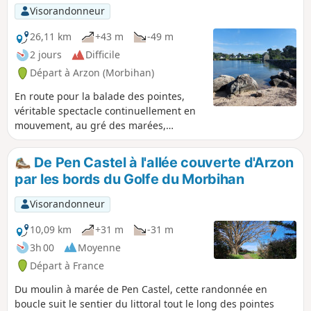
Visorandonneur
26,11 km
+43 m
-49 m
2 jours
Difficile
Départ à Arzon (Morbihan)
En route pour la balade des pointes,
véritable spectacle continuellement en
mouvement, au gré des marées,
bateaux de croisières et plaisanciers,
oiseaux. Cette randonnée pédestre sur
De Pen Castel à l'allée couverte d'Arzon
la presqu'Île de Rhuys offre en deux
par les bords du Golfe du Morbihan
étapes, un magnifique panorama sur
les îles du Golfe du Morbihan
Visorandonneur
10,09 km
+31 m
-31 m
3h 00
Moyenne
Départ à France
Du moulin à marée de Pen Castel, cette randonnée en
boucle suit le sentier du littoral tout le long des pointes