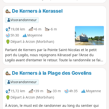
golfe : Île-aux-Moines, Îles Brannec et Gohivan. Baignades
possibles à la belle saison près de la pointe de Béché. Le
De Kerners à Kerassel
littoral est majoritairement vaseux sur le parcours. En hiver,
nombreux oiseaux, dont les hivernants. Attention aux
Visorandonneur
hautes mers de grandes marées, surtout par temps agité,
car certaines parties du sentier peuvent être submergées.
19,08 km
+6 m
-6 m
Vérifier les heures et coefficients de marée avant de vous y
5h 30
Moyenne
engager. De novembre à avril, après les pluies, nombreuses
Départ à Arzon (Morbihan)
parties du sentier sont très boueuses.
Partant de Kerners par la Pointe Saint-Nicolas et le petit
port du Logéo, nous rejoignons Kérassel par l'Anse du
Logéo avant d'entamer le retour. Toute la randonnée se fait
sur le chemin du littoral. Attention certains passages se
font sur la plage et peuvent être délicats lors des marées
De Kerners à la Plage des Govelins
hautes ou/et grandes marées.
Visorandonneur
15,72 km
+39 m
-33 m
4h 35
Moyenne
Départ à Arzon (Morbihan)
À Arzon, le must est de randonner au long du sentier qui