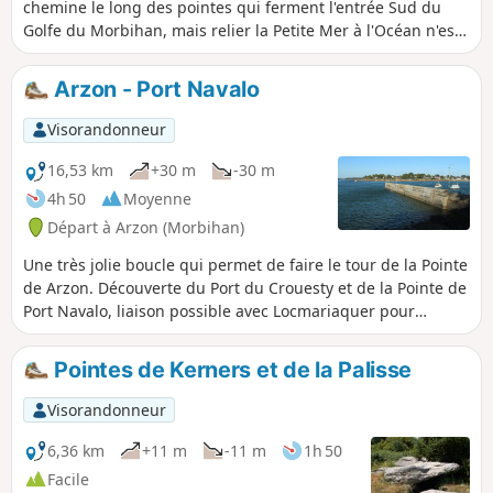
chemine le long des pointes qui ferment l'entrée Sud du
Golfe du Morbihan, mais relier la Petite Mer à l'Océan n'est
pas sans charme et permet de comparer l'intimité du Golfe
au majestueux panorama du Mor Braz et des îles qui le
Arzon - Port Navalo
délimitent à l'horizon.
Visorandonneur
16,53 km
+30 m
-30 m
4h 50
Moyenne
Départ à Arzon (Morbihan)
Une très jolie boucle qui permet de faire le tour de la Pointe
de Arzon. Découverte du Port du Crouesty et de la Pointe de
Port Navalo, liaison possible avec Locmariaquer pour
traverser de l'autre côté du golfe.
Pointes de Kerners et de la Palisse
Visorandonneur
6,36 km
+11 m
-11 m
1h 50
Facile