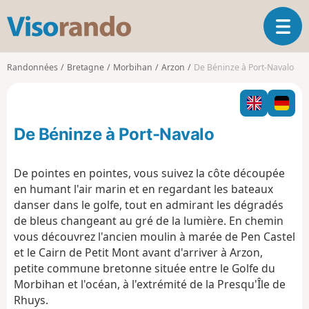
V
O
i
u
s
v
o
Randonnées
Bretagne
Morbihan
Arzon
De Béninze à Port-Navalo
r
r
i
a
r
n
l
d
De Béninze à Port-Navalo
a
o
n
a
De pointes en pointes, vous suivez la côte découpée
v
en humant l'air marin et en regardant les bateaux
i
danser dans le golfe, tout en admirant les dégradés
g
de bleus changeant au gré de la lumière. En chemin
a
t
vous découvrez l'ancien moulin à marée de Pen Castel
i
et le Cairn de Petit Mont avant d'arriver à Arzon,
o
petite commune bretonne située entre le Golfe du
n
Morbihan et l'océan, à l'extrémité de la Presqu'Île de
Rhuys.