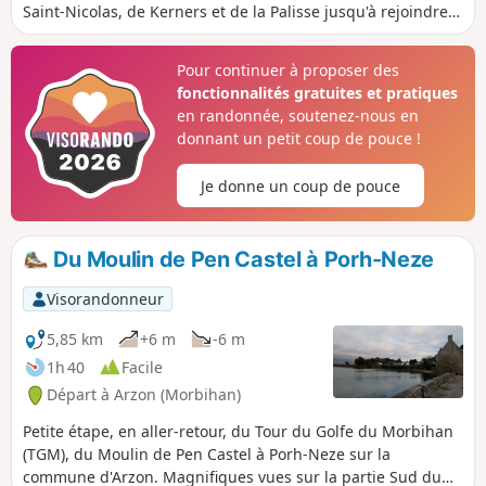
Saint-Nicolas, de Kerners et de la Palisse jusqu'à rejoindre
un autre sentier s'enfonçant dans les terres pour atteindre
l'allée couverte de Grah Niol. Le retour se fait en partie dans
Pour continuer à proposer des
des chemins coupant les deux dernières pointes pour
fonctionnalités gratuites et pratiques
rejoindre celle de Saint-Nicolas et son superbe sentier
en randonnée, soutenez-nous en
littoral aux arbres spectaculaires qui n'attendent qu'une
donnant un petit coup de pouce !
chose, celle d'être admiré une fois encore avant de
rejoindre le moulin de Pen Castel.
Je donne un coup de pouce
Du Moulin de Pen Castel à Porh-Neze
Visorandonneur
5,85 km
+6 m
-6 m
1h 40
Facile
Départ à Arzon (Morbihan)
Petite étape, en aller-retour, du Tour du Golfe du Morbihan
(TGM), du Moulin de Pen Castel à Porh-Neze sur la
commune d'Arzon. Magnifiques vues sur la partie Sud du