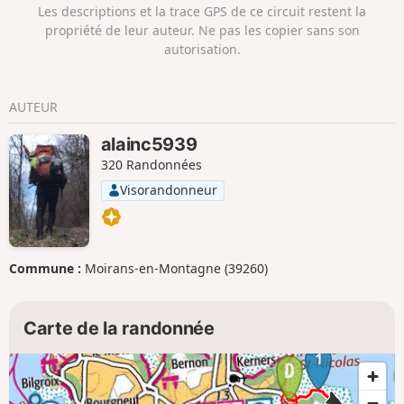
Les descriptions et la trace GPS de ce circuit restent la
propriété de leur auteur. Ne pas les copier sans son
autorisation.
AUTEUR
alainc5939
320 Randonnées
Visorandonneur
Commune :
Moirans-en-Montagne (39260)
Carte de la randonnée
1