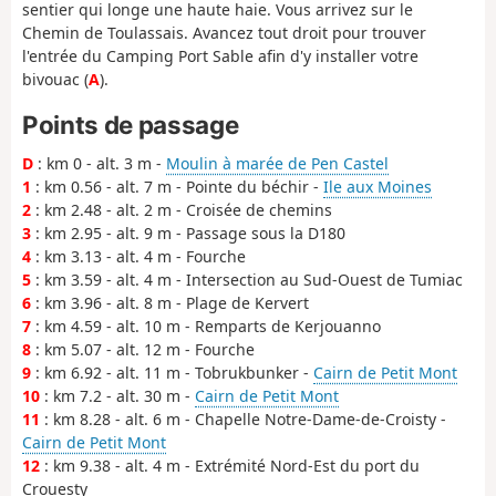
sentier qui longe une haute haie. Vous arrivez sur le
Chemin de Toulassais. Avancez tout droit pour trouver
l'entrée du Camping Port Sable afin d'y installer votre
bivouac (
A
).
Points de passage
D
: km 0 - alt. 3 m -
Moulin à marée de Pen Castel
1
: km 0.56 - alt. 7 m - Pointe du béchir -
Ile aux Moines
2
: km 2.48 - alt. 2 m - Croisée de chemins
3
: km 2.95 - alt. 9 m - Passage sous la D180
4
: km 3.13 - alt. 4 m - Fourche
5
: km 3.59 - alt. 4 m - Intersection au Sud-Ouest de Tumiac
6
: km 3.96 - alt. 8 m - Plage de Kervert
7
: km 4.59 - alt. 10 m - Remparts de Kerjouanno
8
: km 5.07 - alt. 12 m - Fourche
9
: km 6.92 - alt. 11 m - Tobrukbunker -
Cairn de Petit Mont
10
: km 7.2 - alt. 30 m -
Cairn de Petit Mont
11
: km 8.28 - alt. 6 m - Chapelle Notre-Dame-de-Croisty -
Cairn de Petit Mont
12
: km 9.38 - alt. 4 m - Extrémité Nord-Est du port du
Crouesty