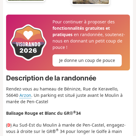
Pour continuer à proposer des
fonctionnalités gratuites et
pratiques
en randonnée, soutenez-
nous en donnant un petit coup de
pouce !
Je donne un coup de pouce
Description de la randonnée
Rendez-vous au hameau de Béninze, Rue de Keravello,
56640
Arzon
. Un parking est situé juste avant le Moulin à
marée de Pen-Castel
®
Balisage Rouge et Blanc du GR®
34
(
D
) Au Sud-Est du Moulin à marée de Pen-Castel, engagez-
®
vous à droite sur le GR®
34 pour longer le Golfe à main