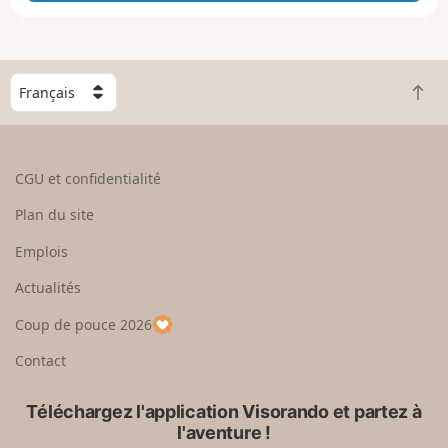
e
e
n
g
C
r
R
h
a
e
o
n
t
i
d
o
s
CGU et confidentialité
u
i
r
s
Plan du site
e
s
n
e
Emplois
h
z
Actualités
a
u
u
n
Coup de pouce 2026
t
p
a
Contact
y
s
Téléchargez l'application Visorando et partez à
l'aventure !