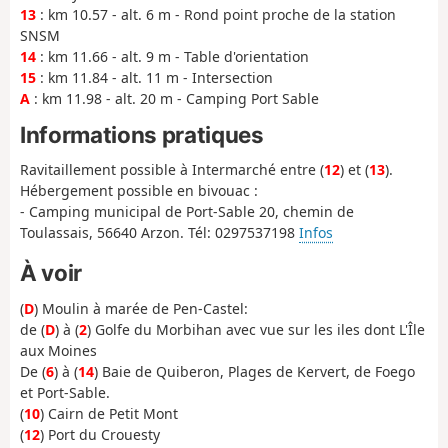
13
: km 10.57 - alt. 6 m - Rond point proche de la station
SNSM
14
: km 11.66 - alt. 9 m - Table d'orientation
15
: km 11.84 - alt. 11 m - Intersection
A
: km 11.98 - alt. 20 m - Camping Port Sable
Informations pratiques
Ravitaillement possible à Intermarché entre (
12
) et (
13
).
Hébergement possible en bivouac :
- Camping municipal de Port-Sable 20, chemin de
Toulassais, 56640 Arzon. Tél: 0297537198
Infos
À voir
(
D
) Moulin à marée de Pen-Castel:
de (
D
) à (
2
) Golfe du Morbihan avec vue sur les iles dont L'Île
aux Moines
De (
6
) à (
14
) Baie de Quiberon, Plages de Kervert, de Foego
et Port-Sable.
(
10
) Cairn de Petit Mont
(
12
) Port du Crouesty