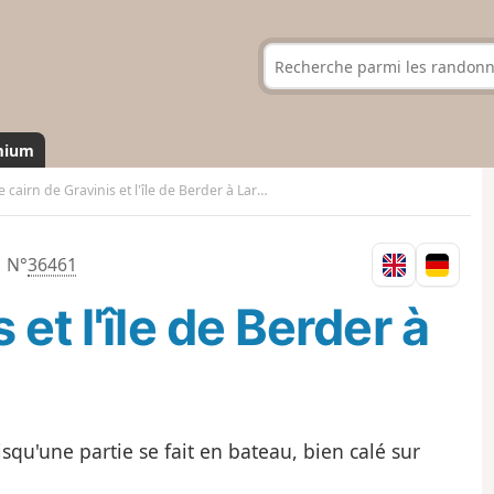
mium
e cairn de Gravinis et l'île de Berder à Larmor-Baden
N°
36461
 et l'île de Berder à
qu'une partie se fait en bateau, bien calé sur