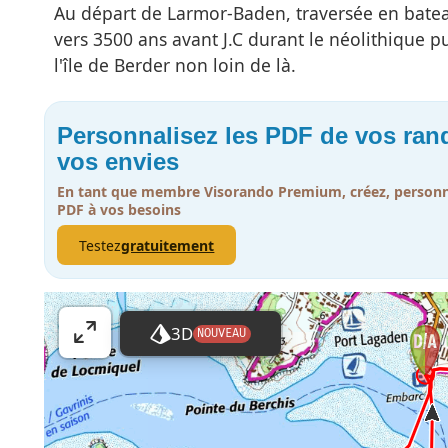
Au départ de Larmor-Baden, traversée en bateau 
vers 3500 ans avant J.C durant le néolithique pu
l'île de Berder non loin de là.
Personnalisez les PDF de vos ra
vos envies
En tant que membre Visorando Premium, créez, personna
PDF à vos besoins
Testez
gratuitement
3D
NOUVEAU
A
ff
i
c
h