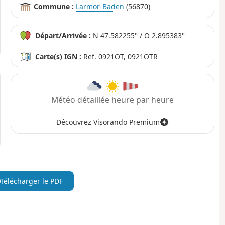
Commune :
Larmor-Baden
(56870)
Départ/Arrivée :
N 47.582255° / O 2.895383°
Carte(s) IGN :
Ref. 0921OT, 0921OTR
Météo détaillée heure par heure
Découvrez Visorando Premium
Télécharger le PDF