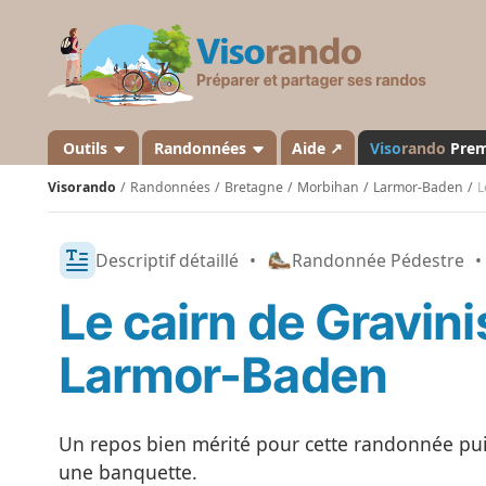
V
i
s
o
r
a
Outils
Randonnées
Aide ↗
Viso
rando
Pre
n
Visorando
Randonnées
Bretagne
Morbihan
Larmor-Baden
L
d
o
Descriptif détaillé
•
Randonnée Pédestre
•
Le cairn de Gravinis
Larmor-Baden
Un repos bien mérité pour cette randonnée puis
une banquette.