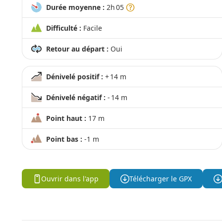
Durée moyenne :
2h 05
Difficulté :
Facile
Retour au départ :
Oui
Dénivelé positif :
+ 14 m
Dénivelé négatif :
- 14 m
Point haut :
17 m
Point bas :
-1 m
Ouvrir dans l'app
Télécharger le GPX