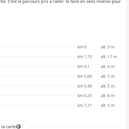
e. C'est le parcours pris à l'aller: le faire en sens inverse pour
km 0
alt. 3 m
km 1.73
alt. 17 m
km 4.1
alt. 0 m
km 5.09
alt. 5 m
km 5.48
alt. 5 m
km 6.25
alt. 6 m
km 7.27
alt. 3 m
 la carte