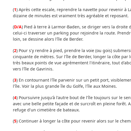
(
1
) Après cette escale, reprendre la navette pour revenir à L
dizaine de minutes est vraiment très agréable et reposant.
(
D/A
) Pied à terre à Larmor-Baden, se diriger vers la droit
celui-ci traverser un parking pour rejoindre la route. Prendre
loin, se dessine alors l'île de Berder.
(
2
) Pour s'y rendre à pied, prendre la voie (ou gois) submers
cinquante de mètres. Sur l'île de Berder, longer la côte par l
très beaux points de vue agrémentent l'itinéraire, tout d'abo
vers l'île de Gavrinis.
(
3
) En contournant l'île parvenir sur un petit port, visiblem
l'île. Voir la plus grande île du Golfe, l'île aux Moines.
(
4
) Poursuivre jusqu'à l'autre bout de l'île toujours sur le s
avec une belle petite façade et de surcroît en pleine forêt.
refuge d'un cimetière de bateaux.
(
5
) Continuer à longer la côte pour revenir alors sur le che