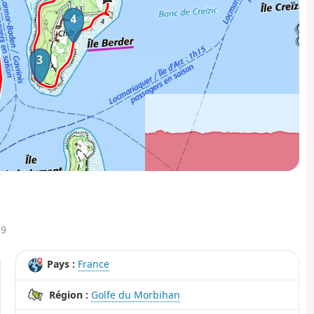
4
3
1km
5km
7km
19
Pays :
France
Région :
Golfe du Morbihan