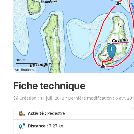
e
r
l
a
c
a
1
r
t
300 m
e
Attributions
e
n
Fiche technique
g
r
Création :
11 juil. 2013
• Dernière modification :
6 avr. 20
a
n
Activité :
Pédestre
d
Distance :
7,27 km