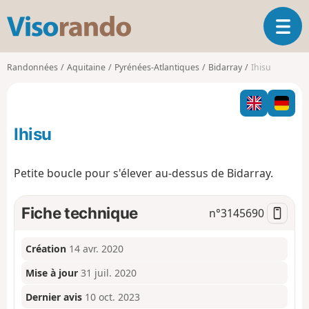
V
O
i
u
s
v
o
Randonnées
Aquitaine
Pyrénées-Atlantiques
Bidarray
Ihisu
r
r
i
a
r
n
l
d
Ihisu
a
o
n
a
Petite boucle pour s'élever au-dessus de Bidarray.
v
i
g
Fiche technique
n°
3145690
a
t
Création
14 avr. 2020
i
o
Mise à jour
31 juil. 2020
n
Dernier avis
10 oct. 2023