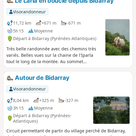
Le Larla en boucle depuis Bidarray
Visorandonneur
11,72 km
+671 m
-671 m
5h 15
Moyenne
Départ à Bidarray (Pyrénées-Atlantiques)
Très belle randonnée avec des chemins très
variés. Belles vues sur la chaine de l'Iparla
tout le long de la montée. Au sommet
magnifique vue comme souvent au Pays
Basque sur 360°. Les plages basques et
Autour de Bidarray
landaises et les Montagnes du Béarn et même
par temps clair les Hautes Pyrénées. La
Visorandonneur
montée jusqu'au sommet est exigeante et
nécessitera par endroits de bien suivre le
8,04 km
+325 m
-327 m
descriptif et la trace GPS. Aucun balisage
3h 15
Moyenne
indiquant cette randonnée jusqu'au (10), col
Départ à Bidarray (Pyrénées-
sans nom.
Atlantiques)
Circuit permettant de partir du village perché de Bidarray,