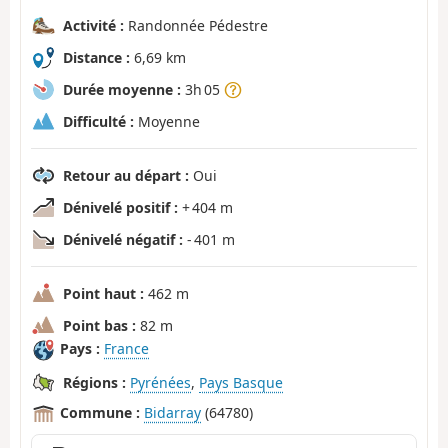
Activité :
Randonnée Pédestre
Distance :
6,69 km
Durée moyenne :
3h 05
Difficulté :
Moyenne
Retour au départ :
Oui
Dénivelé positif :
+ 404 m
Dénivelé négatif :
- 401 m
Point haut :
462 m
Point bas :
82 m
Pays :
France
Régions :
Pyrénées
,
Pays Basque
Commune :
Bidarray
(64780)