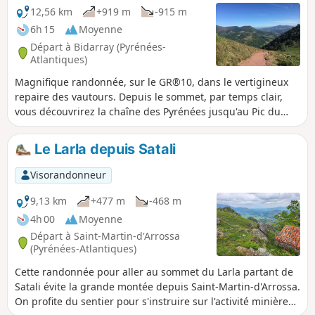
12,56 km
+919 m
-915 m
6h 15
Moyenne
Départ à Bidarray (Pyrénées-
Atlantiques)
Magnifique randonnée, sur le GR®10, dans le vertigineux
repaire des vautours. Depuis le sommet, par temps clair,
vous découvrirez la chaîne des Pyrénées jusqu'au Pic du
Midi de Bigorre... et de l'autre côté, l'océan jusqu'aux côtes
landaises. Attention : le début du GR® 10 derrière la
Le Larla depuis Satali
bergerie n'est plus accessible. Interdiction du propriétaire
de passer dans son exploitation agricole. Une autre voie a
Visorandonneur
été mise en place qui rallonge de 2 km et qui grimpe autant
que la randonnée.
9,13 km
+477 m
-468 m
4h 00
Moyenne
Départ à Saint-Martin-d'Arrossa
(Pyrénées-Atlantiques)
Cette randonnée pour aller au sommet du Larla partant de
Satali évite la grande montée depuis Saint-Martin-d'Arrossa.
On profite du sentier pour s'instruire sur l'activité minière