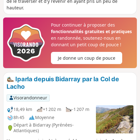
de le traverser et d'y revenir en ayant pris un peu de
hauteur.
Pour continuer à proposer des
fonctionnalités gratuites et pratiques
en randonnée, soutenez-nous en
donnant un petit coup de pouce !
Je donne un coup de pouce
Iparla depuis Bidarray par la Col de
Lacho
Visorandonneur
18,49 km
+1 202 m
-1 207 m
8h 45
Moyenne
Départ à Bidarray (Pyrénées-
Atlantiques)