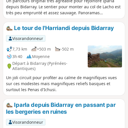
Un parcours original très agréable pour rejoindre Iparla
depuis Bidarray. Le sentier pour monter au col de Lacho est
très peu emprunté et assez sauvage. Panoramas
splendides. Un régal !
Le tour de l'Harriandi depuis Bidarray
Visorandonneur
7,73 km
+503 m
-502 m
3h 40
Moyenne
Départ à Bidarray (Pyrénées-
Atlantiques)
Un joli circuit pour profiter au calme de magnifiques vues
sur ces modestes mais magnifiques reliefs basques et
surtout les Penas d'Ichusi.
Iparla depuis Bidarray en passant par
les bergeries en ruines
Visorandonneur