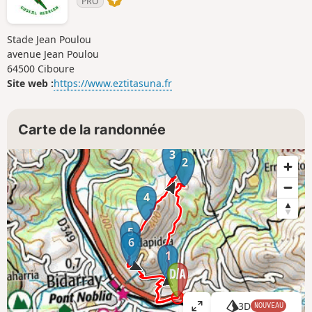
PRO
Stade Jean Poulou
avenue Jean Poulou
64500 Ciboure
Site web :
https://www.eztitasuna.fr
Carte de la randonnée
3
2
4
5
6
1
3D
NOUVEAU