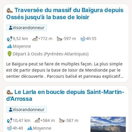
qu'il y avait en ces lieux et on bénéficie d'une superbe vue
sur les sommets environnants.
Traversée du massif du Baïgura depuis
Ossés jusqu'à la base de loisir
Visorandonneur
9,52 km
+772 m
-597 m
4h 55
Moyenne
Départ à Ossès (Pyrénées-Atlantiques)
Le Baïgura peut se faire de multiples façon. La plus simple
est de partir depuis la base de loisir de Mendionde par le
sentier découverte . Parcours balisé et panneau explicatif
au départ. Je propose de faire la traversée entièrement du
massif du Sud au Nord en partant d'Ossès. Pour cela, il
Le Larla en boucle depuis Saint-Martin-
faudra deux voitures. À mon goût des chemins beaucoup
d'Arrossa
plus variés très peu pratiqués , nombreux en balcon avec
de magnifiques vues sur les montagnes et villages du Pays
Visorandonneur
Basque.
10,47 km
+584 m
-587 m
4h 40
Moyenne