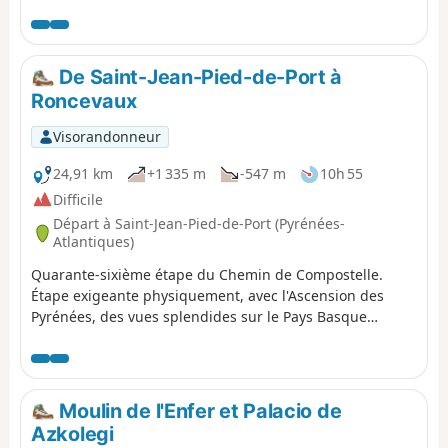
De Saint-Jean-Pied-de-Port à
Roncevaux
Visorandonneur
24,91 km
+1 335 m
-547 m
10h 55
Difficile
Départ à Saint-Jean-Pied-de-Port (Pyrénées-
Atlantiques)
Quarante-sixième étape du Chemin de Compostelle.
Étape exigeante physiquement, avec l'Ascension des
Pyrénées, des vues splendides sur le Pays Basque
alentours si le temps le permet, troupeaux en libertés,
sensations aériennes, et excitation de passer en
Espagne. Après une bonne et longue descente, vous
arrivez au Monastère de Roncevaux. Vu l'altitude du
Moulin de l'Enfer et Palacio de
point d'arrivée et la fraicheur, j'ai préféré le dortoir du
Azkolegi
monastère au bivouac. Au départ de Saint-Jean-Pied-de-