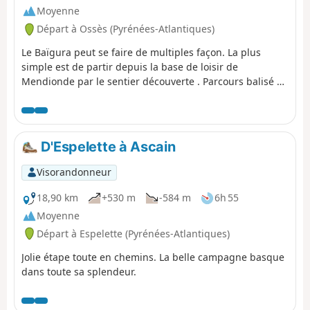
Moyenne
Départ à Ossès (Pyrénées-Atlantiques)
Le Baïgura peut se faire de multiples façon. La plus
simple est de partir depuis la base de loisir de
Mendionde par le sentier découverte . Parcours balisé et
panneau explicatif au départ. Je propose de faire la
traversée entièrement du massif du Sud au Nord en
partant d'Ossès. Pour cela, il faudra deux voitures. À
mon goût des chemins beaucoup plus variés très peu
D'Espelette à Ascain
pratiqués , nombreux en balcon avec de magnifiques
vues sur les montagnes et villages du Pays Basque.
Visorandonneur
18,90 km
+530 m
-584 m
6h 55
Moyenne
Départ à Espelette (Pyrénées-Atlantiques)
Jolie étape toute en chemins. La belle campagne basque
dans toute sa splendeur.