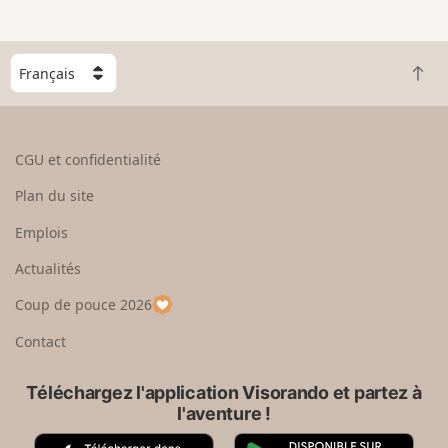
C
R
h
e
o
t
i
o
s
CGU et confidentialité
u
i
r
s
Plan du site
e
s
n
e
Emplois
h
z
Actualités
a
u
u
n
Coup de pouce 2026
t
p
a
Contact
y
s
Téléchargez l'application Visorando et partez à
l'aventure !
A
G