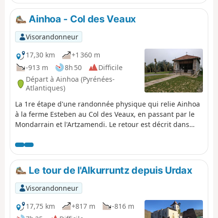
Ainhoa - Col des Veaux
Visorandonneur
17,30 km
+1 360 m
-913 m
8h 50
Difficile
Départ à Ainhoa (Pyrénées-
Atlantiques)
La 1re étape d'une randonnée physique qui relie Ainhoa
à la ferme Esteben au Col des Veaux, en passant par le
Mondarrain et l'Artzamendi. Le retour est décrit dans
une seconde étape. Outre les nombreux points de vue à
360° offerts par les différents sommets gravis durant
cette randonnée, vous pourrez également rencontrer de
nombreux rapaces, chevaux, brebis, et vaches, qui se
Le tour de l'Alkurruntz depuis Urdax
promènent en liberté.
Visorandonneur
17,75 km
+817 m
-816 m