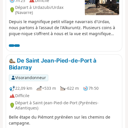
7h 25
Difficile
Départ à Urdazubi/Urdax
(Navarre)
Depuis le magnifique petit village navarrais d'Urdax,
nous partons à l'assaut de l'Alkuruntz. Plusieurs coins à
pique-nique s'offrent à nous et la vue est magnifique
tant du côté français qu'espagnol.
De Saint Jean-Pied-de-Port à
Bidarray
Visorandonneur
22,09 km
+533 m
-622 m
7h 50
Difficile
Départ à Saint-Jean-Pied-de-Port (Pyrénées-
Atlantiques)
Belle étape du Piémont pyrénéen sur les chemins de
campagne.