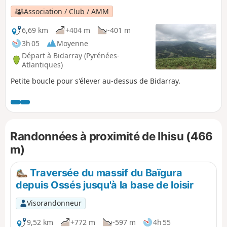
Association / Club / AMM
6,69 km
+404 m
-401 m
3h 05
Moyenne
Départ à Bidarray (Pyrénées-
Atlantiques)
Petite boucle pour s'élever au-dessus de Bidarray.
Randonnées à proximité de Ihisu (466
m)
Traversée du massif du Baïgura
depuis Ossés jusqu'à la base de loisir
Visorandonneur
9,52 km
+772 m
-597 m
4h 55