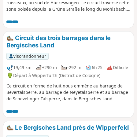
ruisseaux, au sud de Hückeswagen. Le circuit traverse cette
zone boisée depuis la Grüne Straße le long du Mohlsbach,
jusqu'au Purder Bach, en passant par Oberburghof,
Niederburghof, Purg et, de l'autre côté du Purder Bach,
retour à Großkatern, le long du Mühlenbach, via Röttgen
pour revenir au point de départ.
Circuit des trois barrages dans le
Bergisches Land
Visorandonneur
19,49 km
+290 m
-292 m
6h 25
Difficile
Départ à Wipperfürth (District de Cologne)
Ce circuit en forme de huit nous emmène au barrage de
Bevertalsperre, au barrage de Neyetalsperre et au barrage
de Schevelinger Talsperre, dans le Bergisches Land
légèrement vallonné. Le Bergisches Land se caractérise par
ses constructions clairsemées avec des maisons à
colombages recouvertes de schiste. Les trois barrages et
l'étang du moulin Wasserfuhr sont reliés entre eux par un
Le Bergisches Land près de Wipperfeld
système de galeries et forment ensemble le « Bever-Block ».