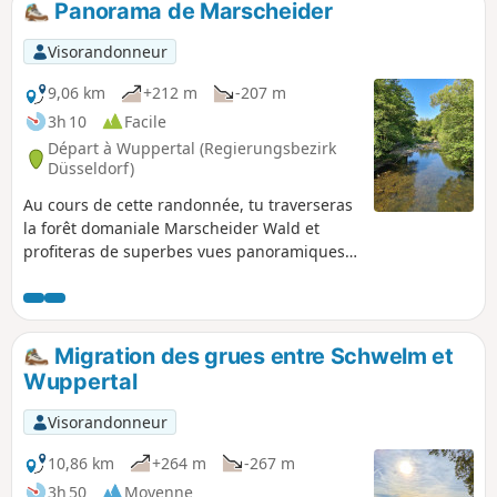
Panorama de Marscheider
Visorandonneur
9,06 km
+212 m
-207 m
3h 10
Facile
Départ à Wuppertal (Regierungsbezirk
Düsseldorf)
Au cours de cette randonnée, tu traverseras
la forêt domaniale Marscheider Wald et
profiteras de superbes vues panoramiques
sur le paysage.
Migration des grues entre Schwelm et
Wuppertal
Visorandonneur
10,86 km
+264 m
-267 m
3h 50
Moyenne