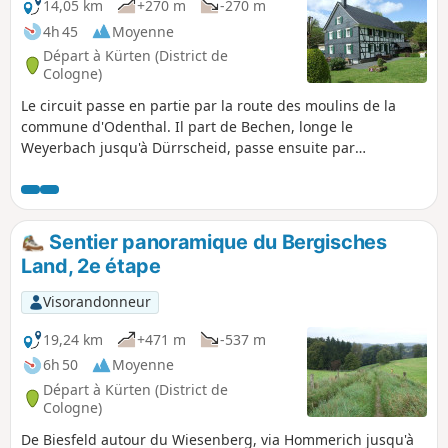
14,05 km
+270 m
-270 m
4h 45
Moyenne
Départ à Kürten (District de
Cologne)
Le circuit passe en partie par la route des moulins de la
commune d'Odenthal. Il part de Bechen, longe le
Weyerbach jusqu'à Dürrscheid, passe ensuite par
Trienenhaus et le moulin de Liesenberger, puis revient à
Bechen via Kochsfeld.
Sentier panoramique du Bergisches
Land, 2e étape
Visorandonneur
19,24 km
+471 m
-537 m
6h 50
Moyenne
Départ à Kürten (District de
Cologne)
De Biesfeld autour du Wiesenberg, via Hommerich jusqu'à