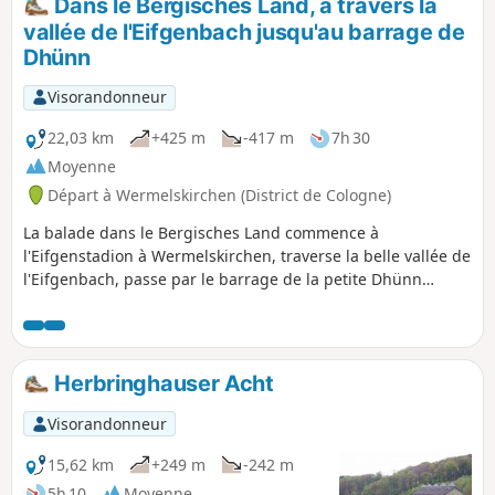
Dans le Bergisches Land, à travers la
barrage de Panzertalsperre. De là, passez par Kleebach
vallée de l'Eifgenbach jusqu'au barrage de
pour revenir au point de départ.
Dhünn
Visorandonneur
22,03 km
+425 m
-417 m
7h 30
Moyenne
Départ à Wermelskirchen (District de Cologne)
La balade dans le Bergisches Land commence à
l'Eifgenstadion à Wermelskirchen, traverse la belle vallée de
l'Eifgenbach, passe par le barrage de la petite Dhünn
jusqu'au barrage de la Große Dhünn, puis revient par
Großrostringhausen, Oberpilghausen, passe par Dhünn et
revient au point de départ.
Herbringhauser Acht
Visorandonneur
15,62 km
+249 m
-242 m
5h 10
Moyenne