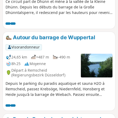
Ce circuit part de Dhünn et mène à la vallée de la Kleine
Dhünn. Depuis les débuts du barrage de la Große
Dhünntalsperre, il redescend par les hauteurs pour revenir
à Dhünn.
Autour du barrage de Wuppertal
Visorandonneur
24,65 km
+487 m
-490 m
8h 25
Moyenne
Départ à Remscheid
(Regierungsbezirk Düsseldorf)
Depuis le parking du paradis aquatique et sauna H2O à
Remscheid, passez Krebsöge, Niedernfeld, Honsberg et
Heide jusqu'à la barrage de Wiebach. Passez ensuite
Mastberg en direction de Hückeswagen et, avant cela,
empruntez le Wupperweg pour traverser le barrage de
Wuppertal. Traversez Engelshagen et Forsten en direction
de Hangberger Mühle, puis Dörpholz avant d'arriver au