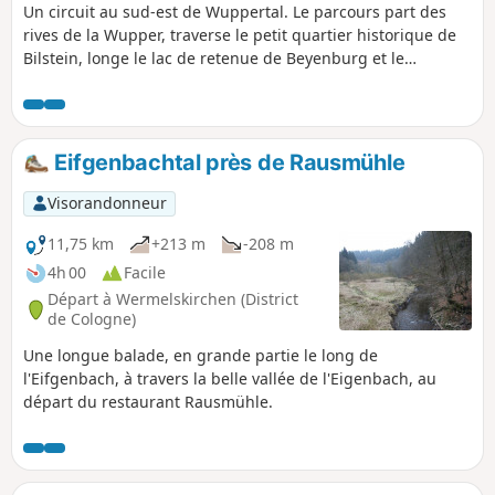
Un circuit au sud-est de Wuppertal. Le parcours part des
rives de la Wupper, traverse le petit quartier historique de
Bilstein, longe le lac de retenue de Beyenburg et le
ruisseau Spreeler Bach, en direction de Griesensiepen,
passe par Hillringhausen, presque jusqu’à Königsfeld, puis
longe Winterberg près d’Ennepetal avant de revenir au
point de départ. Attention ! La fin du parcours a entre-
Eifgenbachtal près de Rausmühle
temps changé. Voir les commentaires.
Visorandonneur
11,75 km
+213 m
-208 m
4h 00
Facile
Départ à Wermelskirchen (District
de Cologne)
Une longue balade, en grande partie le long de
l'Eifgenbach, à travers la belle vallée de l'Eigenbach, au
départ du restaurant Rausmühle.