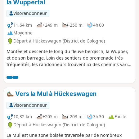
la Wuppertal
p
Visorandonneur
11,64 km
+249 m
-250 m
4h 00
Moyenne
Départ à Hückeswagen (District de Cologne)
Montée et descente le long du fleuve bergisch, la Wupper,
et de son barrage. Loin des sentiers de promenade très
fréquentés, les randonneurs trouvent ici des chemins variés
et idylliques. Il y a des chemins confortables le long de la
rive et dans la forêt, ainsi que des sentiers étroits et parfois
escarpés. Les montées et les descentes demandent un peu
de condition physique. Avant ou après la randonnée, ne
Vers la Mul à Hückeswagen
manquez pas de faire un tour dans le centre historique de
Hückeswagen avec ses maisons en ardoise et à colombages
Visorandonneur
typiques de la région bergische Land et son imposant
château comtal.
10,32 km
+205 m
-203 m
3h 30
Facile
Départ à Hückeswagen (District de Cologne)
La Mul est une zone boisée traversée par de nombreux