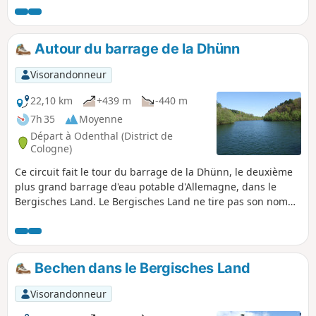
Müllersommer jusqu'à Linde.
Autour du barrage de la Dhünn
Visorandonneur
22,10 km
+439 m
-440 m
7h 35
Moyenne
Départ à Odenthal (District de
Cologne)
Ce circuit fait le tour du barrage de la Dhünn, le deuxième
plus grand barrage d'eau potable d'Allemagne, dans le
Bergisches Land. Le Bergisches Land ne tire pas son nom
de la forme de son paysage, comme on pourrait le penser,
mais de ses anciens souverains, les ducs de Berg.
Bechen dans le Bergisches Land
Visorandonneur