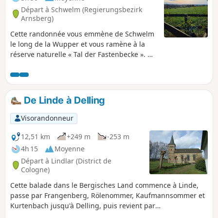
Départ à Schwelm (Regierungsbezirk
Arnsberg)
Cette randonnée vous emmène de Schwelm
le long de la Wupper et vous ramène à la
réserve naturelle « Tal der Fastenbecke ». On
y était en novembre et on a pu observer le
vol des grues cendrées au-dessus de nos
têtes.
De Linde à Delling
Visorandonneur
12,51 km
+249 m
-253 m
4h 15
Moyenne
Départ à Lindlar (District de
Cologne)
Cette balade dans le Bergisches Land commence à Linde,
passe par Frangenberg, Rölenommer, Kaufmannsommer et
Kurtenbach jusqu'à Delling, puis revient par
Schultheismühle, Olpermühle, Kohlgrube, Bosbach et