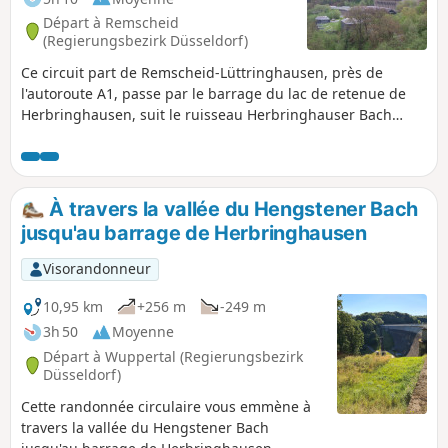
Départ à Remscheid
(Regierungsbezirk Düsseldorf)
Ce circuit part de Remscheid-Lüttringhausen, près de
l'autoroute A1, passe par le barrage du lac de retenue de
Herbringhausen, suit le ruisseau Herbringhauser Bach
jusqu'à la Wupper, puis revient en contournant
Herbringhausen, forme un huit au-dessus du barrage et
revient au point de départ. Le parcours emprunte en partie
le Röntgenweg et le circuit de Wuppertal.
À travers la vallée du Hengstener Bach
jusqu'au barrage de Herbringhausen
Visorandonneur
10,95 km
+256 m
-249 m
3h 50
Moyenne
Départ à Wuppertal (Regierungsbezirk
Düsseldorf)
Cette randonnée circulaire vous emmène à
travers la vallée du Hengstener Bach