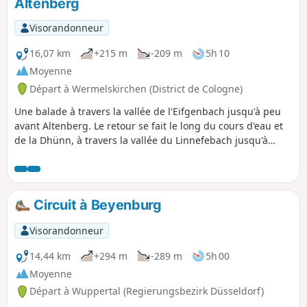
Altenberg
Visorandonneur
16,07 km
+215 m
-209 m
5h 10
Moyenne
Départ à Wermelskirchen (District de Cologne)
Une balade à travers la vallée de l'Eifgenbach jusqu'à peu
avant Altenberg. Le retour se fait le long du cours d'eau et
de la Dhünn, à travers la vallée du Linnefebach jusqu'à
Dabringhausen. La vallée de l'Eifgenbach est l'une des plus
belles vallées du Bergisches Land.
Circuit à Beyenburg
Visorandonneur
14,44 km
+294 m
-289 m
5h 00
Moyenne
Départ à Wuppertal (Regierungsbezirk Düsseldorf)