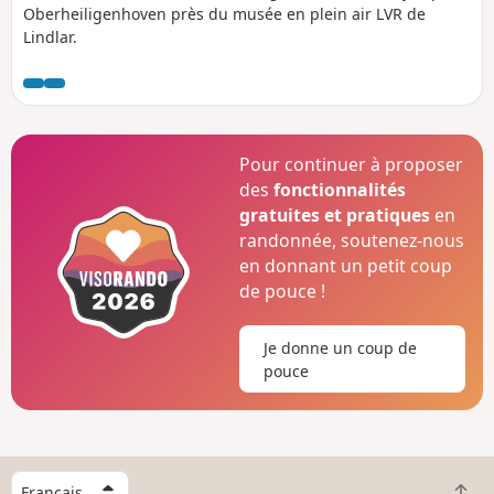
Oberheiligenhoven près du musée en plein air LVR de
Lindlar.
Pour continuer à proposer
des
fonctionnalités
gratuites et pratiques
en
randonnée, soutenez-nous
en donnant un petit coup
de pouce !
Je donne un coup de
pouce
C