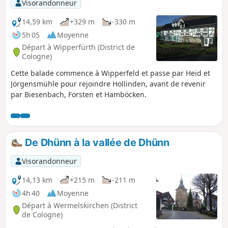
Celui-ci sert à contrôler et à acheminer l'excédent d'eau vers
Visorandonneur
la Wupper en fonction des besoins.
14,59 km
+329 m
-330 m
5h 05
Moyenne
Départ à Wipperfürth (District de
Cologne)
Cette balade commence à Wipperfeld et passe par Heid et
Jörgensmühle pour rejoindre Hollinden, avant de revenir
par Biesenbach, Forsten et Hamböcken.
De Dhünn à la vallée de Dhünn
Visorandonneur
14,13 km
+215 m
-211 m
4h 40
Moyenne
Départ à Wermelskirchen (District
de Cologne)