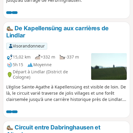
jusqu'au barrage de Herbringhausen.
De Kapellensüng aux carrières de
Lindlar
Visorandonneur
15,02 km
+332 m
-337 m
5h 15
Moyenne
Départ à Lindlar (District de
Cologne)
L'église Sainte-Agathe à Kapellensüng est visible de loin. De
là, le circuit varié traverse de jolis villages et une forêt
clairsemée jusqu'à une carrière historique près de Lindlar.
Sur le chemin du retour, dans les prairies avant Hartegasse,
un « effet spécial » nous attend : la tour Sainte-Agathe
semble s'élever au-dessus de la prairie.
Circuit entre Dabringhausen et