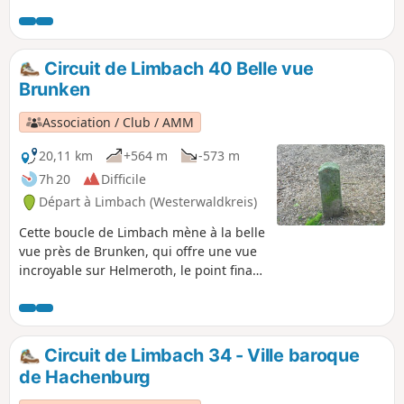
naturels et offre de superbes vues sur le beau paysage.
Circuit de Limbach 40 Belle vue
Brunken
Association / Club / AMM
20,11 km
+564 m
-573 m
7h 20
Difficile
Départ à Limbach (Westerwaldkreis)
Cette boucle de Limbach mène à la belle
vue près de Brunken, qui offre une vue
incroyable sur Helmeroth, le point final
de la Kroppacher Schweiz, ainsi que sur
le dernier tronçon de la Große Nister,
avant que celle-ci ne se jette dans la
Sieg à Wissen.
Circuit de Limbach 34 - Ville baroque
de Hachenburg