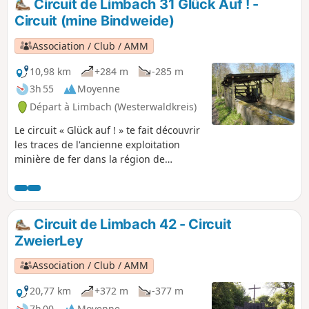
Circuit de Limbach 31 Glück Auf ! -
installations Kneipp de Limbach.
Circuit (mine Bindweide)
Association / Club / AMM
10,98 km
+284 m
-285 m
3h 55
Moyenne
Départ à Limbach (Westerwaldkreis)
Le circuit « Glück auf ! » te fait découvrir
les traces de l'ancienne exploitation
minière de fer dans la région de
Gebardshain. La première étape est la
tour Barbaraturm, un ancien
chevalement. La tour Barbaraturm fait
partie de la mine touristique Grube
Circuit de Limbach 42 - Circuit
Bindweide. Alors que tout le chemin de
ZweierLey
Limbach à la mine touristique passe par
le Druidensteig, le retour se fait par des
Association / Club / AMM
chemins sans nom, mais tout aussi
sympas à parcourir. On passe
20,77 km
+372 m
-377 m
notamment par une chaîne de collines
7h 00
Moyenne