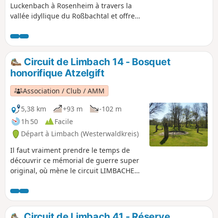
Luckenbach à Rosenheim à travers la
vallée idyllique du Roßbachtal et offre
une superbe vue sur Rosenheim, avant
de redescendre vers Limbach à travers
la paisible vallée du Lehmbachtal.
Circuit de Limbach 14 - Bosquet
honorifique Atzelgift
Association / Club / AMM
5,38 km
+93 m
-102 m
1h 50
Facile
Départ à Limbach (Westerwaldkreis)
Il faut vraiment prendre le temps de
découvrir ce mémorial de guerre super
original, où mène le circuit LIMBACHER
RUNDE. Le chemin pour y aller est
plutôt plat et longe la petite rivière
Nister. Peu après le bosquet, une
montée naturelle mène à l'imposante
Circuit de Limbach 41 - Réserve