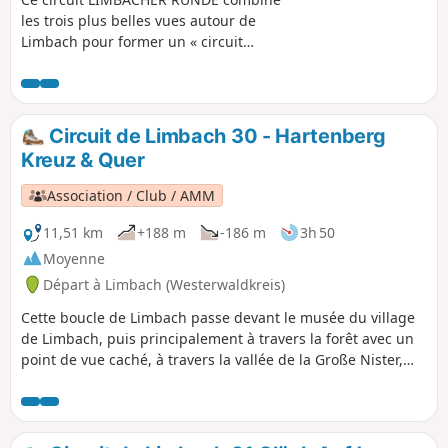
les trois plus belles vues autour de
Limbach pour former un « circuit
panoramique ». On commence par la «
montagne locale » de Limbach, le
Kappanöll, dans la vallée de la Große
Nister, on passe devant l'installation
Circuit de Limbach 30 - Hartenberg
Kneipp de Limbach et on suit le sentier
Kreuz & Quer
naturel Heunigshöhlenpfad jusqu'au
Hartenberg. En sortant de la région du
Association / Club / AMM
Hartenberg, on arrive au dernier point
de vue du circuit, qui est aussi le plus
11,51 km
+188 m
-186 m
3h 50
impressionnant d'un point de vue
Moyenne
géologique, avec la formation rocheuse
Départ à Limbach (Westerwaldkreis)
presque alpine de la Hohe Ley.
Cette boucle de Limbach passe devant le musée du village
de Limbach, puis principalement à travers la forêt avec un
point de vue caché, à travers la vallée de la Große Nister,
puis en direction d'Astert. Sur le dernier tronçon avant
Limbach, le sentier naturel Heunigshöhlenpfad, au bord de
la Kleine Nister, est un vrai régal pour les randonneurs.
Pour finir en beauté, tu peux profiter en été des