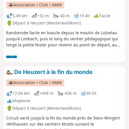
Association / Club / AMM
5,49 km
+32 m
-40 m
1h 40
Facile
Départ à Heuzert (Westerwaldkreis)
Randonnée facile en boucle depuis le moulin de Lützelau
jusqu'à Limbach, puis le long du sentier pédagogique qui
longe la petite Nister pour revenir au point de départ, au
parking de randonnée de Lüzelau.
De Heuzert à la fin du monde
Association / Club / AMM
17,04 km
+438 m
-436 m
6h 05
Moyenne
Départ à Heuzert (Westerwaldkreis)
Circuit varié jusqu'à la fin du monde près de Stein-Wingert
/Ahlhausen sur des sentiers étroits suivant le