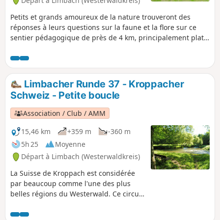
Départ à Limbach (Westerwaldkreis)
Petits et grands amoureux de la nature trouveront des
réponses à leurs questions sur la faune et la flore sur ce
sentier pédagogique de près de 4 km, principalement plat.
En plus des panneaux illustrés, il y a plein de trucs
passionnants et intéressants à découvrir dans la partie
naturaliste du musée du village de Limbach, comme la plus
grosse truite jamais pêchée dans le ruisseau. Avec son
Limbacher Runde 37 - Kroppacher
sentier sauvage et romantique qui passe par des grottes de
Schweiz - Petite boucle
foin, ce circuit est aussi un vrai régal pour les randonneurs,
juste au bord de la Kleine Nister.
Association / Club / AMM
15,46 km
+359 m
-360 m
5h 25
Moyenne
Départ à Limbach (Westerwaldkreis)
La Suisse de Kroppach est considérée
par beaucoup comme l'une des plus
belles régions du Westerwald. Ce circuit
LIMBACHER RUNDE traverse la partie
avant de la zone protégée, avec le «