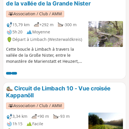
de la vallée de la Grande Nister
découverte de ce magnifique coin de
terre où se rejoignent la Grande et la
Association / Club / AMM
Petite Nister, afin de l'admirer sous
différents angles et de s'imprégner de
15,79 km
+292 m
-300 m
son atmosphère.
5h 20
Moyenne
Départ à Limbach (Westerwaldkreis)
Cette boucle à Limbach à travers la
vallée de la Große Nister, entre le
monastère de Marienstatt et Heuzert,
offre un super mélange de sites
naturels et culturels. Pour avoir assez
de temps pour tout visiter, mieux vaut
prévoir une journée pour cette balade.
Circuit de Limbach 10 - Vue croisée
Kappanöll
Association / Club / AMM
3,34 km
+90 m
-93 m
1h 15
Facile