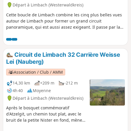
Départ à Limbach (Westerwaldkreis)
Cette boucle de Limbach combine les cinq plus belles vues
autour de Limbach pour former un grand circuit
panoramique, qui est aussi assez exigeant. Il passe par la
montagne locale de Limbach, le Kappanöll, puis monte vers
le Hartenberg et la formation rocheuse presque alpine de la
Hohe Ley, avant de rejoindre la mine d'ardoise médiévale
d'Assberg et le vénérable monastère de Marienstatt.
Circuit de Limbach 32 Carrière Weisse
Lei (Nauberg)
Association / Club / AMM
14,30 km
+209 m
-212 m
4h 40
Moyenne
Départ à Limbach (Westerwaldkreis)
Après le bosquet commémoratif
d'Atzelgit, un chemin tout plat, avec le
bruit de la petite Nister en fond, mène
jusqu'après Luckenbach, au nord du