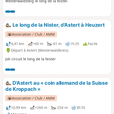
Westerwaldsteig le long de la Nister.
Le long de la Nister, d'Astert à Heuzert
Association / Club / AMM
4,47 km
+60 m
-61 m
1h 25
Facile
Départ à Astert (Westerwaldkreis)
Joli circuit le long de la Nister
D'Astert au « coin allemand de la Suisse
de Kroppach »
Association / Club / AMM
10,99 km
+260 m
-254 m
3h 55