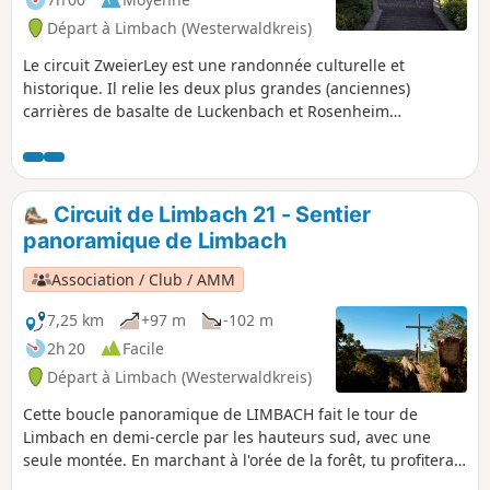
avec une vue incroyable sur la réserve
Départ à Limbach (Westerwaldkreis)
naturelle de Kroppacher Schweiz.
Le circuit ZweierLey est une randonnée culturelle et
historique. Il relie les deux plus grandes (anciennes)
carrières de basalte de Luckenbach et Rosenheim
(Ley/Lay/Lei = carrière), situées à côté du Nauberg. En
faisant cette randonnée, tu découvriras plein de choses sur
l'exploitation du basalte, qui était super importante dans la
région. La Lay de Rosenheim montre aussi de façon
Circuit de Limbach 21 - Sentier
impressionnante comment la nature reprend ses droits
panoramique de Limbach
après la fin de l'exploitation.
Association / Club / AMM
7,25 km
+97 m
-102 m
2h 20
Facile
Départ à Limbach (Westerwaldkreis)
Cette boucle panoramique de LIMBACH fait le tour de
Limbach en demi-cercle par les hauteurs sud, avec une
seule montée. En marchant à l'orée de la forêt, tu profiteras
sans cesse de nouvelles vues sur Limbach, la vallée du