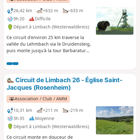
26,42 km
+632 m
-633 m
9h 20
Difficile
Départ à Limbach (Westerwaldkreis)
Ce circuit d'environ 25 km traverse la
vallée du Lehmbach via le Druidensteig,
puis monte jusqu'à la tour Barbaraturm.
Dans une ancienne zone minière, il
descend de la Steineberger Höhe vers
Dickendorf, puis vers le point de vue
Steinerother Kopf. Il continue vers la
Circuit de Limbach 26 - Église Saint-
Dauersberger Alm, descend dans la
Jacques (Rosenheim)
vallée de l'Elbbach, puis remonte vers
Gebhardshain. La dernière étape vers
Association / Club / AMM
Limbach alterne entre des chemins bien
aménagés et des sentiers naturels et
10,31 km
+211 m
-219 m
traverse presque entièrement une
3h 35
Moyenne
magnifique forêt de feuillus.
Départ à Limbach (Westerwaldkreis)
Ce circuit monte en douceur de