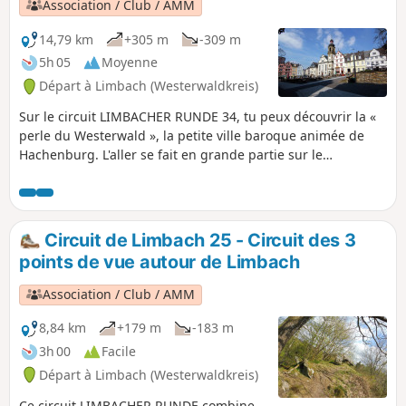
Association / Club / AMM
14,79 km
+305 m
-309 m
5h 05
Moyenne
Départ à Limbach (Westerwaldkreis)
Sur le circuit LIMBACHER RUNDE 34, tu peux découvrir la «
perle du Westerwald », la petite ville baroque animée de
Hachenburg. L'aller se fait en grande partie sur le
Westerwald-Steig, avec comme point fort la montée de la
vallée de la Große Nitser vers Hachenburg à travers la
(petite) gorge du Holzbach. Le retour descend vers le
moulin de Nistermühle, en passant par la Große et la Kleine
Circuit de Limbach 25 - Circuit des 3
Nister. De là, le sentier longe l'étang idyllique du village et
points de vue autour de Limbach
ramène à Limbach.
Association / Club / AMM
8,84 km
+179 m
-183 m
3h 00
Facile
Départ à Limbach (Westerwaldkreis)
Ce circuit LIMBACHER RUNDE combine