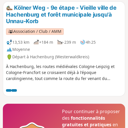
Kölner Weg - 9e étape - Vieille ville de
Hachenburg et forêt municipale jusqu'à
Unnau-Korb
Association / Club / AMM
13,53 km
+184 m
-239 m
4h 25
Moyenne
Départ à Hachenburg (Westerwaldkreis)
À Hachenburg, les routes médiévales Cologne-Leipzig et
Cologne-Francfort se croisaient déjà à l'époque
carolingienne, tout comme la route du fer venant du
Siegerland. L'empereur Frédéric Barberousse conseilla au
comte Henri II de Sayn de construire une fortification avec
un mur d'enceinte pour sécuriser les routes commerciales.
En 1314, l'empereur Louis de Bavière accorda à Hachenburg
le statut de ville. La vieille place du marché de Hachenburg
Pour continuer à proposer
est considérée comme la plus belle place du Westerwald.
des
fonctionnalités
Après une longue balade dans la vieille ville historique et
gratuites et pratiques
en
une visite au musée régional, on se promène dans la forêt