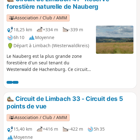
croix de montagne d'Atzelgift, qui offre
forestière naturelle de Nauberg
une vue magnifique sur Atzelgift. Le
chemin du retour vers Limbach est plat
Association / Club / AMM
ou en légère montée.
18,25 km
+334 m
-339 m
6h 10
Moyenne
Départ à Limbach (Westerwaldkreis)
Le Nauberg est la plus grande zone
forestière d'un seul tenant du
Westerwald de Hachenburg. Ce circuit
vous emmène au cœur du Nauberg,
jusqu'à la fin de la réserve forestière
naturelle, juste avant Norken. Mais le
Nauberg est aussi synonyme
Circuit de Limbach 33 - Circuit des 5
d'exploitation du basalte. Ce circuit vous
points de vue
en dira plus à ce sujet et sur le conflit
entre l'exploitation du basalte et la forêt
Association / Club / AMM
naturelle.
15,40 km
+416 m
-422 m
5h 35
Moyenne