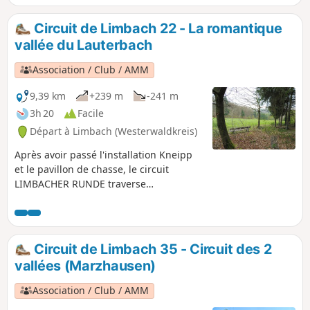
Deutsches Eck » comme point fort de la
visite. Il traverse la romantique vallée
Circuit de Limbach 22 - La romantique
de Lauterbach, passe par les hauteurs
vallée du Lauterbach
au-dessus de Heimborn jusqu'au
Deutsches Eck du Westerwald, où se
Association / Club / AMM
rejoignent la Grande et la Petite Nister.
9,39 km
+239 m
-241 m
3h 20
Facile
Départ à Limbach (Westerwaldkreis)
Après avoir passé l'installation Kneipp
et le pavillon de chasse, le circuit
LIMBACHER RUNDE traverse
principalement une forêt de feuillus
jusqu'à l'extrémité inférieure de la vallée
du Lauterbach. Là commence un sentier
en légère montée qui traverse la
Circuit de Limbach 35 - Circuit des 2
romantique vallée du Lauterbach.
vallées (Marzhausen)
Accompagné par le Lauterbach qui
serpente et gazouille joyeusement dans
Association / Club / AMM
la plaine alluviale, le sentier monte