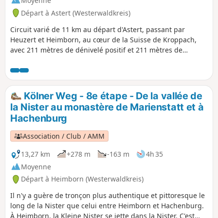
Moyenne
Départ à Astert (Westerwaldkreis)
Circuit varié de 11 km au départ d'Astert, passant par
Heuzert et Heimborn, au cœur de la Suisse de Kroppach,
avec 211 mètres de dénivelé positif et 211 mètres de
dénivelé négatif. La randonnée part d'Astert et longe la
Grande Nister jusqu'au « coin allemand de la Suisse de
Kroppach » (confluence de la Grande et de la Petite Nister)
près de Heimborn, avant de revenir au point de départ à
Kölner Weg - 8e étape - De la vallée de
Astert.
la Nister au monastère de Marienstatt et à
Hachenburg
Association / Club / AMM
13,27 km
+278 m
-163 m
4h 35
Moyenne
Départ à Heimborn (Westerwaldkreis)
Il n'y a guère de tronçon plus authentique et pittoresque le
long de la Nister que celui entre Heimborn et Hachenburg.
À Heimborn, la Kleine Nister se jette dans la Nister. C'est