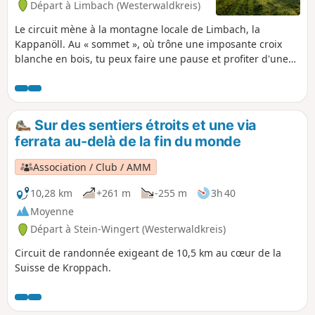
Départ à Limbach (Westerwaldkreis)
Le circuit mène à la montagne locale de Limbach, la
Kappanöll. Au « sommet », où trône une imposante croix
blanche en bois, tu peux faire une pause et profiter d'une
vue panoramique sur Limbach et la vallée de la Kleine
Nister. La dernière étape sur le Druidensteig à travers la
basse vallée du Lehmbach te réserve un dernier moment
fort.
Sur des sentiers étroits et une via
ferrata au-delà de la fin du monde
Association / Club / AMM
10,28 km
+261 m
-255 m
3h 40
Moyenne
Départ à Stein-Wingert (Westerwaldkreis)
Circuit de randonnée exigeant de 10,5 km au cœur de la
Suisse de Kroppach.