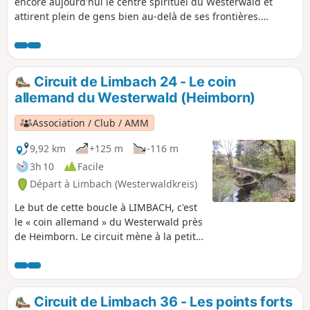
encore aujourd'hui le centre spirituel du Westerwald et
attirent plein de gens bien au-delà de ses frontières.
Depuis Limbach, Marienstatt est accessible après environ 4
kilomètres de marche en forêt sur ce circuit LIMBACHER
RUNDE. Le chemin du retour suit le Limbacher Kirchweg,
qui est le raccourci entre Limbach et le monastère avec à
Circuit de Limbach 24 - Le coin
peine 2 km.
allemand du Westerwald (Heimborn)
Association / Club / AMM
9,92 km
+125 m
-116 m
3h 10
Facile
Départ à Limbach (Westerwaldkreis)
Le but de cette boucle à LIMBACH, c'est
le « coin allemand » du Westerwald près
de Heimborn. Le circuit mène à la petite
et à la grande Nister, passe devant le
terrain de Freischach et le musée du
village qui vaut le détour, jusqu'au «
Deutsches Eck ». Ici, il faut absolument
Circuit de Limbach 36 - Les points forts
prendre le temps de partir à la