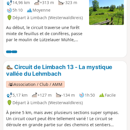
jusqu'à l'extrémité supérieure de la
14,96 km
+313 m
-323 m
vallée. En passant par Kundert et une
5h 10
Moyenne
autre vallée, vous arrivez au point de
Départ à Limbach (Westerwaldkreis)
vue sur la montagne locale de Limbach,
le Kappanöll, avant de retourner à
Au début, le circuit traverse une forêt
Limbach.
mixte de feuillus et de conifères, passe
par le moulin de Lützelauer Mühle,
monte au Hartenberg, puis descend
dans la vallée sauvage de la Große
Nister. Il longe ensuite un ruisseau qui
coule joyeusement jusqu'à Marzhausen.
Circuit de Limbach 13 - La mystique
Avec une vue imprenable sur la Suisse
vallée du Lehmbach
de Kroppach, il se dirige vers
Müschenbach, mais avant d'arriver au
Association / Club / AMM
village, il bifurque vers la vallée de la
Quabach et redescend par un chemin
5,17 km
+127 m
-134 m
1h 50
Facile
naturel dans la vallée de la Große Nister
Départ à Limbach (Westerwaldkreis)
avant de revenir à Limbach.
À peine 5 km, mais avec plusieurs sections super sympas.
Un circuit court peut être tellement varié ! Le circuit se
déroule en grande partie sur des chemins et sentiers