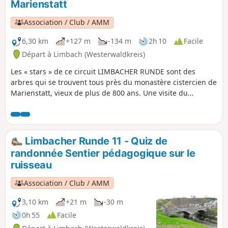
Marienstatt
Ley », on arrive au coin allemand du
Westerwald, puis on revient à Limbach
Association / Club / AMM
en passant par le moulin de Lützelau et
le sentier sauvage et romantique des
6,30 km
+127 m
-134 m
2h 10
Facile
grottes de Heunig.
Départ à Limbach (Westerwaldkreis)
Les « stars » de ce circuit LIMBACHER RUNDE sont des
arbres qui se trouvent tous près du monastère cistercien de
Marienstatt, vieux de plus de 800 ans. Une visite du
monastère est vivement recommandée.
Limbacher Runde 11 - Quiz de
randonnée Sentier pédagogique sur le
ruisseau
Association / Club / AMM
3,10 km
+21 m
-30 m
0h 55
Facile