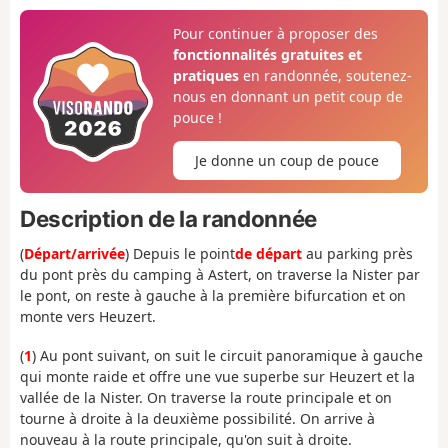
Pour continuer à proposer des
fonctionnalités gratuites et
pratiques
en randonnée, soutenez-
nous en donnant un petit coup de
pouce !
Je donne un coup de pouce
Description de la randonnée
(
Départ/arrivée
) Depuis le point
de départ
au parking près
du pont près du camping à Astert, on traverse la Nister par
le pont, on reste à gauche à la première bifurcation et on
monte vers Heuzert.
(
1
) Au pont suivant, on suit le circuit panoramique à gauche
qui monte raide et offre une vue superbe sur Heuzert et la
vallée de la Nister. On traverse la route principale et on
tourne à droite à la deuxième possibilité. On arrive à
nouveau à la route principale, qu'on suit à droite.