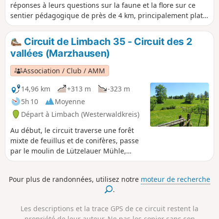
réponses à leurs questions sur la faune et la flore sur ce
sentier pédagogique de près de 4 km, principalement plat.
En plus des panneaux illustrés, il y a plein de trucs
passionnants et intéressants à découvrir dans la partie
Circuit de Limbach 35 - Circuit des 2
naturaliste du musée du village de Limbach, comme la plus
vallées (Marzhausen)
grosse truite jamais pêchée dans le ruisseau. Avec son
sentier sauvage et romantique qui passe par des grottes de
Association / Club / AMM
foin, ce circuit est aussi un vrai régal pour les randonneurs,
juste au bord de la Kleine Nister.
14,96 km
+313 m
-323 m
5h 10
Moyenne
Départ à Limbach (Westerwaldkreis)
Au début, le circuit traverse une forêt
mixte de feuillus et de conifères, passe
par le moulin de Lützelauer Mühle,
monte au Hartenberg, puis descend
dans la vallée sauvage de la Große
Pour plus de randonnées, utilisez notre
moteur de recherche
Nister. Il longe ensuite un ruisseau qui
.
coule joyeusement jusqu'à Marzhausen.
Avec une vue imprenable sur la Suisse
Les descriptions et la trace GPS de ce circuit restent la
de Kroppach, il se dirige vers
propriété de leur auteur. Ne pas les copier sans son