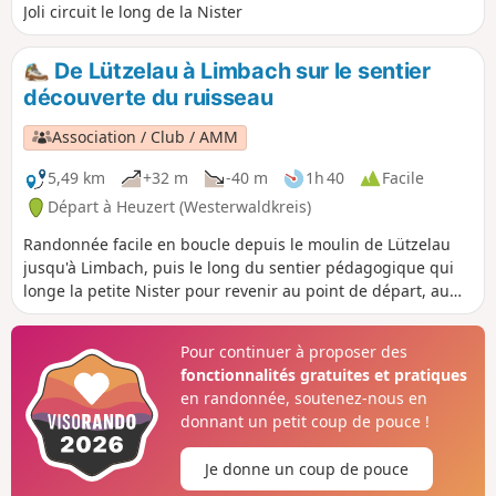
Joli circuit le long de la Nister
De Lützelau à Limbach sur le sentier
découverte du ruisseau
Association / Club / AMM
5,49 km
+32 m
-40 m
1h 40
Facile
Départ à Heuzert (Westerwaldkreis)
Randonnée facile en boucle depuis le moulin de Lützelau
jusqu'à Limbach, puis le long du sentier pédagogique qui
longe la petite Nister pour revenir au point de départ, au
parking de randonnée de Lüzelau.
Pour continuer à proposer des
fonctionnalités gratuites et pratiques
en randonnée, soutenez-nous en
donnant un petit coup de pouce !
Je donne un coup de pouce