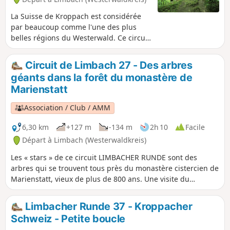
La Suisse de Kroppach est considérée
par beaucoup comme l'une des plus
belles régions du Westerwald. Ce circuit
LIMBACHER RUNDE traverse tout ce
paradis naturel jusqu'à peu avant
Circuit de Limbach 27 - Des arbres
Wissen. Il passe par la vallée du
géants dans la forêt du monastère de
Lauterbach, la Große Nister et le «
Marienstatt
Weltende » (la fin du monde). Après
avoir admiré la vue depuis la « Spitze
Association / Club / AMM
Ley », on arrive au coin allemand du
Westerwald, puis on revient à Limbach
6,30 km
+127 m
-134 m
2h 10
Facile
en passant par le moulin de Lützelau et
Départ à Limbach (Westerwaldkreis)
le sentier sauvage et romantique des
grottes de Heunig.
Les « stars » de ce circuit LIMBACHER RUNDE sont des
arbres qui se trouvent tous près du monastère cistercien de
Marienstatt, vieux de plus de 800 ans. Une visite du
monastère est vivement recommandée.
Limbacher Runde 37 - Kroppacher
Schweiz - Petite boucle