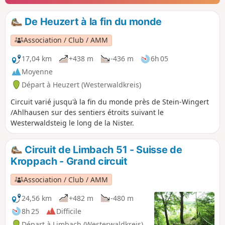
De Heuzert à la fin du monde
Association / Club / AMM
17,04 km
+438 m
-436 m
6h 05
Moyenne
Départ à Heuzert (Westerwaldkreis)
Circuit varié jusqu'à la fin du monde près de Stein-Wingert
/Ahlhausen sur des sentiers étroits suivant le
Westerwaldsteig le long de la Nister.
Circuit de Limbach 51 - Suisse de
Kroppach - Grand circuit
Association / Club / AMM
24,56 km
+482 m
-480 m
8h 25
Difficile
Départ à Limbach (Westerwaldkreis)