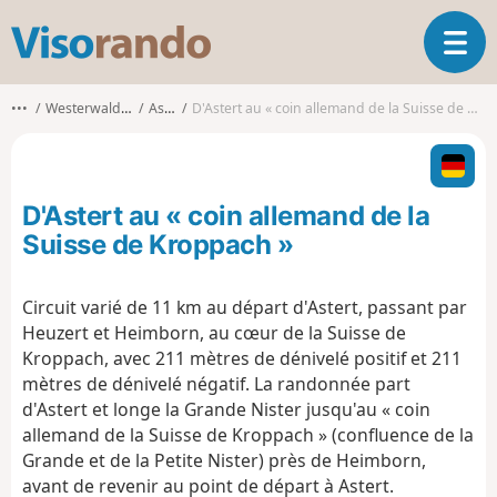
V
O
i
u
s
v
o
•••
Westerwaldkreis
Astert
D'Astert au « coin allemand de la Suisse de Kroppach »
r
r
i
a
r
n
l
d
D'Astert au « coin allemand de la
a
o
n
Suisse de Kroppach »
a
v
Circuit varié de 11 km au départ d'Astert, passant par
i
Heuzert et Heimborn, au cœur de la Suisse de
g
a
Kroppach, avec 211 mètres de dénivelé positif et 211
t
mètres de dénivelé négatif. La randonnée part
i
d'Astert et longe la Grande Nister jusqu'au « coin
o
allemand de la Suisse de Kroppach » (confluence de la
n
Grande et de la Petite Nister) près de Heimborn,
avant de revenir au point de départ à Astert.