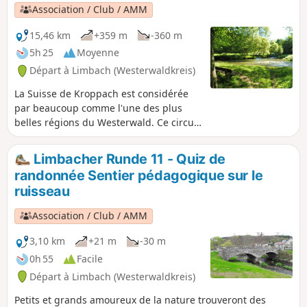
Association / Club / AMM
15,46 km
+359 m
-360 m
5h 25
Moyenne
Départ à Limbach (Westerwaldkreis)
La Suisse de Kroppach est considérée
par beaucoup comme l'une des plus
belles régions du Westerwald. Ce circuit
LIMBACHER RUNDE traverse la partie
avant de la zone protégée, avec le «
Limbacher Runde 11 - Quiz de
Deutsches Eck » comme point fort de la
randonnée Sentier pédagogique sur le
visite. Il traverse la romantique vallée
ruisseau
de Lauterbach, passe par les hauteurs
au-dessus de Heimborn jusqu'au
Association / Club / AMM
Deutsches Eck du Westerwald, où se
rejoignent la Grande et la Petite Nister.
3,10 km
+21 m
-30 m
0h 55
Facile
Départ à Limbach (Westerwaldkreis)
Petits et grands amoureux de la nature trouveront des