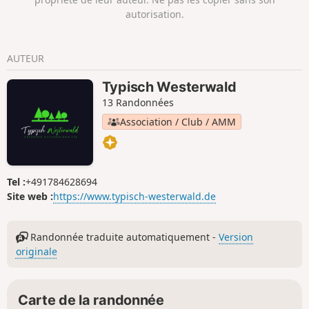
Müschenbach, mais avant d'arriver au
autorisation.
village, il bifurque vers la vallée de la
Quabach et redescend par un chemin
naturel dans la vallée de la Große Nister
AUTEUR
avant de revenir à Limbach.
Typisch Westerwald
13 Randonnées
Association / Club / AMM
Tel :
+491784628694
Site web :
https://www.typisch-westerwald.de
Randonnée traduite automatiquement -
Version
originale
Carte de la randonnée