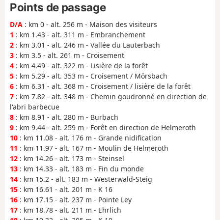
Points de passage
D/A
: km 0 - alt. 256 m - Maison des visiteurs
1
: km 1.43 - alt. 311 m - Embranchement
2
: km 3.01 - alt. 246 m - Vallée du Lauterbach
3
: km 3.5 - alt. 261 m - Croisement
4
: km 4.49 - alt. 322 m - Lisière de la forêt
5
: km 5.29 - alt. 353 m - Croisement / Mörsbach
6
: km 6.31 - alt. 368 m - Croisement / lisière de la forêt
7
: km 7.82 - alt. 348 m - Chemin goudronné en direction de
l'abri barbecue
8
: km 8.91 - alt. 280 m - Burbach
9
: km 9.44 - alt. 259 m - Forêt en direction de Helmeroth
10
: km 11.08 - alt. 176 m - Grande nidification
11
: km 11.97 - alt. 167 m - Moulin de Helmeroth
12
: km 14.26 - alt. 173 m - Steinsel
13
: km 14.33 - alt. 183 m - Fin du monde
14
: km 15.2 - alt. 183 m - Westerwald-Steig
15
: km 16.61 - alt. 201 m - K 16
16
: km 17.15 - alt. 237 m - Pointe Ley
17
: km 18.78 - alt. 211 m - Ehrlich