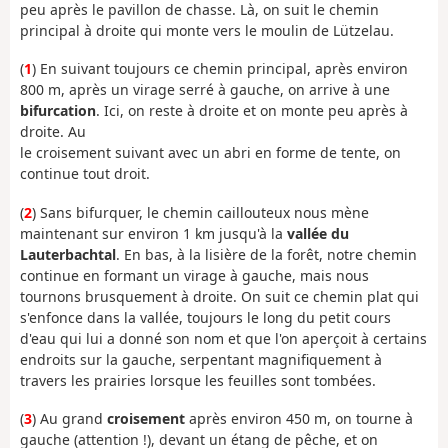
peu après le pavillon de chasse. Là, on suit le chemin
principal à droite qui monte vers le moulin de Lützelau.
(
1
) En suivant toujours ce chemin principal, après environ
800 m, après un virage serré à gauche, on arrive à une
bifurcation
. Ici, on reste à droite et on monte peu après à
droite. Au
le croisement suivant avec un abri en forme de tente, on
continue tout droit.
(
2
) Sans bifurquer, le chemin caillouteux nous mène
maintenant sur environ 1 km jusqu'à la
vallée du
Lauterbachtal
. En bas, à la lisière de la forêt, notre chemin
continue en formant un virage à gauche, mais nous
tournons brusquement à droite. On suit ce chemin plat qui
s'enfonce dans la vallée, toujours le long du petit cours
d'eau qui lui a donné son nom et que l'on aperçoit à certains
endroits sur la gauche, serpentant magnifiquement à
travers les prairies lorsque les feuilles sont tombées.
(
3
) Au grand
croisement
après environ 450 m, on tourne à
gauche (attention !), devant un étang de pêche, et on