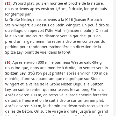
(
15
) D'abord plat, puis en montée et proche de la nature,
nous arrivons après environ 1,5 km, à droite, longé depuis
longtemps par
la Große Nister, nous arrivons à la
K 16
(liaison Burbach –
Stein-Wingert) au-dessus de Stein-Wingert. Un peu à droite
du village, on aperçoit l'Alte Mühle (ancien moulin). On suit
la K 16 sur une courte distance vers la gauche, puis on
prend un large chemin forestier à droite en contrebas du
parking pour randonneurs/cimetière en direction de la
Spitze Ley (point de vue) dans la forêt.
(
16
) Après environ 300 m, le panneau Westerwald-Steig
nous indique, dans une montée à droite, un sentier vers
la
Spitzen Ley
, d'où l'on peut profiter, après environ 100 m de
montée, d'une vue panoramique magnifique sur Stein-
Wingert et la vallée de la Große Nister. Depuis la Spitzen
Ley, on suit le sentier qui monte vers le camping Ehrlich.
Après environ 100 m, on retrouve le large chemin forestier
de tout à l'heure et on le suit à droite sur un terrain plat.
Après environ 600 m, le chemin est désormais recouvert de
dalles de béton. On suit le virage à droite jusqu'à un grand