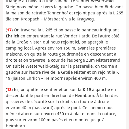
triangle au niveau d'une cabane. Le sentier Westerwald-
Steig nous mène ici vers la gauche. On passe bientôt devant
la maison de retraite Tannenhof et rejoint peu après la L 265
(liaison Kroppach – Mörsbach) via le Kragweg.
(
17
) On traverse la L 265 et on passe le panneau indiquant
Ehrlich
en empruntant la rue Vor der Hardt. De l'autre côté
de la Große Nister, qui nous rejoint ici, on aperçoit le
camping local. Après environ 150 m, avant les premières
maisons, on quitte la route goudronnée en descendant à
droite et on traverse la cour de l'auberge Zum Nisterstrand.
On suit le Westerwald-Steig sur la passerelle, on tourne à
gauche sur l'autre rive de la Große Nister et on rejoint la K
19 (liaison Ehrlich – Heimborn) après environ 400 m.
(
18
) Ici, on quitte le sentier et on suit la
K 19
à gauche en
descendant le pont en direction de Heimborn. À la fin des
glissières de sécurité sur la droite, on tourne à droite
environ 40 m (pas avant) après le pont. Ce chemin nous
mène d'abord sur environ 450 m à plat et dans la nature,
puis sur environ 100 m pavés et en montée jusqu'à
Heimborn.