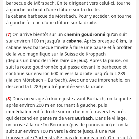
barbecue de Mörsbach. En te dirigeant vers celui-ci, tourne
à gauche au bout d'une clôture sur ta droite.
la cabane barbecue de Mörsbach. Pour y accéder, on tourne
à gauche à la fin d'une clôture sur la droite.
(
7
) On arrive bientôt sur un
chemin goudronné
qu'on suit
sur environ 100 m jusqu'à la
cabane
. Après presque 8 km, la
cabane avec barbecue t'invite à faire une pause et à profiter
de la vue magnifique sur la Suisse de Kroppach
(depuis un banc derrière l'aire de jeux). Après la pause, on
suit la route goudronnée qui passe devant le barbecue et
continue sur environ 600 m vers la droite jusqu'à la L 289
(liaison Mörsbach – Burbach). Avec une vue imprenable, on
descend la L 289 peu fréquentée vers la droite.
(
8
) Dans un virage à droite juste avant Burbach, on la quitte
après environ 200 m en tournant à gauche, puis
immédiatement à droite sur un chemin à travers les prés
qui descend en pente raide vers
Burbach
. Dans le village,
on arrive à la rue Im Bornrain (pas de panneau ici) et on la
suit sur environ 100 m vers la droite jusqu'à une rue
transversale (Gartenstraße, pas de panneau ici). On la suit à