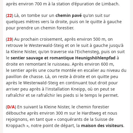
après environ 700 m à la station d'épuration de Limbach.
(
22
) Là, on tombe sur un
chemin pavé
qu'on suit sur
quelques mètres vers la droite, puis on le quitte à gauche
pour prendre un chemin forestier.
(
23
) Au prochain croisement, après environ 500 m, on
retrouve le Westerwald-Steig et on le suit à gauche jusqu'à
la Kleine Nister, qu'on traverse via l'Eichensteg, puis on suit
le
sentier sauvage et romantique Heunigshöhlenpfad
à
droite en remontant le ruisseau. Après environ 600 m,
le sentier après une courte montée en escalier au niveau du
pavillon de chasse. Là, on reste à droite et on quitte peu
après le Westerwald-Steig en continuant tout droit pour
arriver peu après à l'installation Kneipp, où on peut se
rafraîchir et se rafraîchir les pieds si le temps le permet.
(
D/A
) En suivant la Kleine Nister, le chemin forestier
débouche après environ 300 m sur le Hardtweg et nous
rejoignons, en tant que « conquérants de la Suisse de
Kroppach », notre point de départ, la
maison des visiteurs
.