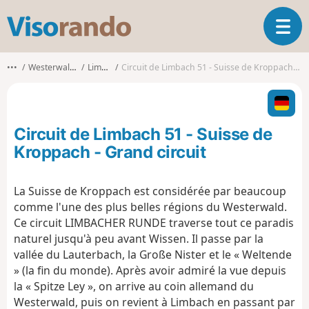
V
O
i
u
s
v
o
•••
Westerwaldkreis
Limbach
Circuit de Limbach 51 - Suisse de Kroppach - Grand circuit
r
r
i
a
r
n
l
d
Circuit de Limbach 51 - Suisse de
a
o
n
Kroppach - Grand circuit
a
v
La Suisse de Kroppach est considérée par beaucoup
i
comme l'une des plus belles régions du Westerwald.
g
a
Ce circuit LIMBACHER RUNDE traverse tout ce paradis
t
naturel jusqu'à peu avant Wissen. Il passe par la
i
vallée du Lauterbach, la Große Nister et le « Weltende
o
» (la fin du monde). Après avoir admiré la vue depuis
n
la « Spitze Ley », on arrive au coin allemand du
Westerwald, puis on revient à Limbach en passant par