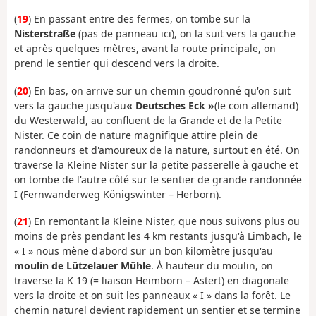
(
19
) En passant entre des fermes, on tombe sur la
Nisterstraße
(pas de panneau ici), on la suit vers la gauche
et après quelques mètres, avant la route principale, on
prend le sentier qui descend vers la droite.
(
20
) En bas, on arrive sur un chemin goudronné qu'on suit
vers la gauche jusqu'au
« Deutsches Eck »
(le coin allemand)
du Westerwald, au confluent de la Grande et de la Petite
Nister. Ce coin de nature magnifique attire plein de
randonneurs et d'amoureux de la nature, surtout en été. On
traverse la Kleine Nister sur la petite passerelle à gauche et
on tombe de l'autre côté sur le sentier de grande randonnée
I (Fernwanderweg Königswinter – Herborn).
(
21
) En remontant la Kleine Nister, que nous suivons plus ou
moins de près pendant les 4 km restants jusqu'à Limbach, le
« I » nous mène d'abord sur un bon kilomètre jusqu'au
moulin de Lützelauer Mühle
. À hauteur du moulin, on
traverse la K 19 (= liaison Heimborn – Astert) en diagonale
vers la droite et on suit les panneaux « I » dans la forêt. Le
chemin naturel devient rapidement un sentier et se termine