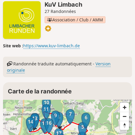
KuV Limbach
27 Randonnées
Association / Club / AMM
Site web :
https://www.kuv-limbach.de
Randonnée traduite automatiquement -
Version
originale
Carte de la randonnée
10
11
7
9
8
6
12
13
14
16
15
5
17