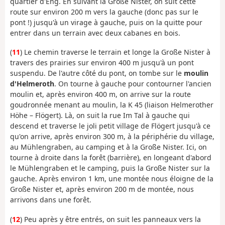
quartier d'Eng. En suivant la Große Nister, on suit cette
route sur environ 200 m vers la gauche (donc pas sur le
pont !) jusqu'à un virage à gauche, puis on la quitte pour
entrer dans un terrain avec deux cabanes en bois.
(
11
) Le chemin traverse le terrain et longe la Große Nister à
travers des prairies sur environ 400 m jusqu'à un pont
suspendu. De l'autre côté du pont, on tombe sur le
moulin
d'Helmeroth
. On tourne à gauche pour contourner l'ancien
moulin et, après environ 400 m, on arrive sur la route
goudronnée menant au moulin, la K 45 (liaison Helmerother
Höhe – Flögert). Là, on suit la rue Im Tal à gauche qui
descend et traverse le joli petit village de Flögert jusqu'à ce
qu'on arrive, après environ 300 m, à la périphérie du village,
au Mühlengraben, au camping et à la Große Nister. Ici, on
tourne à droite dans la forêt (barrière), en longeant d'abord
le Mühlengraben et le camping, puis la Große Nister sur la
gauche. Après environ 1 km, une montée nous éloigne de la
Große Nister et, après environ 200 m de montée, nous
arrivons dans une forêt.
(
12
) Peu après y être entrés, on suit les panneaux vers la