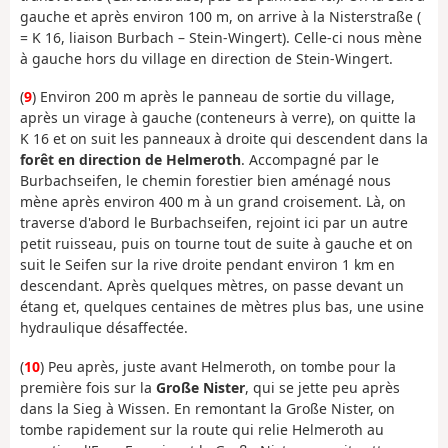
gauche et après environ 100 m, on arrive à la Nisterstraße (
= K 16, liaison Burbach – Stein-Wingert). Celle-ci nous mène
à gauche hors du village en direction de Stein-Wingert.
(
9
) Environ 200 m après le panneau de sortie du village,
après un virage à gauche (conteneurs à verre), on quitte la
K 16 et on suit les panneaux à droite qui descendent dans la
forêt en direction de Helmeroth
. Accompagné par le
Burbachseifen, le chemin forestier bien aménagé nous
mène après environ 400 m à un grand croisement. Là, on
traverse d'abord le Burbachseifen, rejoint ici par un autre
petit ruisseau, puis on tourne tout de suite à gauche et on
suit le Seifen sur la rive droite pendant environ 1 km en
descendant. Après quelques mètres, on passe devant un
étang et, quelques centaines de mètres plus bas, une usine
hydraulique désaffectée.
(
10
) Peu après, juste avant Helmeroth, on tombe pour la
première fois sur la
Große Nister
, qui se jette peu après
dans la Sieg à Wissen. En remontant la Große Nister, on
tombe rapidement sur la route qui relie Helmeroth au