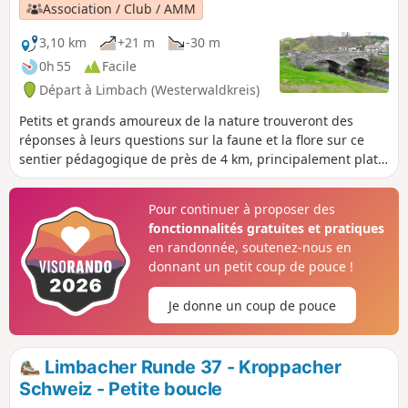
Association / Club / AMM
3,10 km
+21 m
-30 m
0h 55
Facile
Départ à Limbach (Westerwaldkreis)
Petits et grands amoureux de la nature trouveront des
réponses à leurs questions sur la faune et la flore sur ce
sentier pédagogique de près de 4 km, principalement plat.
En plus des panneaux illustrés, il y a plein de trucs
passionnants et intéressants à découvrir dans la partie
Pour continuer à proposer des
naturaliste du musée du village de Limbach, comme la plus
fonctionnalités gratuites et pratiques
grosse truite jamais pêchée dans le ruisseau. Avec son
en randonnée, soutenez-nous en
sentier sauvage et romantique qui passe par des grottes de
donnant un petit coup de pouce !
foin, ce circuit est aussi un vrai régal pour les randonneurs,
juste au bord de la Kleine Nister.
Je donne un coup de pouce
Limbacher Runde 37 - Kroppacher
Schweiz - Petite boucle