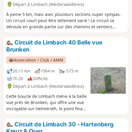
village, il bifurque vers la vallée de la
Départ à Limbach (Westerwaldkreis)
Quabach et redescend par un chemin
À peine 5 km, mais avec plusieurs sections super sympas.
naturel dans la vallée de la Große Nister
Un circuit court peut être tellement varié ! Le circuit se
avant de revenir à Limbach.
déroule en grande partie sur des chemins et sentiers
naturels et offre de superbes vues sur le beau paysage.
Circuit de Limbach 40 Belle vue
Brunken
Association / Club / AMM
20,11 km
+564 m
-573 m
7h 20
Difficile
Départ à Limbach (Westerwaldkreis)
Cette boucle de Limbach mène à la belle
vue près de Brunken, qui offre une vue
incroyable sur Helmeroth, le point final
de la Kroppacher Schweiz, ainsi que sur
le dernier tronçon de la Große Nister,
Circuit de Limbach 30 - Hartenberg
avant que celle-ci ne se jette dans la
Kreuz & Quer