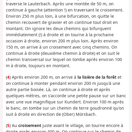
traverse le Lauterbach. Après une montée de 50 m, on
continue à gauche (attention !) en traversant le croisement.
Environ 250 m plus loin, à une bifurcation, on quitte le
chemin recouvert de gravier et on continue tout droit en
montant. On ignore les deux chemins qui bifurquent
immédiatement (!) à droite et on tourne à la prochaine
occasion à droite, environ 200 m plus loin. Après environ
150 m, on arrive à un croisement avec cinq chemins. On
continue à droite (deuxième chemin à droite) et on suit le
chemin transversal sur lequel on tombe après environ 100
m à droite, toujours en montant.
(
4
) Après environ 200 m, on arrive à
la lisière de la forêt
et
on continue à monter pendant environ 200 m jusqu'à une
autre partie boisée. Là, on continue à droite et après
quelques mètres, on s'accorde une petite pause sur un banc
avec une vue magnifique sur Kundert. Environ 100 m après
le banc, on tombe sur un chemin de terre goudronné qu'on
suit à droite en direction de (Ober) Mörsbach.
(
5
) Au
croisement
juste avant le village, on tourne encore à
droite après environ 400 m. On continue sur le chemin de