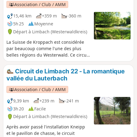
Association / Club / AMM
15,46 km
+359 m
-360 m
5h 25
Moyenne
Départ à Limbach (Westerwaldkreis)
La Suisse de Kroppach est considérée
par beaucoup comme l'une des plus
belles régions du Westerwald. Ce circuit
LIMBACHER RUNDE traverse la partie
avant de la zone protégée, avec le «
Circuit de Limbach 22 - La romantique
Deutsches Eck » comme point fort de la
vallée du Lauterbach
visite. Il traverse la romantique vallée
de Lauterbach, passe par les hauteurs
Association / Club / AMM
au-dessus de Heimborn jusqu'au
Deutsches Eck du Westerwald, où se
9,39 km
+239 m
-241 m
rejoignent la Grande et la Petite Nister.
3h 20
Facile
Départ à Limbach (Westerwaldkreis)
Après avoir passé l'installation Kneipp
et le pavillon de chasse, le circuit