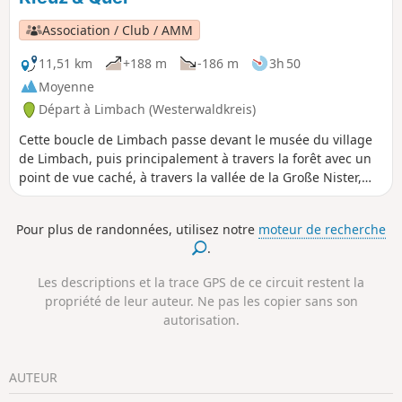
Sieg à Wissen.
Association / Club / AMM
11,51 km
+188 m
-186 m
3h 50
Moyenne
Départ à Limbach (Westerwaldkreis)
Cette boucle de Limbach passe devant le musée du village
de Limbach, puis principalement à travers la forêt avec un
point de vue caché, à travers la vallée de la Große Nister,
puis en direction d'Astert. Sur le dernier tronçon avant
Limbach, le sentier naturel Heunigshöhlenpfad, au bord de
Pour plus de randonnées, utilisez notre
moteur de recherche
la Kleine Nister, est un vrai régal pour les randonneurs.
.
Pour finir en beauté, tu peux profiter en été des
installations Kneipp de Limbach.
Les descriptions et la trace GPS de ce circuit restent la
propriété de leur auteur. Ne pas les copier sans son
autorisation.
AUTEUR