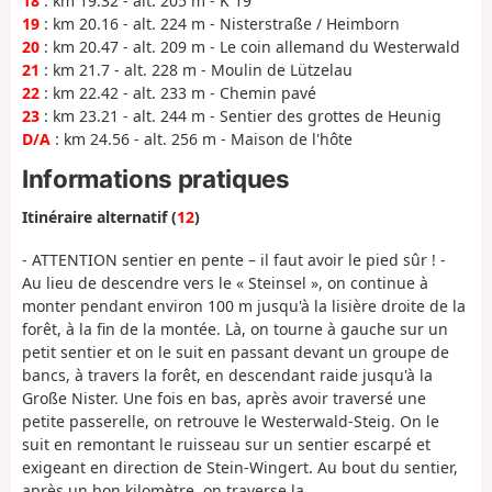
18
: km 19.32 - alt. 205 m - K 19
19
: km 20.16 - alt. 224 m - Nisterstraße / Heimborn
20
: km 20.47 - alt. 209 m - Le coin allemand du Westerwald
21
: km 21.7 - alt. 228 m - Moulin de Lützelau
22
: km 22.42 - alt. 233 m - Chemin pavé
23
: km 23.21 - alt. 244 m - Sentier des grottes de Heunig
D/A
: km 24.56 - alt. 256 m - Maison de l'hôte
Informations pratiques
Itinéraire alternatif (
12
)
- ATTENTION sentier en pente – il faut avoir le pied sûr ! -
Au lieu de descendre vers le « Steinsel », on continue à
monter pendant environ 100 m jusqu'à la lisière droite de la
forêt, à la fin de la montée. Là, on tourne à gauche sur un
petit sentier et on le suit en passant devant un groupe de
bancs, à travers la forêt, en descendant raide jusqu'à la
Große Nister. Une fois en bas, après avoir traversé une
petite passerelle, on retrouve le Westerwald-Steig. On le
suit en remontant le ruisseau sur un sentier escarpé et
exigeant en direction de Stein-Wingert. Au bout du sentier,
après un bon kilomètre, on traverse la