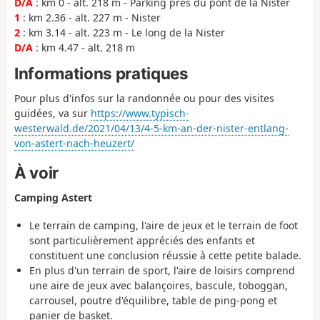
D/A
: km 0 - alt. 218 m - Parking près du pont de la Nister
1
: km 2.36 - alt. 227 m - Nister
2
: km 3.14 - alt. 223 m - Le long de la Nister
D/A
: km 4.47 - alt. 218 m
Informations pratiques
Pour plus d'infos sur la randonnée ou pour des visites
guidées, va sur
https://www.typisch-
westerwald.de/2021/04/13/4-5-km-an-der-nister-entlang-
von-astert-nach-heuzert/
À voir
Camping Astert
Le terrain de camping, l'aire de jeux et le terrain de foot
sont particulièrement appréciés des enfants et
constituent une conclusion réussie à cette petite balade.
En plus d'un terrain de sport, l'aire de loisirs comprend
une aire de jeux avec balançoires, bascule, toboggan,
carrousel, poutre d'équilibre, table de ping-pong et
panier de basket.