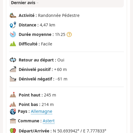
Dernier avis
–
Activité :
Randonnée Pédestre
Distance :
4,47 km
Durée moyenne :
1h 25
Difficulté :
Facile
Retour au départ :
Oui
Dénivelé positif :
+ 60 m
Dénivelé négatif :
- 61 m
Point haut :
245 m
Point bas :
214 m
Pays :
Allemagne
Commune :
Astert
Départ/Arrivée :
N 50.693942° / E 7.777833°