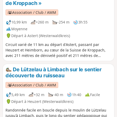
de Kroppach »
Association / Club / AMM
10,99 km
+260 m
-254 m
3h 55
Moyenne
Départ à Astert (Westerwaldkreis)
Circuit varié de 11 km au départ d'Astert, passant par
Heuzert et Heimborn, au cœur de la Suisse de Kroppach,
avec 211 mètres de dénivelé positif et 211 mètres de
dénivelé négatif. La randonnée part d'Astert et longe la
Grande Nister jusqu'au « coin allemand de la Suisse de
De Lützelau à Limbach sur le sentier
Kroppach » (confluence de la Grande et de la Petite Nister)
découverte du ruisseau
près de Heimborn, avant de revenir au point de départ à
Astert.
Association / Club / AMM
5,49 km
+32 m
-40 m
1h 40
Facile
Départ à Heuzert (Westerwaldkreis)
Randonnée facile en boucle depuis le moulin de Lützelau
jusqu'à Limbach, puis le long du sentier pédagogique qui