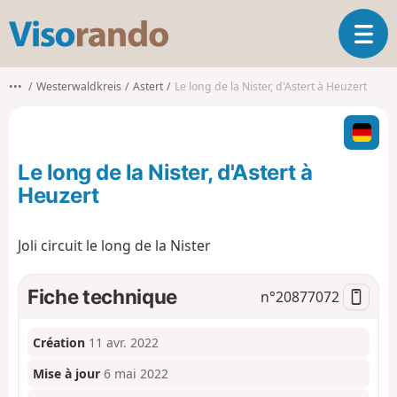
V
O
i
u
s
v
o
•••
Westerwaldkreis
Astert
Le long de la Nister, d'Astert à Heuzert
r
r
i
a
r
n
l
d
Le long de la Nister, d'Astert à
a
o
n
Heuzert
a
v
Joli circuit le long de la Nister
i
g
a
Fiche technique
n°
20877072
t
i
o
Création
11 avr. 2022
n
Mise à jour
6 mai 2022