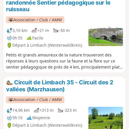
randonnée Sentier pédagogique sur le
visite. Il traverse la romantique vallée
ruisseau
de Lauterbach, passe par les hauteurs
au-dessus de Heimborn jusqu'au
Association / Club / AMM
Deutsches Eck du Westerwald, où se
rejoignent la Grande et la Petite Nister.
3,10 km
+21 m
-30 m
0h 55
Facile
Départ à Limbach (Westerwaldkreis)
Petits et grands amoureux de la nature trouveront des
réponses à leurs questions sur la faune et la flore sur ce
sentier pédagogique de près de 4 km, principalement plat.
En plus des panneaux illustrés, il y a plein de trucs
passionnants et intéressants à découvrir dans la partie
Circuit de Limbach 35 - Circuit des 2
naturaliste du musée du village de Limbach, comme la plus
vallées (Marzhausen)
grosse truite jamais pêchée dans le ruisseau. Avec son
sentier sauvage et romantique qui passe par des grottes de
Association / Club / AMM
foin, ce circuit est aussi un vrai régal pour les randonneurs,
juste au bord de la Kleine Nister.
14,96 km
+313 m
-323 m
5h 10
Moyenne
Départ à Limbach (Westerwaldkreis)