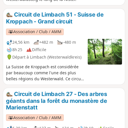
Circuit de Limbach 51 - Suisse de
Kroppach - Grand circuit
Association / Club / AMM
24,56 km
+482 m
-480 m
8h 25
Difficile
Départ à Limbach (Westerwaldkreis)
La Suisse de Kroppach est considérée
par beaucoup comme l'une des plus
belles régions du Westerwald. Ce circuit
LIMBACHER RUNDE traverse tout ce
paradis naturel jusqu'à peu avant
Circuit de Limbach 27 - Des arbres
Wissen. Il passe par la vallée du
géants dans la forêt du monastère de
Lauterbach, la Große Nister et le «
Marienstatt
Weltende » (la fin du monde). Après
avoir admiré la vue depuis la « Spitze
Association / Club / AMM
Ley », on arrive au coin allemand du
Westerwald, puis on revient à Limbach