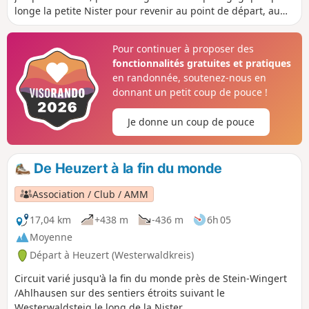
longe la petite Nister pour revenir au point de départ, au
parking de randonnée de Lüzelau.
Pour continuer à proposer des
fonctionnalités gratuites et pratiques
en randonnée, soutenez-nous en
donnant un petit coup de pouce !
Je donne un coup de pouce
De Heuzert à la fin du monde
Association / Club / AMM
17,04 km
+438 m
-436 m
6h 05
Moyenne
Départ à Heuzert (Westerwaldkreis)
Circuit varié jusqu'à la fin du monde près de Stein-Wingert
/Ahlhausen sur des sentiers étroits suivant le
Westerwaldsteig le long de la Nister.