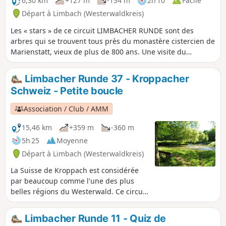
6,30 km
+127 m
-134 m
2h 10
Facile
en passant par le moulin de Lützelau et
Départ à Limbach (Westerwaldkreis)
le sentier sauvage et romantique des
grottes de Heunig.
Les « stars » de ce circuit LIMBACHER RUNDE sont des
arbres qui se trouvent tous près du monastère cistercien de
Marienstatt, vieux de plus de 800 ans. Une visite du
monastère est vivement recommandée.
Limbacher Runde 37 - Kroppacher
Schweiz - Petite boucle
Association / Club / AMM
15,46 km
+359 m
-360 m
5h 25
Moyenne
Départ à Limbach (Westerwaldkreis)
La Suisse de Kroppach est considérée
par beaucoup comme l'une des plus
belles régions du Westerwald. Ce circuit
LIMBACHER RUNDE traverse la partie
avant de la zone protégée, avec le «
Limbacher Runde 11 - Quiz de
Deutsches Eck » comme point fort de la