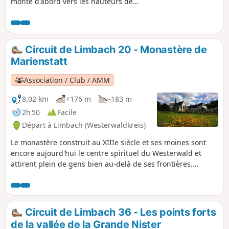
monte d'abord vers les hauteurs de
l'Assberg. De là, on a une vue incroyable
sur la vallée du Lehmbach jusqu'au «
Preußenland » (pays de Prusse) à
Malberg. Après ça, on arrive vite au
Circuit de Limbach 20 - Monastère de
Berndert. À travers sa majestueuse forêt
Marienstatt
de conifères et de feuillus, le chemin
serpente dans un cadre naturel
Association / Club / AMM
jusqu'au monastère de Marienstatt, puis
remonte vers Limbach.
8,02 km
+176 m
-183 m
2h 50
Facile
Départ à Limbach (Westerwaldkreis)
Le monastère construit au XIIIe siècle et ses moines sont
encore aujourd'hui le centre spirituel du Westerwald et
attirent plein de gens bien au-delà de ses frontières.
Depuis Limbach, Marienstatt est accessible après environ 4
kilomètres de marche en forêt sur ce circuit LIMBACHER
RUNDE. Le chemin du retour suit le Limbacher Kirchweg,
qui est le raccourci entre Limbach et le monastère avec à
Circuit de Limbach 36 - Les points forts
peine 2 km.
de la vallée de la Grande Nister