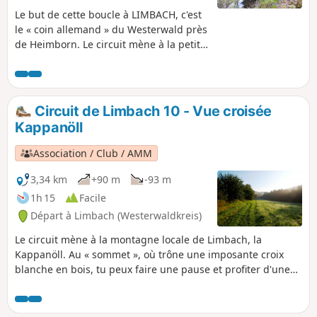
Le but de cette boucle à LIMBACH, c'est
le « coin allemand » du Westerwald près
de Heimborn. Le circuit mène à la petite
et à la grande Nister, passe devant le
terrain de Freischach et le musée du
village qui vaut le détour, jusqu'au «
Deutsches Eck ». Ici, il faut absolument
Circuit de Limbach 10 - Vue croisée
prendre le temps de partir à la
Kappanöll
découverte de ce magnifique coin de
terre où se rejoignent la Grande et la
Association / Club / AMM
Petite Nister, afin de l'admirer sous
différents angles et de s'imprégner de
3,34 km
+90 m
-93 m
son atmosphère.
1h 15
Facile
Départ à Limbach (Westerwaldkreis)
Le circuit mène à la montagne locale de Limbach, la
Kappanöll. Au « sommet », où trône une imposante croix
blanche en bois, tu peux faire une pause et profiter d'une
vue panoramique sur Limbach et la vallée de la Kleine
Nister. La dernière étape sur le Druidensteig à travers la
basse vallée du Lehmbach te réserve un dernier moment