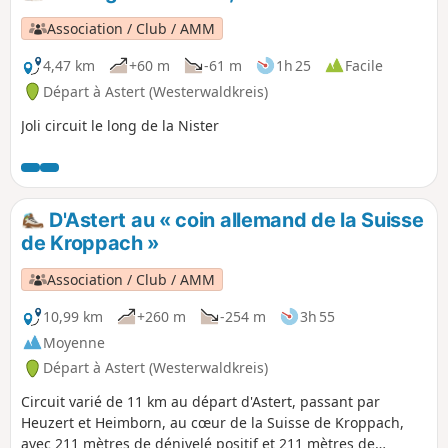
Association / Club / AMM
4,47 km
+60 m
-61 m
1h 25
Facile
Départ à Astert (Westerwaldkreis)
Joli circuit le long de la Nister
D'Astert au « coin allemand de la Suisse
de Kroppach »
Association / Club / AMM
10,99 km
+260 m
-254 m
3h 55
Moyenne
Départ à Astert (Westerwaldkreis)
Circuit varié de 11 km au départ d'Astert, passant par
Heuzert et Heimborn, au cœur de la Suisse de Kroppach,
avec 211 mètres de dénivelé positif et 211 mètres de