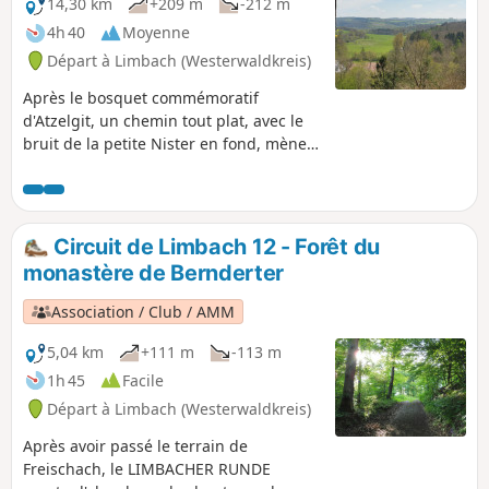
monde ». Via Idelberg, le circuit atteint
14,30 km
+209 m
-212 m
le vignoble de pierres « Steinsel » et
4h 40
Moyenne
mène au coin allemand du Westerwald
Départ à Limbach (Westerwaldkreis)
avant de revenir à Limbach.
Après le bosquet commémoratif
d'Atzelgit, un chemin tout plat, avec le
bruit de la petite Nister en fond, mène
jusqu'après Luckenbach, au nord du
Nauberg. Après avoir traversé la Kleine
Nister, la seule montée notable du
circuit commence, qui mène à la chaîne
Circuit de Limbach 12 - Forêt du
de collines du Nauberg jusqu'à la
monastère de Bernderter
carrière « Weiße Lei ». Le chemin
continue à travers le hameau déserté de
Association / Club / AMM
Hailzhausen, un village médiéval
abandonné au-dessus de Streithausen,
5,04 km
+111 m
-113 m
et le « parc de l'arbre de l'année » pour
1h 45
Facile
revenir à Limburg.
Départ à Limbach (Westerwaldkreis)
Après avoir passé le terrain de
Freischach, le LIMBACHER RUNDE