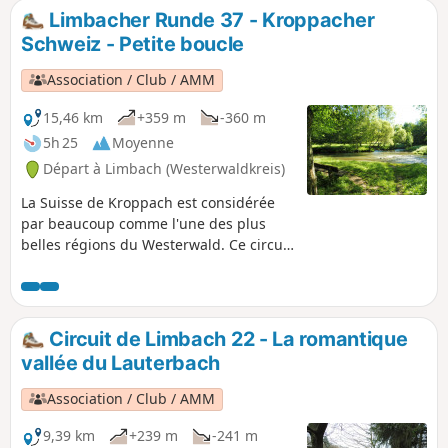
grosse truite jamais pêchée dans le ruisseau. Avec son
Limbacher Runde 37 - Kroppacher
sentier sauvage et romantique qui passe par des grottes de
Schweiz - Petite boucle
foin, ce circuit est aussi un vrai régal pour les randonneurs,
juste au bord de la Kleine Nister.
Association / Club / AMM
15,46 km
+359 m
-360 m
5h 25
Moyenne
Départ à Limbach (Westerwaldkreis)
La Suisse de Kroppach est considérée
par beaucoup comme l'une des plus
belles régions du Westerwald. Ce circuit
LIMBACHER RUNDE traverse la partie
avant de la zone protégée, avec le «
Deutsches Eck » comme point fort de la
visite. Il traverse la romantique vallée
Circuit de Limbach 22 - La romantique
de Lauterbach, passe par les hauteurs
vallée du Lauterbach
au-dessus de Heimborn jusqu'au
Deutsches Eck du Westerwald, où se
Association / Club / AMM
rejoignent la Grande et la Petite Nister.
9,39 km
+239 m
-241 m