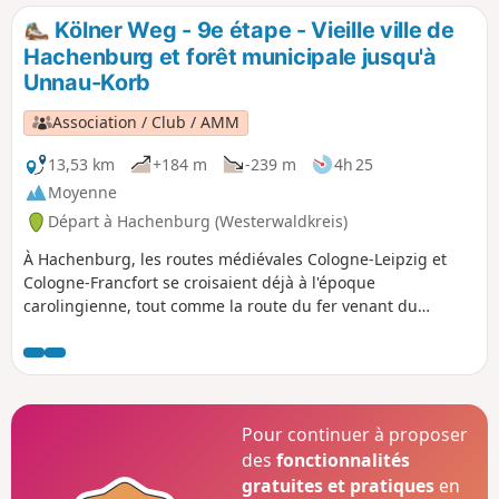
fort.
Kölner Weg - 9e étape - Vieille ville de
Hachenburg et forêt municipale jusqu'à
Unnau-Korb
Association / Club / AMM
13,53 km
+184 m
-239 m
4h 25
Moyenne
Départ à Hachenburg (Westerwaldkreis)
À Hachenburg, les routes médiévales Cologne-Leipzig et
Cologne-Francfort se croisaient déjà à l'époque
carolingienne, tout comme la route du fer venant du
Siegerland. L'empereur Frédéric Barberousse conseilla au
comte Henri II de Sayn de construire une fortification avec
un mur d'enceinte pour sécuriser les routes commerciales.
En 1314, l'empereur Louis de Bavière accorda à Hachenburg
le statut de ville. La vieille place du marché de Hachenburg
Pour continuer à proposer
est considérée comme la plus belle place du Westerwald.
des
fonctionnalités
Après une longue balade dans la vieille ville historique et
gratuites et pratiques
en
une visite au musée régional, on se promène dans la forêt