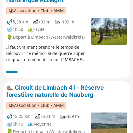
honorifique Atzelgift
accompagne le long d'un magnifique sentier jusqu'à la
Kleine Nister, puis de retour à Limbach.
Association / Club / AMM
5,38 km
+93 m
-102 m
1h 50
Facile
Départ à Limbach (Westerwaldkreis)
Il faut vraiment prendre le temps de
découvrir ce mémorial de guerre super
original, où mène le circuit LIMBACHER
RUNDE. Le chemin pour y aller est
plutôt plat et longe la petite rivière
Nister. Peu après le bosquet, une
montée naturelle mène à l'imposante
Circuit de Limbach 41 - Réserve
croix de montagne d'Atzelgift, qui offre
forestière naturelle de Nauberg
une vue magnifique sur Atzelgift. Le
chemin du retour vers Limbach est plat
Association / Club / AMM
ou en légère montée.
18,25 km
+334 m
-339 m
6h 10
Moyenne
Départ à Limbach (Westerwaldkreis)