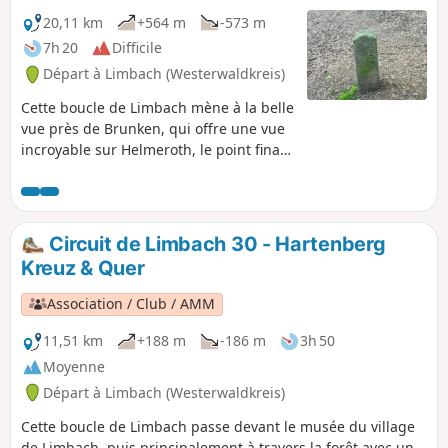
20,11 km
+564 m
-573 m
7h 20
Difficile
Départ à Limbach (Westerwaldkreis)
Cette boucle de Limbach mène à la belle
vue près de Brunken, qui offre une vue
incroyable sur Helmeroth, le point final
de la Kroppacher Schweiz, ainsi que sur
le dernier tronçon de la Große Nister,
avant que celle-ci ne se jette dans la
Sieg à Wissen.
Circuit de Limbach 30 - Hartenberg
Kreuz & Quer
Association / Club / AMM
11,51 km
+188 m
-186 m
3h 50
Moyenne
Départ à Limbach (Westerwaldkreis)
Cette boucle de Limbach passe devant le musée du village
de Limbach, puis principalement à travers la forêt avec un