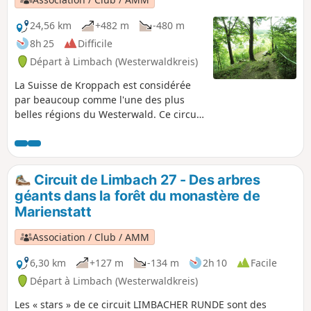
24,56 km
+482 m
-480 m
8h 25
Difficile
Départ à Limbach (Westerwaldkreis)
La Suisse de Kroppach est considérée
par beaucoup comme l'une des plus
belles régions du Westerwald. Ce circuit
LIMBACHER RUNDE traverse tout ce
paradis naturel jusqu'à peu avant
Wissen. Il passe par la vallée du
Lauterbach, la Große Nister et le «
Circuit de Limbach 27 - Des arbres
Weltende » (la fin du monde). Après
géants dans la forêt du monastère de
avoir admiré la vue depuis la « Spitze
Marienstatt
Ley », on arrive au coin allemand du
Westerwald, puis on revient à Limbach
Association / Club / AMM
en passant par le moulin de Lützelau et
le sentier sauvage et romantique des
6,30 km
+127 m
-134 m
2h 10
Facile
grottes de Heunig.
Départ à Limbach (Westerwaldkreis)
Les « stars » de ce circuit LIMBACHER RUNDE sont des