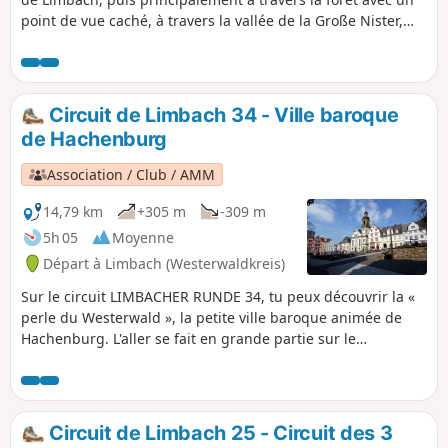
point de vue caché, à travers la vallée de la Große Nister,
puis en direction d'Astert. Sur le dernier tronçon avant
Limbach, le sentier naturel Heunigshöhlenpfad, au bord de
la Kleine Nister, est un vrai régal pour les randonneurs.
Pour finir en beauté, tu peux profiter en été des
Circuit de Limbach 34 - Ville baroque
installations Kneipp de Limbach.
de Hachenburg
Association / Club / AMM
14,79 km
+305 m
-309 m
5h 05
Moyenne
Départ à Limbach (Westerwaldkreis)
Sur le circuit LIMBACHER RUNDE 34, tu peux découvrir la «
perle du Westerwald », la petite ville baroque animée de
Hachenburg. L'aller se fait en grande partie sur le
Westerwald-Steig, avec comme point fort la montée de la
vallée de la Große Nitser vers Hachenburg à travers la
(petite) gorge du Holzbach. Le retour descend vers le
moulin de Nistermühle, en passant par la Große et la Kleine
Circuit de Limbach 25 - Circuit des 3
Nister. De là, le sentier longe l'étang idyllique du village et