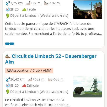
7,25 km
+97 m
-102 m
2h 20
Facile
Départ à Limbach (Westerwaldkreis)
Cette boucle panoramique de LIMBACH fait le tour de
Limbach en demi-cercle par les hauteurs sud, avec une
seule montée. En marchant à l'orée de la forêt, tu profiteras
sans cesse de nouvelles vues sur Limbach, la vallée du
Lehmbach jusqu'à la tour Barbara et la vallée de la Kleine
Nister. Le point fort culturel de ce circuit est la carrière de
schiste médiévale d'Assberg (qui fait partie du géoparc
Circuit de Limbach 52 - Dauersberger
Westerwald-Lahn-Taunus). Ensuite, le sentier Westerwald-
Alm
Steig mène aux formations rocheuses escarpées de la Hohe
Ley.
Association / Club / AMM
26,42 km
+632 m
-633 m
9h 20
Difficile
Départ à Limbach (Westerwaldkreis)
Ce circuit d'environ 25 km traverse la
vallée du Lehmbach via le Druidensteig,