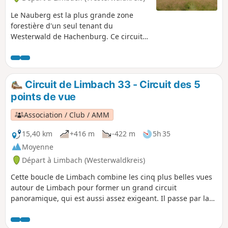
Le Nauberg est la plus grande zone
forestière d'un seul tenant du
Westerwald de Hachenburg. Ce circuit
vous emmène au cœur du Nauberg,
jusqu'à la fin de la réserve forestière
naturelle, juste avant Norken. Mais le
Nauberg est aussi synonyme
Circuit de Limbach 33 - Circuit des 5
d'exploitation du basalte. Ce circuit vous
points de vue
en dira plus à ce sujet et sur le conflit
entre l'exploitation du basalte et la forêt
Association / Club / AMM
naturelle.
15,40 km
+416 m
-422 m
5h 35
Moyenne
Départ à Limbach (Westerwaldkreis)
Cette boucle de Limbach combine les cinq plus belles vues
autour de Limbach pour former un grand circuit
panoramique, qui est aussi assez exigeant. Il passe par la
montagne locale de Limbach, le Kappanöll, puis monte vers
le Hartenberg et la formation rocheuse presque alpine de la