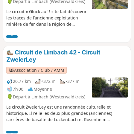
Départ à Limbach (Westerwaldkreis)
presque alpine de la Hohe Ley.
Le circuit « Glück auf ! » te fait découvrir
les traces de l'ancienne exploitation
minière de fer dans la région de
Gebardshain. La première étape est la
tour Barbaraturm, un ancien
chevalement. La tour Barbaraturm fait
partie de la mine touristique Grube
Circuit de Limbach 42 - Circuit
Bindweide. Alors que tout le chemin de
ZweierLey
Limbach à la mine touristique passe par
le Druidensteig, le retour se fait par des
Association / Club / AMM
chemins sans nom, mais tout aussi
sympas à parcourir. On passe
20,77 km
+372 m
-377 m
notamment par une chaîne de collines
7h 00
Moyenne
avec une vue incroyable sur la réserve
Départ à Limbach (Westerwaldkreis)
naturelle de Kroppacher Schweiz.
Le circuit ZweierLey est une randonnée culturelle et
historique. Il relie les deux plus grandes (anciennes)
carrières de basalte de Luckenbach et Rosenheim
(Ley/Lay/Lei = carrière), situées à côté du Nauberg. En
faisant cette randonnée, tu découvriras plein de choses sur