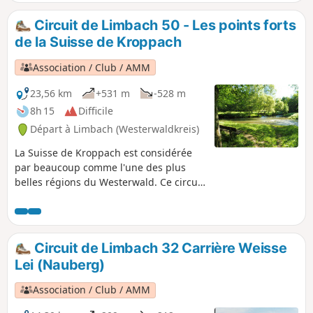
Hohe Ley, avant de rejoindre la mine d'ardoise médiévale
d'Assberg et le vénérable monastère de Marienstatt.
Circuit de Limbach 50 - Les points forts
de la Suisse de Kroppach
Association / Club / AMM
23,56 km
+531 m
-528 m
8h 15
Difficile
Départ à Limbach (Westerwaldkreis)
La Suisse de Kroppach est considérée
par beaucoup comme l'une des plus
belles régions du Westerwald. Ce circuit
LIMBACHER RUNDE te fait découvrir
tous les points forts de cette zone
protégée. Il passe par la Kunderter
Höhe dans la vallée du Lauterbach, par
Circuit de Limbach 32 Carrière Weisse
Mörsbach et le point de vue Spitze Ley.
Lei (Nauberg)
Le chemin descend ensuite vers la
Große Nister et le petit village
Association / Club / AMM
d'Alhausen, puis vers le « bout du