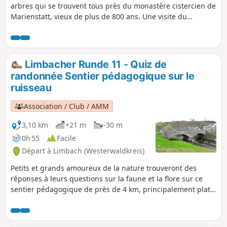
arbres qui se trouvent tous près du monastère cistercien de
Marienstatt, vieux de plus de 800 ans. Une visite du
monastère est vivement recommandée.
Limbacher Runde 11 - Quiz de
randonnée Sentier pédagogique sur le
ruisseau
Association / Club / AMM
3,10 km
+21 m
-30 m
0h 55
Facile
Départ à Limbach (Westerwaldkreis)
Petits et grands amoureux de la nature trouveront des
réponses à leurs questions sur la faune et la flore sur ce
sentier pédagogique de près de 4 km, principalement plat.
En plus des panneaux illustrés, il y a plein de trucs
passionnants et intéressants à découvrir dans la partie
naturaliste du musée du village de Limbach, comme la plus