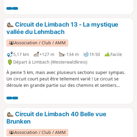
monte au Hartenberg, puis descend
dans la vallée sauvage de la Große
Nister. Il longe ensuite un ruisseau qui
coule joyeusement jusqu'à Marzhausen.
Circuit de Limbach 13 - La mystique
Avec une vue imprenable sur la Suisse
vallée du Lehmbach
de Kroppach, il se dirige vers
Müschenbach, mais avant d'arriver au
Association / Club / AMM
village, il bifurque vers la vallée de la
Quabach et redescend par un chemin
5,17 km
+127 m
-134 m
1h 50
Facile
naturel dans la vallée de la Große Nister
Départ à Limbach (Westerwaldkreis)
avant de revenir à Limbach.
À peine 5 km, mais avec plusieurs sections super sympas.
Un circuit court peut être tellement varié ! Le circuit se
déroule en grande partie sur des chemins et sentiers
naturels et offre de superbes vues sur le beau paysage.
Circuit de Limbach 40 Belle vue
Brunken
Association / Club / AMM