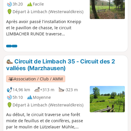
3h 20
Facile
Départ à Limbach (Westerwaldkreis)
Après avoir passé l'installation Kneipp
et le pavillon de chasse, le circuit
LIMBACHER RUNDE traverse
principalement une forêt de feuillus
jusqu'à l'extrémité inférieure de la vallée
du Lauterbach. Là commence un sentier
en légère montée qui traverse la
Circuit de Limbach 35 - Circuit des 2
romantique vallée du Lauterbach.
vallées (Marzhausen)
Accompagné par le Lauterbach qui
serpente et gazouille joyeusement dans
Association / Club / AMM
la plaine alluviale, le sentier monte
jusqu'à l'extrémité supérieure de la
14,96 km
+313 m
-323 m
vallée. En passant par Kundert et une
5h 10
Moyenne
autre vallée, vous arrivez au point de
Départ à Limbach (Westerwaldkreis)
vue sur la montagne locale de Limbach,
le Kappanöll, avant de retourner à
Au début, le circuit traverse une forêt
Limbach.
mixte de feuillus et de conifères, passe
par le moulin de Lützelauer Mühle,