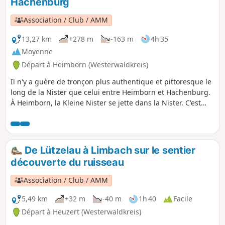
Hachenburg
Association / Club / AMM
13,27 km
+278 m
-163 m
4h 35
Moyenne
Départ à Heimborn (Westerwaldkreis)
Il n'y a guère de tronçon plus authentique et pittoresque le
long de la Nister que celui entre Heimborn et Hachenburg.
À Heimborn, la Kleine Nister se jette dans la Nister. C'est
l'un des endroits les plus charmants du Westerwald. La
Nister, qui s'est profondément enfoncée dans la partie
nord-est du massif schisteux rhénan, a formé avec les
plissements montagneux des formations rocheuses
De Lützelau à Limbach sur le sentier
abruptes et inhabituelles, comme la Hohe Ley. Depuis le
découverte du ruisseau
Moyen Âge, la vallée de la Nister et le monastère de
Marienstatt constituent un centre chrétien et abritent un
Association / Club / AMM
joyau particulier : la plus ancienne église gothique de la
rive droite du Rhin en Allemagne.
5,49 km
+32 m
-40 m
1h 40
Facile
Départ à Heuzert (Westerwaldkreis)