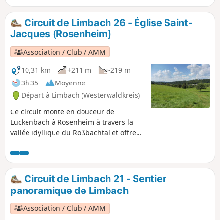
l'exploitation du basalte, qui était super importante dans la
région. La Lay de Rosenheim montre aussi de façon
Circuit de Limbach 26 - Église Saint-
impressionnante comment la nature reprend ses droits
Jacques (Rosenheim)
après la fin de l'exploitation.
Association / Club / AMM
10,31 km
+211 m
-219 m
3h 35
Moyenne
Départ à Limbach (Westerwaldkreis)
Ce circuit monte en douceur de
Luckenbach à Rosenheim à travers la
vallée idyllique du Roßbachtal et offre
une superbe vue sur Rosenheim, avant
de redescendre vers Limbach à travers
la paisible vallée du Lehmbachtal.
Circuit de Limbach 21 - Sentier
panoramique de Limbach
Association / Club / AMM