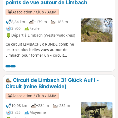
points de vue autour de Limbach
ramène à Limbach.
Association / Club / AMM
8,84 km
+179 m
-183 m
3h 00
Facile
Départ à Limbach (Westerwaldkreis)
Ce circuit LIMBACHER RUNDE combine
les trois plus belles vues autour de
Limbach pour former un « circuit
panoramique ». On commence par la «
montagne locale » de Limbach, le
Kappanöll, dans la vallée de la Große
Nister, on passe devant l'installation
Circuit de Limbach 31 Glück Auf ! -
Kneipp de Limbach et on suit le sentier
Circuit (mine Bindweide)
naturel Heunigshöhlenpfad jusqu'au
Hartenberg. En sortant de la région du
Association / Club / AMM
Hartenberg, on arrive au dernier point
de vue du circuit, qui est aussi le plus
10,98 km
+284 m
-285 m
impressionnant d'un point de vue
3h 55
Moyenne
géologique, avec la formation rocheuse