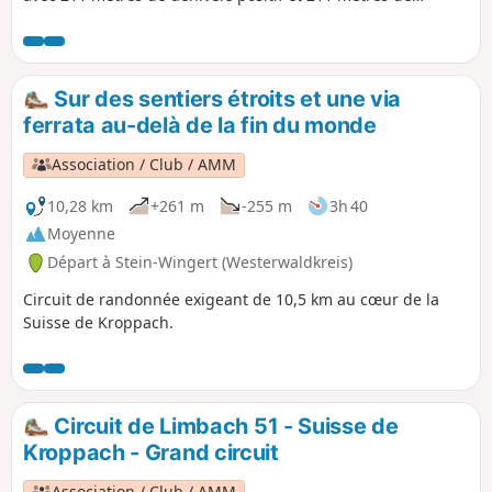
dénivelé négatif. La randonnée part d'Astert et longe la
Grande Nister jusqu'au « coin allemand de la Suisse de
Kroppach » (confluence de la Grande et de la Petite Nister)
près de Heimborn, avant de revenir au point de départ à
Sur des sentiers étroits et une via
Astert.
ferrata au-delà de la fin du monde
Association / Club / AMM
10,28 km
+261 m
-255 m
3h 40
Moyenne
Départ à Stein-Wingert (Westerwaldkreis)
Circuit de randonnée exigeant de 10,5 km au cœur de la
Suisse de Kroppach.
Circuit de Limbach 51 - Suisse de
Kroppach - Grand circuit
Association / Club / AMM