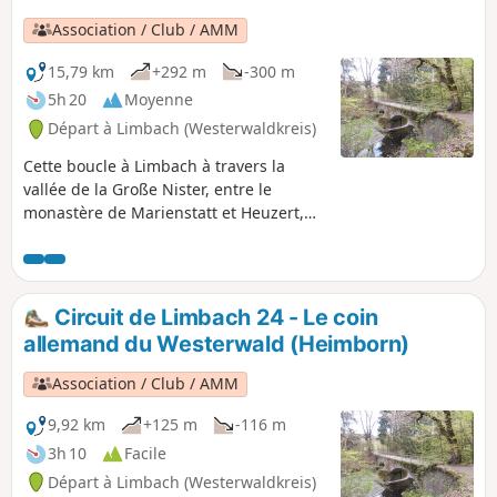
Association / Club / AMM
15,79 km
+292 m
-300 m
5h 20
Moyenne
Départ à Limbach (Westerwaldkreis)
Cette boucle à Limbach à travers la
vallée de la Große Nister, entre le
monastère de Marienstatt et Heuzert,
offre un super mélange de sites
naturels et culturels. Pour avoir assez
de temps pour tout visiter, mieux vaut
prévoir une journée pour cette balade.
Circuit de Limbach 24 - Le coin
allemand du Westerwald (Heimborn)
Association / Club / AMM
9,92 km
+125 m
-116 m
3h 10
Facile
Départ à Limbach (Westerwaldkreis)