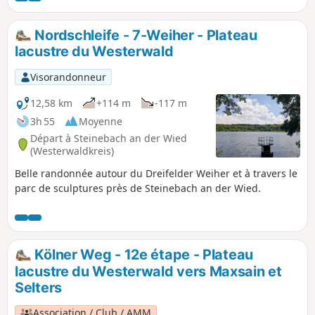
arrive au parc animalier de Marienberg et à la tour
Hedwigsturm, qui offre une vue magnifique. Peu après, on
Nordschleife - 7-Weiher - Plateau
arrive à un sentier géologique et, un peu plus loin, à
lacustre du Westerwald
l'impressionnant parc de basalte.
Visorandonneur
12,58 km
+114 m
-117 m
3h 55
Moyenne
Départ à Steinebach an der Wied
(Westerwaldkreis)
Belle randonnée autour du Dreifelder Weiher et à travers le
parc de sculptures près de Steinebach an der Wied.
Kölner Weg - 12e étape - Plateau
lacustre du Westerwald vers Maxsain et
Selters
Association / Club / AMM