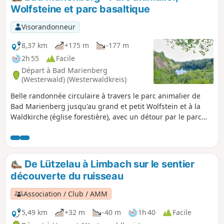
Weltende » (la fin du monde). Après
Wolfsteine et parc basaltique
avoir admiré la vue depuis la « Spitze
Ley », on arrive au coin allemand du
Visorandonneur
Westerwald, puis on revient à Limbach
en passant par le moulin de Lützelau et
8,37 km
+175 m
-177 m
le sentier sauvage et romantique des
2h 55
Facile
grottes de Heunig.
Départ à Bad Marienberg
(Westerwald) (Westerwaldkreis)
Belle randonnée circulaire à travers le parc animalier de
Bad Marienberg jusqu'au grand et petit Wolfstein et à la
Waldkirche (église forestière), avec un détour par le parc
basaltique.
De Lützelau à Limbach sur le sentier
découverte du ruisseau
Association / Club / AMM
5,49 km
+32 m
-40 m
1h 40
Facile