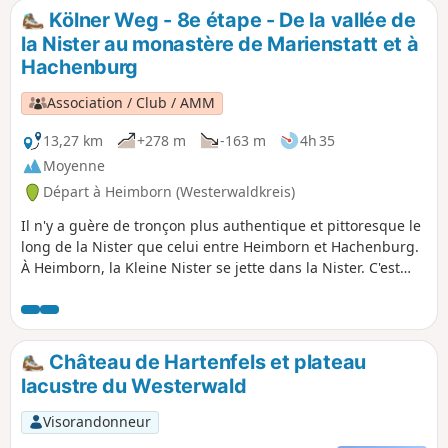
Kölner Weg - 8e étape - De la vallée de
la Nister au monastère de Marienstatt et à
Hachenburg
Association / Club / AMM
13,27 km
+278 m
-163 m
4h 35
Moyenne
Départ à Heimborn (Westerwaldkreis)
Il n'y a guère de tronçon plus authentique et pittoresque le
long de la Nister que celui entre Heimborn et Hachenburg.
À Heimborn, la Kleine Nister se jette dans la Nister. C'est
l'un des endroits les plus charmants du Westerwald. La
Nister, qui s'est profondément enfoncée dans la partie
nord-est du massif schisteux rhénan, a formé avec les
plissements montagneux des formations rocheuses
Château de Hartenfels et plateau
abruptes et inhabituelles, comme la Hohe Ley. Depuis le
lacustre du Westerwald
Moyen Âge, la vallée de la Nister et le monastère de
Marienstatt constituent un centre chrétien et abritent un
Visorandonneur
joyau particulier : la plus ancienne église gothique de la