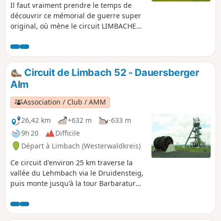
Il faut vraiment prendre le temps de
découvrir ce mémorial de guerre super
original, où mène le circuit LIMBACHER
RUNDE. Le chemin pour y aller est
plutôt plat et longe la petite rivière
Nister. Peu après le bosquet, une
montée naturelle mène à l'imposante
Circuit de Limbach 52 - Dauersberger
croix de montagne d'Atzelgift, qui offre
Alm
une vue magnifique sur Atzelgift. Le
chemin du retour vers Limbach est plat
Association / Club / AMM
ou en légère montée.
26,42 km
+632 m
-633 m
9h 20
Difficile
Départ à Limbach (Westerwaldkreis)
Ce circuit d'environ 25 km traverse la
vallée du Lehmbach via le Druidensteig,
puis monte jusqu'à la tour Barbaraturm.
Dans une ancienne zone minière, il
descend de la Steineberger Höhe vers
Dickendorf, puis vers le point de vue