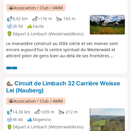
Association / Club / AMM
8,02 km
+176 m
-183 m
2h 50
Facile
Départ à Limbach (Westerwaldkreis)
Le monastère construit au XIIIe siècle et ses moines sont
encore aujourd'hui le centre spirituel du Westerwald et
attirent plein de gens bien au-delà de ses frontières.
Depuis Limbach, Marienstatt est accessible après environ 4
kilomètres de marche en forêt sur ce circuit LIMBACHER
RUNDE. Le chemin du retour suit le Limbacher Kirchweg,
qui est le raccourci entre Limbach et le monastère avec à
Circuit de Limbach 32 Carrière Weisse
peine 2 km.
Lei (Nauberg)
Association / Club / AMM
14,30 km
+209 m
-212 m
4h 40
Moyenne
Départ à Limbach (Westerwaldkreis)