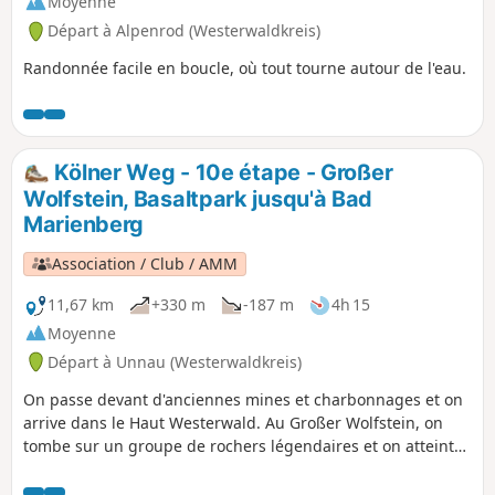
Moyenne
Départ à Alpenrod (Westerwaldkreis)
Randonnée facile en boucle, où tout tourne autour de l'eau.
Kölner Weg - 10e étape - Großer
Wolfstein, Basaltpark jusqu'à Bad
Marienberg
Association / Club / AMM
11,67 km
+330 m
-187 m
4h 15
Moyenne
Départ à Unnau (Westerwaldkreis)
On passe devant d'anciennes mines et charbonnages et on
arrive dans le Haut Westerwald. Au Großer Wolfstein, on
tombe sur un groupe de rochers légendaires et on atteint
ensuite le point le plus haut de tout le Kölner Weg, à 567
mètres d'altitude, sur la Marienberger Höhe. Plus tard, on