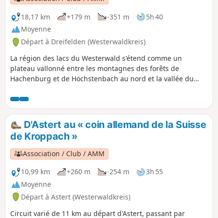
18,17 km
+179 m
-351 m
5h 40
Moyenne
Départ à Dreifelden (Westerwaldkreis)
La région des lacs du Westerwald s'étend comme un
plateau vallonné entre les montagnes des forêts de
Hachenburg et de Höchstenbach au nord et la vallée du
Saynbach au sud. Le Kölner Weg fait presque tout le tour
du Dreifelder Weiher et traverse un paysage boisé
jusqu'aux lacs Haidenweiher, Brinkenweiher et Postweiher.
On continue jusqu'à Maxsain, on passe devant une belle
D'Astert au « coin allemand de la Suisse
maison à colombages et on se dirige finalement vers
de Kroppach »
Selters.
Association / Club / AMM
10,99 km
+260 m
-254 m
3h 55
Moyenne
Départ à Astert (Westerwaldkreis)
Circuit varié de 11 km au départ d'Astert, passant par