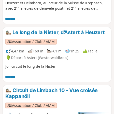
Heuzert et Heimborn, au cœur de la Suisse de Kroppach,
avec 211 mètres de dénivelé positif et 211 mètres de
dénivelé négatif. La randonnée part d'Astert et longe la
Grande Nister jusqu'au « coin allemand de la Suisse de
Kroppach » (confluence de la Grande et de la Petite Nister)
près de Heimborn, avant de revenir au point de départ à
Le long de la Nister, d'Astert à Heuzert
Astert.
Association / Club / AMM
4,47 km
+60 m
-61 m
1h 25
Facile
Départ à Astert (Westerwaldkreis)
Joli circuit le long de la Nister
Circuit de Limbach 10 - Vue croisée
Kappanöll
Association / Club / AMM