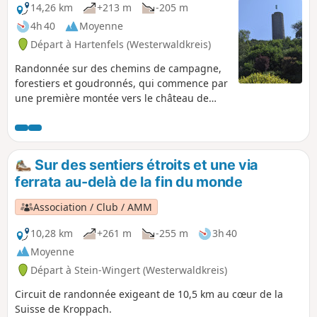
rive droite du Rhin en Allemagne.
14,26 km
+213 m
-205 m
4h 40
Moyenne
Départ à Hartenfels (Westerwaldkreis)
Randonnée sur des chemins de campagne,
forestiers et goudronnés, qui commence par
une première montée vers le château de
Hartenfels, puis passe par cinq des sept lacs
de la région des lacs du Westerwald
(Haidenweiher, Dreifelder Weiher,
Brinkenweiher, Postweiher et Hausweiher).
Sur des sentiers étroits et une via
Par temps clair, on aperçoit les hauteurs de
ferrata au-delà de la fin du monde
Montabaur et, au loin, l'Eifel et le Hunsrück.
Les montagnes du Siebengebirge sont
Association / Club / AMM
également clairement visibles par temps
clair.
10,28 km
+261 m
-255 m
3h 40
Moyenne
Départ à Stein-Wingert (Westerwaldkreis)
Circuit de randonnée exigeant de 10,5 km au cœur de la
Suisse de Kroppach.