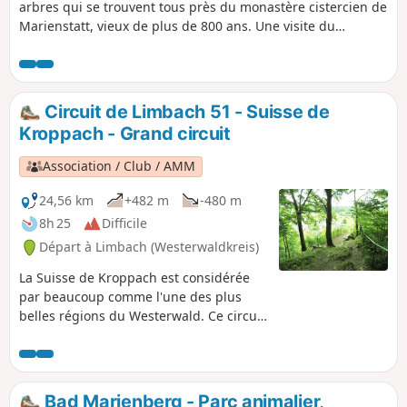
arbres qui se trouvent tous près du monastère cistercien de
Marienstatt, vieux de plus de 800 ans. Une visite du
monastère est vivement recommandée.
Circuit de Limbach 51 - Suisse de
Kroppach - Grand circuit
Association / Club / AMM
24,56 km
+482 m
-480 m
8h 25
Difficile
Départ à Limbach (Westerwaldkreis)
La Suisse de Kroppach est considérée
par beaucoup comme l'une des plus
belles régions du Westerwald. Ce circuit
LIMBACHER RUNDE traverse tout ce
paradis naturel jusqu'à peu avant
Wissen. Il passe par la vallée du
Lauterbach, la Große Nister et le «
Bad Marienberg - Parc animalier,