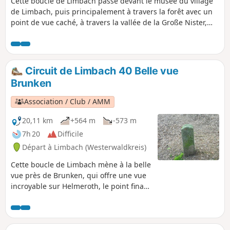
Cette boucle de Limbach passe devant le musée du village
de Limbach, puis principalement à travers la forêt avec un
point de vue caché, à travers la vallée de la Große Nister,
puis en direction d'Astert. Sur le dernier tronçon avant
Limbach, le sentier naturel Heunigshöhlenpfad, au bord de
la Kleine Nister, est un vrai régal pour les randonneurs.
Pour finir en beauté, tu peux profiter en été des
Circuit de Limbach 40 Belle vue
installations Kneipp de Limbach.
Brunken
Association / Club / AMM
20,11 km
+564 m
-573 m
7h 20
Difficile
Départ à Limbach (Westerwaldkreis)
Cette boucle de Limbach mène à la belle
vue près de Brunken, qui offre une vue
incroyable sur Helmeroth, le point final
de la Kroppacher Schweiz, ainsi que sur
le dernier tronçon de la Große Nister,
avant que celle-ci ne se jette dans la
Sieg à Wissen.