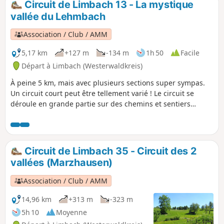
Circuit de Limbach 13 - La mystique
vallée du Lehmbach
Association / Club / AMM
5,17 km
+127 m
-134 m
1h 50
Facile
Départ à Limbach (Westerwaldkreis)
À peine 5 km, mais avec plusieurs sections super sympas.
Un circuit court peut être tellement varié ! Le circuit se
déroule en grande partie sur des chemins et sentiers
naturels et offre de superbes vues sur le beau paysage.
Circuit de Limbach 35 - Circuit des 2
vallées (Marzhausen)
Association / Club / AMM
14,96 km
+313 m
-323 m
5h 10
Moyenne