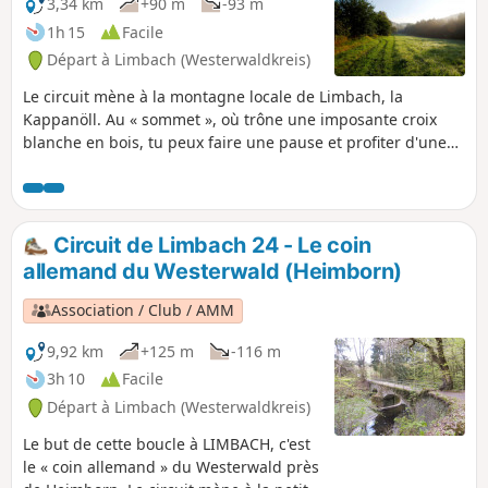
3,34 km
+90 m
-93 m
1h 15
Facile
Départ à Limbach (Westerwaldkreis)
Le circuit mène à la montagne locale de Limbach, la
Kappanöll. Au « sommet », où trône une imposante croix
blanche en bois, tu peux faire une pause et profiter d'une
vue panoramique sur Limbach et la vallée de la Kleine
Nister. La dernière étape sur le Druidensteig à travers la
basse vallée du Lehmbach te réserve un dernier moment
fort.
Circuit de Limbach 24 - Le coin
allemand du Westerwald (Heimborn)
Association / Club / AMM
9,92 km
+125 m
-116 m
3h 10
Facile
Départ à Limbach (Westerwaldkreis)
Le but de cette boucle à LIMBACH, c'est
le « coin allemand » du Westerwald près