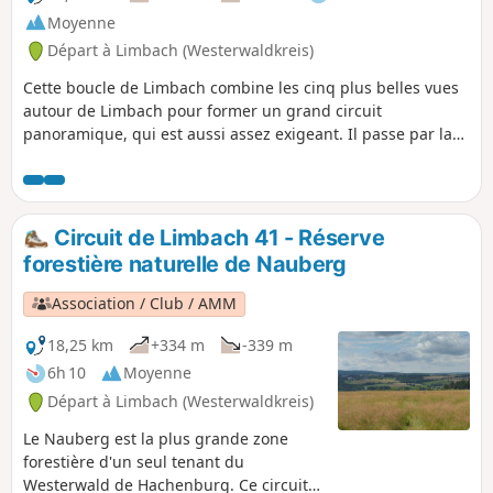
le vignoble de pierres « Steinsel » et
Moyenne
mène au coin allemand du Westerwald
Départ à Limbach (Westerwaldkreis)
avant de revenir à Limbach.
Cette boucle de Limbach combine les cinq plus belles vues
autour de Limbach pour former un grand circuit
panoramique, qui est aussi assez exigeant. Il passe par la
montagne locale de Limbach, le Kappanöll, puis monte vers
le Hartenberg et la formation rocheuse presque alpine de la
Hohe Ley, avant de rejoindre la mine d'ardoise médiévale
d'Assberg et le vénérable monastère de Marienstatt.
Circuit de Limbach 41 - Réserve
forestière naturelle de Nauberg
Association / Club / AMM
18,25 km
+334 m
-339 m
6h 10
Moyenne
Départ à Limbach (Westerwaldkreis)
Le Nauberg est la plus grande zone
forestière d'un seul tenant du
Westerwald de Hachenburg. Ce circuit