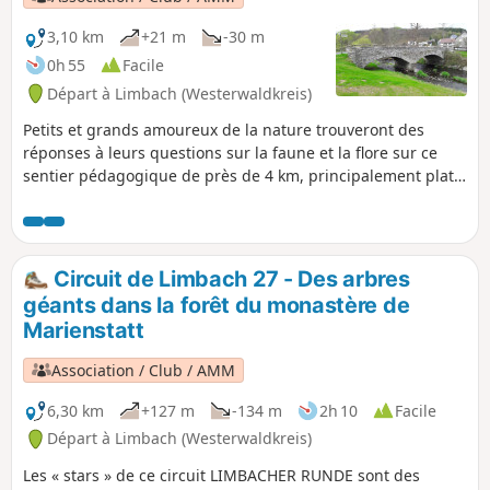
3,10 km
+21 m
-30 m
0h 55
Facile
Départ à Limbach (Westerwaldkreis)
Petits et grands amoureux de la nature trouveront des
réponses à leurs questions sur la faune et la flore sur ce
sentier pédagogique de près de 4 km, principalement plat.
En plus des panneaux illustrés, il y a plein de trucs
passionnants et intéressants à découvrir dans la partie
naturaliste du musée du village de Limbach, comme la plus
grosse truite jamais pêchée dans le ruisseau. Avec son
Circuit de Limbach 27 - Des arbres
sentier sauvage et romantique qui passe par des grottes de
géants dans la forêt du monastère de
foin, ce circuit est aussi un vrai régal pour les randonneurs,
Marienstatt
juste au bord de la Kleine Nister.
Association / Club / AMM
6,30 km
+127 m
-134 m
2h 10
Facile
Départ à Limbach (Westerwaldkreis)
Les « stars » de ce circuit LIMBACHER RUNDE sont des