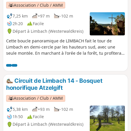
Kleine Nister, puis de retour à Limbach.
Association / Club / AMM
7,25 km
+97 m
-102 m
2h 20
Facile
Départ à Limbach (Westerwaldkreis)
Cette boucle panoramique de LIMBACH fait le tour de
Limbach en demi-cercle par les hauteurs sud, avec une
seule montée. En marchant à l'orée de la forêt, tu profiteras
sans cesse de nouvelles vues sur Limbach, la vallée du
Lehmbach jusqu'à la tour Barbara et la vallée de la Kleine
Nister. Le point fort culturel de ce circuit est la carrière de
schiste médiévale d'Assberg (qui fait partie du géoparc
Circuit de Limbach 14 - Bosquet
Westerwald-Lahn-Taunus). Ensuite, le sentier Westerwald-
honorifique Atzelgift
Steig mène aux formations rocheuses escarpées de la Hohe
Ley.
Association / Club / AMM
5,38 km
+93 m
-102 m
1h 50
Facile
Départ à Limbach (Westerwaldkreis)