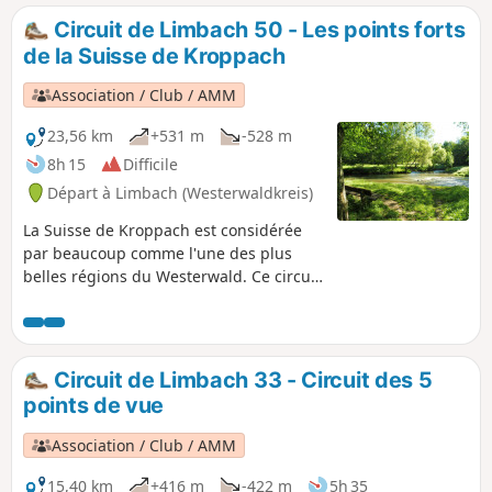
Malberg. Après ça, on arrive vite au
Circuit de Limbach 50 - Les points forts
Berndert. À travers sa majestueuse forêt
de la Suisse de Kroppach
de conifères et de feuillus, le chemin
serpente dans un cadre naturel
Association / Club / AMM
jusqu'au monastère de Marienstatt, puis
remonte vers Limbach.
23,56 km
+531 m
-528 m
8h 15
Difficile
Départ à Limbach (Westerwaldkreis)
La Suisse de Kroppach est considérée
par beaucoup comme l'une des plus
belles régions du Westerwald. Ce circuit
LIMBACHER RUNDE te fait découvrir
tous les points forts de cette zone
protégée. Il passe par la Kunderter
Höhe dans la vallée du Lauterbach, par
Circuit de Limbach 33 - Circuit des 5
Mörsbach et le point de vue Spitze Ley.
points de vue
Le chemin descend ensuite vers la
Große Nister et le petit village
Association / Club / AMM
d'Alhausen, puis vers le « bout du
monde ». Via Idelberg, le circuit atteint
15,40 km
+416 m
-422 m
5h 35