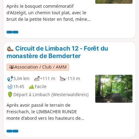
Après le bosquet commémoratif
d'Atzelgit, un chemin tout plat, avec le
bruit de la petite Nister en fond, mène
jusqu'après Luckenbach, au nord du
Nauberg. Après avoir traversé la Kleine
Nister, la seule montée notable du
circuit commence, qui mène à la chaîne
Circuit de Limbach 12 - Forêt du
de collines du Nauberg jusqu'à la
monastère de Bernderter
carrière « Weiße Lei ». Le chemin
continue à travers le hameau déserté de
Association / Club / AMM
Hailzhausen, un village médiéval
abandonné au-dessus de Streithausen,
5,04 km
+111 m
-113 m
et le « parc de l'arbre de l'année » pour
1h 45
Facile
revenir à Limburg.
Départ à Limbach (Westerwaldkreis)
Après avoir passé le terrain de
Freischach, le LIMBACHER RUNDE
monte d'abord vers les hauteurs de
l'Assberg. De là, on a une vue incroyable
sur la vallée du Lehmbach jusqu'au «
Preußenland » (pays de Prusse) à