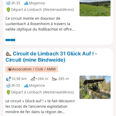
3h 35
Moyenne
Départ à Limbach (Westerwaldkreis)
Ce circuit monte en douceur de
Luckenbach à Rosenheim à travers la
vallée idyllique du Roßbachtal et offre
une superbe vue sur Rosenheim, avant
de redescendre vers Limbach à travers
la paisible vallée du Lehmbachtal.
Circuit de Limbach 31 Glück Auf ! -
Circuit (mine Bindweide)
Association / Club / AMM
10,98 km
+284 m
-285 m
3h 55
Moyenne
Départ à Limbach (Westerwaldkreis)
Le circuit « Glück auf ! » te fait découvrir
les traces de l'ancienne exploitation
minière de fer dans la région de