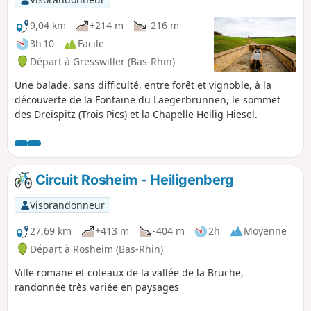
couper par le centre-ville pour trouver
des restaurants/salons de thés pour se
9,04 km
+214 m
-216 m
restaurer.
3h 10
Facile
Départ à Gresswiller (Bas-Rhin)
Une balade, sans difficulté, entre forêt et vignoble, à la
découverte de la Fontaine du Laegerbrunnen, le sommet
des Dreispitz (Trois Pics) et la Chapelle Heilig Hiesel.
Circuit Rosheim - Heiligenberg
Visorandonneur
27,69 km
+413 m
-404 m
2h
Moyenne
Départ à Rosheim (Bas-Rhin)
Ville romane et coteaux de la vallée de la Bruche,
randonnée très variée en paysages