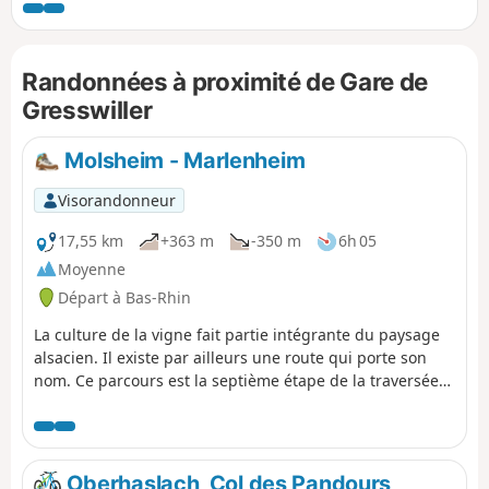
Randonnées à proximité de Gare de
Gresswiller
Molsheim - Marlenheim
Visorandonneur
17,55 km
+363 m
-350 m
6h 05
Moyenne
Départ à Bas-Rhin
La culture de la vigne fait partie intégrante du paysage
alsacien. Il existe par ailleurs une route qui porte son
nom. Ce parcours est la septième étape de la traversée
des vignes et permet de relier Molsheim à Marlenheim.
Les points de vue sont très nombreux, voire même
omniprésents en dehors des villages. Ces derniers sont
très typiques, avec de jolies maisons à colombages, et
Oberhaslach, Col des Pandours,