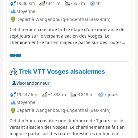
19,36 km
+341 m
-555 m
4h
Moyenne
Départ à Wangenbourg-Engenthal (Bas-Rhin)
Cet itinéraire constitue la 1re étape d'une itinérance de
sept jours sur le versant alsacien des Vosges. Le
cheminement se fait en majeure partie sur des routes
forestières en bon état. Le balisage, excellent, est
constitué de plaquettes sur lesquelles figurent un logo
VTT Orange ou Rouge accompagné de la mention TMV
(Traversée du Massif Vosgien). Cette première étape est
Trek VTT Vosges alsaciennes
courte afin de se familiariser avec le terrain et la
signalétique.
Visorandonneur
192,47 km
+4 838 m
-4 819 m
7 jours
Moyenne
Départ à Wangenbourg-Engenthal (Bas-Rhin)
Cet itinéraire constitue une itinérance de 7 jours sur le
versant alsacien des Vosges. Le cheminement se fait en
majeure partie sur des routes forestières en bon état. Le