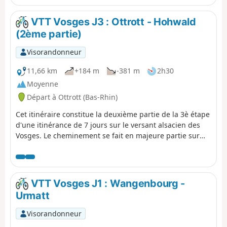
figurent un logo VTT Orange ou Rouge accompagné de
la mention TMV (Traversée du Massif Vosgien).
VTT Vosges J3 : Ottrott - Hohwald
(2ème partie)
Visorandonneur
11,66 km
+184 m
-381 m
2h30
Moyenne
Départ à Ottrott (Bas-Rhin)
Cet itinéraire constitue la deuxième partie de la 3è étape
d'une itinérance de 7 jours sur le versant alsacien des
Vosges. Le cheminement se fait en majeure partie sur
des routes forestières en bon état. Le balisage, excellent,
est constitué de plaquettes sur lesquelles figurent un
logo VTT Orange ou Rouge accompagné de la mention
TMV (Traversée du Massif Vosgien).
VTT Vosges J1 : Wangenbourg -
Urmatt
Visorandonneur