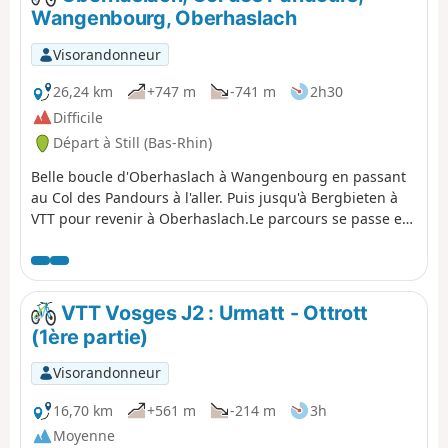
ont un charme indéniable. Le patrimoine est lui aussi
Wangenbourg, Oberhaslach
tout aussi bien représenté.
Visorandonneur
26,24 km
+747 m
-741 m
2h30
Difficile
Départ à Still (Bas-Rhin)
Belle boucle d'Oberhaslach à Wangenbourg en passant
au Col des Pandours à l'aller. Puis jusqu'à Bergbieten à
VTT pour revenir à Oberhaslach.Le parcours se passe en
grande partie sur des chemins carrossables. Il y a
quelques passages techniques sur des singles assez
courts.
VTT Vosges J2 : Urmatt - Ottrott
(1ère partie)
Visorandonneur
16,70 km
+561 m
-214 m
3h
Moyenne