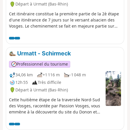
Départ à Urmatt (Bas-Rhin)
Cet itinéraire constitue la première partie de la 2è étape
d'une itinérance de 7 jours sur le versant alsacien des
Vosges. Le cheminement se fait en majeure partie sur
des routes forestières en bon état. Le balisage, excellent,
est constitué de plaquettes sur lesquelles figurent un
logo VTT Orange ou Rouge accompagné de la mention
TMV (Traversée du Massif Vosgien). N.B. La première
Urmatt - Schirmeck
partie de ce parcours (du départ au point (7)) se fait sur
route goudronnée.
Professionnel du tourisme
34,06 km
+1 116 m
-1 048 m
12h 55
Très difficile
Départ à Urmatt (Bas-Rhin)
Cette huitième étape de la traversée Nord-Sud
des Vosges, racontée par Passion Vosges, vous
emmène à la découverte du site du Donon et
du Mémorial d'Alsace Moselle. Le récit de cette
randonnée est assuré par Romain Gascon et