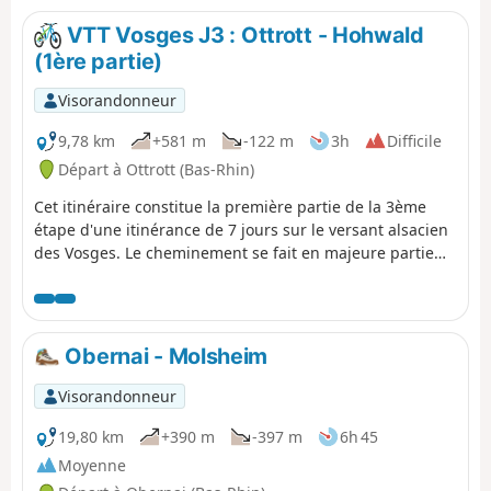
vous pouvez le retrouver - comme l'ensemble
des étapes de la traversée- dans Passion
VTT Vosges J3 : Ottrott - Hohwald
Vosges, le magazine des randonneurs édité
(1ère partie)
par les DNA et L'Alsace.
Visorandonneur
9,78 km
+581 m
-122 m
3h
Difficile
Départ à Ottrott (Bas-Rhin)
Cet itinéraire constitue la première partie de la 3ème
étape d'une itinérance de 7 jours sur le versant alsacien
des Vosges. Le cheminement se fait en majeure partie
sur des routes forestières en bon état. Le balisage,
excellent,est constitué de plaquettes sur lesquelles
figurent un logo VTT Orange ou Rouge accompagné de
la mention TMV (Traversée du Massif Vosgien).
Obernai - Molsheim
Visorandonneur
19,80 km
+390 m
-397 m
6h 45
Moyenne