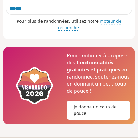
balisage, excellent, est constitué plaquettes sur
lesquelles figurent un logo VTT Orange ou Rouge
accompagné de la mention TMV (Traversée du Massif
Pour plus de randonnées, utilisez notre
moteur de
Vosgien). Au cours de ces étapes, on peut avoir une
recherche
.
vision complète de la région: l'exploitation de la forêt
vosgienne, les châteaux, le vignoble alsacien, les villages
colorés...
Pour continuer à proposer
des
fonctionnalités
gratuites et pratiques
en
randonnée, soutenez-nous
en donnant un petit coup
de pouce !
Je donne un coup de
pouce