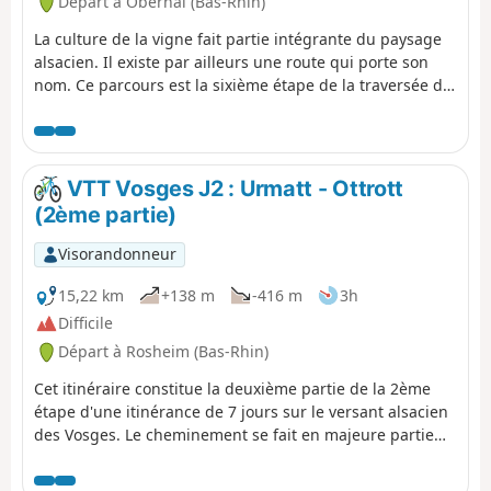
Départ à Obernai (Bas-Rhin)
La culture de la vigne fait partie intégrante du paysage
alsacien. Il existe par ailleurs une route qui porte son
nom. Ce parcours est la sixième étape de la traversée du
vignoble et permet de relier Obernai à Molsheim. Les
points de vue sont très nombreux voire même
omniprésents en dehors des villages. Ces derniers sont
très typiques avec de jolies maisons à colombages et ont
VTT Vosges J2 : Urmatt - Ottrott
un charme indéniable. Le patrimoine est lui aussi tout
(2ème partie)
aussi bien représenté.
Visorandonneur
15,22 km
+138 m
-416 m
3h
Difficile
Départ à Rosheim (Bas-Rhin)
Cet itinéraire constitue la deuxième partie de la 2ème
étape d'une itinérance de 7 jours sur le versant alsacien
des Vosges. Le cheminement se fait en majeure partie
sur des routes forestières en bon état. Le balisage,
excellent, est constitué de plaquettes sur lesquelles