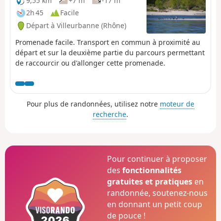
9,55 km
+7 m
-17 m
2h 45
Facile
Départ à Villeurbanne (Rhône)
Promenade facile. Transport en commun à proximité au
départ et sur la deuxième partie du parcours permettant
de raccourcir ou d'allonger cette promenade.
Pour plus de randonnées, utilisez notre
moteur de
recherche
.
Pour continuer à proposer
des
fonctionnalités
gratuites et pratiques
en
randonnée, soutenez-nous
en donnant un petit coup
de pouce !