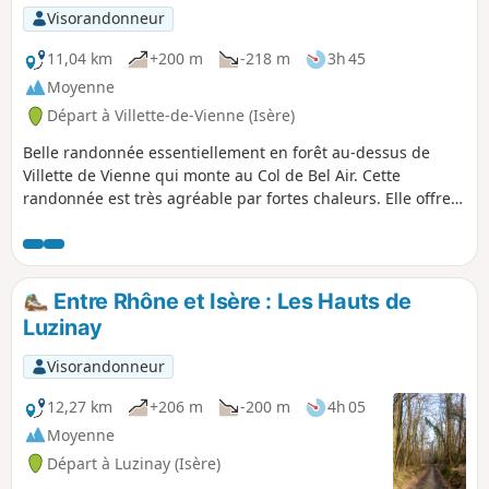
Visorandonneur
11,04 km
+200 m
-218 m
3h 45
Moyenne
Départ à Villette-de-Vienne (Isère)
Belle randonnée essentiellement en forêt au-dessus de
Villette de Vienne qui monte au Col de Bel Air. Cette
randonnée est très agréable par fortes chaleurs. Elle offre
un beau panorama sur les Alpes et le Pilat.
Entre Rhône et Isère : Les Hauts de
Luzinay
Visorandonneur
12,27 km
+206 m
-200 m
4h 05
Moyenne
Départ à Luzinay (Isère)