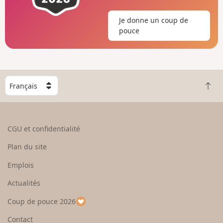
Je donne un coup de
pouce
C
R
h
e
o
t
i
o
s
CGU et confidentialité
u
i
r
s
Plan du site
e
s
n
e
Emplois
h
z
Actualités
a
u
u
n
Coup de pouce 2026
t
p
a
Contact