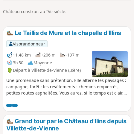
p
Château construit au IVe siècle.
Le Taillis de Mure et la chapelle d'Illins
Visorandonneur
11,48 km
+206 m
-197 m
3h 50
Moyenne
Départ à Villette-de-Vienne (Isère)
Une promenade sans prétention. Elle alterne les paysages :
campagne, forêt ; les revêtements : chemins empierrés,
petites routes asphaltées. Vous aurez, si le temps est clair,
de nombreuses vues sur les sommets environnants. Deux
petites côtes (pas trop saignantes) sont au programme afin
de maintenir la forme.
Grand tour par le Château d'Ilins depuis
Villette-de-Vienne