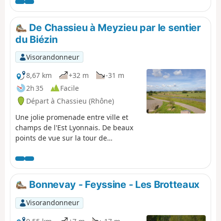
sous-bois et longe un champ pour retrouver des
habitations dans sa partie basse.
De Chassieu à Meyzieu par le sentier
du Biézin
Visorandonneur
8,67 km
+32 m
-31 m
2h 35
Facile
Départ à Chassieu (Rhône)
Une jolie promenade entre ville et
champs de l'Est Lyonnais. De beaux
points de vue sur la tour de
Chassieu, le Groupama Stadium et
l'espace naturel protégé du Biézin.
Ouvrez les yeux, vous y croiserez
peut-être des buses et des aigrettes !
Bonnevay - Feyssine - Les Brotteaux
Visorandonneur