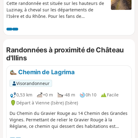
Cette randonnée est située sur les hauteurs de
Luzinay, à cheval sur les départements de
l'Isère et du Rhône. Pour les fans de
géographie, on passe sur quatre communes
différentes en 12 km ! Cette randonnée offre
des très beaux points de vue sur les Alpes, le
Vercors, le massif du Pilat et la métropole
Randonnées à proximité de Château
lyonnaise. Il n'y a que 600 m de route passante
(et c'est relatif !). L'essentiel du parcours est
d'Illins
constitué de chemins ou de voies sans issue
desservant des fermes.
Chemin de Lagrima
Visorandonneur
0,53 km
+0 m
-48 m
0h 10
Facile
Départ à Vienne (Isère) (Isère)
Du Chemin du Gravier Rouge au 14 Chemin des Grandes
Vignes. Permettant de relier le Gravier Rouge à la
Réglane, ce chemin qui dessert des habitations est
goudronné dans sa partie haute. Ensuite il passe en