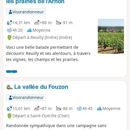
les prairies de l'Arnon
les animaux de la Ferme pédagogique de Martine à Pay. Le
parcours du retour traverse de grandes étendues agricoles.
Visorandonneur
Vous pourrez visiter au départ l'Église Saint-Pierre (XVe-XIXe
s.) si elle est ouverte ou vous régaler au restaurant
14,31 km
+88 m
-91 m
gastronomique Les Saisons Gourmandes.
4h 20
Moyenne
Départ à Reuilly (Indre) (Indre)
Voici une belle balade permettant de
découvrir Reuilly et ses alentours, à travers
les vignes, les champs et les prairies.
La vallée du Fouzon
Visorandonneur
15,61 km
+87 m
-86 m
4h 45
Moyenne
Départ à Saint-Outrille (Cher)
Randonnée sympathique dans une campagne sans