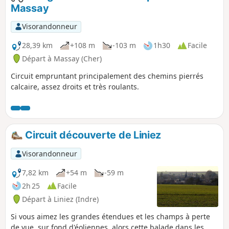
Massay
Visorandonneur
28,39 km
+108 m
-103 m
1h30
Facile
Départ à Massay (Cher)
Circuit empruntant principalement des chemins pierrés
calcaire, assez droits et très roulants.
Circuit découverte de Liniez
Visorandonneur
7,82 km
+54 m
-59 m
2h 25
Facile
Départ à Liniez (Indre)
Si vous aimez les grandes étendues et les champs à perte
de vue, sur fond d'éoliennes, alors cette balade dans les