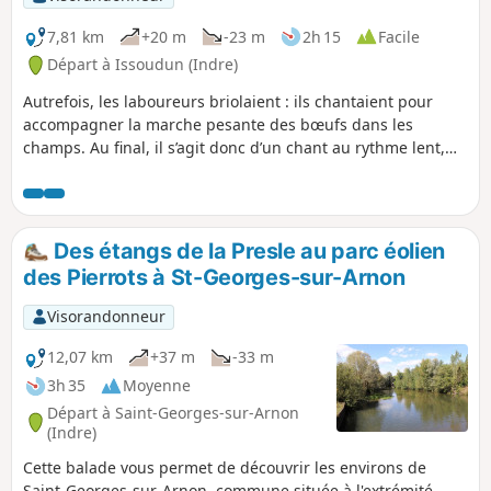
7,81 km
+20 m
-23 m
2h 15
Facile
Départ à Issoudun (Indre)
Autrefois, les laboureurs briolaient : ils chantaient pour
accompagner la marche pesante des bœufs dans les
champs. Au final, il s’agit donc d’un chant au rythme lent,
destiné à soutenir l’effort des bœufs au labour. Aux derniers
jours d’avril, tout doit être terminé.
Des étangs de la Presle au parc éolien
des Pierrots à St-Georges-sur-Arnon
Visorandonneur
12,07 km
+37 m
-33 m
3h 35
Moyenne
Départ à Saint-Georges-sur-Arnon
(Indre)
Cette balade vous permet de découvrir les environs de
Saint-Georges-sur-Arnon, commune située à l'extrémité