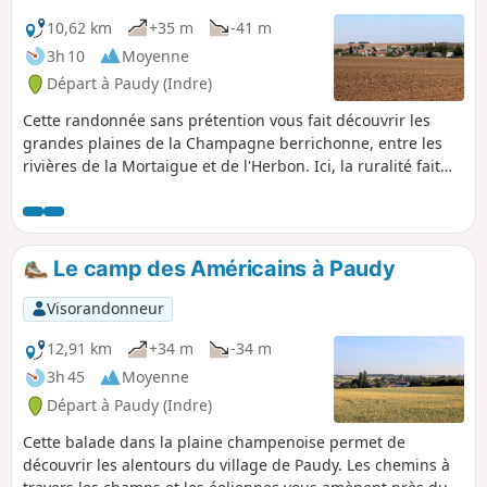
10,62 km
+35 m
-41 m
3h 10
Moyenne
Départ à Paudy (Indre)
Cette randonnée sans prétention vous fait découvrir les
grandes plaines de la Champagne berrichonne, entre les
rivières de la Mortaigue et de l'Herbon. Ici, la ruralité fait
face à la modernité et au développement durable avec
l'exploitation de nombreuses éoliennes, tout en respectant
le patrimoine architectural, représenté notamment par la
tour vestige du château et l'Église Saint-Martin.
Le camp des Américains à Paudy
Visorandonneur
12,91 km
+34 m
-34 m
3h 45
Moyenne
Départ à Paudy (Indre)
Cette balade dans la plaine champenoise permet de
découvrir les alentours du village de Paudy. Les chemins à