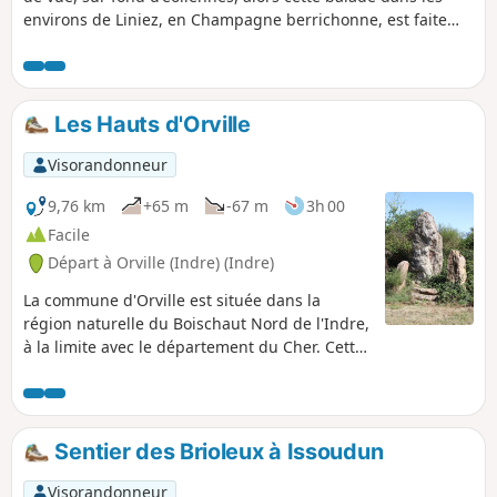
environs de Liniez, en Champagne berrichonne, est faite
pour vous. Vous pourrez également y découvrir le dolmen
de la Pierre Levée.
Les Hauts d'Orville
Visorandonneur
9,76 km
+65 m
-67 m
3h 00
Facile
Départ à Orville (Indre) (Indre)
La commune d'Orville est située dans la
région naturelle du Boischaut Nord de l'Indre,
à la limite avec le département du Cher. Cette
randonnée vous permet d'en découvrir ses
alentours, notamment sa jolie petite église
restaurée, quelques pierres levées et le
Moulin de Venet.
Sentier des Brioleux à Issoudun
Visorandonneur