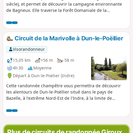
siècle), et permet de découvrir la campagne environnante
de Bagneux. Elle traverse la Forêt Domaniale de la
Vernusse, puis atteint les deux menhirs de Tréfoux.
Circuit de la Marivolle à Dun-le-Poëllier
Visorandonneur
15,05 km
+56 m
-58 m
4h 30
Moyenne
Départ à Dun-le-Poëlier (Indre)
Cette randonnée champêtre vous permettra de découvrir
les alentours de Dun-le-Poëllier situé dans le pays de
Bazelle, à l'extrême Nord-Est de l'Indre, à la limite de
l'Indre-et-Loir. Par de petites routes et d'agréables chemins,
vous vous promènerez à travers les prairies de la vallée du
Fouzon et dans les magnifiques sous-bois des Tailles de
Ruines.
Plus de circuits de randonnée Giroux