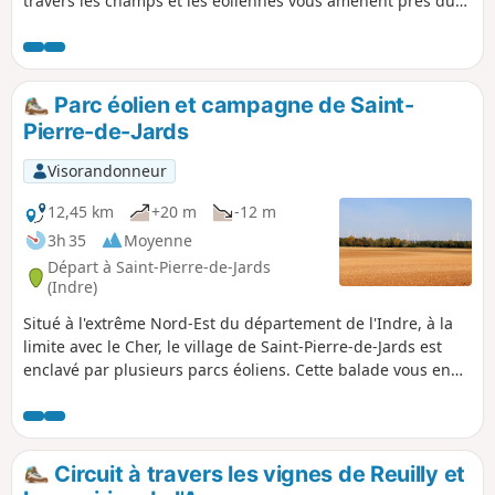
travers les champs et les éoliennes vous amènent près du
domaine de Volvault où s'est située la première école
d’aviation du monde, en 1917, par les alliés américains. Puis
vous atteignez le hameau de Vœu. Le retour à Paudy
s'effectue par l'étang communal. Pour finir, on pourra
Parc éolien et campagne de Saint-
admirer la tour dominant Paudy, un des vestiges du
Pierre-de-Jards
château du XIIe siècle et l'Église Saint-Martin.
Visorandonneur
12,45 km
+20 m
-12 m
3h 35
Moyenne
Départ à Saint-Pierre-de-Jards
(Indre)
Situé à l'extrême Nord-Est du département de l'Indre, à la
limite avec le Cher, le village de Saint-Pierre-de-Jards est
enclavé par plusieurs parcs éoliens. Cette balade vous en
fait découvrir quelques aspects. Au loin, se devinent le
Château de Cermelles (à l'Est) et la Tour Chamborant de
l'église Saint-Paxent de l'ancienne Abbaye Saint-Martin de
Massay (au Nord-Est, dans le Cher). La traversée du Bois de
Circuit à travers les vignes de Reuilly et
la Ville est très agréable puis on découvre, selon la période,