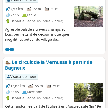
7,53 km
+22 m
-30 m
2h 15
Facile
Départ à Bagneux (Indre) (Indre)
Agréable balade à travers champs et
bois, permettant de découvrir quelques
mégalithes autour du village de
Bagneux dans le Boischaut Nord de
l'Indre, notamment la Pierre Couverte
de Bué, dolmen néolithique classé
monument historique.
Le circuit de la Vernusse à partir de
Bagneux
Visorandonneur
12,62 km
+55 m
-55 m
3h 45
Moyenne
Départ à Bagneux (Indre) (Indre)
Cette randonnée part de l'Église Saint-Austrégésile (fin 19e