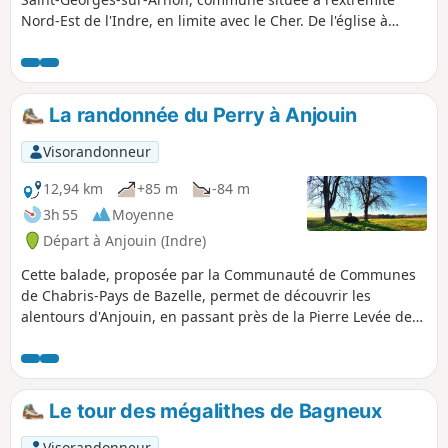
Nord-Est de l'Indre, en limite avec le Cher. De l'église à
l'ancien lavoir sur l'Arnon, vous atteindrez le plan d'eau
aménagé de la Presle constitué de deux étangs. Puis vous
zigzaguerez le long des méandres de l'Arnon dans un site
agréable et reposant. La deuxième partie de la randonnée
La randonnée du Perry à Anjouin
vous transporte au milieu des parcs éoliens des Pierrots et
des Tilleuls à travers les grandes étendues agricoles
Visorandonneur
typiques de la Champagne berrichonne.
12,94 km
+85 m
-84 m
3h 55
Moyenne
Départ à Anjouin (Indre)
Cette balade, proposée par la Communauté de Communes
de Chabris-Pays de Bazelle, permet de découvrir les
alentours d'Anjouin, en passant près de la Pierre Levée de
Bellevue, puis sur le Perry, près du Château de la Roche
pour finir par la Boulaye et les Maisons Rouges. Les
paysages sont typiques du Boischaut Nord de l'Indre.
Le tour des mégalithes de Bagneux
Visorandonneur