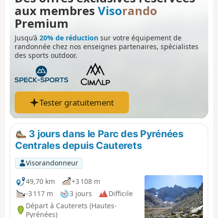
aux membres
Viso
rando
Premium
Jusqu’à
20% de réduction
sur votre équipement de
randonnée chez nos enseignes partenaires, spécialistes
des sports outdoor.
Tester gratuitement
3 jours dans le Parc des Pyrénées
Centrales depuis Cauterets
Visorandonneur
49,70 km
+3 108 m
-3 117 m
3 jours
Difficile
Départ à Cauterets (Hautes-
Pyrénées)