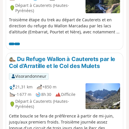
Départ à Cauterets (Hautes-
Pyrénées)
Troisième étape du trek au départ de Cauterets et en
direction du refuge du Wallon Marcadau par les lacs
d'altitude (Embarrat, Pourtet et Nère), avec notamment la
magnifique montée vers le Pont d'Espagne au bord des
cascades.
Du Refuge Wallon à Cauterets par le
Col d'Arratille et le Col des Mulets
Visorandonneur
21,31 km
+850 m
-1 677 m
8h 30
Difficile
Départ à Cauterets (Hautes-
Pyrénées)
Cette boucle se fera de préférence à partir de mi-juin,
jusqu'aux premiers froids. Troisième journée assez
longue d'un circuit de trois jours dans le Parc des