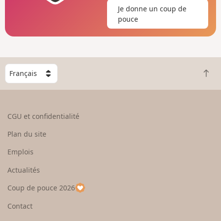
Je donne un coup de
pouce
C
R
h
e
o
t
i
o
s
CGU et confidentialité
u
i
r
s
Plan du site
e
s
n
e
Emplois
h
z
Actualités
a
u
u
n
Coup de pouce 2026
t
p
a
Contact
y