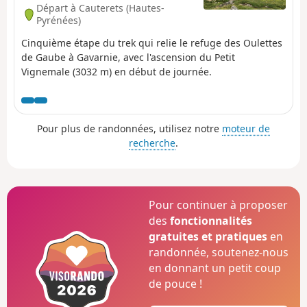
Départ à Cauterets (Hautes-
Pyrénées)
Cinquième étape du trek qui relie le refuge des Oulettes
de Gaube à Gavarnie, avec l'ascension du Petit
Vignemale (3032 m) en début de journée.
Pour plus de randonnées, utilisez notre
moteur de
recherche
.
Pour continuer à proposer
des
fonctionnalités
gratuites et pratiques
en
randonnée, soutenez-nous
en donnant un petit coup
de pouce !