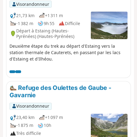
Visorandonneur
21,73 km
+1 311 m
-1 382 m
9h 55
Difficile
Départ à Estaing (Hautes-
Pyrénées) (Hautes-Pyrénées)
Deuxième étape du trek au départ d'Estaing vers la
station thermale de Cauterets, en passant par les lacs
d'Estaing et d'Ilhéou.
Refuge des Oulettes de Gaube -
Gavarnie
Visorandonneur
23,40 km
+1 097 m
-1 875 m
10h
Très difficile