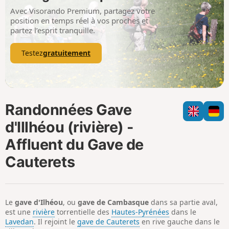
i
m
Avec Visorando Premium, partagez votre
p
position en temps réel à vos proches et
partez l’esprit tranquille.
Testez
gratuitement
Randonnées Gave
d'Illhéou (rivière) -
Affluent du Gave de
Cauterets
Le
gave d'Ilhéou
, ou
gave de Cambasque
dans sa partie aval,
est une
rivière
torrentielle des
Hautes-Pyrénées
dans le
Lavedan
. Il rejoint le
gave de Cauterets
en rive gauche dans le