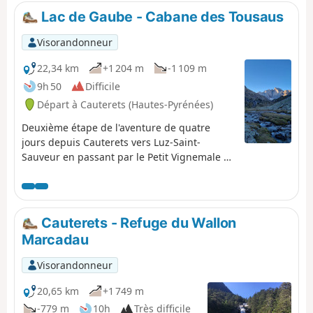
Lac de Gaube - Cabane des Tousaus
Visorandonneur
22,34 km
+1 204 m
-1 109 m
9h 50
Difficile
Départ à Cauterets (Hautes-Pyrénées)
Deuxième étape de l'aventure de quatre
jours depuis Cauterets vers Luz-Saint-
Sauveur en passant par le Petit Vignemale et
Gavarnie. Elle est faisable en une journée,
mais je pense qu'il serait plus agréable de la
découper en deux jours pour prendre le
temps d'apprécier les paysages grandioses !
Cauterets - Refuge du Wallon
Marcadau
Visorandonneur
20,65 km
+1 749 m
-779 m
10h
Très difficile