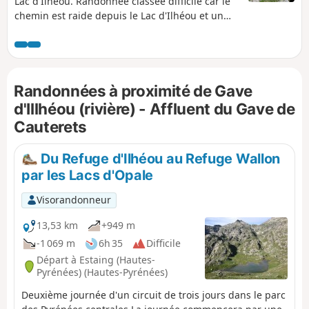
Lac d'Ilhéou. Randonnée classée difficile car le
chemin est raide depuis le Lac d'Ilhéou et un
bon sens de l'orientation est nécessaire en fin
de parcours. Randonnée d'été à entreprendre
de la fin Juin jusqu'aux premières neiges (pour
la partie Ilhéou - Hourat). Attention Patou, chien
Randonnées à proximité de Gave
qui garde les brebis, ne pas traverser un
troupeau, mais le contourner.
d'Illhéou (rivière) - Affluent du Gave de
Cauterets
Du Refuge d'Ilhéou au Refuge Wallon
par les Lacs d'Opale
Visorandonneur
13,53 km
+949 m
-1 069 m
6h 35
Difficile
Départ à Estaing (Hautes-
Pyrénées) (Hautes-Pyrénées)
Deuxième journée d'un circuit de trois jours dans le parc