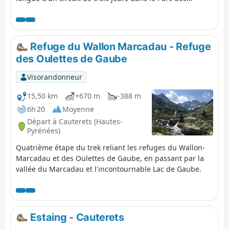
Pyrénées Centrales. En cas de mauvais temps ou
d'imprévu, possibilité d'écourter, en descendant
directement du (1) au (8).
Refuge du Wallon Marcadau - Refuge
des Oulettes de Gaube
Visorandonneur
15,50 km
+670 m
-388 m
6h 20
Moyenne
Départ à Cauterets (Hautes-
Pyrénées)
Quatrième étape du trek reliant les refuges du Wallon-
Marcadau et des Oulettes de Gaube, en passant par la
vallée du Marcadau et l'incontournable Lac de Gaube.
Estaing - Cauterets