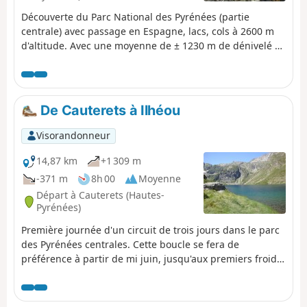
Découverte du Parc National des Pyrénées (partie
centrale) avec passage en Espagne, lacs, cols à 2600 m
d'altitude. Avec une moyenne de ± 1230 m de dénivelé et
17 km de distance par jour, ce périple est, somme toute,
sportif. Bien prendre en considération les dénivelés
cumulés et les kilomètres à effectuer. Le périple se
déroule entre 1000 m et 2655 m d’altitude. Départ de ce
De Cauterets à Ilhéou
circuit accessible en transports en commun (autocars et
navette depuis Cauterets en été).
Visorandonneur
14,87 km
+1 309 m
-371 m
8h 00
Moyenne
Départ à Cauterets (Hautes-
Pyrénées)
Première journée d'un circuit de trois jours dans le parc
des Pyrénées centrales. Cette boucle se fera de
préférence à partir de mi juin, jusqu'aux premiers froids.
Montée au Lac Noir, au Col d'Ilhéou, au Refuge d'Ilhéou
et au Lac d'Ilhéou