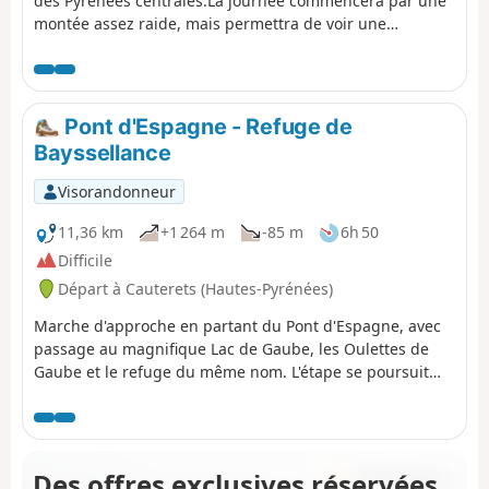
des Pyrénées centrales.La journée commencera par une
montée assez raide, mais permettra de voir une
multitude de lacs d'altitude, avant d'arriver au refuge
Wallon.Si le temps manque, le passage aux lacs d'Opale
peut être supprimé.
Pont d'Espagne - Refuge de
Bayssellance
Visorandonneur
11,36 km
+1 264 m
-85 m
6h 50
Difficile
Départ à Cauterets (Hautes-Pyrénées)
Marche d'approche en partant du Pont d'Espagne, avec
passage au magnifique Lac de Gaube, les Oulettes de
Gaube et le refuge du même nom. L'étape se poursuit
par une montée plus sévère aux Lacs d'Arraillé puis le
passage de la Hourquette d'Ossoue avant de
redescendre sur le Refuge de Bayssellance.
Des offres exclusives réservées