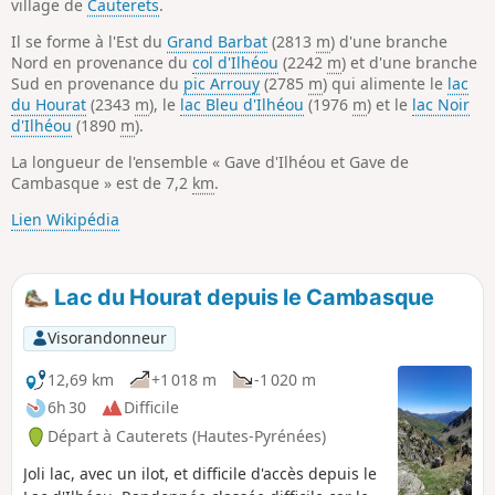
village de
Cauterets
.
Il se forme à l'Est du
Grand Barbat
(2813
m
) d'une branche
Nord en provenance du
col d'Ilhéou
(2242
m
) et d'une branche
Sud en provenance du
pic Arrouy
(2785
m
) qui alimente le
lac
du Hourat
(2343
m
), le
lac Bleu d'Ilhéou
(1976
m
) et le
lac Noir
d'Ilhéou
(1890
m
).
La longueur de l'ensemble « Gave d'Ilhéou et Gave de
Cambasque » est de 7,2
km
.
Lien Wikipédia
Lac du Hourat depuis le Cambasque
Visorandonneur
12,69 km
+1 018 m
-1 020 m
6h 30
Difficile
Départ à Cauterets (Hautes-Pyrénées)
Joli lac, avec un ilot, et difficile d'accès depuis le