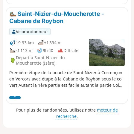
Saint-Nizier-du-Moucherotte -
Cabane de Roybon
Visorandonneur
19,93 km
+1 394 m
-1 113 m
9h 40
Difficile
Départ à Saint-Nizier-du-
Moucherotte (Isère)
Première étape de la boucle de Saint Nizier à Corrençon
en Vercors avec étape à la Cabane de Roybon sous le col
Vert.Autant la 1ère partie est facile autant la partie Col
de l'Arc - Col Vertest engagée avec des passages au
dessus d'un grand vide!Faire bien attention.
Pour plus de randonnées, utilisez notre
moteur de
recherche
.