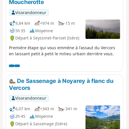
Moucherotte
Visorandonneur
9,84 km
+974 m
-15 m
5h 35
Moyenne
Départ à Seyssinet-Pariset (Isère)
Première étape qui vous emmène à l'assaut du Vercors
en laissant petit à petit le milieu urbain derrière vous.
De Sassenage à Noyarey à flanc du
Vercors
Visorandonneur
6,07 km
+343 m
-341 m
2h 45
Moyenne
Départ à Sassenage (Isère)