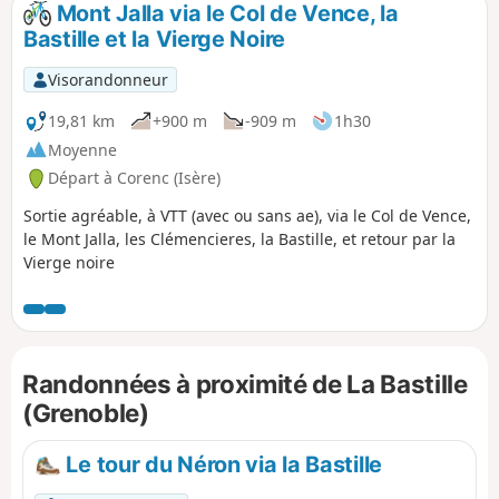
Mont Jalla via le Col de Vence, la
p
Bastille et la Vierge Noire
Visorandonneur
19,81 km
+900 m
-909 m
1h30
Moyenne
Départ à Corenc (Isère)
Sortie agréable, à VTT (avec ou sans ae), via le Col de Vence,
le Mont Jalla, les Clémencieres, la Bastille, et retour par la
Vierge noire
Randonnées à proximité de La Bastille
(Grenoble)
Le tour du Néron via la Bastille