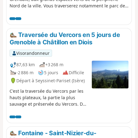
Nord de la ville. Vous traverserez notamment le parc de
l'Île d'Amour (accessible à tout âge...) et l'arboretum du
domaine universitaire. Vous n'aurez plus vraiment
l'impression d'être en milieu urbain.
Traversée du Vercors en 5 jours de
Grenoble à Châtillon en Diois
Visorandonneur
87,63 km
+3 268 m
-2 886 m
5 jours
Difficile
Départ à Seyssinet-Pariset (Isère)
C'est la traversée du Vercors par les
hauts plateaux, la partie la plus
sauvage et préservée du Vercors. Du
Nord au Sud du Vercors environ
88km de marche au milieu de
paysages grandioses. Bivouac sous la
tente ou dans les différents abris qui
Fontaine - Saint-Nizier-du-
bordent le GR® sont au rendez vous.