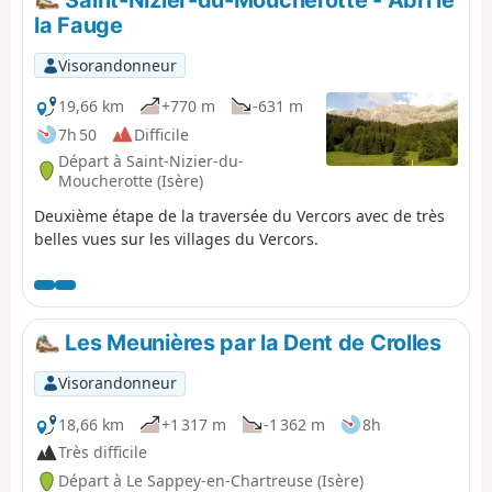
la Fauge
Visorandonneur
19,66 km
+770 m
-631 m
7h 50
Difficile
Départ à Saint-Nizier-du-
Moucherotte (Isère)
Deuxième étape de la traversée du Vercors avec de très
belles vues sur les villages du Vercors.
Les Meunières par la Dent de Crolles
Visorandonneur
18,66 km
+1 317 m
-1 362 m
8h
Très difficile
Départ à Le Sappey-en-Chartreuse (Isère)