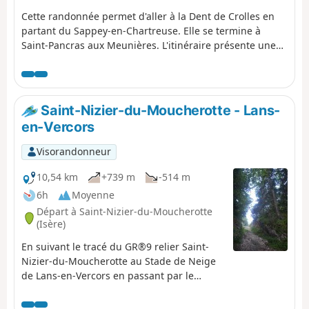
Cette randonnée permet d'aller à la Dent de Crolles en
partant du Sappey-en-Chartreuse. Elle se termine à
Saint-Pancras aux Meunières. L'itinéraire présente une
variété de paysages et de très beaux panoramas tout le
long du parcours sur La Dent de Crolles, Chamechaude
et les massifs de la Chartreuse et Belledone. La boucle
de la Dent de Crolles est bien sûr fréquentée mais le
Saint-Nizier-du-Moucherotte - Lans-
reste du parcours se fait dans un calme agréable. Il est
en-Vercors
réalisable en bus depuis et vers Grenoble.
Visorandonneur
10,54 km
+739 m
-514 m
6h
Moyenne
Départ à Saint-Nizier-du-Moucherotte
(Isère)
En suivant le tracé du GR®9 relier Saint-
Nizier-du-Moucherotte au Stade de Neige
de Lans-en-Vercors en passant par le
Moucherotte. Nécessité de 2 véhicules.