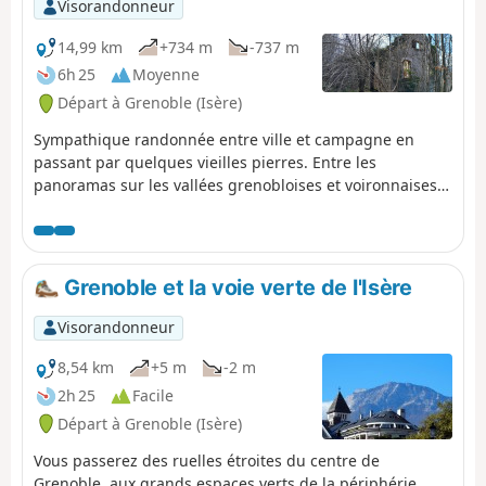
Visorandonneur
14,99 km
+734 m
-737 m
6h 25
Moyenne
Départ à Grenoble (Isère)
Sympathique randonnée entre ville et campagne en
passant par quelques vieilles pierres. Entre les
panoramas sur les vallées grenobloises et voironnaises,
on s'arrêtera sur le calme du panorama sur le Pinea,
Chamechaude, et l'Ecoutoux en allant vers les batteries.
Grenoble et la voie verte de l'Isère
Visorandonneur
8,54 km
+5 m
-2 m
2h 25
Facile
Départ à Grenoble (Isère)
Vous passerez des ruelles étroites du centre de
Grenoble, aux grands espaces verts de la périphérie