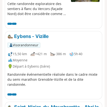
Cette randonnée exploratoire des
sentiers à flanc du Vercors (façade
Nord) doit être considérée comme un
entraînement si plus haut il fait froid.
Trois points de vue dont deux
aménagés. Pour autant, sur ce trajet,
le changement de pente incessant
Eybens - Vizille
n'est pas pour déplaire au
randonneur ou coureur qui voudrait
Visorandonneur
s'attaquer plus tard à la draille
menant au plateau du Sornin. Cette
15,50 km
+421 m
-386 m
5h 40
randonnée n'est agréable que par
Moyenne
temps sec car les pentes glissent
Départ à Eybens (Isère)
après la pluie.
Randonnée événementielle réalisée dans le cadre mixte
du semi marathon Grenoble-Vizille et de la dite
randonnée.
Saint-Nizier-du-Moucherotte - Abri le