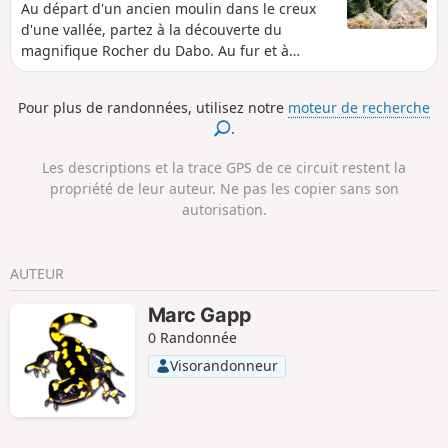
Au départ d'un ancien moulin dans le creux
d'une vallée, partez à la découverte du
magnifique Rocher du Dabo. Au fur et à
mesure de votre randonnée, vous le
découvrirez sous différents angles. De
Pour plus de randonnées, utilisez notre
moteur de recherche
magnifiques paysages et le patrimoine local
.
vous charmeront.
Les descriptions et la trace GPS de ce circuit restent la
propriété de leur auteur. Ne pas les copier sans son
autorisation.
AUTEUR
Marc Gapp
0 Randonnée
Visorandonneur