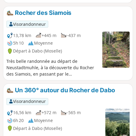
accidentels mais aussi un cimetière
gallo-romain très bien préservé, une
Rocher des Siamois
superbe vue sur la Chapelle Saint-Léon
du Dabo et un beau rocher d'escalade.
Visorandonneur
Le retour le long de la Zorn en fait une
promenade très bucolique.
13,78 km
+445 m
-437 m
5h 10
Moyenne
Départ à Dabo (Moselle)
Très belle randonnée au départ de
Neustadtmuhle, à la découverte du Rocher
des Siamois, en passant par le
Heidenschlossfels, et la paroi rocheuse du
Geisterfelsen. Une grande partie de la
Un 360° autour du Rocher de Dabo
randonnée se pratique en forêt sur de
beaux sentiers balisés.
Visorandonneur
16,56 km
+572 m
-565 m
6h 20
Moyenne
Départ à Dabo (Moselle)