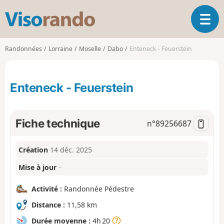
V
O
i
u
s
v
o
Randonnées
Lorraine
Moselle
Dabo
Enteneck - Feuerstein
r
r
i
a
r
n
Enteneck - Feuerstein
l
d
a
o
n
a
Fiche technique
n°
89256687
v
i
Création
14 déc. 2025
g
a
Mise à jour
–
t
i
Activité :
Randonnée Pédestre
o
n
Distance :
11,58 km
Durée moyenne :
4h 20