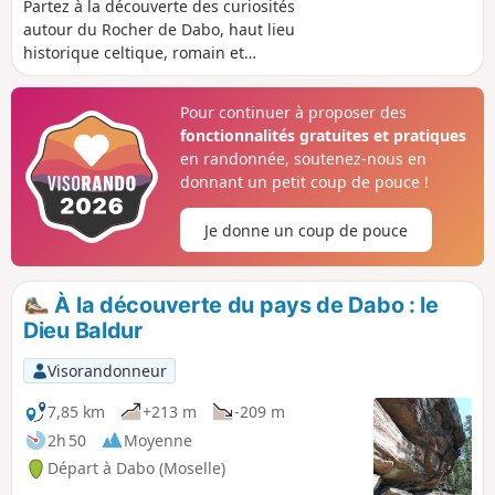
Partez à la découverte des curiosités
autour du Rocher de Dabo, haut lieu
historique celtique, romain et
moyenâgeux. Le Rocher de Dabo est un
site incontournable de la commune. Du
Pour continuer à proposer des
haut de ses 664m, il offre un des
fonctionnalités gratuites et pratiques
panoramas les plus grandioses des
en randonnée, soutenez-nous en
Hautes Vosges Gréseuses allant de la
donnant un petit coup de pouce !
plaine de l'Alsace à l'Est, du massif
vosgien au Sud, au plateau lorrain au
Je donne un coup de pouce
Nord Est.
À la découverte du pays de Dabo : le
Dieu Baldur
Visorandonneur
7,85 km
+213 m
-209 m
2h 50
Moyenne
Départ à Dabo (Moselle)