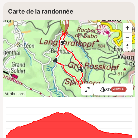
Carte de la randonnée
3D
NOUVEAU
A
Attributions
ff
i
c
h
e
r
l