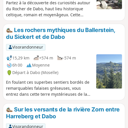
Partez à la découverte des curiosités autour
du Rocher de Dabo, haut lieu historique
celtique, romain et moyenâgeux. Cette
randonnée autour du massif du Ballerstein
est un concentré de ce qu'il y a de plus
Les rochers mythiques du Ballerstein,
beau : rochers remarquables et falaises de
du Sickert et de Dabo
grès, points de vues sur les forêts de
résineux et les localités alentour, sentiers
Visorandonneur
bucoliques riches en histoire et légendes.
Vous entrez dans le royaume de Baldur, dieu
15,29 km
+574 m
-574 m
celte de la lumière.
6h 00
Moyenne
Départ à Dabo (Moselle)
En foulant ces superbes sentiers bordés de
remarquables falaises gréseuses, vous
entrez dans cette terre mystérieuses de la
région de Dabo qui a été marquée par une
forte présence celte. Les sites remarquables
Sur les versants de la rivière Zorn entre
du Ballerstein, territoire du dieu Baldur, dieu
Harreberg et Dabo
celte de la lumière, du Sickert et de Dabo
rassemblent un grand nombre de curiosités
Visorandonneur