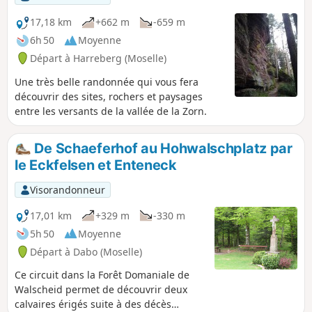
géologiques parcourus par des sentiers
ombragés et bucoliques ou alternent
17,18 km
+662 m
-659 m
plusieurs magnifiques panoramas.
6h 50
Moyenne
Départ à Harreberg (Moselle)
Une très belle randonnée qui vous fera
découvrir des sites, rochers et paysages
entre les versants de la vallée de la Zorn.
De Schaeferhof au Hohwalschplatz par
le Eckfelsen et Enteneck
Visorandonneur
17,01 km
+329 m
-330 m
5h 50
Moyenne
Départ à Dabo (Moselle)
Ce circuit dans la Forêt Domaniale de
Walscheid permet de découvrir deux
calvaires érigés suite à des décès