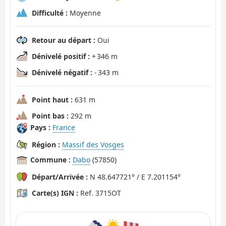
Difficulté :
Moyenne
Retour au départ :
Oui
Dénivelé positif :
+ 346 m
Dénivelé négatif :
- 343 m
Point haut :
631 m
Point bas :
292 m
Pays :
France
Région :
Massif des Vosges
Commune :
Dabo
(57850)
Départ/Arrivée :
N 48.647721° / E 7.201154°
Carte(s) IGN :
Ref. 3715OT