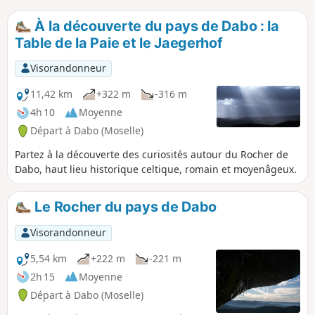
À la découverte du pays de Dabo : la
Table de la Paie et le Jaegerhof
Visorandonneur
11,42 km
+322 m
-316 m
4h 10
Moyenne
Départ à Dabo (Moselle)
Partez à la découverte des curiosités autour du Rocher de
Dabo, haut lieu historique celtique, romain et moyenâgeux.
Le Rocher du pays de Dabo
Visorandonneur
5,54 km
+222 m
-221 m
2h 15
Moyenne
Départ à Dabo (Moselle)