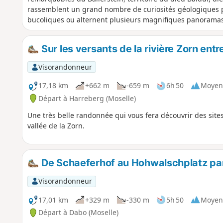
rassemblent un grand nombre de curiosités géologiques 
bucoliques ou alternent plusieurs magnifiques panoramas
Sur les versants de la rivière Zorn ent
Visorandonneur
17,18 km
+662 m
-659 m
6h 50
Moyen
Départ à Harreberg (Moselle)
Une très belle randonnée qui vous fera découvrir des sites
vallée de la Zorn.
De Schaeferhof au Hohwalschplatz par
Visorandonneur
17,01 km
+329 m
-330 m
5h 50
Moyen
Départ à Dabo (Moselle)