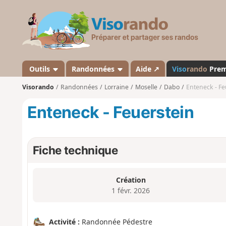
V
i
s
o
r
a
Outils
Randonnées
Aide ↗
Viso
rando
Pre
n
Visorando
Randonnées
Lorraine
Moselle
Dabo
Enteneck - Fe
d
o
Enteneck - Feuerstein
Fiche technique
Création
1 févr. 2026
Activité :
Randonnée Pédestre