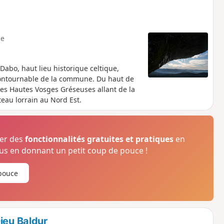
e
Dabo, haut lieu historique celtique,
contournable de la commune. Du haut de
des Hautes Vosges Gréseuses allant de la
teau lorrain au Nord Est.
ser des
fonctionnalités gratuites et pratiques
en
s en donnant un petit coup de pouce !
pouce
ieu Baldur