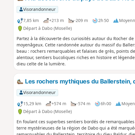
Visorandonneur
7,85 km
+213 m
-209 m
2h 50
Moyenn
Départ à Dabo (Moselle)
Partez à la découverte des curiosités autour du Rocher de 
moyenâgeux. Cette randonnée autour du massif du Ballerst
beau : rochers remarquables et falaises de grès, points de 
alentour, sentiers bucoliques riches en histoire et légend
dieu celte de la lumière.
Les rochers mythiques du Ballerstein, 
Visorandonneur
15,29 km
+574 m
-574 m
6h 00
Moyen
Départ à Dabo (Moselle)
En foulant ces superbes sentiers bordés de remarquables 
terre mystérieuses de la région de Dabo qui a été marquée
remarquables du Ballerstein, territoire du dieu Baldur, die