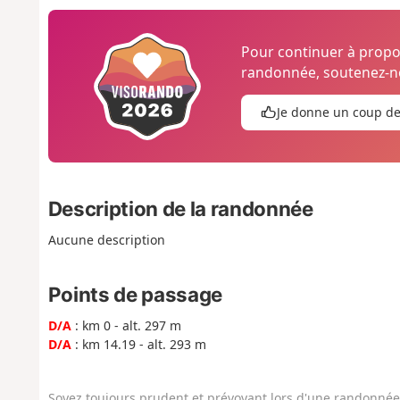
Pour continuer à prop
randonnée, soutenez-no
Je donne un coup d
Description de la randonnée
Aucune description
Points de passage
D/A
: km 0 - alt. 297 m
D/A
: km 14.19 - alt. 293 m
Soyez toujours prudent et prévoyant lors d'une randonnée. 