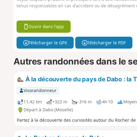
tenus responsables en cas d'accident ou de désagrément q
Ouvrir dans l'app
Télécharger le GPX
Télécharger le PDF
Autres randonnées dans le s
À la découverte du pays de Dabo : la Ta
Visorandonneur
11,42 km
+322 m
-316 m
4h 10
Moyen
Départ à Dabo (Moselle)
Partez à la découverte des curiosités autour du Rocher de