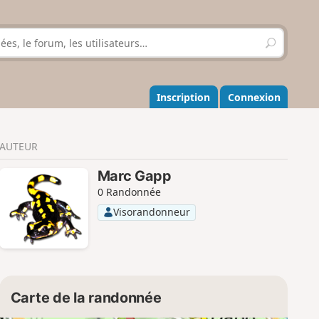
R
e
c
h
e
Inscription
Connexion
r
c
h
AUTEUR
e
r
Marc Gapp
0 Randonnée
Visorandonneur
Carte de la randonnée