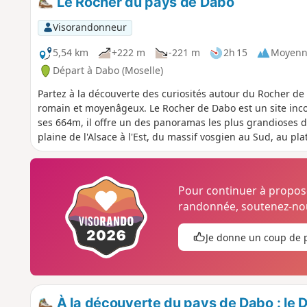
Le Rocher du pays de Dabo
Visorandonneur
5,54 km
+222 m
-221 m
2h 15
Moyenn
Départ à Dabo (Moselle)
Partez à la découverte des curiosités autour du Rocher de 
romain et moyenâgeux. Le Rocher de Dabo est un site in
ses 664m, il offre un des panoramas les plus grandioses 
plaine de l'Alsace à l'Est, du massif vosgien au Sud, au pla
Pour continuer à propo
randonnée, soutenez-nou
Je donne un coup de 
À la découverte du pays de Dabo : le D