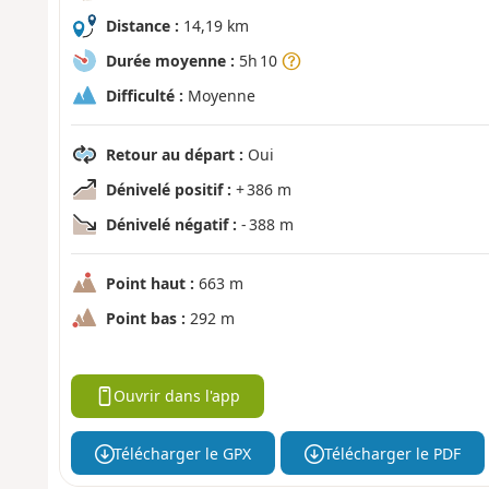
Distance :
14,19 km
Durée moyenne :
5h 10
Difficulté :
Moyenne
Retour au départ :
Oui
Dénivelé positif :
+ 386 m
Dénivelé négatif :
- 388 m
Point haut :
663 m
Point bas :
292 m
Ouvrir dans l'app
Télécharger le GPX
Télécharger le PDF