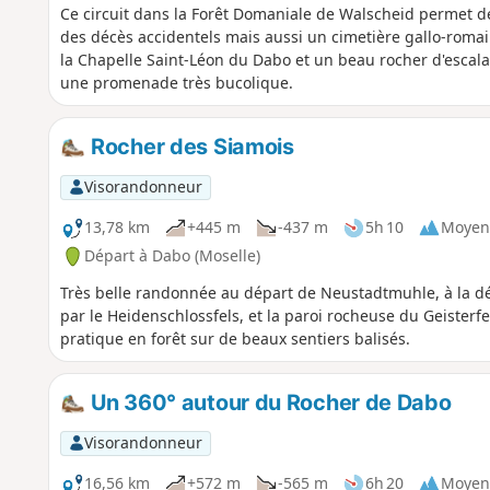
Ce circuit dans la Forêt Domaniale de Walscheid permet de
des décès accidentels mais aussi un cimetière gallo-romai
la Chapelle Saint-Léon du Dabo et un beau rocher d'escalad
une promenade très bucolique.
Rocher des Siamois
Visorandonneur
13,78 km
+445 m
-437 m
5h 10
Moyen
Départ à Dabo (Moselle)
Très belle randonnée au départ de Neustadtmuhle, à la d
par le Heidenschlossfels, et la paroi rocheuse du Geister
pratique en forêt sur de beaux sentiers balisés.
Un 360° autour du Rocher de Dabo
Visorandonneur
16,56 km
+572 m
-565 m
6h 20
Moyen