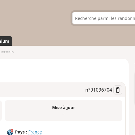
mium
uerstein
n°
91096704
Mise à jour
–
Pays :
France