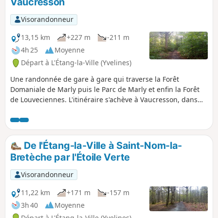
Vaucresson
Visorandonneur
13,15 km
+227 m
-211 m
4h 25
Moyenne
Départ à L'Étang-la-Ville (Yvelines)
Une randonnée de gare à gare qui traverse la Forêt
Domaniale de Marly puis le Parc de Marly et enfin la Forêt
de Louveciennes. L'itinéraire s'achève à Vaucresson, dans
un cadre urbain.
De l'Étang-la-Ville à Saint-Nom-la-
Bretèche par l'Étoile Verte
Visorandonneur
11,22 km
+171 m
-157 m
3h 40
Moyenne
Départ à L'Étang-la-Ville (Yvelines)