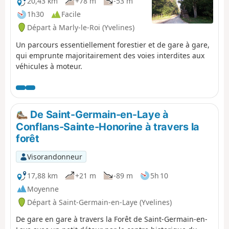
20,43 km
+78 m
-53 m
1h30
Facile
Départ à Marly-le-Roi (Yvelines)
Un parcours essentiellement forestier et de gare à gare,
qui emprunte majoritairement des voies interdites aux
véhicules à moteur.
De Saint-Germain-en-Laye à
Conflans-Sainte-Honorine à travers la
forêt
Visorandonneur
17,88 km
+21 m
-89 m
5h 10
Moyenne
Départ à Saint-Germain-en-Laye (Yvelines)
De gare en gare à travers la Forêt de Saint-Germain-en-