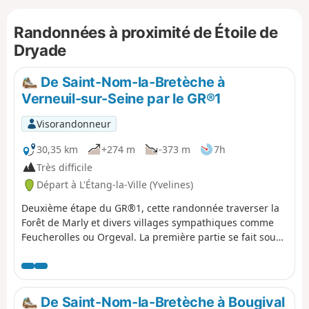
Versailles, Les Tailles d'Herbelaye et Saint-Germain-en-Laye.
Un riche patrimoine est également au rendez-vous,
Randonnées à proximité de Étoile de
notamment dans les parcs de Saint-Cloud et de Marly, à
Marnes-la-Coquette, Chambourcy et Poissy.
Dryade
De Saint-Nom-la-Bretèche à
Verneuil-sur-Seine par le GR®1
Visorandonneur
30,35 km
+274 m
-373 m
7h
Très difficile
Départ à L'Étang-la-Ville (Yvelines)
Deuxième étape du GR®1, cette randonnée traverser la
Forêt de Marly et divers villages sympathiques comme
Feucherolles ou Orgeval. La première partie se fait sous
la forêt tandis que la deuxième alterne entre les prairies,
les zones habitées et les bois. Cette étape a la
particularité d'être assez variée au niveau des paysages
rencontrés.
De Saint-Nom-la-Bretèche à Bougival