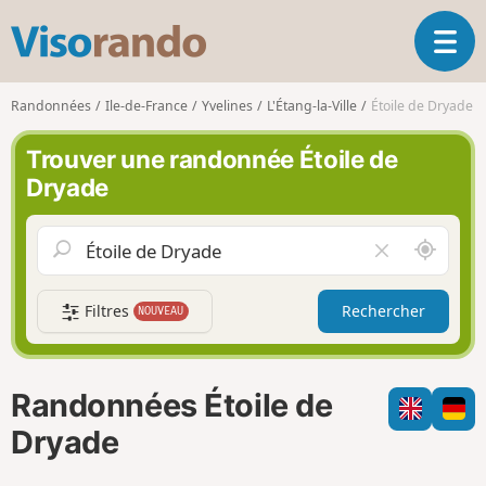
V
O
i
u
s
v
o
Randonnées
Ile-de-France
Yvelines
L'Étang-la-Ville
Étoile de Dryade
r
r
i
a
Trouver une randonnée Étoile de
r
n
Dryade
l
d
a
o
n
A
V
a
u
i
v
t
d
i
Filtres
Rechercher
NOUVEAU
o
e
g
u
r
a
r
l
t
d
e
i
Randonnées Étoile de
e
c
o
m
h
Dryade
n
o
a
i
m