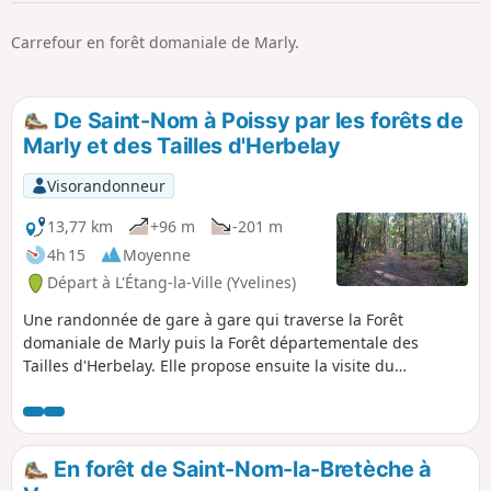
p
Carrefour en forêt domaniale de Marly.
De Saint-Nom à Poissy par les forêts de
Marly et des Tailles d'Herbelay
Visorandonneur
13,77 km
+96 m
-201 m
4h 15
Moyenne
Départ à L'Étang-la-Ville (Yvelines)
Une randonnée de gare à gare qui traverse la Forêt
domaniale de Marly puis la Forêt départementale des
Tailles d'Herbelay. Elle propose ensuite la visite du
charmant centre-ville de Chambourcy et quelques pas en
Forêt domaniale de Saint-Germain-en-Laye. L'itinéraire
s'achève à Poissy où l'on pourra admirer la Collégiale Notre-
Dame et les vestiges du Vieux Pont sur la Seine.
En forêt de Saint-Nom-la-Bretèche à