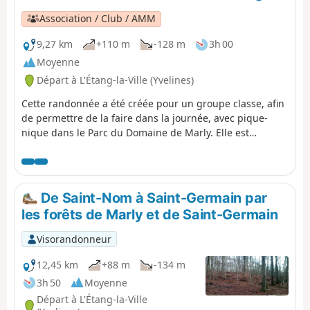
Association / Club / AMM
9,27 km
+110 m
-128 m
3h 00
Moyenne
Départ à L'Étang-la-Ville (Yvelines)
Cette randonnée a été créée pour un groupe classe, afin
de permettre de la faire dans la journée, avec pique-
nique dans le Parc du Domaine de Marly. Elle est
adaptée à des enfants du cycle 3 (CM1-CM2) en fonction
du temps et de la météo. Il est indispensable de prendre
en compte la pluviométrie des jours précédents avant de
se lancer.
De Saint-Nom à Saint-Germain par
les forêts de Marly et de Saint-Germain
Visorandonneur
12,45 km
+88 m
-134 m
3h 50
Moyenne
Départ à L'Étang-la-Ville