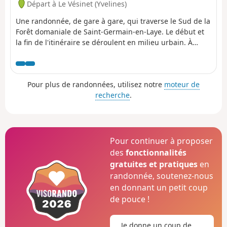
Départ à Le Vésinet (Yvelines)
Une randonnée, de gare à gare, qui traverse le Sud de la
Forêt domaniale de Saint-Germain-en-Laye. Le début et
la fin de l'itinéraire se déroulent en milieu urbain. À
Poissy, la Collégiale Notre-Dame offre une superbe
touche patrimoniale.
Pour plus de randonnées, utilisez notre
moteur de
recherche
.
Pour continuer à proposer
des
fonctionnalités
gratuites et pratiques
en
randonnée, soutenez-nous
en donnant un petit coup
de pouce !
Je donne un coup de