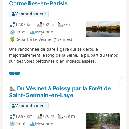
Cormeilles-en-Parisis
Visorandonneur
12,02 km
+52 m
-9 m
3h 35
Moyenne
Départ à Le Vésinet (Yvelines)
Une randonnée de gare à gare qui se déroule
majoritairement le long de la Seine, la plupart du temps
sur des voies piétonnes bien individualisées.
Du Vésinet à Poissy par la Forêt de
Saint-Germain-en-Laye
Visorandonneur
13,87 km
+76 m
-78 m
4h 10
Moyenne