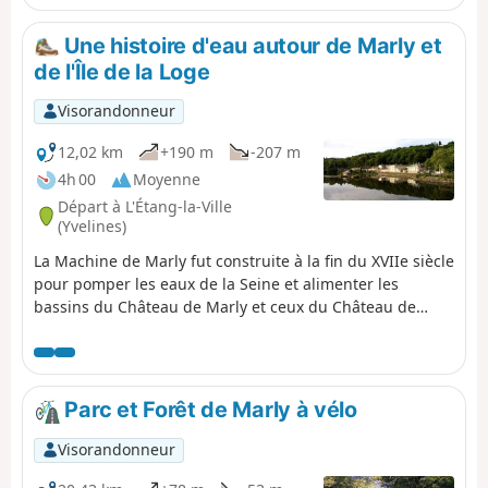
forestières, plusieurs arbres remarquables et
une ancienne croix du XVIIIe siècle.
Une histoire d'eau autour de Marly et
de l'Île de la Loge
Visorandonneur
12,02 km
+190 m
-207 m
4h 00
Moyenne
Départ à L'Étang-la-Ville
(Yvelines)
La Machine de Marly fut construite à la fin du XVIIe siècle
pour pomper les eaux de la Seine et alimenter les
bassins du Château de Marly et ceux du Château de
Versailles. Cette randonnée, en bonne partie en milieu
urbain, traverse un "confetti" de la Forêt de Marly puis le
Parc du même nom où subsistent les bassins. Après une
bonne descente jusqu'à la Machine de Marly, on traverse
Parc et Forêt de Marly à vélo
la pittoresque Île de la Loge avant de remonter sur les
hauteurs de Marly-le-Roi.
Visorandonneur