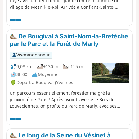
Laye avec un petit détour par le centre historique du
village de Mesnil-le-Roi. Arrivée à Conflans-Sainte-
Honorine, capitale de la batellerie.
De Bougival à Saint-Nom-la-Bretèche
par le Parc et la Forêt de Marly
Visorandonneur
9,08 km
+130 m
-115 m
3h 00
Moyenne
Départ à Bougival (Yvelines)
Un parcours essentiellement forestier malgré la
proximité de Paris ! Après avoir traversé le Bois de
Louveciennes, on profite du Parc de Marly, avec ses
perspectives et ses pièces d'eau. On termine par la Forêt
Domaniale de Marly, avec un parcours tout d'abord
sinueux, puis sur un large chemin rectiligne.
Le long de la Seine du Vésinet à