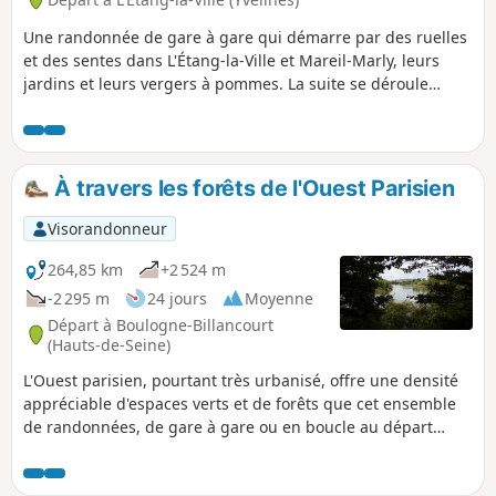
Une randonnée de gare à gare qui démarre par des ruelles
et des sentes dans L'Étang-la-Ville et Mareil-Marly, leurs
jardins et leurs vergers à pommes. La suite se déroule
intégralement en Forêt de Marly, avec une alternance de
chemins stabilisés, de chemins de terre parfois humides et
de sentiers peu connus en plein sous-bois. En chemin, de
belles ambiances forestières, plusieurs arbres
À travers les forêts de l'Ouest Parisien
remarquables et une ancienne croix du XVIIIe siècle.
Visorandonneur
264,85 km
+2 524 m
-2 295 m
24 jours
Moyenne
Départ à Boulogne-Billancourt
(Hauts-de-Seine)
L'Ouest parisien, pourtant très urbanisé, offre une densité
appréciable d'espaces verts et de forêts que cet ensemble
de randonnées, de gare à gare ou en boucle au départ
d'une gare, se propose de (re)découvrir. Plusieurs massifs
forestiers sont au programme : Saint-Cloud, La Celle, Marly,