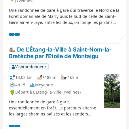
(Yvelines)
Une randonnée de gare à gare qui traverse le Nord de la
Forêt domaniale de Marly puis le Sud de celle de Saint-
Germain-en-Laye. Entre les deux, on longe les jardins
d'une zone résidentielle puis on traverse brièvement une
zone d'activités. L'arrivée s'effectue au pied du Château
de Saint-Germain-en-Laye, qui abrite un musée de la
préhistoire.
De L'Étang-la-Ville à Saint-Nom-la-
Bretèche par l'Étoile de Montaigu
Visorandonneur
13,03 km
+183 m
-168 m
4h 15
Moyenne
Départ à L'Étang-la-Ville (Yvelines)
Une randonnée de gare à gare,
essentiellement en forêt. Le parcours alterne
les larges chemins balisés et les sentiers
moins courus où un bon sens de l'orientation
est utile. En chemin, de belles ambiances