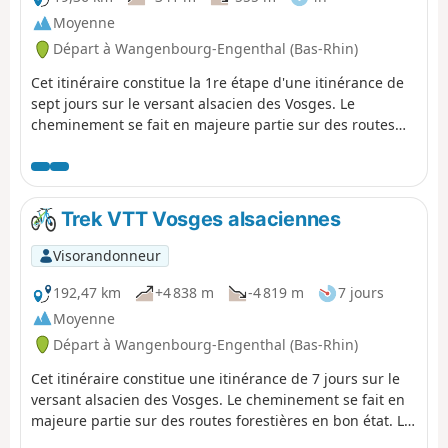
Moyenne
Départ à Wangenbourg-Engenthal (Bas-Rhin)
Cet itinéraire constitue la 1re étape d'une itinérance de
sept jours sur le versant alsacien des Vosges. Le
cheminement se fait en majeure partie sur des routes
forestières en bon état. Le balisage, excellent, est
constitué de plaquettes sur lesquelles figurent un logo
VTT Orange ou Rouge accompagné de la mention TMV
(Traversée du Massif Vosgien). Cette première étape est
Trek VTT Vosges alsaciennes
courte afin de se familiariser avec le terrain et la
signalétique.
Visorandonneur
192,47 km
+4 838 m
-4 819 m
7 jours
Moyenne
Départ à Wangenbourg-Engenthal (Bas-Rhin)
Cet itinéraire constitue une itinérance de 7 jours sur le
versant alsacien des Vosges. Le cheminement se fait en
majeure partie sur des routes forestières en bon état. Le
balisage, excellent, est constitué plaquettes sur