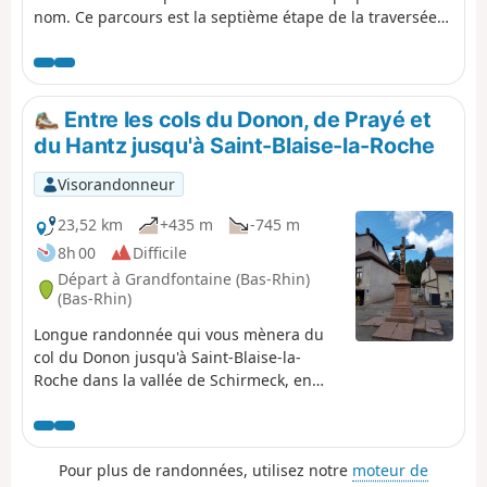
nom. Ce parcours est la septième étape de la traversée
des vignes et permet de relier Molsheim à Marlenheim.
Les points de vue sont très nombreux, voire même
omniprésents en dehors des villages. Ces derniers sont
très typiques, avec de jolies maisons à colombages, et
Entre les cols du Donon, de Prayé et
ont un charme indéniable. Le patrimoine est lui aussi
du Hantz jusqu'à Saint-Blaise-la-Roche
tout aussi bien représenté.
Visorandonneur
23,52 km
+435 m
-745 m
8h 00
Difficile
Départ à Grandfontaine (Bas-Rhin)
(Bas-Rhin)
Longue randonnée qui vous mènera du
col du Donon jusqu'à Saint-Blaise-la-
Roche dans la vallée de Schirmeck, en
passant par les cols du Prayé et du Hantz.
Vous suivrez sur les sommets l'ancienne
frontière de 1871 entre la France et
Pour plus de randonnées, utilisez notre
moteur de
l'Allemagne, encore matérialisée par