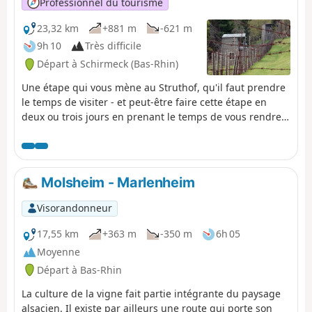
Professionnel du tourisme
23,32 km
+881 m
-621 m
9h 10
Très difficile
Départ à Schirmeck (Bas-Rhin)
Une étape qui vous mène au Struthof, qu'il faut prendre
le temps de visiter - et peut-être faire cette étape en
deux ou trois jours en prenant le temps de vous rendre
au Mémorial d'Alsace-Moselle. Vous découvrirez aussi le
Champ du Feu et la belle station de moyenne montagne
ainsi que le Hohwald. Récit de cette neuvième étape par
Romain Gascon à retrouver dans le magazine Passion
Molsheim - Marlenheim
Vosges.
Visorandonneur
17,55 km
+363 m
-350 m
6h 05
Moyenne
Départ à Bas-Rhin
La culture de la vigne fait partie intégrante du paysage
alsacien. Il existe par ailleurs une route qui porte son