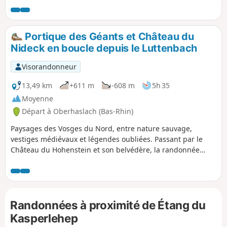
l'emblématique Cascade du Nideck, nichée
dans son écrin sauvage et boisé, en passant
le promontoire du Hirschfels. Puis nous
Portique des Géants et Château du
découvrirons l'insolite enceinte elliptique du
Nideck en boucle depuis le Luttenbach
Petit Ringelsberg et la ruine du Château
Hohenstein.
Visorandonneur
13,49 km
+611 m
-608 m
5h 35
Moyenne
Départ à Oberhaslach (Bas-Rhin)
Paysages des Vosges du Nord, entre nature sauvage,
vestiges médiévaux et légendes oubliées. Passant par le
Château du Hohenstein et son belvédère, la randonnée
traverse le Petit Ringeslberg, et propose un aller-retour
jusqu’au Rocher du Pfaffenlapp, une formation rocheuse
spectaculaire. Puis direction l’Étang du Kasperlehepp, niché
dans une petite clairière, un plan d’eau paisible entouré de
Randonnées à proximité de Étang du
roseaux, de fougères. En poursuivant la montée, on atteint
les ruines du Château du Nideck, juchées sur un
Kasperlehep
promontoire rocheux. Plus loin, en contrebas, un sentier