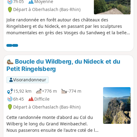
7h 05
Moyenne
Départ à Oberhaslach (Bas-Rhin)
Jolie randonnée en forêt autour des châteaux des
Ringelsberg et du Nideck, en passant par les sculptures
monumentales en grès des Vosges du Sandweg et la belle
cascade du Nideck. Plusieurs jolis points de vue sur la
région depuis le Hohenstein, le Haut Nideck et le rocher
Hirschfels.
Boucle du Wildberg, du Nideck et du
Petit Ringelsberg
Visorandonneur
15,92 km
+776 m
-774 m
6h 45
Difficile
Départ à Oberhaslach (Bas-Rhin)
Cette randonnée monte d'abord au Col du
Wilberg le long du Grand Weinbaechel.
Nous passerons ensuite de l'autre coté de la
vallée de la Hasel pour monter à