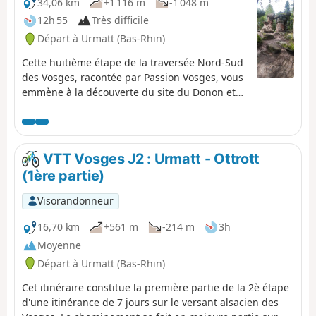
34,06 km
+1 116 m
-1 048 m
12h 55
Très difficile
Départ à Urmatt (Bas-Rhin)
Cette huitième étape de la traversée Nord-Sud
des Vosges, racontée par Passion Vosges, vous
emmène à la découverte du site du Donon et
du Mémorial d'Alsace Moselle. Le récit de cette
randonnée est assuré par Romain Gascon et
vous pouvez le retrouver - comme l'ensemble
des étapes de la traversée- dans Passion
VTT Vosges J2 : Urmatt - Ottrott
Vosges, le magazine des randonneurs édité
(1ère partie)
par les DNA et L'Alsace.
Visorandonneur
16,70 km
+561 m
-214 m
3h
Moyenne
Départ à Urmatt (Bas-Rhin)
Cet itinéraire constitue la première partie de la 2è étape
d'une itinérance de 7 jours sur le versant alsacien des