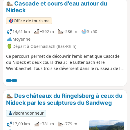
Cascade et cours d'eau autour du
p
Nideck
Office de tourisme
14,61 km
+592 m
-586 m
5h 50
Moyenne
Départ à Oberhaslach (Bas-Rhin)
Ce parcours permet de découvrir l'emblématique Cascade
du Nideck et deux cours d'eau : le Luttenbach et le
Weinbaechel. Tous trois se déversent dans le ruisseau de la
Hasel, qui a donné son nom à cette vallée. Au cours de cette
sortie au fil de l'eau, vous passerez également à proximité
du Rocher de Hirschfels et des ruines des châteaux du
Nideck ainsi que du Hohenstein.
Des châteaux du Ringelsberg à ceux du
Nideck par les sculptures du Sandweg
Visorandonneur
17,09 km
+781 m
-779 m