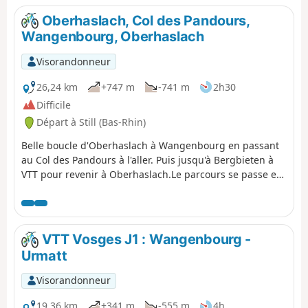
accessible par des escaliers aménagés permet de
Oberhaslach, Col des Pandours,
s’approcher de la Cascade du Nideck haute d’une vingtaine
Wangenbourg, Oberhaslach
de mètres qui dévale une paroi basaltique, le tout formant
ainsi une boucle riche en découvertes. On raconte qu’une
Visorandonneur
jeune géante, en se promenant ici, aurait découvert un
homme minuscule dans un champ. Intriguée, elle le
26,24 km
+747 m
-741 m
2h30
ramena à son père, donnant naissance à la légende des
Difficile
Géants du Nideck, immortalisée par les frères Grimm.
Départ à Still (Bas-Rhin)
Belle boucle d'Oberhaslach à Wangenbourg en passant
au Col des Pandours à l'aller. Puis jusqu'à Bergbieten à
VTT pour revenir à Oberhaslach.Le parcours se passe en
grande partie sur des chemins carrossables. Il y a
quelques passages techniques sur des singles assez
courts.
VTT Vosges J1 : Wangenbourg -
Urmatt
Visorandonneur
19,36 km
+341 m
-555 m
4h