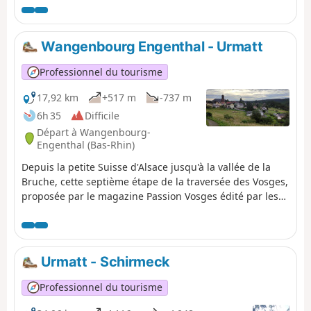
lesquelles figurent un logo VTT Orange ou Rouge
accompagné de la mention TMV (Traversée du Massif
Vosgien). Au cours de ces étapes, on peut avoir une
Wangenbourg Engenthal - Urmatt
vision complète de la région: l'exploitation de la forêt
vosgienne, les châteaux, le vignoble alsacien, les villages
Professionnel du tourisme
colorés...
17,92 km
+517 m
-737 m
6h 35
Difficile
Départ à Wangenbourg-
Engenthal (Bas-Rhin)
Depuis la petite Suisse d'Alsace jusqu'à la vallée de la
Bruche, cette septième étape de la traversée des Vosges,
proposée par le magazine Passion Vosges édité par les
DNA et L'Alsace, vous fait parcourir les hauts sauvages
du Schneeberg et découvrir les châteaux et la Cascade
du Nideck entre Wangenbourg-Engenthal et Urmatt. Une
étape racontée par Romain Gascon. Tout le trajet se fait
Urmatt - Schirmeck
en suivant le Rectangle Rouge, sauf indication contraire.
Professionnel du tourisme