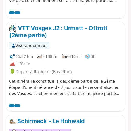
Vosges. Le cheminement se fait en majeure partie sur
des routes forestières en bon état. Le balisage, excellent,
est constitué de plaquettes sur lesquelles figurent un
logo VTT Orange ou Rouge accompagné de la mention
TMV (Traversée du Massif Vosgien). N.B. La première
VTT Vosges J2 : Urmatt - Ottrott
partie de ce parcours (du départ au point (7)) se fait sur
(2ème partie)
route goudronnée.
Visorandonneur
15,22 km
+138 m
-416 m
3h
Difficile
Départ à Rosheim (Bas-Rhin)
Cet itinéraire constitue la deuxième partie de la 2ème
étape d'une itinérance de 7 jours sur le versant alsacien
des Vosges. Le cheminement se fait en majeure partie
sur des routes forestières en bon état. Le balisage,
excellent, est constitué de plaquettes sur lesquelles
figurent un logo VTT Orange ou Rouge accompagné de
la mention TMV (Traversée du Massif Vosgien).
Schirmeck - Le Hohwald