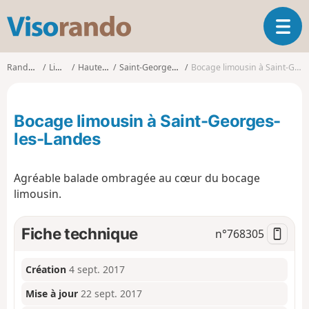
V
O
i
u
s
v
o
Randonnées
Limousin
Haute-Vienne
Saint-Georges-les-Landes
Bocage limousin à Saint-Georges-les-Landes
r
r
i
a
r
n
Bocage limousin à Saint-Georges-
l
d
a
les-Landes
o
n
a
Agréable balade ombragée au cœur du bocage
v
i
limousin.
g
a
Fiche technique
n°
768305
t
i
o
Création
4 sept. 2017
n
Mise à jour
22 sept. 2017