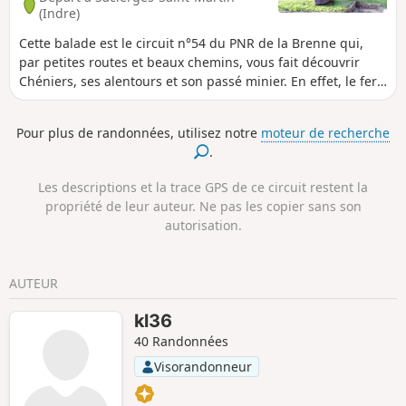
(Indre)
Cette balade est le circuit n°54 du PNR de la Brenne qui,
par petites routes et beaux chemins, vous fait découvrir
Chéniers, ses alentours et son passé minier. En effet, le fer
a fait la richesse du village de Chéniers et ce n'est pas
étonnant que la terre et les maisons soient souvent rouges.
Pour plus de randonnées, utilisez notre
moteur de recherche
Une partie du parcours nous permet de retrouver les traces
.
laissées par l’exploitation du minerai qui date de la Rome
Antique.
Les descriptions et la trace GPS de ce circuit restent la
propriété de leur auteur. Ne pas les copier sans son
autorisation.
AUTEUR
kl36
40 Randonnées
Visorandonneur