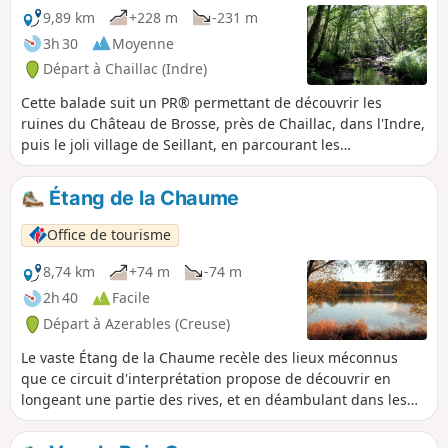
9,89 km
+228 m
-231 m
3h 30
Moyenne
Départ à Chaillac (Indre)
Cette balade suit un PR® permettant de découvrir les
ruines du Château de Brosse, près de Chaillac, dans l'Indre,
puis le joli village de Seillant, en parcourant les
rafraîchissants bords de la rivière de l'Anglin.
Étang de la Chaume
Office de tourisme
8,74 km
+74 m
-74 m
2h 40
Facile
Départ à Azerables (Creuse)
Le vaste Étang de la Chaume recèle des lieux méconnus
que ce circuit d'interprétation propose de découvrir en
longeant une partie des rives, et en déambulant dans les
bois et landes alentours. Sachez faire preuve de discrétion
envers la faune et les pêcheurs, et équipez-vous de bonnes