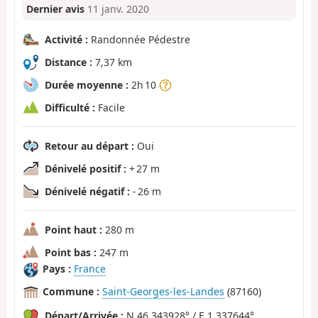
Dernier avis
11 janv. 2020
Activité :
Randonnée Pédestre
Distance :
7,37 km
Durée moyenne :
2h 10
Difficulté :
Facile
Retour au départ :
Oui
Dénivelé positif :
+ 27 m
Dénivelé négatif :
- 26 m
Point haut :
280 m
Point bas :
247 m
Pays :
France
Commune :
Saint-Georges-les-Landes
(87160)
Départ/Arrivée :
N 46.343928° / E 1.337644°