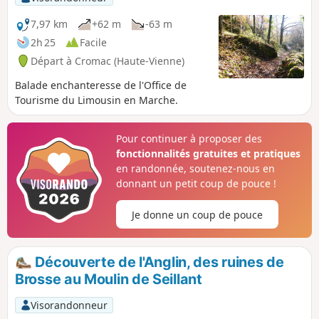
7,97 km
+62 m
-63 m
2h 25
Facile
Départ à Cromac (Haute-Vienne)
Balade enchanteresse de l'Office de
Tourisme du Limousin en Marche.
Pour continuer à proposer des
fonctionnalités gratuites et pratiques
en randonnée, soutenez-nous en
donnant un petit coup de pouce !
Je donne un coup de pouce
Découverte de l'Anglin, des ruines de
Brosse au Moulin de Seillant
Visorandonneur