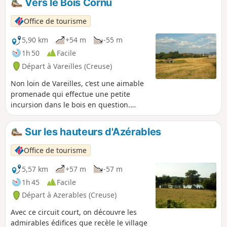
Vers le Bois Cornu
chaussures par temps humide.
Office de tourisme
5,90 km
+54 m
-55 m
1h 50
Facile
Départ à Vareilles (Creuse)
Non loin de Vareilles, c’est une aimable
promenade qui effectue une petite
incursion dans le bois en question.
Depuis ce lieu, il est tout à fait possible
de s’aventurer jusqu’aux rives de l’Étang
Sur les hauteurs d'Azérables
de la Chaume, tout proche.
Office de tourisme
5,57 km
+57 m
-57 m
1h 45
Facile
Départ à Azerables (Creuse)
Avec ce circuit court, on découvre les
admirables édifices que recèle le village