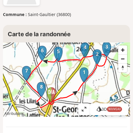
Commune :
Saint-Gaultier (36800)
Carte de la randonnée
3
4
6
5
2
7
1
8
3D
NOUVEAU
A
Attributions
ff
i
c