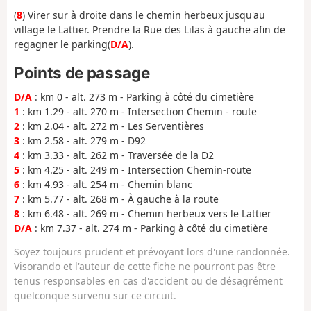
(
8
) Virer sur à droite dans le chemin herbeux jusqu'au
village le Lattier. Prendre la Rue des Lilas à gauche afin de
regagner le parking(
D/A
).
Points de passage
D/A
: km 0 - alt. 273 m - Parking à côté du cimetière
1
: km 1.29 - alt. 270 m - Intersection Chemin - route
2
: km 2.04 - alt. 272 m - Les Serventières
3
: km 2.58 - alt. 279 m - D92
4
: km 3.33 - alt. 262 m - Traversée de la D2
5
: km 4.25 - alt. 249 m - Intersection Chemin-route
6
: km 4.93 - alt. 254 m - Chemin blanc
7
: km 5.77 - alt. 268 m - À gauche à la route
8
: km 6.48 - alt. 269 m - Chemin herbeux vers le Lattier
D/A
: km 7.37 - alt. 274 m - Parking à côté du cimetière
Soyez toujours prudent et prévoyant lors d'une randonnée.
Visorando et l'auteur de cette fiche ne pourront pas être
tenus responsables en cas d'accident ou de désagrément
quelconque survenu sur ce circuit.