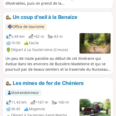
d’Azérables, puis on prend de la
hauteur et du champ pour les apprécier
de nouveau, cette fois dans leur cadre
Un coup d'oeil à la Benaize
naturel.
Office de tourisme
5,49 km
+82 m
-83 m
1h 50
Facile
Départ à La Souterraine (Creuse)
Un peu de route paisible au début de cet itinéraire qui
évolue dans les environs de Bussière-Madeleine et qui se
poursuit par de beaux sentiers et la traversée du Ruisseau
de la Benaize. De charmantes découvertes nous emmènent
de surcroît sur les traces d’une célèbre personnalité locale.
Les mines de fer de Chéniers
Visorandonneur
11,43 km
+167 m
-160 m
3h 45
Moyenne
Départ à Sacierges-Saint-Martin