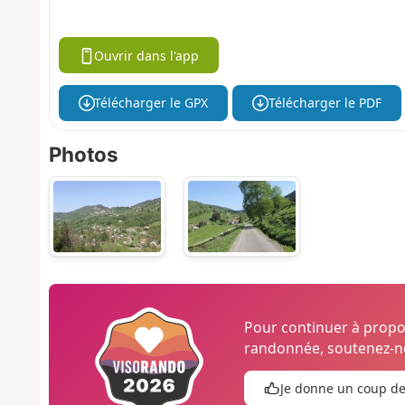
Ouvrir dans l'app
Télécharger le GPX
Télécharger le PDF
Photos
Pour continuer à prop
randonnée, soutenez-no
Je donne un coup d