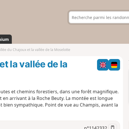
mium
allée du Chajoux et la vallée de la Moselotte
t la vallée de la
outes et chemins forestiers, dans une forêt magnifique.
t en arrivant à la Roche Beuty. La montée est longue
est bien sympathique. Point de vue au Champis, avant la
n°
1142332