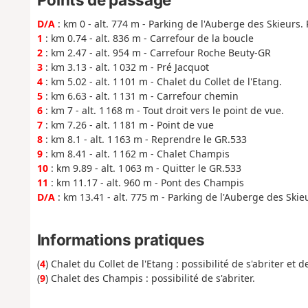
D/A
: km 0 - alt. 774 m - Parking de l'Auberge des Skieurs.
1
: km 0.74 - alt. 836 m - Carrefour de la boucle
2
: km 2.47 - alt. 954 m - Carrefour Roche Beuty-GR
3
: km 3.13 - alt. 1 032 m - Pré Jacquot
4
: km 5.02 - alt. 1 101 m - Chalet du Collet de l'Etang.
5
: km 6.63 - alt. 1 131 m - Carrefour chemin
6
: km 7 - alt. 1 168 m - Tout droit vers le point de vue.
7
: km 7.26 - alt. 1 181 m - Point de vue
8
: km 8.1 - alt. 1 163 m - Reprendre le GR.533
9
: km 8.41 - alt. 1 162 m - Chalet Champis
10
: km 9.89 - alt. 1 063 m - Quitter le GR.533
11
: km 11.17 - alt. 960 m - Pont des Champis
D/A
: km 13.41 - alt. 775 m - Parking de l'Auberge des Skie
Informations pratiques
(
4
) Chalet du Collet de l'Etang : possibilité de s'abriter et 
(
9
) Chalet des Champis : possibilité de s'abriter.