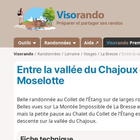
V
i
s
o
r
a
Outils
Randonnées
Aide ↗
Viso
rando
Pre
n
Visorando
Randonnées
Lorraine
Vosges
La Bresse
Entre la v
d
o
Entre la vallée du Chajoux e
Moselotte
Belle randonnée au Collet de l’Étang sur de larges r
Belles vues sur La Montée Impossible de La Bresse e
mais la petite pause au Chalet du Collet de l’Étang 
descente sur la vallée du Chajoux.
Fiche technique