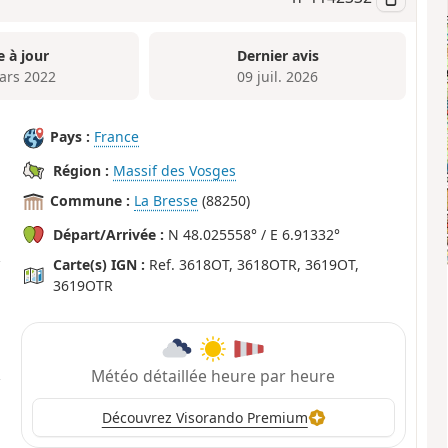
e à jour
Dernier avis
ars 2022
09 juil. 2026
Pays :
France
Région :
Massif des Vosges
Commune :
La Bresse
(88250)
Départ/Arrivée :
N 48.025558° / E 6.91332°
Carte(s) IGN :
Ref. 3618OT, 3618OTR, 3619OT,
3619OTR
Météo détaillée heure par heure
Découvrez Visorando Premium