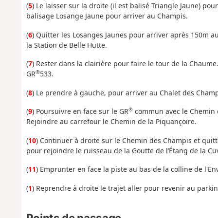
(
5
) Le laisser sur la droite (il est balisé Triangle Jaune) po
balisage Losange Jaune pour arriver au Champis.
(
6
) Quitter les Losanges Jaunes pour arriver après 150m a
la Station de Belle Hutte.
(
7
) Rester dans la clairière pour faire le tour de la Chaum
®
GR
533.
(
8
) Le prendre à gauche, pour arriver au Chalet des Champ
®
(
9
) Poursuivre en face sur le GR
commun avec le Chemin de
Rejoindre au carrefour le Chemin de la Piquançoire.
(
10
) Continuer à droite sur le Chemin des Champis et quitt
pour rejoindre le ruisseau de la Goutte de l’Étang de la Cu
(
11
) Emprunter en face la piste au bas de la colline de l'E
(
1
) Reprendre à droite le trajet aller pour revenir au parki
Points de passage