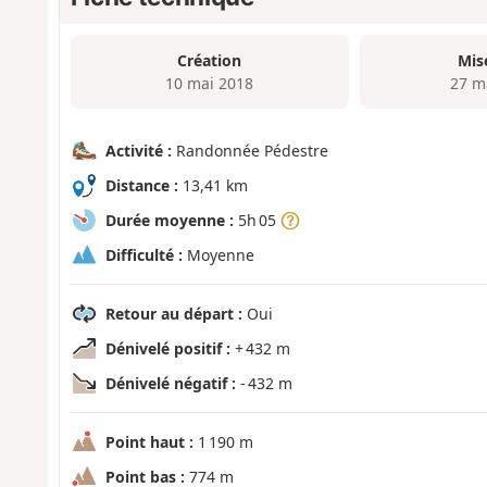
Création
Mis
10 mai 2018
27 m
Activité :
Randonnée Pédestre
Distance :
13,41 km
Durée moyenne :
5h 05
Difficulté :
Moyenne
Retour au départ :
Oui
Dénivelé positif :
+ 432 m
Dénivelé négatif :
- 432 m
Point haut :
1 190 m
Point bas :
774 m