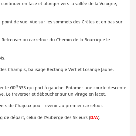
ur continuer en face et plonger vers la vallée de la Vologne,
u point de vue. Vue sur les sommets des Crêtes et en bas sur
e. Retrouver au carrefour du Chemin de la Bourrique le
is.
s Champis, balisage Rectangle Vert et Losange Jaune.
®
er le GR
533 qui part à gauche. Entamer une courte descente
ve. Le traverser et déboucher sur un virage en lacet.
nvers de Chajoux pour revenir au premier carrefour.
ng de départ, celui de l'Auberge des Skieurs (
D/A
).