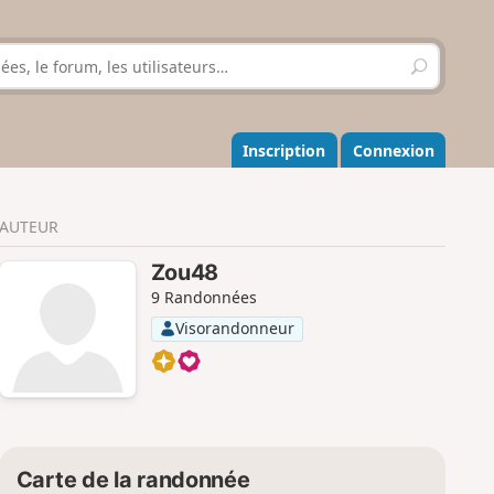
R
e
c
h
e
Inscription
Connexion
r
c
h
AUTEUR
e
r
Zou48
9 Randonnées
Visorandonneur
Carte de la randonnée