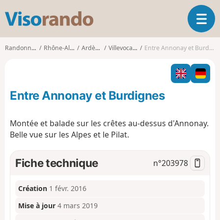
V
O
i
u
s
v
o
Randonnées
Rhône-Alpes
Ardèche
Villevocance
Entre Annonay et Burdignes
r
r
i
a
r
n
l
d
Entre Annonay et Burdignes
a
o
n
a
Montée et balade sur les crêtes au-dessus d'Annonay.
v
Belle vue sur les Alpes et le Pilat.
i
g
a
Fiche technique
n°
203978
t
i
o
Création
1 févr. 2016
n
Mise à jour
4 mars 2019