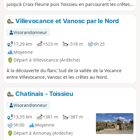
jusqu'à Croix Fleurie puis Toissieu en parcourant les crêtes
avec de superbes points de vue.
Villevocance et Vanosc par le Nord
Visorandonneur
17,29 km
+523 m
-518 m
6h 25
Moyenne
Départ à Villevocance (Ardèche)
À la découverte du flanc Sud de la vallée de la Vocance
entre Villevocance, Vanosc et les crêtes au Nord.
Chatinais - Toissieu
Visorandonneur
13,55 km
+381 m
-387 m
5h 00
Moyenne
Départ à Annonay (Ardèche)