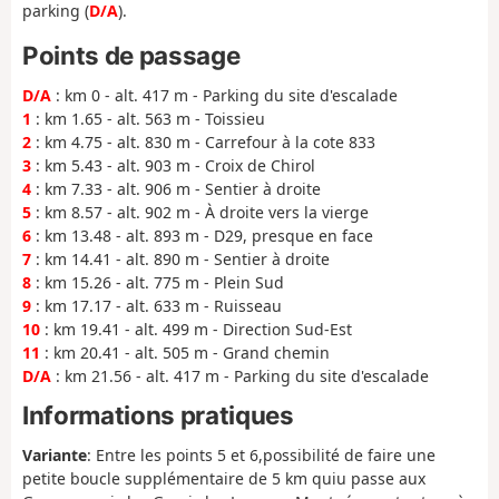
parking (
D/A
).
Points de passage
D/A
: km 0 - alt. 417 m - Parking du site d'escalade
1
: km 1.65 - alt. 563 m - Toissieu
2
: km 4.75 - alt. 830 m - Carrefour à la cote 833
3
: km 5.43 - alt. 903 m - Croix de Chirol
4
: km 7.33 - alt. 906 m - Sentier à droite
5
: km 8.57 - alt. 902 m - À droite vers la vierge
6
: km 13.48 - alt. 893 m - D29, presque en face
7
: km 14.41 - alt. 890 m - Sentier à droite
8
: km 15.26 - alt. 775 m - Plein Sud
9
: km 17.17 - alt. 633 m - Ruisseau
10
: km 19.41 - alt. 499 m - Direction Sud-Est
11
: km 20.41 - alt. 505 m - Grand chemin
D/A
: km 21.56 - alt. 417 m - Parking du site d'escalade
Informations pratiques
Variante
: Entre les points 5 et 6,possibilité de faire une
petite boucle supplémentaire de 5 km quiu passe aux