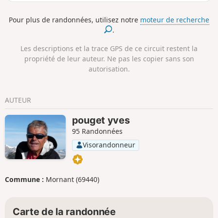
d'effectuer cette randonnée sur deux jours
en bivouaquant au Grand Felletin (12).
Pour plus de randonnées, utilisez notre
moteur de recherche
.
Les descriptions et la trace GPS de ce circuit restent la
propriété de leur auteur. Ne pas les copier sans son
autorisation.
AUTEUR
pouget yves
95 Randonnées
Visorandonneur
Commune :
Mornant (69440)
Carte de la randonnée