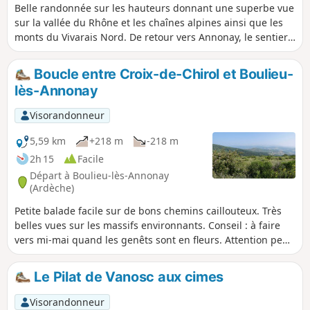
Belle randonnée sur les hauteurs donnant une superbe vue
sur la vallée du Rhône et les chaînes alpines ainsi que les
monts du Vivarais Nord. De retour vers Annonay, le sentier
serpente au dessus de la vallée de la Cance avant que celle-
ci ne devienne une gorge une fois passé Annonay. La
Boucle entre Croix-de-Chirol et Boulieu-
traversée des crêtes avec les genêts en fleurs à la fin du
lès-Annonay
printemps ne laisseront pas les amoureux de la nature
indifférents.
Visorandonneur
5,59 km
+218 m
-218 m
2h 15
Facile
Départ à Boulieu-lès-Annonay
(Ardèche)
Petite balade facile sur de bons chemins caillouteux. Très
belles vues sur les massifs environnants. Conseil : à faire
vers mi-mai quand les genêts sont en fleurs. Attention peu
d'ombre, évitez les moments trop chauds.
Le Pilat de Vanosc aux cimes
Visorandonneur