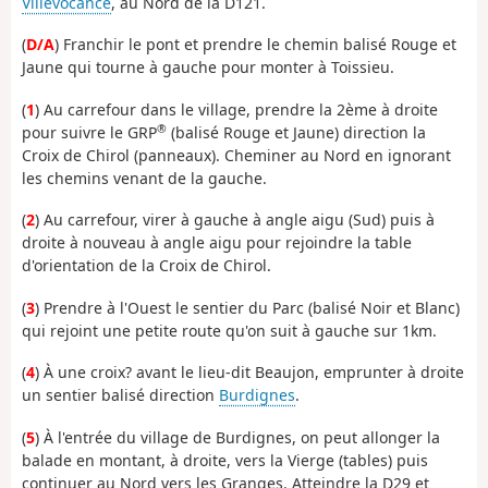
Villevocance
, au Nord de la D121.
(
D/A
) Franchir le pont et prendre le chemin balisé Rouge et
Jaune qui tourne à gauche pour monter à Toissieu.
(
1
) Au carrefour dans le village, prendre la 2ème à droite
®
pour suivre le GRP
(balisé Rouge et Jaune) direction la
Croix de Chirol (panneaux). Cheminer au Nord en ignorant
les chemins venant de la gauche.
(
2
) Au carrefour, virer à gauche à angle aigu (Sud) puis à
droite à nouveau à angle aigu pour rejoindre la table
d'orientation de la Croix de Chirol.
(
3
) Prendre à l'Ouest le sentier du Parc (balisé Noir et Blanc)
qui rejoint une petite route qu'on suit à gauche sur 1km.
(
4
) À une croix? avant le lieu-dit Beaujon, emprunter à droite
un sentier balisé direction
Burdignes
.
(
5
) À l'entrée du village de Burdignes, on peut allonger la
balade en montant, à droite, vers la Vierge (tables) puis
continuer au Nord vers les Granges. Atteindre la D29 et