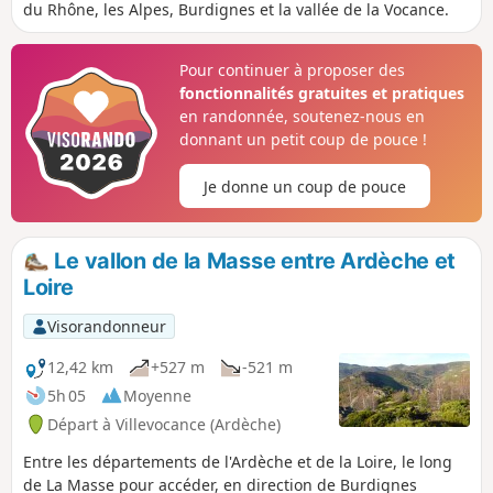
du Rhône, les Alpes, Burdignes et la vallée de la Vocance.
Pour continuer à proposer des
fonctionnalités gratuites et pratiques
en randonnée, soutenez-nous en
donnant un petit coup de pouce !
Je donne un coup de pouce
Le vallon de la Masse entre Ardèche et
Loire
Visorandonneur
12,42 km
+527 m
-521 m
5h 05
Moyenne
Départ à Villevocance (Ardèche)
Entre les départements de l'Ardèche et de la Loire, le long
de La Masse pour accéder, en direction de Burdignes