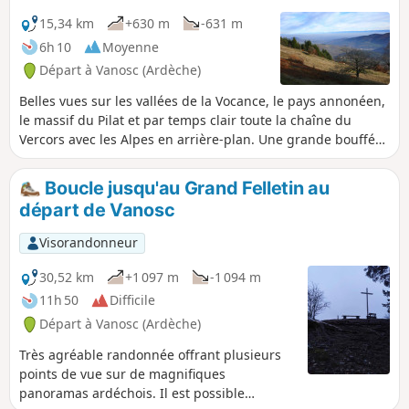
15,34 km
+630 m
-631 m
6h 10
Moyenne
Départ à Vanosc (Ardèche)
Belles vues sur les vallées de la Vocance, le pays annonéen,
le massif du Pilat et par temps clair toute la chaîne du
Vercors avec les Alpes en arrière-plan. Une grande bouffée
d'air frais dans la forêt de Taillard.
Boucle jusqu'au Grand Felletin au
départ de Vanosc
Visorandonneur
30,52 km
+1 097 m
-1 094 m
11h 50
Difficile
Départ à Vanosc (Ardèche)
Très agréable randonnée offrant plusieurs
points de vue sur de magnifiques
panoramas ardéchois. Il est possible