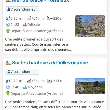
Mer de Glace - Toissieux
Visorandonneur
6,30 km
+217 m
-220 m
2h 25
Difficile
Départ à Villevocance (Ardèche)
Une petite promenade qui sort des
sentiers battus. Courte mais intense à
son début, elle emprunte des chemins
presque tombés dans l'oubli, dont un en
corniche.
Sur les hauteurs de Villevocance
Visorandonneur
9,70 km
+314 m
-314 m
3h 40
Moyenne
Départ à Villevocance (Ardèche)
Une petite randonnée sans difficulté autour de Villevocance
qui, par temps clair, offre tous les panoramas sur la vallée