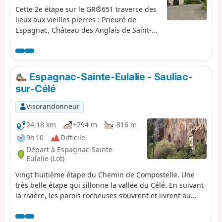
alignement de maisons typiques des
Cette 2e étape sur le GR®651 traverse des
petits paysans d’autrefois.
lieux aux vieilles pierres : Prieuré de
Espagnac, Château des Anglais de Saint-
Sulpice, maisons troglodytes, caselles de
Marcilhac. C'est aussi l'opportunité de vues
magnifiques sur la vallée du Célé à partir
du sentier en balcon sur le plateau. Une
Espagnac-Sainte-Eulalie - Sauliac-
étape qui permet aussi de découvrir le
sur-Célé
causse et son maillage de murets de
pierres, témoins d'une activité agricole
Visorandonneur
intense dans le passé.
24,18 km
+794 m
-816 m
9h 10
Difficile
Départ à Espagnac-Sainte-
Eulalie (Lot)
Vingt huitième étape du Chemin de Compostelle. Une
très belle étape qui sillonne la vallée du Célé. En suivant
la rivière, les parois rocheuses s’ouvrent et livrent au
regard leurs grottes obscures, leurs jolis villages, leurs
maisons troglodytes et leurs moulins. La Vallée du Célé