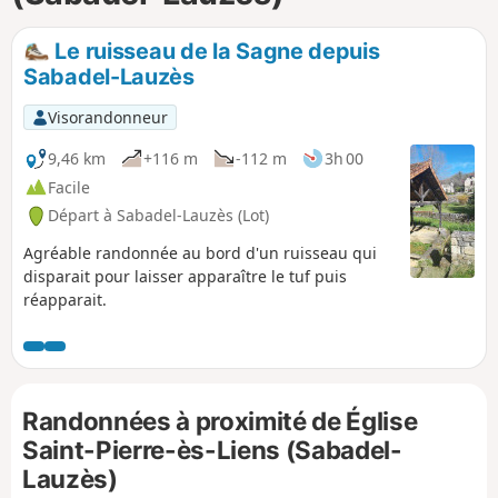
p
Le ruisseau de la Sagne depuis
Sabadel-Lauzès
Visorandonneur
9,46 km
+116 m
-112 m
3h 00
Facile
Départ à Sabadel-Lauzès (Lot)
Agréable randonnée au bord d'un ruisseau qui
disparait pour laisser apparaître le tuf puis
réapparait.
Randonnées à proximité de Église
Saint-Pierre-ès-Liens (Sabadel-
Lauzès)