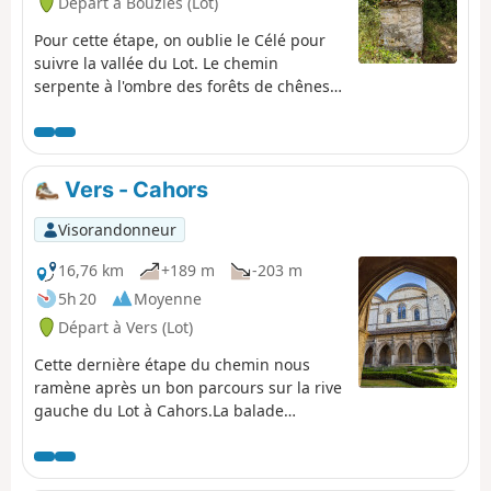
Départ à Bouziès (Lot)
site préhistorique de Pech Merle sur
le circuit.
Pour cette étape, on oublie le Célé pour
suivre la vallée du Lot. Le chemin
serpente à l'ombre des forêts de chênes
au Sud du Lot. Comme attendu, de
nombreuses croix, caselles, maisons
anciennes jalonnent cette voie vers
Compostelle. À la confluence du Vers et
Vers - Cahors
du Lot : Vers. C'est un très joli village où il
fait bon se reposer et se restaurer
Visorandonneur
quelques moments.
16,76 km
+189 m
-203 m
5h 20
Moyenne
Départ à Vers (Lot)
Cette dernière étape du chemin nous
ramène après un bon parcours sur la rive
gauche du Lot à Cahors.La balade
traverse une immense forêt de chênes
pour finir par longer, à l'ombre des
arbres, la plaine sur la rive gauche du