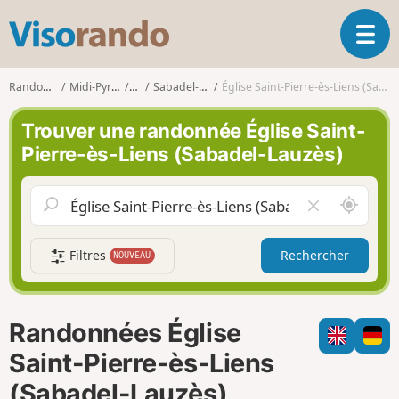
V
O
i
u
s
v
o
Randonnées
Midi-Pyrénées
Lot
Sabadel-Lauzès
Église Saint-Pierre-ès-Liens (Sabadel-Lauzès)
r
r
i
a
Trouver une randonnée Église Saint-
r
n
Pierre-ès-Liens (Sabadel-Lauzès)
l
d
a
o
n
A
V
a
u
i
v
t
d
i
Filtres
Rechercher
NOUVEAU
o
e
g
u
r
a
r
l
t
d
e
i
Randonnées Église
e
c
o
m
h
Saint-Pierre-ès-Liens
n
o
a
(Sabadel-Lauzès)
i
m