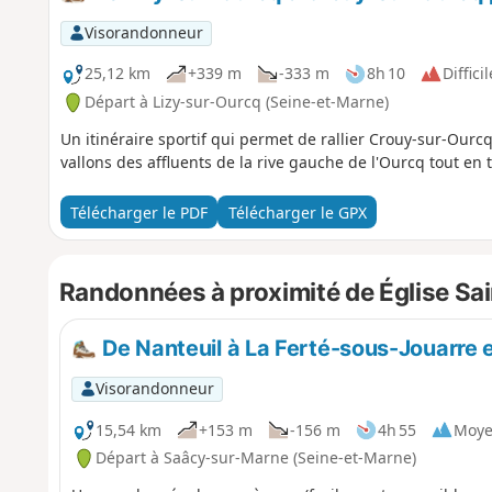
Visorandonneur
25,12 km
+339 m
-333 m
8h 10
Difficil
Départ à Lizy-sur-Ourcq (Seine-et-Marne)
Un itinéraire sportif qui permet de rallier Crouy-sur-Ourc
vallons des affluents de la rive gauche de l'Ourcq tout en t
Télécharger le PDF
Télécharger le GPX
Randonnées à proximité de Église Sai
De Nanteuil à La Ferté-sous-Jouarre 
Visorandonneur
15,54 km
+153 m
-156 m
4h 55
Moy
Départ à Saâcy-sur-Marne (Seine-et-Marne)