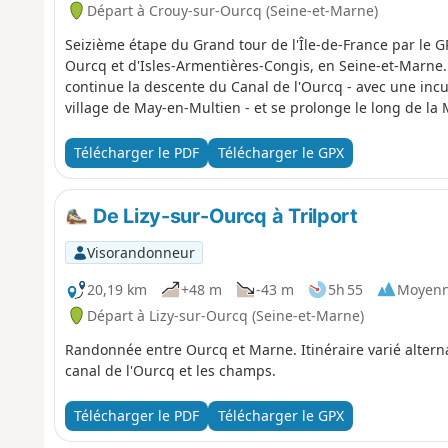
Départ à Crouy-sur-Ourcq (Seine-et-Marne)
Seizième étape du Grand tour de l'Île-de-France par le G
Ourcq et d'Isles-Armentières-Congis, en Seine-et-Marne. 
continue la descente du Canal de l'Ourcq - avec une incu
village de May-en-Multien - et se prolonge le long de la
Télécharger le PDF
Télécharger le GPX
De Lizy-sur-Ourcq à Trilport
Visorandonneur
20,19 km
+48 m
-43 m
5h 55
Moyen
Départ à Lizy-sur-Ourcq (Seine-et-Marne)
Randonnée entre Ourcq et Marne. Itinéraire varié alterna
canal de l'Ourcq et les champs.
Télécharger le PDF
Télécharger le GPX