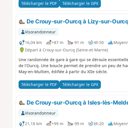
Télécharger le PDF
Télécharger le GPX
De Crouy-sur-Ourcq à Lizy-sur-Ourcq 
Visorandonneur
16,04 km
+87 m
-91 m
4h 50
Moyen
Départ à Crouy-sur-Ourcq (Seine-et-Marne)
Une randonnée de gare à gare qui se déroule essentiell
de l'Ourcq. Une boucle permet de prendre un peu de haut
May-en-Multien, édifiée à partir du XIIe siècle.
Télécharger le PDF
Télécharger le GPX
De Crouy-sur-Ourcq à Isles-lès-Meld
Visorandonneur
21,18 km
+99 m
-99 m
6h 20
Moyen