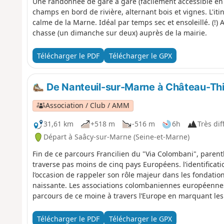
Une randonnée de gare à gare (facilement accessible en 
champs en bord de rivière, alternant bois et vignes. L'i
calme de la Marne. Idéal par temps sec et ensoleillé. (!) 
chasse (un dimanche sur deux) auprès de la mairie.
Télécharger le PDF
Télécharger le GPX
De Nanteuil-sur-Marne à Château-Thi
Association / Club / AMM
31,61 km
+518 m
-516 m
6h
Très diff
Départ à Saâcy-sur-Marne (Seine-et-Marne)
Fin de ce parcours Francilien du "Via Colombani", pare
traverse pas moins de cinq pays Européens. l’identifica
l’occasion de rappeler son rôle majeur dans les fondati
naissante. Les associations colombaniennes européennes 
parcours de ce moine à travers l’Europe en marquant le
de bronze.
Télécharger le PDF
Télécharger le GPX