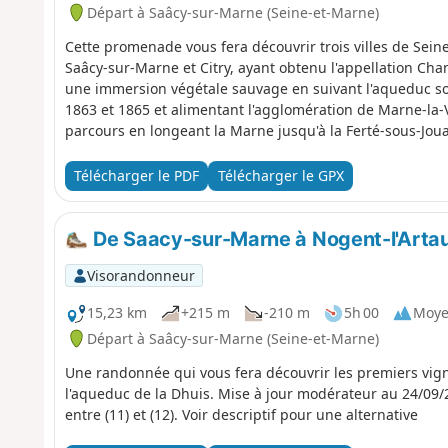
Départ à Saâcy-sur-Marne (Seine-et-Marne)
Cette promenade vous fera découvrir trois villes de Sei
Saâcy-sur-Marne et Citry, ayant obtenu l'appellation Ch
une immersion végétale sauvage en suivant l'aqueduc sou
1863 et 1865 et alimentant l'agglomération de Marne-la-V
parcours en longeant la Marne jusqu'à la Ferté-sous-Joua
Télécharger le PDF
Télécharger le GPX
De Saacy-sur-Marne à Nogent-l'Artau
Visorandonneur
15,23 km
+215 m
-210 m
5h 00
Moy
Départ à Saâcy-sur-Marne (Seine-et-Marne)
Une randonnée qui vous fera découvrir les premiers vig
l'aqueduc de la Dhuis. Mise à jour modérateur au 24/09/2
entre (11) et (12). Voir descriptif pour une alternative