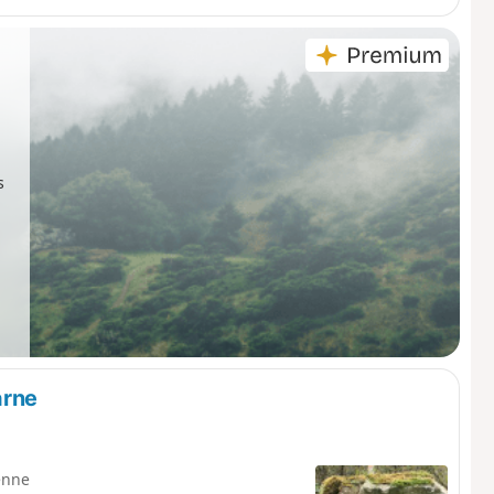
s
arne
enne