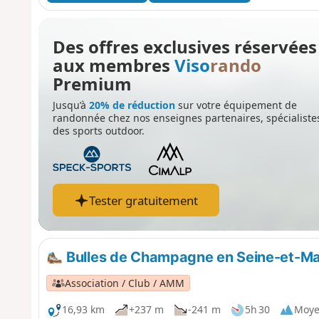
Des offres exclusives réservées
aux membres
Viso
rando
Premium
Jusqu’à
20% de réduction
sur votre équipement de
randonnée chez nos enseignes partenaires, spécialiste
des sports outdoor.
Tester gratuitement
Bulles de Champagne en Seine-et-M
Association / Club / AMM
16,93 km
+237 m
-241 m
5h 30
Moy