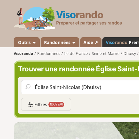
V
i
s
o
r
a
Outils
Randonnées
Aide ↗
Viso
rando
Pre
n
Visorando
Randonnées
Ile-de-France
Seine-et-Marne
Dhuisy
d
o
Trouver une randonnée Église Saint-
Filtres
NOUVEAU