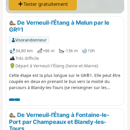
Tester gratuitement
De Verneuil-l'Étang à Melun par le
GR®1
Visorandonneur
34,80 km
+86 m
-136 m
10h
Très difficile
Départ à Verneuil-l'Étang (Seine-et-Marne)
Cette étape est la plus longue sur le GR®1. Elle peut être
coupée en deux en prenant le bus vers la moitié du
parcours à Blandy-les-Tours (se renseigner sur les
horaires). C'est une des plus riches étapes concernant le
patrimoine historique. En effet, il y a d'ores et déjà la
traversée de Melun qui a un patrimoine très riche mais
aussi le passage au plus près du Château de Vaux-le-
De Verneuil-l'Étang à Fontaine-le-
Vicomte et du Château de Blandy. L'essentiel du parcours
Port par Champeaux et Blandy-les-
est campagnard mais quelques parties boisées peuvent
Tours