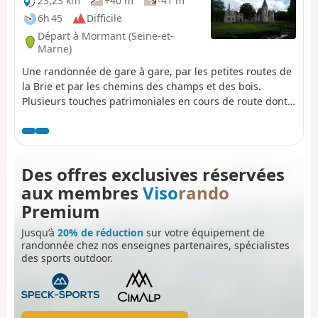
23,23 km
+40 m
-41 m
6h 45
Difficile
Départ à Mormant (Seine-et-
Marne)
Une randonnée de gare à gare, par les petites routes de
la Brie et par les chemins des champs et des bois.
Plusieurs touches patrimoniales en cours de route dont
quelques belles églises, un menhir et, en point d'orgue,
le château en ruine du Vivier.
Des offres exclusives réservées
aux membres
Viso
rando
Premium
Jusqu’à
20% de réduction
sur votre équipement de
randonnée chez nos enseignes partenaires, spécialistes
des sports outdoor.