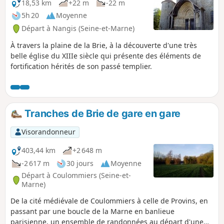
18,53 km
+22 m
-22 m
5h 20
Moyenne
Départ à Nangis (Seine-et-Marne)
À travers la plaine de la Brie, à la découverte d'une très
belle église du XIIIe siècle qui présente des éléments de
fortification hérités de son passé templier.
Tranches de Brie de gare en gare
Visorandonneur
403,44 km
+2 648 m
-2 617 m
30 jours
Moyenne
Départ à Coulommiers (Seine-et-
Marne)
De la cité médiévale de Coulommiers à celle de Provins, en
passant par une boucle de la Marne en banlieue
parisienne, un ensemble de randonnées au départ d'une