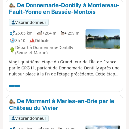
De Donnemarie-Dontilly à Montereau-
Fault-Yonne en Bassée-Montois
Visorandonneur
26,65 km
+204 m
-259 m
8h 10
Difficile
Départ à Donnemarie-Dontilly
(Seine-et-Marne)
Vingt-quatrième étape du Grand tour de l'Île-de-France
par le GR®11, partant de Donnemarie-Dontilly après une
nuit sur place à la fin de l'étape précédente. Cette étape
relie les terres du Montois à la vallée de la Seine et à
Montereau-Fault-Yonne, confluence entre la Seine et
l'Yonne. Elle passe ainsi d'un paysage agricole à un
paysage de marais dans la vallée, se terminant en milieu
De Mormant à Marles-en-Brie par le
plus urbain.
Château du Vivier
Visorandonneur