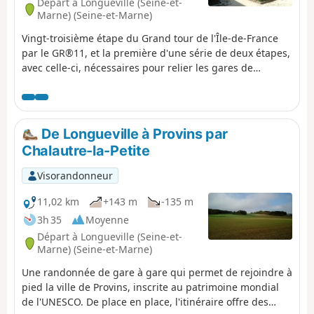
Départ à Longueville (Seine-et-
Marne) (Seine-et-Marne)
Vingt-troisième étape du Grand tour de l'Île-de-France
par le GR®11, et la première d'une série de deux étapes,
avec celle-ci, nécessaires pour relier les gares de
Longueville et de Montereau, à travers le Montois et la
vallée de la Seine.Pour cette première étape du diptyque
il est proposé une nuit en chambre d'hôtes à
Donnemarie-Dontilly, à peu près à mi-parcours entre les
De Longueville à Provins par
deux gares, après une belle traversée du Montois, dans
Chalautre-la-Petite
un paysage un peu plus varié et vallonné que la Brie
juste au Nord.
Visorandonneur
11,02 km
+143 m
-135 m
3h 35
Moyenne
Départ à Longueville (Seine-et-
Marne) (Seine-et-Marne)
Une randonnée de gare à gare qui permet de rejoindre à
pied la ville de Provins, inscrite au patrimoine mondial
de l'UNESCO. De place en place, l'itinéraire offre des