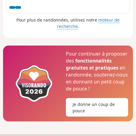
vues, de plus en plus proches, sur la Haute Ville de
Provins. Dans un cadre rafraîchissant, le village de
Chalautre-la-Petite recèle également un patrimoine
Pour plus de randonnées, utilisez notre
moteur de
intéressant.
recherche
.
Pour continuer à proposer
des
fonctionnalités
gratuites et pratiques
en
randonnée, soutenez-nous
en donnant un petit coup
de pouce !
Je donne un coup de
pouce