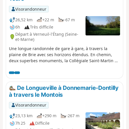
être de la sortie.
Visorandonneur
26,52 km
+22 m
-67 m
6h
Très difficile
Départ à Verneuil-l'Étang (Seine-
et-Marne)
Une longue randonnée de gare à gare, à travers la
plaine de Brie avec ses horizons étendus. En chemin,
deux superbes monuments, la Collégiale Saint-Martin de
Champeaux et le château-fort de Blandy-les-Tours.
De Longueville à Donnemarie-Dontilly
à travers le Montois
Visorandonneur
23,13 km
+290 m
-267 m
7h 25
Difficile