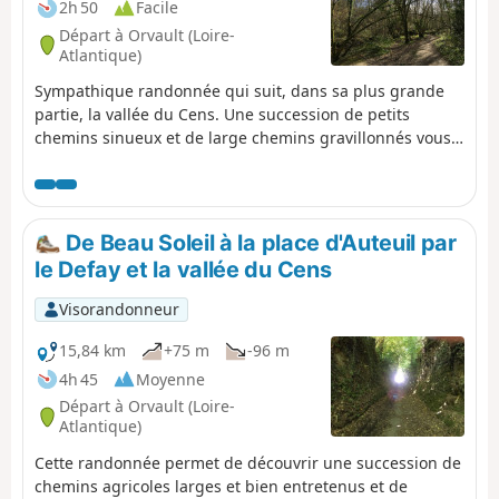
2h 50
Facile
Départ à Orvault (Loire-
Atlantique)
Sympathique randonnée qui suit, dans sa plus grande
partie, la vallée du Cens. Une succession de petits
chemins sinueux et de large chemins gravillonnés vous
permettra de traverser des espaces sauvages ou, au
contraire, bien disciplinés.
De Beau Soleil à la place d'Auteuil par
le Defay et la vallée du Cens
Visorandonneur
15,84 km
+75 m
-96 m
4h 45
Moyenne
Départ à Orvault (Loire-
Atlantique)
Cette randonnée permet de découvrir une succession de
chemins agricoles larges et bien entretenus et de