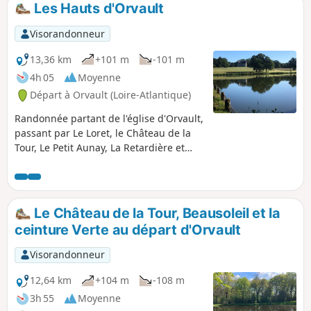
Les Hauts d'Orvault
p
Visorandonneur
13,36 km
+101 m
-101 m
4h 05
Moyenne
Départ à Orvault (Loire-Atlantique)
Randonnée partant de l'église d'Orvault,
passant par Le Loret, le Château de la
Tour, Le Petit Aunay, La Retardière et
Beau Soleil.
Le Château de la Tour, Beausoleil et la
ceinture Verte au départ d'Orvault
Visorandonneur
12,64 km
+104 m
-108 m
3h 55
Moyenne