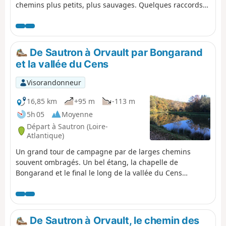
chemins plus petits, plus sauvages. Quelques raccords
sur route permettent de passer sans difficulté d'une
séquence à l'autre.
De Sautron à Orvault par Bongarand
et la vallée du Cens
Visorandonneur
16,85 km
+95 m
-113 m
5h 05
Moyenne
Départ à Sautron (Loire-
Atlantique)
Un grand tour de campagne par de larges chemins
souvent ombragés. Un bel étang, la chapelle de
Bongarand et le final le long de la vallée du Cens
agrémentent ce parcours.
De Sautron à Orvault, le chemin des