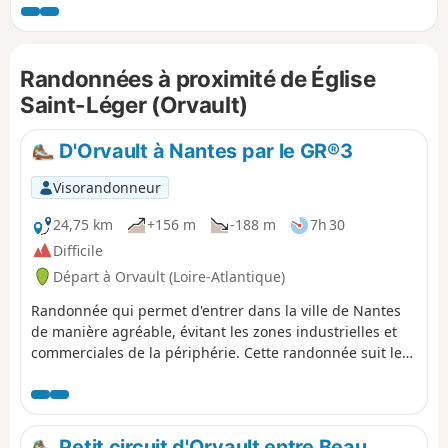
accueillants jusqu'à arriver au château de la Tour. Les rives
du Cens seront atteintes en passant par le bourg d'Orvault
et vous guideront jusqu'à la Place d’Auteuil. Un service de
Randonnées à proximité de Église
bus permet de revenir au départ. Voir § Infos pratiques.
Saint-Léger (Orvault)
D'Orvault à Nantes par le GR®3
Visorandonneur
24,75 km
+156 m
-188 m
7h 30
Difficile
Départ à Orvault (Loire-Atlantique)
Randonnée qui permet d'entrer dans la ville de Nantes
de manière agréable, évitant les zones industrielles et
commerciales de la périphérie. Cette randonnée suit le
tracé du GR®3, sauf dans le coeur de la ville.
Petit circuit d'Orvault entre Beau