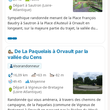
Départ à Sautron (Loire-
Atlantique)
Sympathique randonnée menant de la Place François
Baudry à Sautron à la Place d'Auteuil à Orvault en
longeant, sur la majeure partie du trajet, la vallée du
Cens.
De La Paquelais à Orvault par la
vallée du Cens
Visorandonneur
16,09 km
+63 m
-82 m
4h 45
Moyenne
Départ à Vigneux-de-Bretagne
(Loire-Atlantique)
Randonnée qui vous amènera, à travers des chemins de
campagne, de la Paquelais (commune de Vigneux de
Bretagne) à Orvault en passant par la Rivière du Moulin,