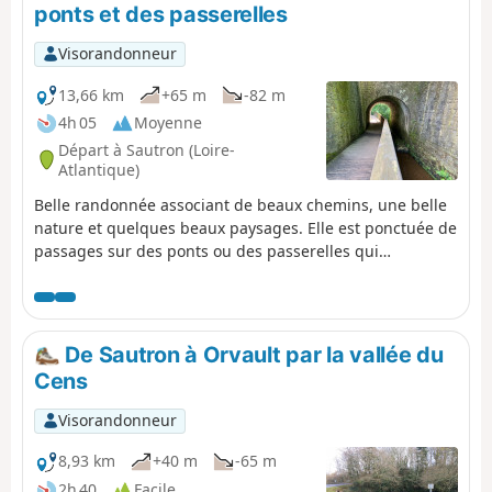
ponts et des passerelles
Visorandonneur
13,66 km
+65 m
-82 m
4h 05
Moyenne
Départ à Sautron (Loire-
Atlantique)
Belle randonnée associant de beaux chemins, une belle
nature et quelques beaux paysages. Elle est ponctuée de
passages sur des ponts ou des passerelles qui
permettent de franchir de petits cours d’eau.
De Sautron à Orvault par la vallée du
Cens
Visorandonneur
8,93 km
+40 m
-65 m
2h 40
Facile