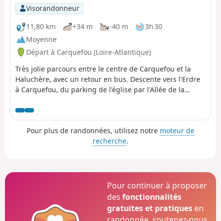
Visorandonneur
11,80 km
+34 m
-40 m
3h 30
Moyenne
Départ à Carquefou (Loire-Atlantique)
Très jolie parcours entre le centre de Carquefou et la
Haluchère, avec un retour en bus. Descente vers l'Erdre
à Carquefou, du parking de l'église par l'Allée de la
Renaudière, puis descente de l'Erdre à main droite
jusqu'au Pont de la Jonelière. On remonte ensuite à la
Haluchère, le long du tram.
Pour plus de randonnées, utilisez notre
moteur de
recherche
.
Pour continuer à proposer
des
fonctionnalités
gratuites et pratiques
en
randonnée, soutenez-nous