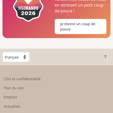
en donnant un petit coup
de pouce !
Je donne un coup de
pouce
C
R
h
e
o
t
i
o
s
CGU et confidentialité
u
i
r
s
Plan du site
e
s
n
e
Emplois
h
z
Actualités
a
u
u
n