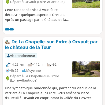
Départ à Orvault (Loire-Atlantique)
Cette randonnée vise à vous faire
découvrir quelques aspects d’Orvault.
Après un passage par le Château de la
Tour et ses étangs, vous irez à travers la
campagne en direction de la vallée du
Cens. Vous couperez celle-ci pour faire
le tour de la Bugallière en utilisant la
De La Chapelle-sur-Erdre à Orvault par
Voie Verte. Le retour vers l’église
le château de la Tour
d’Orvault se fera après une nouvelle
plongée vers la vallée du Cens et le Pont
Visorandonneur
aux Prêtres.
14,23 km
+112 m
-92 m
4h 25
Moyenne
Départ à La Chapelle-sur-Erdre
(Loire-Atlantique)
Une sympathique randonnée qui, partant du Viaduc de la
Verrière à La Chapelle-sur-Erdre, vous amènera Place
d'Auteuil à Orvault en empruntant la vallée du Gesvres
jusqu'au Pont de Forges, puis traversera quelques villages