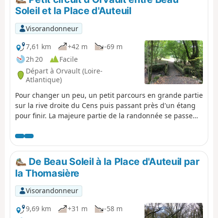
Soleil et la Place d'Auteuil
Visorandonneur
7,61 km
+42 m
-69 m
2h 20
Facile
Départ à Orvault (Loire-
Atlantique)
Pour changer un peu, un petit parcours en grande partie
sur la rive droite du Cens puis passant près d'un étang
pour finir. La majeure partie de la randonnée se passe
dans des petits chemins assez sauvages, mais tout à fait
praticables. Du plat, quelques montées, quelques
descentes, tout ce qu'il faut pour se mettre en train !
De Beau Soleil à la Place d'Auteuil par
la Thomasière
Visorandonneur
9,69 km
+31 m
-58 m