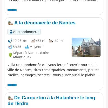
Valais, les Tertreaux, la Thomasière et la vallée du Cens
pour finir.
A la découverte de Nantes
Visorandonneur
19,05 km
+63 m
-62 m
5h 35
Moyenne
Départ à Nantes (Loire-
Atlantique)
Voilà une randonnée qui vous fera découvrir notre belle
ville de Nantes, sites remarquables, monuments, petites
ruelles, passages "secrets". Vous aurez aussi le plaisir de
faire une "vraie" croisière de deux fois 10 minutes sur la
Loire pour aller voir un superbe village coloré.
De Carquefou à la Haluchère le long
de l'Erdre