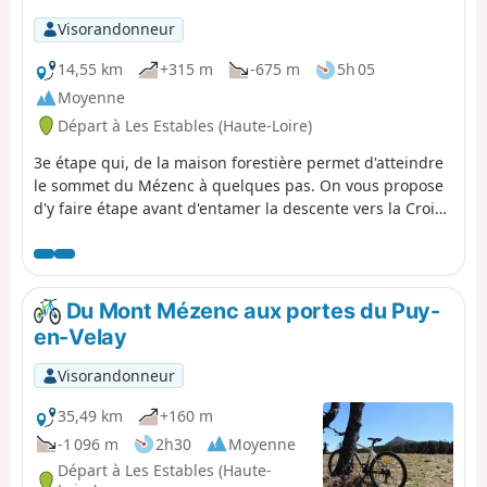
Visorandonneur
14,55 km
+315 m
-675 m
5h 05
Moyenne
Départ à Les Estables (Haute-Loire)
3e étape qui, de la maison forestière permet d'atteindre
le sommet du Mézenc à quelques pas. On vous propose
d'y faire étape avant d'entamer la descente vers la Croix
de Boutière qui domine le cirque du même nom.
Changement radical de paysage, les hauts plateaux
velaves laissent la place aux sucs ardéchois. La descente
au milieu d'un paysage volcanique érodé par les
Du Mont Mézenc aux portes du Puy-
millénaires est de toute beauté. Borée est une halte bien
en-Velay
sympathique.
Visorandonneur
35,49 km
+160 m
-1 096 m
2h30
Moyenne
Départ à Les Estables (Haute-