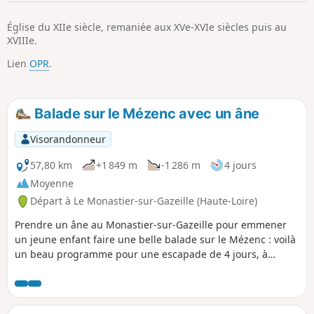
p
Église du XIIe siècle, remaniée aux XVe-XVIe siècles puis au
XVIIIe.
Lien
OPR
.
Balade sur le Mézenc avec un âne
Visorandonneur
57,80 km
+1 849 m
-1 286 m
4 jours
Moyenne
Départ à Le Monastier-sur-Gazeille (Haute-Loire)
Prendre un âne au Monastier-sur-Gazeille pour emmener
un jeune enfant faire une belle balade sur le Mézenc : voilà
un beau programme pour une escapade de 4 jours, à
travers les plateaux du Velay et le Pays des Sucs ardéchois.