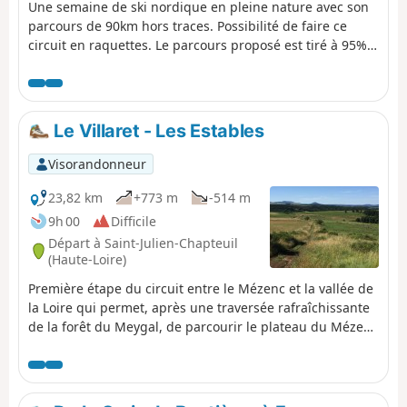
Une semaine de ski nordique en pleine nature avec son
parcours de 90km hors traces. Possibilité de faire ce
circuit en raquettes. Le parcours proposé est tiré à 95%
d'une série de fiches éditées avec le soutien du Conseil
général de l'Ardèche. Dans son ensemble, le parcours
est balisé aux points "stratégiques" par des piquets
équipés d'un disque rouge, mais, en cas de mauvais
Le Villaret - Les Estables
temps (chutes de neige, brouillard), l'efficacité de ce
balisage est aléatoire.
Visorandonneur
23,82 km
+773 m
-514 m
9h 00
Difficile
Départ à Saint-Julien-Chapteuil
(Haute-Loire)
Première étape du circuit entre le Mézenc et la vallée de
la Loire qui permet, après une traversée rafraîchissante
de la forêt du Meygal, de parcourir le plateau du Mézenc
avec des points de vue superbes sur le bassin du Puy à
l'Ouest, le massif du Mézenc au Sud et les Alpes à l'Est.