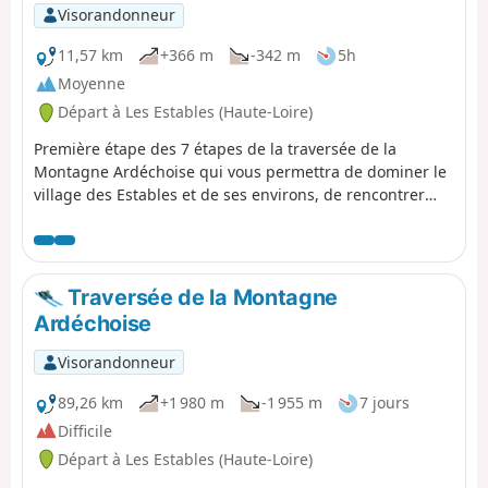
routes.
Visorandonneur
11,57 km
+366 m
-342 m
5h
Moyenne
Départ à Les Estables (Haute-Loire)
Première étape des 7 étapes de la traversée de la
Montagne Ardéchoise qui vous permettra de dominer le
village des Estables et de ses environs, de rencontrer
éventuellement des équipages de chiens de traîneau, de
faire une belle traversée en forêt avec des points de vues
sur le cirque des Boutières, le Suc de la Lauzières avant
de rejoindre le gîte de Villevieille.
Traversée de la Montagne
Ardéchoise
Visorandonneur
89,26 km
+1 980 m
-1 955 m
7 jours
Difficile
Départ à Les Estables (Haute-Loire)