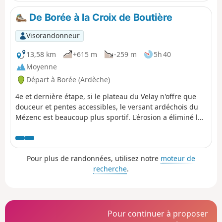
basaltique. De là, vous entamez la
descente vers le Puy-en-Velay en
De Borée à la Croix de Boutière
passant par Saint-Julien-Chapteuil et
ses moulins qui bordaient autrefois
Visorandonneur
la Sumène. Une fin de parcours en
douceur avec une arrivée tranquille
13,58 km
+615 m
-259 m
5h 40
pour arriver au Puy-en-Velay, haut-
Moyenne
lieu de pèlerinage.
Départ à Borée (Ardèche)
4e et dernière étape, si le plateau du Velay n'offre que
douceur et pentes accessibles, le versant ardéchois du
Mézenc est beaucoup plus sportif. L'érosion a éliminé les
scories volcaniques qui entouraient les anciennes
cheminées magmatiques, et ne subsistent désormais
que des éminences difficilement accessibles, à l'image
Pour plus de randonnées, utilisez notre
moteur de
du plus célèbre des sucs, le Mont Gerbier de Jonc. Mais
recherche
.
heureusement, il existe aussi des chemins qui
permettent de retrouver les hauteurs de façon bien
agréable.
Pour continuer à proposer