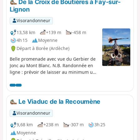
De la Croix de Boutières à Fay-sur-
Lignon
Visorandonneur
13,58 km
+139 m
-458 m
4h 15
Moyenne
Départ à Borée (Ardèche)
Belle promenade avec vue du Gerbier de
Jonc au Mont Blanc. N.B. Randonnée en
ligne : prévoir de laisser au minimum un
véhicule au départ et un à l'arrivée.
Le Viaduc de la Recoumène
Visorandonneur
9,68 km
+238 m
-307 m
3h 25
Moyenne