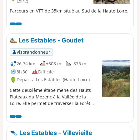
Loire)
Parcours en VTT de 35km situé au Sud de la Haute-Loire.
Les Estables - Goudet
Visorandonneur
26,74 km
+308 m
-875 m
8h 30
Difficile
Départ à Les Estables (Haute-Loire)
Cette deuxième étape mène des Hauts
Plateaux du Mézenc à la Vallée de la
Loire. Elle permet de traverser la Forêt
Domaniale du Mézenc mais également le
bois de Breysse, mélange de hêtres et de
résineux.Le trajet suit peu ou prou le
tracé du GR®®40, en évitant lorsque c'est
Les Estables - Villevieille
possible les larges pistes ou les petites