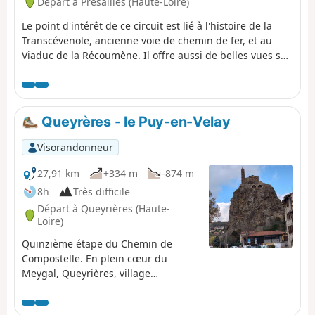
Départ à Présailles (Haute-Loire)
Le point d'intérêt de ce circuit est lié à l'histoire de la
Transcévenole, ancienne voie de chemin de fer, et au
Viaduc de la Récoumène. Il offre aussi de belles vues sur
la région.
Queyrères - le Puy-en-Velay
Visorandonneur
27,91 km
+334 m
-874 m
8h
Très difficile
Départ à Queyrières (Haute-
Loire)
Quinzième étape du Chemin de
Compostelle. En plein cœur du
Meygal, Queyrières, village
département de la Haute-Loire, se
dresse aux côtés de son rocher