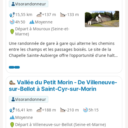
et villages briards.
Visorandonneur
15,55 km
+137 m
-133 m
4h 50
Moyenne
Départ à Mouroux (Seine-et-
Marne)
Une randonnée de gare à gare qui alterne les chemins
entre les champs et les passages boisés. Le site de la
Chapelle Sainte-Aubierge offre l'opportunité d'une halte
paisible.
Vallée du Petit Morin - De Villeneuve-
sur-Bellot à Saint-Cyr-sur-Morin
Visorandonneur
16,41 km
+188 m
-210 m
5h 15
Moyenne
Départ à Villeneuve-sur-Bellot (Seine-et-Marne)