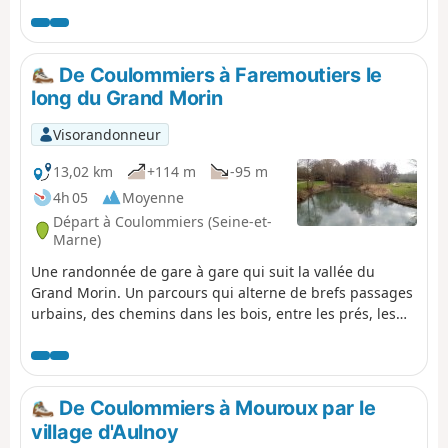
mais sans réelle autre difficulté.Cette étape termine la
traversée de la Brie en atteignant Provins, dont les
monuments emblématiques (tour César et dôme de la
Collégiale Saint-Quiriace) se voient de loin par beau
De Coulommiers à Faremoutiers le
temps, matérialisant la destination de l'étape !
long du Grand Morin
Visorandonneur
13,02 km
+114 m
-95 m
4h 05
Moyenne
Départ à Coulommiers (Seine-et-
Marne)
Une randonnée de gare à gare qui suit la vallée du
Grand Morin. Un parcours qui alterne de brefs passages
urbains, des chemins dans les bois, entre les prés, les
jardins ou les champs cultivés. La randonnée s'achève de
façon très agréable le long de la rivière.
De Coulommiers à Mouroux par le
village d'Aulnoy