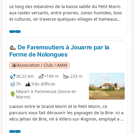
Le long des méandres de la basse vallée du Petit Morin
aux raides versants, entre prairies, zones humides, bois
et cultures, on traverse quelques villages et hameaux
dotés d’une histoire et d’un patrimoine étonnants. Deux
incursions sur les hauteurs du plateau briard donnent
un aperçu de la richesse de ses vastes étendues
agricoles.
De Faremoutiers à Jouarre par la
Ferme de Nolongues
Association / Club / AMM
30,22 km
+199 m
-233 m
7h
Très difficile
Départ à Pommeuse (Seine-et-
Marne)
Liaison entre le Grand Morin et le Petit Morin, ce
parcours vous fait découvrir les paysages de la Brie. ici a
vécu Jehan de Brie, né à Villers-sur-Rognon, employé a la
ferme de Nolongues, il est connu pour avoir rédigé son
traité sur les brebis pour le Roi Charles V.