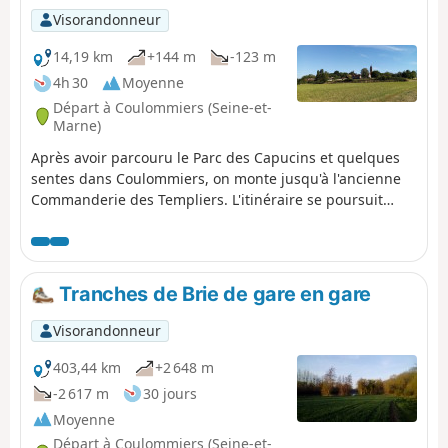
Visorandonneur
14,19 km
+144 m
-123 m
4h 30
Moyenne
Départ à Coulommiers (Seine-et-
Marne)
Après avoir parcouru le Parc des Capucins et quelques
sentes dans Coulommiers, on monte jusqu'à l'ancienne
Commanderie des Templiers. L'itinéraire se poursuit
essentiellement entre les champs cultivés avec quelques
beaux corps de ferme en chemin et la belle église
d'Aulnoy. Après être redescendu, on suit la vallée du
Grand Morin avant une petite remontée finale.
Tranches de Brie de gare en gare
Visorandonneur
403,44 km
+2 648 m
-2 617 m
30 jours
Moyenne
Départ à Coulommiers (Seine-et-