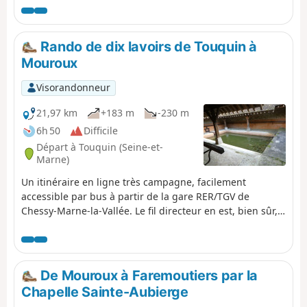
grande église, un cimetière, une demi-douzaine de
tables de pique-nique, d'où l'on peut découvrir un très
beau panorama sur les paysages de Brie. La randonnée
Rando de dix lavoirs de Touquin à
traverse cultures et zones boisées, et permet d'admirer
Mouroux
les principaux points d'intérêt de la vieille ville de
Coulommiers.
Visorandonneur
21,97 km
+183 m
-230 m
6h 50
Difficile
Départ à Touquin (Seine-et-
Marne)
Un itinéraire en ligne très campagne, facilement
accessible par bus à partir de la gare RER/TGV de
Chessy-Marne-la-Vallée. Le fil directeur en est, bien sûr,
le très bel échantillon de lavoirs qu'on y explore.La
balade qui commence et se termine dans des zones de
cultures agrémentées de petites forêts, parcourt, dans
sa partie centrale, la verte vallée de l'Aubetin, en passant
De Mouroux à Faremoutiers par la
par le charmant site du Moulin de Laval, et celui de la
Chapelle Sainte-Aubierge
Chapelle de Sainte-Aubierge et de nombreux hameaux