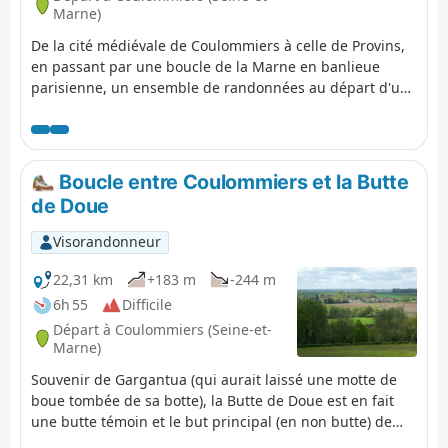
Marne)
De la cité médiévale de Coulommiers à celle de Provins,
en passant par une boucle de la Marne en banlieue
parisienne, un ensemble de randonnées au départ d'une
gare à travers la plaine de Brie, ses villages et son riche
patrimoine.
Boucle entre Coulommiers et la Butte
de Doue
Visorandonneur
22,31 km
+183 m
-244 m
6h 55
Difficile
Départ à Coulommiers (Seine-et-
Marne)
Souvenir de Gargantua (qui aurait laissé une motte de
boue tombée de sa botte), la Butte de Doue est en fait
une butte témoin et le but principal (en non butte) de
cette randonnée. Le sommet en est habité par une