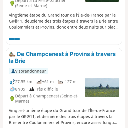
Départ à La Ferté-Gaucher
(Seine-et-Marne)
Vingtième étape du Grand tour de l'Île-de-France par le
GR®11, deuxième des trois étapes à travers la Brie entre
Coulommiers et Provins, donc entre deux nuits sur place
permettant de profiter un maximum de la région. L'étape
est longue mais sans difficulté, le dénivelé cumulé étant
très faible.L'étape est conçue pour succéder directement
à celle-ci venant de Coulommiers et précéder
De Champcenest à Provins à travers
directement celle-ci allant à Provins. Mais rien n'interdit
la Brie
bien sûr de découper l'itinéraire différemment.
Visorandonneur
27,55 km
+61 m
-127 m
8h 05
Très difficile
Départ à Champcenest (Seine-et-
Marne)
Vingt-et-unième étape du Grand tour de l'Île-de-France
par le GR®11, et dernière des trois étapes à travers la
Brie entre Coulommiers et Provins, encore assez longue