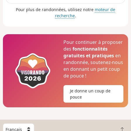
Pour plus de randonnées, utilisez notre
moteur de
recherche
.
Pour continuer à proposer
des
fonctionnalités
gratuites et pratiques
en
randonnée, soutenez-nous
en donnant un petit coup
de pouce !
Je donne un coup de
pouce
C