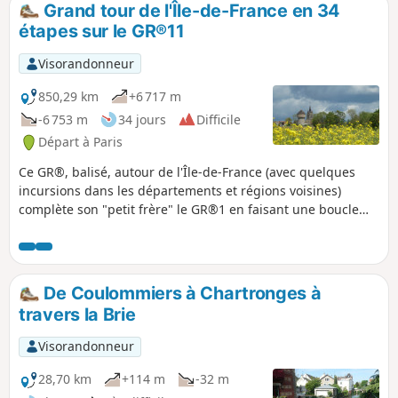
Grand tour de l'Île-de-France en 34
p
étapes sur le GR®11
Visorandonneur
850,29 km
+6 717 m
-6 753 m
34 jours
Difficile
Départ à Paris
Ce GR®, balisé, autour de l'Île-de-France (avec quelques
incursions dans les départements et régions voisines)
complète son "petit frère" le GR®1 en faisant une boucle
autour de Paris, dans un rayon généralement un peu plus
grand. Il suit le même schéma global : d'abord une partie
radiale partant de Paris (plus précisément du pont
d'Austerlitz, proche de l'ancienne confluence de la Bièvre
De Coulommiers à Chartronges à
avec la Seine), et remontant la totalité de la vallée de la
travers la Brie
Bièvre, puis continuant jusque Villiers-Saint-Frédéric, dans
les Yvelines. De là, part et revient une boucle faisant le tour
Visorandonneur
de l’Île-de-France, au voisinage de ses frontières avec les
régions voisines. L'itinéraire traverse de belles régions, bien
28,70 km
+114 m
-32 m
souvent, préservées de l’urbanisation intensive, des Parcs