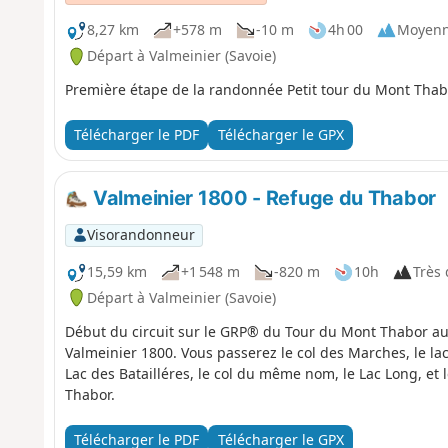
8,27 km
+578 m
-10 m
4h 00
Moyen
Départ à Valmeinier (Savoie)
Première étape de la randonnée Petit tour du Mont Thab
Télécharger le PDF
Télécharger le GPX
Valmeinier 1800 - Refuge du Thabor
Visorandonneur
15,59 km
+1 548 m
-820 m
10h
Très d
Départ à Valmeinier (Savoie)
Début du circuit sur le GRP® du Tour du Mont Thabor au 
Valmeinier 1800. Vous passerez le col des Marches, le lac
Lac des Batailléres, le col du même nom, le Lac Long, et
Thabor.
Télécharger le PDF
Télécharger le GPX