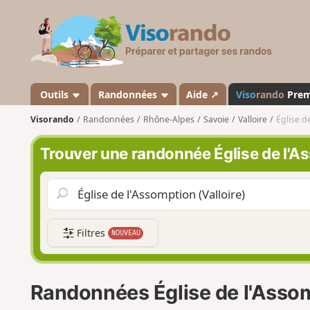
V
i
s
o
r
a
Outils
Randonnées
Aide ↗
Viso
rando
Pre
n
Visorando
Randonnées
Rhône-Alpes
Savoie
Valloire
Église de
d
o
Trouver une randonnée Église de l'As
Filtres
NOUVEAU
Randonnées Église de l'Assom