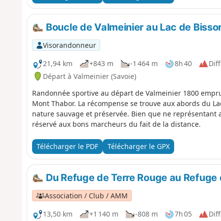
Boucle de Valmeinier au Lac de Bisso
Visorandonneur
21,94 km
+843 m
-1 464 m
8h 40
Diff
Départ à Valmeinier (Savoie)
Randonnée sportive au départ de Valmeinier 1800 empr
Mont Thabor. La récompense se trouve aux abords du Lac 
nature sauvage et préservée. Bien que ne représentant auc
réservé aux bons marcheurs du fait de la distance.
Télécharger le PDF
Télécharger le GPX
Du Refuge de Terre Rouge au Refuge
Association / Club / AMM
13,50 km
+1 140 m
-808 m
7h 05
Diff