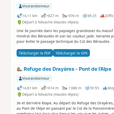
Visorandonneur
14,11 km
+827 m
-976 m
6h 25
Diffic
Départ à Névache (Hautes-Alpes)
Une 3e journée dans les paysages grandioses du massif d
minéral des Béraudes et son lac couleur jade. Variante p
pour éviter le passage technique du Col des Béraudes.
Télécharger le PDF
Télécharger le GPX
Refuge des Drayères - Pont de l'Alpe
Visorandonneur
14,61 km
+614 m
-1 086 m
5h 55
Mo
Départ à Névache (Hautes-Alpes)
3e et dernière étape. Au départ du Refuge des Drayères,
au Pont de l'Alpe en passant par le Col de la Ponsonnièr
nombreux lacs tous plus beaux les uns que les autres : 