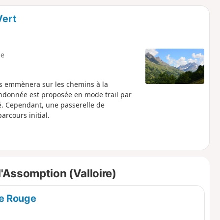
o
a
Vert
i
m
p
e
us emmènera sur les chemins à la
andonnée est proposée en mode trail par
sé. Cependant, une passerelle de
rcours initial.
l'Assomption (Valloire)
re Rouge