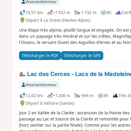
Visorandonneur
19,97 km
+1 552 m
-1 732 m
8h
Extr
Départ à La Grave (Hautes-Alpes)
Une étape très alpine, plutôt longue et engagée. On est
dans un paysage très minéral et sur les crêtes. Magnifiq
l'Oisans, le versant Ouest des Aiguilles d'Arves et au Nor
Télécharger le PDF
Télécharger le GPX
Lac des Cerces - Lacs de la Madeleine
Visorandonneur
12,62 km
+1 208 m
-994 m
8h
Très di
Départ à Valloire (Savoie)
Jour 2 en Vallée de la Clarée : ascension de la Pointe des
passage au Lac et Source de la Clarée et remontée pour 
(hors sentier sur la partie finale). Comme pour les autres 