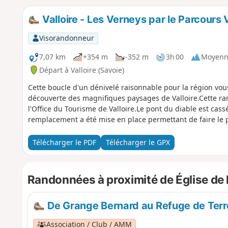
Valloire - Les Verneys par le Parcours 
Visorandonneur
7,07 km
+354 m
-352 m
3h 00
Moyenn
Départ à Valloire (Savoie)
Cette boucle d'un dénivelé raisonnable pour la région vo
découverte des magnifiques paysages de Valloire.Cette r
l'Office du Tourisme de Valloire.Le pont du diable est cas
remplacement a été mise en place permettant de faire le pa
Télécharger le PDF
Télécharger le GPX
Randonnées à proximité de Église de 
De Grange Bernard au Refuge de Ter
Association / Club / AMM