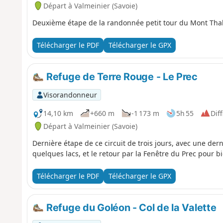
Départ à Valmeinier (Savoie)
Deuxième étape de la randonnée petit tour du Mont Tha
Télécharger le PDF
Télécharger le GPX
Refuge de Terre Rouge - Le Prec
Visorandonneur
14,10 km
+660 m
-1 173 m
5h 55
Diff
Départ à Valmeinier (Savoie)
Dernière étape de ce circuit de trois jours, avec une dern
quelques lacs, et le retour par la Fenêtre du Prec pour bie
Télécharger le PDF
Télécharger le GPX
Refuge du Goléon - Col de la Valette