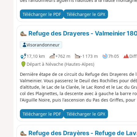
des randonneurs aguerris habitués à la haute montagne
Télécharger le PDF
Télécharger le GPX
Refuge des Drayeres - Valmeinier 18
Visorandonneur
17,10 km
+762 m
-1 173 m
7h 05
Diff
Départ à Névache (Hautes-Alpes)
Dernière étape de ce circuit du Refuge des Drayeres de la 
Valmeinier. Vous passerez le Deuil des Rochilles pour dé
d'altitude, le Lac de la Clarée, le Lac Rond et le Lac du 
col des Plagnettes, la descente avec à gauche la barre r
l'Aiguille Noire, puis l'ascension du Pas des Griffes, po
circuit de 5 jours.
Télécharger le PDF
Télécharger le GPX
Refuge des Drayères - Refuge de Lav