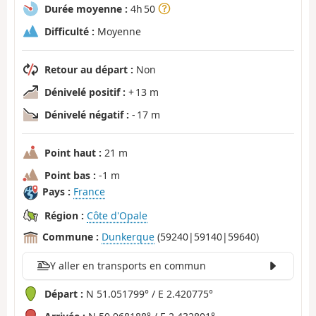
Durée moyenne :
4h 50
Difficulté :
Moyenne
Retour au départ :
Non
Dénivelé positif :
+ 13 m
Dénivelé négatif :
- 17 m
Point haut :
21 m
Point bas :
-1 m
Pays :
France
Région :
Côte d'Opale
Commune :
Dunkerque
(59240|59140|59640)
Y aller en transports en commun
Départ :
N 51.051799° / E 2.420775°