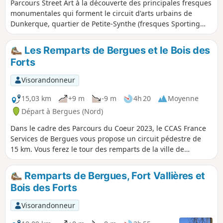
Parcours Street Art à la découverte des principales fresques
monumentales qui forment le circuit d'arts urbains de
Dunkerque, quartier de Petite-Synthe (fresques Sporting
Aviron, Mikko Uni, La Bastille, The World is Yours...).
Les Remparts de Bergues et le Bois des
Forts
Visorandonneur
15,03 km
+9 m
-9 m
4h 20
Moyenne
Départ à Bergues (Nord)
Dans le cadre des Parcours du Coeur 2023, le CCAS France
Services de Bergues vous propose un circuit pédestre de
15 km. Vous ferez le tour des remparts de la ville de
Bergues, pour ensuite longer le Canal de Bergues ; puis en
traversant le Bois des Forts, vous reviendrez jusqu'à votre
Remparts de Bergues, Fort Vallières et
point de départ : Le Foyer Socio Éducatif.
Bois des Forts
Visorandonneur