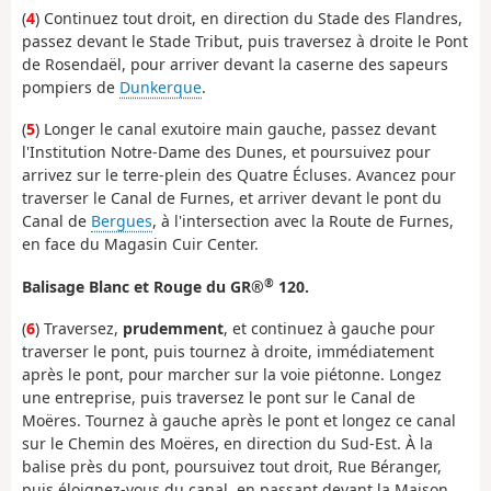
(
4
) Continuez tout droit, en direction du Stade des Flandres,
passez devant le Stade Tribut, puis traversez à droite le Pont
de Rosendaël, pour arriver devant la caserne des sapeurs
pompiers de
Dunkerque
.
(
5
) Longer le canal exutoire main gauche, passez devant
l'Institution Notre-Dame des Dunes, et poursuivez pour
arrivez sur le terre-plein des Quatre Écluses. Avancez pour
traverser le Canal de Furnes, et arriver devant le pont du
Canal de
Bergues
, à l'intersection avec la Route de Furnes,
en face du Magasin Cuir Center.
®
Balisage Blanc et Rouge du GR®
120.
(
6
) Traversez,
prudemment
, et continuez à gauche pour
traverser le pont, puis tournez à droite, immédiatement
après le pont, pour marcher sur la voie piétonne. Longez
une entreprise, puis traversez le pont sur le Canal de
Moëres. Tournez à gauche après le pont et longez ce canal
sur le Chemin des Moëres, en direction du Sud-Est. À la
balise près du pont, poursuivez tout droit, Rue Béranger,
puis éloignez-vous du canal, en passant devant la Maison