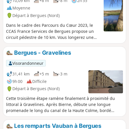
10,09 km
+8 m
-8 m
2h 55
Moyenne
Départ à Bergues (Nord)
Dans le cadre des Parcours du Cœur 2023, le
CCAS France Services de Bergues propose un
circuit pédestre de 10 km. Vous longerez une
partie des remparts de la ville de Bergues, pour
ensuite longer le Canal de Bergues ; puis en
Bergues - Gravelines
traversant le Bois des Forts, vous reviendrez
jusqu'à votre point de départ au Foyer socio-
Visorandonneur
éducatif.
31,41 km
+5 m
-3 m
9h 00
Difficile
Départ à Bergues (Nord)
Cette troisième étape ramène finalement à proximité du
littoral à Gravelines. Après Bierne, débute une longue
promenade le long du canal de la Haute Colme, bordé
d'habitations traditionnelles. Il rejoint ensuite Bourbourg
puis change de direction pour rejoindre Gravelines en
Les remparts Vauban à Bergues
passant par le village de Saint-Georges-sur-l'Aa.