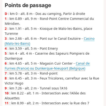
Points de passage
D
: km 0 - alt. 8 m - Dos au camping, Partir à droite
1
: km 0.89 - alt. 9 m - Rond-Point Centre Commercial du
Méridien.
2
: km 1.91 - alt. 5 m - Kiosque de Malo-les-Bains, place
Turenne
3
: km 2.66 - alt. 6 m - Pont sur le Canal Exutoire -
Casino
(Malo-les-Bains)
4
: km 3.59 - alt. 5 m - Pont Emery
5
: km 4 - alt. 4 m - Caserne des Sapeurs Pompiers de
Dunkerque
6
: km 4.65 - alt. 5 m - Magasin Cuir Center -
Canal de
Furnes (France) ou Dunkerque-Nieuport (Belgique)
7
: km 5.78 - alt. 3 m - Rond-point
8
: km 6.45 - alt. 3 m - Feux Tricolores, carrefour avec la Rue
Victor Hugo
9
: km 7.26 - alt. 2 m - Tunnel sous l'A16
10
: km 8.22 - alt. 1 m - Intersection avec l'Allée des
Alouettes
11
: km 8.99 - alt. 2 m - Intersection avec la Rue des 7