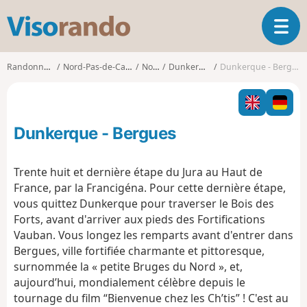
V
O
i
u
s
v
o
Randonnées
Nord-Pas-de-Calais
Nord
Dunkerque
Dunkerque - Bergues
r
r
i
a
r
n
l
d
Dunkerque - Bergues
a
o
n
a
Trente huit et dernière étape du Jura au Haut de
v
France, par la Francigéna. Pour cette dernière étape,
i
vous quittez Dunkerque pour traverser le Bois des
g
Forts, avant d'arriver aux pieds des Fortifications
a
t
Vauban. Vous longez les remparts avant d'entrer dans
i
Bergues, ville fortifiée charmante et pittoresque,
o
surnommée la « petite Bruges du Nord », et,
n
aujourd’hui, mondialement célèbre depuis le
tournage du film “Bienvenue chez les Ch’tis” ! C'est au