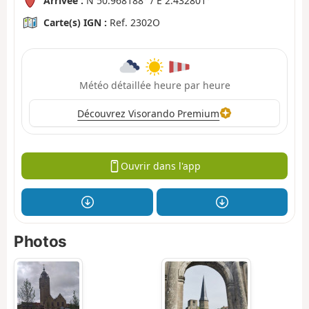
Arrivée :
N 50.968188° / E 2.432801°
Carte(s) IGN :
Ref. 2302O
Météo détaillée heure par heure
Découvrez Visorando Premium
Ouvrir dans l'app
Photos