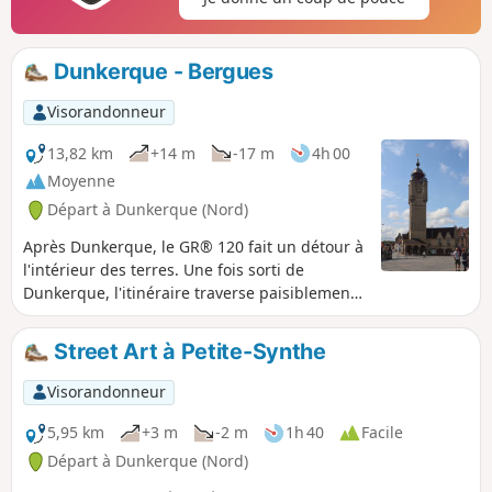
Dunkerque - Bergues
Visorandonneur
13,82 km
+14 m
-17 m
4h 00
Moyenne
Départ à Dunkerque (Nord)
Après Dunkerque, le GR® 120 fait un détour à
l'intérieur des terres. Une fois sorti de
Dunkerque, l'itinéraire traverse paisiblement
le Bois des Forts et rejoint la jolie cité fortifiée
de Bergues avec ses canaux et ses vestiges
Street Art à Petite-Synthe
médiévaux. L'étape est assez courte, ce qui
laisse du temps pour flâner dans Bergues.
Visorandonneur
5,95 km
+3 m
-2 m
1h 40
Facile
Départ à Dunkerque (Nord)