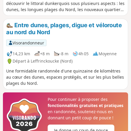
découvrir le littoral dunkerquois sous plusieurs aspects : les
dunes, les longues plages du Nord, les nouveaux quartiers
de Dunkerque et les belles façades des maisons malouines.
Entre dunes, plages, digue et véloroute
au nord du Nord
Visorandonneur
14,23 km
+8 m
-8 m
4h 05
Moyenne
Départ à Leffrinckoucke (Nord)
Une formidable randonnée d'une quinzaine de kilomètres
au cœur des dunes, espaces protégés, et sur les plus belles
plages du Nord.
Pour continuer à proposer des
fonctionnalités gratuites et pratiques
en randonnée, soutenez-nous en
donnant un petit coup de pouce !
Je donne un coup de pouce