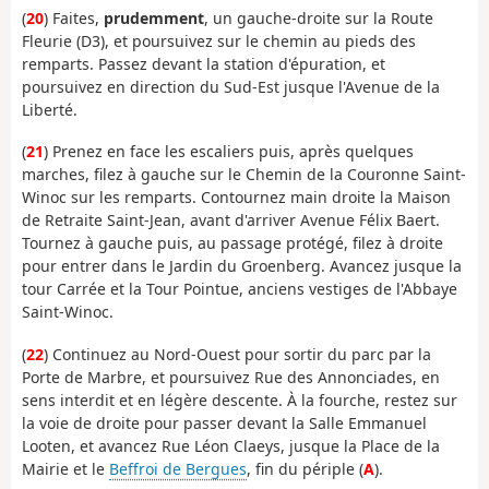
(
20
) Faites,
prudemment
, un gauche-droite sur la Route
Fleurie (D3), et poursuivez sur le chemin au pieds des
remparts. Passez devant la station d'épuration, et
poursuivez en direction du Sud-Est jusque l'Avenue de la
Liberté.
(
21
) Prenez en face les escaliers puis, après quelques
marches, filez à gauche sur le Chemin de la Couronne Saint-
Winoc sur les remparts. Contournez main droite la Maison
de Retraite Saint-Jean, avant d'arriver Avenue Félix Baert.
Tournez à gauche puis, au passage protégé, filez à droite
pour entrer dans le Jardin du Groenberg. Avancez jusque la
tour Carrée et la Tour Pointue, anciens vestiges de l'Abbaye
Saint-Winoc.
(
22
) Continuez au Nord-Ouest pour sortir du parc par la
Porte de Marbre, et poursuivez Rue des Annonciades, en
sens interdit et en légère descente. À la fourche, restez sur
la voie de droite pour passer devant la Salle Emmanuel
Looten, et avancez Rue Léon Claeys, jusque la Place de la
Mairie et le
Beffroi de Bergues
, fin du périple (
A
).