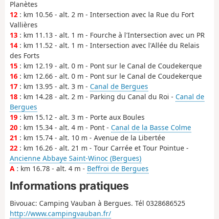
Planètes
12
: km 10.56 - alt. 2 m - Intersection avec la Rue du Fort
Vallières
13
: km 11.13 - alt. 1 m - Fourche à l'Intersection avec un PR
14
: km 11.52 - alt. 1 m - Intersection avec l'Allée du Relais
des Forts
15
: km 12.19 - alt. 0 m - Pont sur le Canal de Coudekerque
16
: km 12.66 - alt. 0 m - Pont sur le Canal de Coudekerque
17
: km 13.95 - alt. 3 m -
Canal de Bergues
18
: km 14.28 - alt. 2 m - Parking du Canal du Roi -
Canal de
Bergues
19
: km 15.12 - alt. 3 m - Porte aux Boules
20
: km 15.34 - alt. 4 m - Pont -
Canal de la Basse Colme
21
: km 15.74 - alt. 10 m - Avenue de la Libertée
22
: km 16.26 - alt. 21 m - Tour Carrée et Tour Pointue -
Ancienne Abbaye Saint-Winoc (Bergues)
A
: km 16.78 - alt. 4 m -
Beffroi de Bergues
Informations pratiques
Bivouac: Camping Vauban à Bergues. Tél 0328686525
http://www.campingvauban.fr/