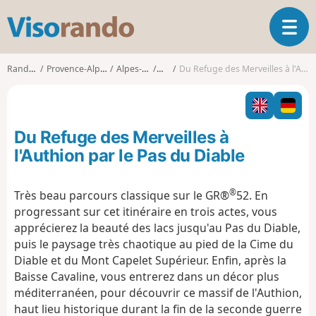
V
O
i
u
s
v
o
Randonnées
Provence-Alpes-Côte d'Azur
Alpes-Maritimes
Tende
Du Refuge des Merveilles à l'Authion par le Pas du Diable
r
r
i
a
r
n
l
d
Du Refuge des Merveilles à
a
o
n
l'Authion par le Pas du Diable
a
v
®
Très beau parcours classique sur le GR®
52. En
i
progressant sur cet itinéraire en trois actes, vous
g
a
apprécierez la beauté des lacs jusqu'au Pas du Diable,
t
puis le paysage très chaotique au pied de la Cime du
i
Diable et du Mont Capelet Supérieur. Enfin, après la
o
Baisse Cavaline, vous entrerez dans un décor plus
n
méditerranéen, pour découvrir ce massif de l'Authion,
haut lieu historique durant la fin de la seconde guerre