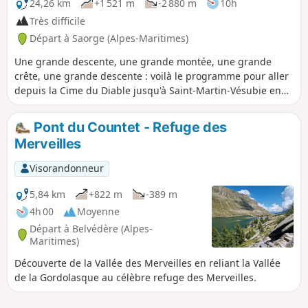
24,26 km
+1 521 m
-2 880 m
10h
Très difficile
Départ à Saorge (Alpes-Maritimes)
Une grande descente, une grande montée, une grande
crête, une grande descente : voilà le programme pour aller
depuis la Cime du Diable jusqu'à Saint-Martin-Vésubie en
passant par la cime de la Vallette de Prals, la Tête de Cinant,
le Mont Lapassé et la Cime de la Pallu.
Pont du Countet - Refuge des
Merveilles
Visorandonneur
5,84 km
+822 m
-389 m
4h 00
Moyenne
Départ à Belvédère (Alpes-
Maritimes)
Découverte de la Vallée des Merveilles en reliant la Vallée
de la Gordolasque au célèbre refuge des Merveilles.