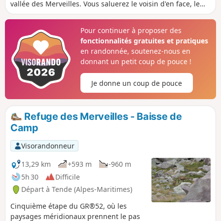
vallée des Merveilles. Vous saluerez le voisin d'en face, le
Grand Capelet. Vous savourerez le panorama 360° de
l'Argentera à la Méditerranée. Vous devrez être vigilant sur
Pour continuer à proposer des
la première partie de la descente vers la Baisse de
fonctionnalités gratuites et pratiques
Valmasque (cotation T3). À partir de la Baisse de Valmasque,
en randonnée, soutenez-nous en
la retour s'effectue sur le chemin classique qui longe les
donnant un petit coup de pouce !
Lacs du Basto, Noir, Vert.
Je donne un coup de pouce
Refuge des Merveilles - Baisse de
Camp
Visorandonneur
13,29 km
+593 m
-960 m
5h 30
Difficile
Départ à Tende (Alpes-Maritimes)
Cinquième étape du GR®52, où les
paysages méridionaux prennent le pas