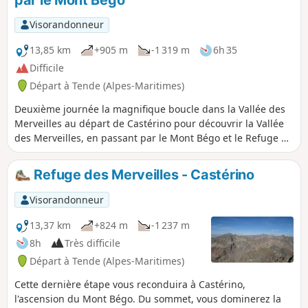
Visorandonneur
13,85 km
+905 m
-1 319 m
6h 35
Difficile
Départ à Tende (Alpes-Maritimes)
Deuxième journée la magnifique boucle dans la Vallée des
Merveilles au départ de Castérino pour découvrir la Vallée
des Merveilles, en passant par le Mont Bégo et le Refuge de
Valmasque. Point culminant de la randonnée : ascension du
Mont Bégo. Découvrez un panorama 360° à couper le
Refuge des Merveilles - Castérino
souffle, de l'Italie et du Mont de l'Argentera jusqu'à la
Méditerranée.
Visorandonneur
13,37 km
+824 m
-1 237 m
8h
Très difficile
Départ à Tende (Alpes-Maritimes)
Cette dernière étape vous reconduira à Castérino,
l'ascension du Mont Bégo. Du sommet, vous dominerez la