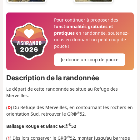
Pour continuer à proposer des
fonctionnalités gratuites et
pratiques
en randonnée, soutenez-
nous en donnant un petit coup de
pouce !
Je donne un coup de pouce
Description de la randonnée
Le départ de cette randonnée se situe au Refuge des
Merveilles.
(
D
) Du Refuge des Merveilles, en contournant les rochers en
®
orientation Sud, retrouver le GR®
52.
®
Balisage Rouge et Blanc GR®
52
®
(
1
) Dès lors conserver le GR®
52, monter jusqu'au barrage