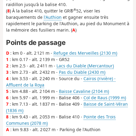
raidillon jusqu'à la balise 410.
®
(
8
) À la balise 410, quitter le GR®
52, viser les
baraquements de
l'Authion
et gagner ensuite très
rapidement le parking de l'Authion, au pied du Monument à
la mémoire des fusiliers marin. (
A
)
Points de passage
D
: km 0 - alt. 2 121 m -
Refuge des Merveilles (2130 m)
1
: km 0.17 - alt. 2 139 m - GR52
2
: km 2.5 - alt. 2 411 m -
Lacs du Diable (Mercantour)
3
: km 2.73 - alt. 2 432 m -
Pas du Diable (2430 m)
4
: km 3.53 - alt. 2 240 m - Source du -
Caïros (rivière) -
Affluent de la Roya
5
: km 4.88 - alt. 2 104 m -
Baisse Cavaline (2104 m)
6
: km 5.97 - alt. 1 999 m - Balise 406 -
Col de Raus (1999 m)
7
: km 7.13 - alt. 1 837 m - Balise 409 -
Baisse de Saint-Véran
(1836 m)
8
: km 9.43 - alt. 2 053 m - Balise 410 -
Pointe des Trois
Communes (2078 m)
A
: km 9.83 - alt. 2 027 m - Parking de l'Authion