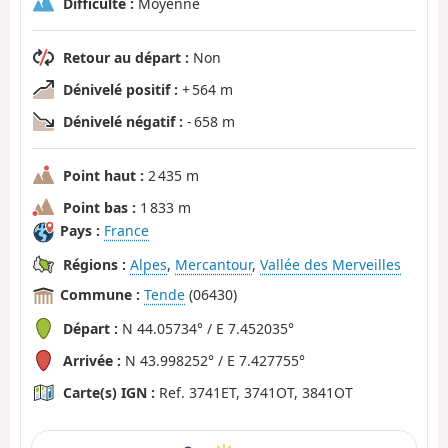
Difficulté :
Moyenne
Retour au départ :
Non
Dénivelé positif :
+ 564 m
Dénivelé négatif :
- 658 m
Point haut :
2 435 m
Point bas :
1 833 m
Pays :
France
Régions :
Alpes
,
Mercantour
,
Vallée des Merveilles
Commune :
Tende
(06430)
Départ :
N 44.05734° / E 7.452035°
Arrivée :
N 43.998252° / E 7.427755°
Carte(s) IGN :
Ref. 3741ET, 3741OT, 3841OT