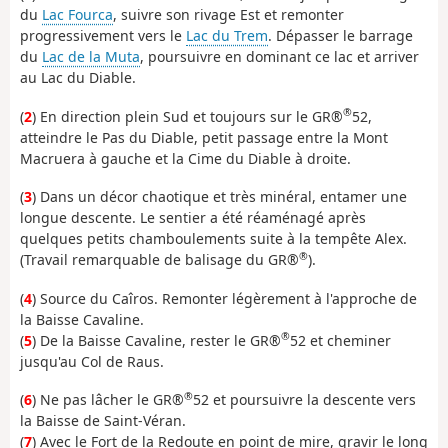
du
Lac Fourca
, suivre son rivage Est et remonter
progressivement vers le
Lac du Trem
. Dépasser le barrage
du
Lac de la Muta
, poursuivre en dominant ce lac et arriver
au Lac du Diable.
®
(
2
) En direction plein Sud et toujours sur le GR®
52,
atteindre le Pas du Diable, petit passage entre la Mont
Macruera à gauche et la Cime du Diable à droite.
(
3
) Dans un décor chaotique et très minéral, entamer une
longue descente. Le sentier a été réaménagé après
quelques petits chamboulements suite à la tempête Alex.
®
(Travail remarquable de balisage du GR®
).
(
4
) Source du Caîros. Remonter légèrement à l'approche de
la Baisse Cavaline.
®
(
5
) De la Baisse Cavaline, rester le GR®
52 et cheminer
jusqu'au Col de Raus.
®
(
6
) Ne pas lâcher le GR®
52 et poursuivre la descente vers
la Baisse de Saint-Véran.
(
7
) Avec le Fort de la Redoute en point de mire, gravir le long