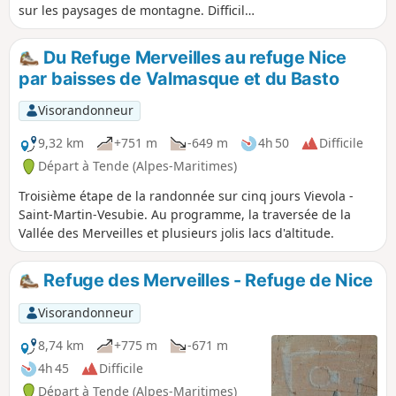
sur les paysages de montagne. Difficile
par son dénivelé, cette étape suit
l'ancienne frontière italienne ou vous
Du Refuge Merveilles au refuge Nice
découvrez de nombreux vestiges
par baisses de Valmasque et du Basto
militaires. Notamment sur l'Authion, où
eut lieu une des dernières batailles de
Visorandonneur
France qui a causé la mort de 273
soldats français quelques semaines
9,32 km
+751 m
-649 m
4h 50
Difficile
avant l'armistice du 8 mai 1945. Le
Départ à Tende (Alpes-Maritimes)
panorama y est fabuleux.
Troisième étape de la randonnée sur cinq jours Vievola -
Saint-Martin-Vesubie. Au programme, la traversée de la
Vallée des Merveilles et plusieurs jolis lacs d'altitude.
Refuge des Merveilles - Refuge de Nice
Visorandonneur
8,74 km
+775 m
-671 m
4h 45
Difficile
Départ à Tende (Alpes-Maritimes)