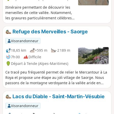
Itinéraire permettant de découvrir les
merveilles de cette vallée. Notamment,
les gravures particulièrement célèbres
comme le Christ, le Chef de Tribu, la
Roche de l'Autel. Mais attention ces
Refuge des Merveilles - Saorge
zones sont surveillées!
Visorandonneur
18,65 km
+595 m
-2 189 m
7h 00
Difficile
Départ à Tende (Alpes-Maritimes)
Ce tracé peu fréquenté permet de relier le Mercantour à La
Roya et propose une étape au joli village de Saorge. Nous
passons de la montagne verdoyante à la vallée aride en
perdant 1700 m d'altitude. Un changement d'univers en
quelques heures.
Lacs du Diable - Saint-Martin-Vésubie
Visorandonneur