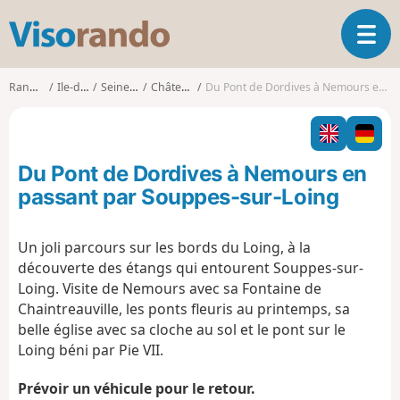
V
O
i
u
s
v
o
Randonnées
Ile-de-France
Seine-et-Marne
Château-Landon
Du Pont de Dordives à Nemours en passant par Souppes-sur-Loing
r
r
i
a
r
n
l
d
Du Pont de Dordives à Nemours en
a
o
n
passant par Souppes-sur-Loing
a
v
Un joli parcours sur les bords du Loing, à la
i
découverte des étangs qui entourent Souppes-sur-
g
a
Loing. Visite de Nemours avec sa Fontaine de
t
Chaintreauville, les ponts fleuris au printemps, sa
i
belle église avec sa cloche au sol et le pont sur le
o
Loing béni par Pie VII.
n
Prévoir un véhicule pour le retour.