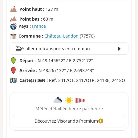
Point haut :
127 m
Point bas :
60 m
Pays :
France
Commune :
Château-Landon
(77570)
Y aller en transports en commun
Départ :
N 48.145652° / E 2.752172°
Arrivée :
N 48.267132° / E 2.693743°
Carte(s) IGN :
Ref. 2417OT, 2417OTR, 2418E, 2418O
Météo détaillée heure par heure
Découvrez Visorando Premium