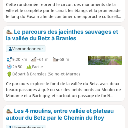
Cette randonnée reprend le circuit des monuments de la
ville et le complète par le canal, les étangs et la promenade
le long du Fusain afin de combiner une approche culturelle
et la découverte de paysages bucoliques.
Le parcours des jacinthes sauvages et
la vallée du Betz à Branles
Visorandonneur
9,20 km
+61 m
-58 m
2h 50
Facile
Départ à Bransles (Seine-et-Marne)
Ce parcours explore le fond de la vallée du Betz, avec deux
beaux passages à gué ou sur des petits ponts au Moulin de
Madame et à Barbigny, et surtout un passage de forêt
remarquable au printemps quand les jacinthes sont en
fleurs. Certains passages sont communs à d'autres
Les 4 moulins, entre vallée et plateau
randonnées au départ du jardin dans la vallée.
autour du Betz par le Chemin du Roy
Visorandonneur