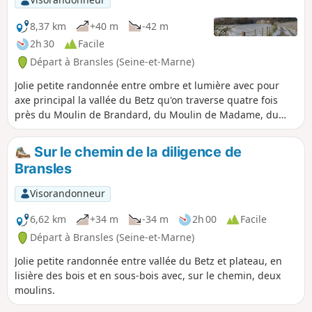
8,37 km
+40 m
-42 m
2h 30
Facile
Départ à Bransles (Seine-et-Marne)
Jolie petite randonnée entre ombre et lumière avec pour
axe principal la vallée du Betz qu'on traverse quatre fois
près du Moulin de Brandard, du Moulin de Madame, du
Moulin de Cusset (plus visible) et du Moulin de Gros lot.
Sur le chemin de la diligence de
Bransles
Visorandonneur
6,62 km
+34 m
-34 m
2h 00
Facile
Départ à Bransles (Seine-et-Marne)
Jolie petite randonnée entre vallée du Betz et plateau, en
lisière des bois et en sous-bois avec, sur le chemin, deux
moulins.