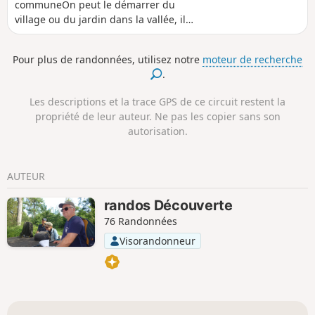
communeOn peut le démarrer du
village ou du jardin dans la vallée, il
emprunte deux superbes vallées, celle
du Betz par le Chemin du Roi et celle
Pour plus de randonnées, utilisez notre
moteur de recherche
des Ardouzes, passe devant l'église
.
classée du village et le Château du Mez
le Maréchal du XIIIe siècle (sur la
Les descriptions et la trace GPS de ce circuit restent la
commune de Dordives).
propriété de leur auteur. Ne pas les copier sans son
autorisation.
AUTEUR
randos Découverte
76 Randonnées
Visorandonneur