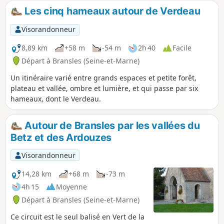
Les cinq hameaux autour de Verdeau
Visorandonneur
8,89 km
+58 m
-54 m
2h 40
Facile
Départ à Bransles (Seine-et-Marne)
Un itinéraire varié entre grands espaces et petite forêt,
plateau et vallée, ombre et lumière, et qui passe par six
hameaux, dont le Verdeau.
Autour de Bransles par les vallées du
Betz et des Ardouzes
Visorandonneur
14,28 km
+68 m
-73 m
4h 15
Moyenne
Départ à Bransles (Seine-et-Marne)
Ce circuit est le seul balisé en Vert de la