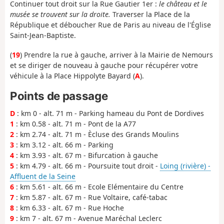
Continuer tout droit sur la Rue Gautier 1er :
le château et le
musée se trouvent sur la droite.
Traverser la Place de la
République et déboucher Rue de Paris au niveau de l'Église
Saint-Jean-Baptiste.
(
19
) Prendre la rue à gauche, arriver à la Mairie de Nemours
et se diriger de nouveau à gauche pour récupérer votre
véhicule à la Place Hippolyte Bayard (
A
).
Points de passage
D
: km 0 - alt. 71 m - Parking hameau du Pont de Dordives
1
: km 0.58 - alt. 71 m - Pont de la A77
2
: km 2.74 - alt. 71 m - Ècluse des Grands Moulins
3
: km 3.12 - alt. 66 m - Parking
4
: km 3.93 - alt. 67 m - Bifurcation à gauche
5
: km 4.79 - alt. 66 m - Poursuite tout droit -
Loing (rivière) -
Affluent de la Seine
6
: km 5.61 - alt. 66 m - Ecole Elémentaire du Centre
7
: km 5.87 - alt. 67 m - Rue Voltaire, café-tabac
8
: km 6.33 - alt. 67 m - Rue Hoche
9
: km 7 - alt. 67 m - Avenue Maréchal Leclerc