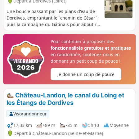
Départ à Dordives (Loiret)
Une boucle passant par les plans d'eau de
Dordives, empruntant le "chemin de César",
puis la campagne du Gâtinais pour aboutir à
Château-Landon qu'on parcourt à la
découverte de son passé médiéval. Le retour
Pour continuer à proposer des
se fait en longeant le Canal du Loing avec le
fonctionnalités gratuites et pratiques
pont-canal de Néronville.
en randonnée, soutenez-nous en
donnant un petit coup de pouce !
Je donne un coup de pouce
Château-Landon, le canal du Loing et
les Étangs de Dordives
Visorandonneur
17,33 km
+89 m
-85 m
5h 10
Moyenne
Départ à Château-Landon (Seine-et-Marne)