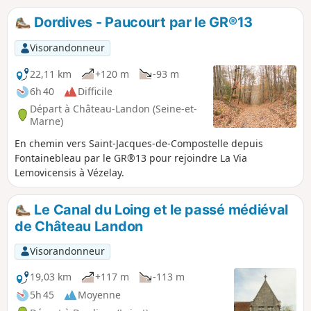
Dordives - Paucourt par le GR®13
Visorandonneur
22,11 km
+120 m
-93 m
6h 40
Difficile
Départ à Château-Landon (Seine-et-
Marne)
En chemin vers Saint-Jacques-de-Compostelle depuis
Fontainebleau par le GR®13 pour rejoindre La Via
Lemovicensis à Vézelay.
Le Canal du Loing et le passé médiéval
de Château Landon
Visorandonneur
19,03 km
+117 m
-113 m
5h 45
Moyenne