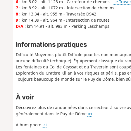
6
: km 8.02 - alt. 1 123 m - Carrefour de chemins -
Le Trave
7
: km 8.92 - alt. 1 072 m - Intersection de chemins
8
: km 13.34 - alt. 955 m - Traversée D942
9
: km 14.39 - alt. 964 m - Intersection de routes
D/A
: km 14.91 - alt. 983 m - Parking Laschamps
Informations pratiques
Difficulté Moyenne, plutôt Difficile pour les non montagna
aucune difficulté technique). Équipement classique du ra
Les fontaines du Col de Ceyssat et du Traversin sont coupé
Exploration du Cratère Kilian à vos risques et périls, pas 
Toujours beaucoup de monde sur le Puy de Dôme, bien sûr
À voir
Découvrez plus de randonnées dans ce secteur à suivre av
généralement dans le Puy-de-Dôme
ici
Album photo
ici