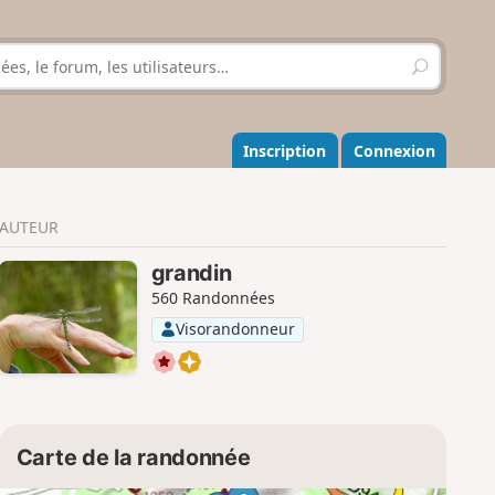
R
e
c
h
e
Inscription
Connexion
r
c
h
AUTEUR
e
r
grandin
560 Randonnées
Visorandonneur
Carte de la randonnée