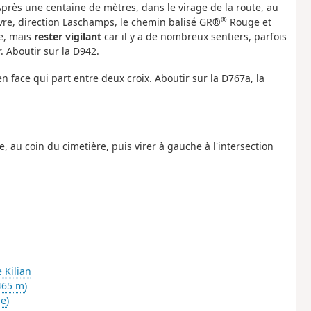
Après une centaine de mètres, dans le virage de la route, au
®
ivre, direction Laschamps, le chemin balisé GR®
Rouge et
le, mais
rester vigilant
car il y a de nombreux sentiers, parfois
. Aboutir sur la D942.
en face qui part entre deux croix. Aboutir sur la D767a, la
e, au coin du cimetière, puis virer à gauche à l'intersection
 Kilian
465 m)
e)