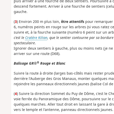
puis arriver à une fourche de deux sentiers. Poursuivre à d
descend fortement. Arriver à une fourche de sentiers (celui 
gauche.
(
3
) Environ 200 m plus loin,
être attentifs
pour remarquer un
6, numéros peints en rouge sur les arbres (si vous ratez ce
suivre et, à la fourche suivante (numéro 6 peint sur un arbr
c'est le
Cratère Kilian
, que le sentier contourne par sa bordure
spectaculaire
.
Ignorer deux sentiers à gauche, plus ou moins nets (je ne s
arriver sur une route (D68).
®
Balisage GR®
Rouge et Blanc
Suivre la route à droite (larges bas-côtés mais rester prud
derrière l'Auberge des Gros Manaux, monter quelques marc
rejoindre les panneaux directionnels Jaunes (balise Col d
(
4
) Suivre la direction Sommet du Puy de Dôme, c'est le Che
voie ferrée du Panoramique des Dôme, poursuivre sur le ch
quelques marches. Aller tout droit en laissant la gare à dr
vers le temple et l'antenne, panneau directionnels Jaunes.