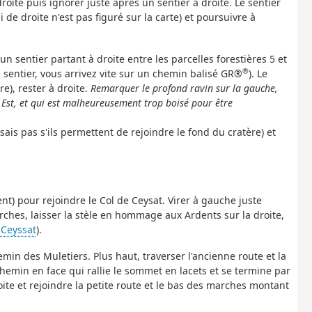
roite puis ignorer juste après un sentier à droite. Le sentier
de droite n'est pas figuré sur la carte) et poursuivre à
 sentier partant à droite entre les parcelles forestières 5 et
®
 sentier, vous arrivez vite sur un chemin balisé GR®
). Le
e), rester à droite.
Remarquer le profond ravin sur la gauche,
 Est, et qui est malheureusement trop boisé pour être
ais pas s'ils permettent de rejoindre le fond du cratère) et
ent) pour rejoindre le Col de Ceysat. Virer à gauche juste
hes, laisser la stèle en hommage aux Ardents sur la droite,
e
Ceyssat
).
min des Muletiers. Plus haut, traverser l'ancienne route et la
emin en face qui rallie le sommet en lacets et se termine par
oite et rejoindre la petite route et le bas des marches montant