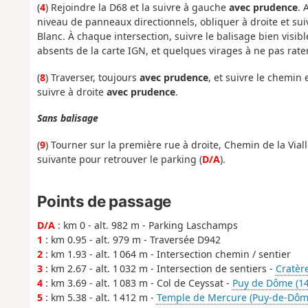
(
4
) Rejoindre la D68 et la suivre à gauche
avec prudence
. 
niveau de panneaux directionnels, obliquer à droite et su
Blanc. À chaque intersection, suivre le balisage bien visib
absents de la carte IGN, et quelques virages à ne pas rater
(
8
) Traverser, toujours
avec prudence
, et suivre le chemin 
suivre à droite
avec prudence
.
Sans balisage
(
9
) Tourner sur la première rue à droite, Chemin de la Viall
suivante pour retrouver le parking (
D/A
).
Points de passage
D/A
: km 0 - alt. 982 m - Parking Laschamps
1
: km 0.95 - alt. 979 m - Traversée D942
2
: km 1.93 - alt. 1 064 m - Intersection chemin / sentier
3
: km 2.67 - alt. 1 032 m - Intersection de sentiers -
Cratère
4
: km 3.69 - alt. 1 083 m - Col de Ceyssat -
Puy de Dôme (1
5
: km 5.38 - alt. 1 412 m -
Temple de Mercure (Puy-de-Dôm