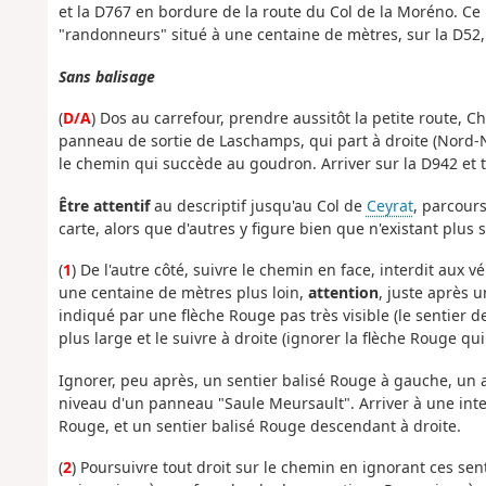
et la D767 en bordure de la route du Col de la Moréno. C
"randonneurs" situé à une centaine de mètres, sur la D52, 
Sans balisage
(
D/A
) Dos au carrefour, prendre aussitôt la petite route, C
panneau de sortie de Laschamps, qui part à droite (Nord-No
le chemin qui succède au goudron. Arriver sur la D942 et 
Être attentif
au descriptif jusqu'au Col de
Ceyrat
, parcours
carte, alors que d'autres y figure bien que n'existant plus s
(
1
) De l'autre côté, suivre le chemin en face, interdit aux 
une centaine de mètres plus loin,
attention
, juste après u
indiqué par une flèche Rouge pas très visible (le sentier 
plus large et le suivre à droite (ignorer la flèche Rouge qui
Ignorer, peu après, un sentier balisé Rouge à gauche, un a
niveau d'un panneau "Saule Meursault". Arriver à une inte
Rouge, et un sentier balisé Rouge descendant à droite.
(
2
) Poursuivre tout droit sur le chemin en ignorant ces sent