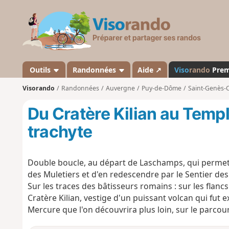
V
i
s
o
r
a
Outils
Randonnées
Aide ↗
Viso
rando
Pre
n
Visorando
Randonnées
Auvergne
Puy-de-Dôme
Saint-Genès-
d
o
Du Cratère Kilian au Templ
trachyte
Double boucle, au départ de Laschamps, qui perm
des Muletiers et d'en redescendre par le Sentier des
Sur les traces des bâtisseurs romains : sur les flanc
Cratère Kilian, vestige d'un puissant volcan qui fut
Mercure que l'on découvrira plus loin, sur le parcour