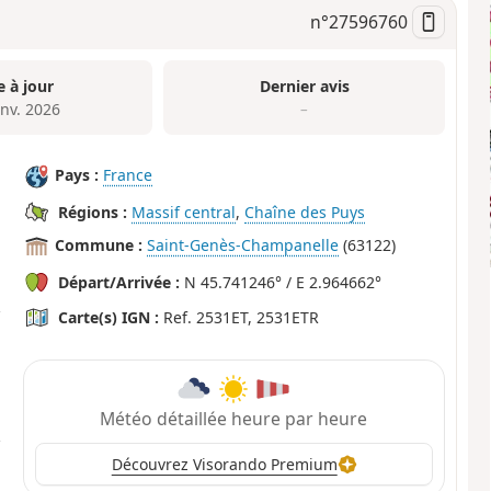
n°
27596760
e à jour
Dernier avis
anv. 2026
–
Pays :
France
Régions :
Massif central
,
Chaîne des Puys
Commune :
Saint-Genès-Champanelle
(63122)
Départ/Arrivée :
N 45.741246° / E 2.964662°
Carte(s) IGN :
Ref. 2531ET, 2531ETR
Météo détaillée heure par heure
Découvrez Visorando Premium