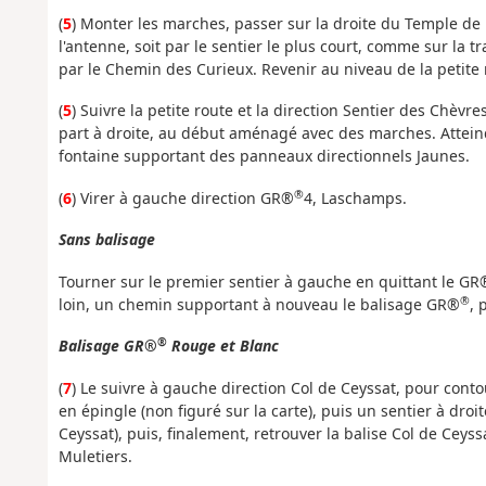
(
5
) Monter les marches, passer sur la droite du Temple de 
l'antenne, soit par le sentier le plus court, comme sur la t
par le Chemin des Curieux. Revenir au niveau de la petite
(
5
) Suivre la petite route et la direction Sentier des Chèvre
part à droite, au début aménagé avec des marches. Atteind
fontaine supportant des panneaux directionnels Jaunes.
®
(
6
) Virer à gauche direction GR®
4, Laschamps.
Sans balisage
Tourner sur le premier sentier à gauche en quittant le GR
®
loin, un chemin supportant à nouveau le balisage GR®
, 
®
Balisage GR®
Rouge et Blanc
(
7
) Le suivre à gauche direction Col de Ceyssat, pour cont
en épingle (non figuré sur la carte), puis un sentier à dro
Ceyssat), puis, finalement, retrouver la balise Col de Ceyss
Muletiers.