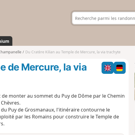
mium
Champanelle
Du Cratère Kilian au Temple de Mercure, la via trachyte
e de Mercure, la via
et de monter au sommet du Puy de Dôme par le Chemin
 Chèvres.
s du Puy de Grosmanaux, l'itinéraire contourne le
 exploité par les Romains pour construire le Temple de
s.