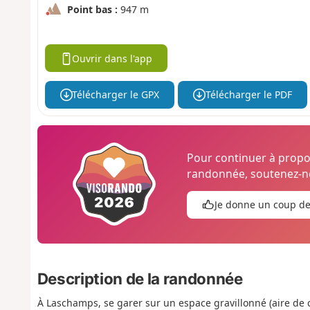
Point bas :
947 m
Ouvrir dans l'app
Télécharger le GPX
Télécharger le PDF
Pour continuer à prop
randonnée, soutenez-no
Je donne un coup d
Description de la randonnée
À Laschamps, se garer sur un espace gravillonné (aire de 