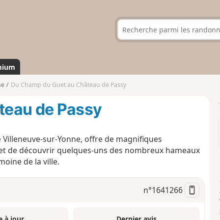
mium
ne
Du Champ du Guet au Château de Passy
teau de Passy
e Villeneuve-sur-Yonne, offre de magnifiques
permet de découvrir quelques-uns des nombreux hameaux
oine de la ville.
n°
1641266
e à jour
Dernier avis