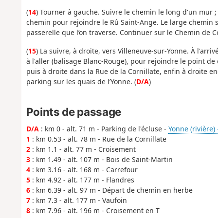
(
14
) Tourner à gauche. Suivre le chemin le long d'un mur 
chemin pour rejoindre le Rû Saint-Ange. Le large chemin se
passerelle que l’on traverse. Continuer sur le Chemin de C
(
15
) La suivre, à droite, vers Villeneuve-sur-Yonne. À l'arri
à l'aller (balisage Blanc-Rouge), pour rejoindre le point de
puis à droite dans la Rue de la Cornillate, enfin à droite 
parking sur les quais de l’Yonne. (
D/A
)
Points de passage
D/A
: km 0 - alt. 71 m - Parking de l'écluse -
Yonne (rivière) 
1
: km 0.53 - alt. 78 m - Rue de la Cornillate
2
: km 1.1 - alt. 77 m - Croisement
3
: km 1.49 - alt. 107 m - Bois de Saint-Martin
4
: km 3.16 - alt. 168 m - Carrefour
5
: km 4.92 - alt. 177 m - Flandres
6
: km 6.39 - alt. 97 m - Départ de chemin en herbe
7
: km 7.3 - alt. 177 m - Vaufoin
8
: km 7.96 - alt. 196 m - Croisement en T