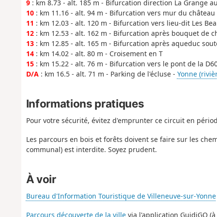
9
: km 8.73 - alt. 185 m - Bifurcation direction La Grange 
10
: km 11.16 - alt. 94 m - Bifurcation vers mur du château
11
: km 12.03 - alt. 120 m - Bifurcation vers lieu-dit Les B
12
: km 12.53 - alt. 162 m - Bifurcation après bouquet de 
13
: km 12.85 - alt. 165 m - Bifurcation après aqueduc sou
14
: km 14.02 - alt. 80 m - Croisement en T
15
: km 15.22 - alt. 76 m - Bifurcation vers le pont de la D6
D/A
: km 16.5 - alt. 71 m - Parking de l'écluse -
Yonne (rivièr
Informations pratiques
Pour votre sécurité, évitez d'emprunter ce circuit en pério
Les parcours en bois et forêts doivent se faire sur les che
communal) est interdite. Soyez prudent.
À voir
Bureau d'Information Touristique de Villeneuve-sur-Yonne
Parcours découverte de la ville
via l'application GuidiGO (à