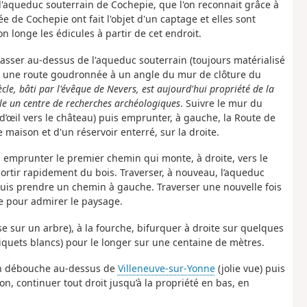
l'aqueduc souterrain de Cochepie, que l'on reconnait grâce à
e de Cochepie ont fait l'objet d'un captage et elles sont
 longe les édicules à partir de cet endroit.
 Passer au-dessus de l'aqueduc souterrain (toujours matérialisé
ur une route goudronnée à un angle du mur de clôture du
cle, bâti par l'évêque de Nevers, est aujourd'hui propriété de la
le un centre de recherches archéologiques
. Suivre le mur du
 d’œil vers le château) puis emprunter, à gauche, la Route de
 maison et d'un réservoir enterré, sur la droite.
s, emprunter le premier chemin qui monte, à droite, vers le
ortir rapidement du bois. Traverser, à nouveau, l’aqueduc
puis prendre un chemin à gauche. Traverser une nouvelle fois
e pour admirer le paysage.
e sur un arbre), à la fourche, bifurquer à droite sur quelques
iquets blancs) pour le longer sur une centaine de mètres.
 On débouche au-dessus de
Villeneuve-sur-Yonne
(jolie vue) puis
on, continuer tout droit jusqu’à la propriété en bas, en