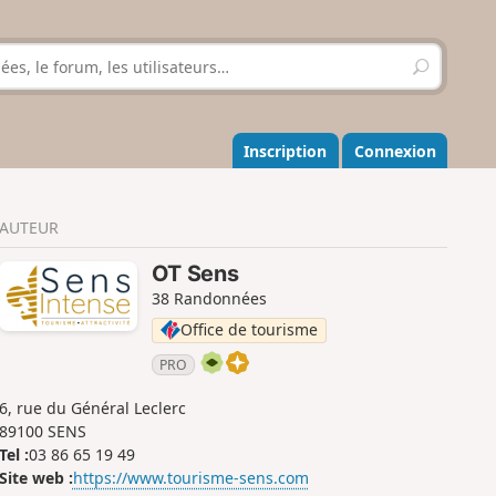
R
e
c
h
e
Inscription
Connexion
r
c
h
AUTEUR
e
r
OT Sens
38 Randonnées
Office de tourisme
PRO
6, rue du Général Leclerc
89100 SENS
Tel :
03 86 65 19 49
Site web :
https://www.tourisme-sens.com