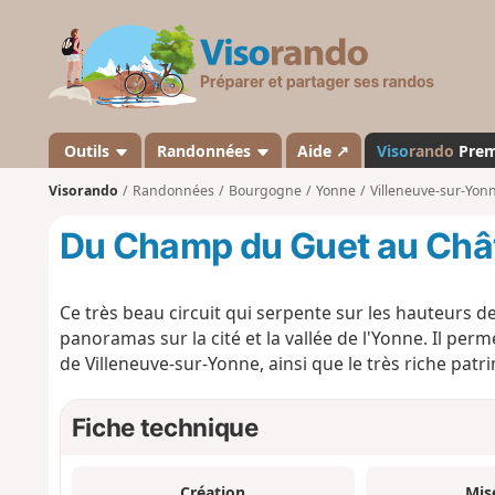
V
i
s
o
r
a
Outils
Randonnées
Aide ↗
Viso
rando
Pre
n
Visorando
Randonnées
Bourgogne
Yonne
Villeneuve-sur-Yon
d
o
Du Champ du Guet au Châ
Ce très beau circuit qui serpente sur les hauteurs d
panoramas sur la cité et la vallée de l'Yonne. Il 
de Villeneuve-sur-Yonne, ainsi que le très riche patrim
Fiche technique
Création
Mis