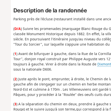
Description de la randonnée
Parking près de l'écluse (restaurant installé dans une anci
(
D/A
) Suivre les promenades (marquage Blanc-Rouge du 
classée Monument Historique depuis 1882. En effet, la ville 
siècle. En poursuivant l'itinéraire jusqu'au niveau du collè
"Tour du Sorcier", sur laquelle s'appuie une habitation du 
(
1
) Avant de bifurquer à gauche, dans la Rue de la Cornillat
Tour", donjon royal construit par Philippe Auguste vers 1210
toujours à gauche. Virer à droite dans la Route de
Dixmon
sous la nationale D606.
(
2
) Juste après le pont, emprunter, à droite, le Chemin de 
gauche afin de s'engager sur un chemin en herbe montant a
Nord-Est et culmine à 170m . Les Villeneuviens ont gardé 
Pâques, pour y procéder à la "Roulée" des oeufs cuits durs
(
3
) A la séparation du chemin en deux, prendre à gauche s
Rouge) et le suivre jusqu'à son terme,qui correspond à la 