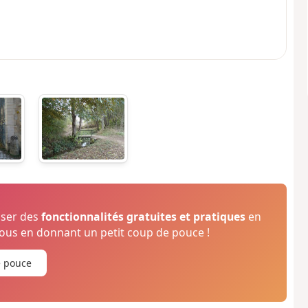
oser des
fonctionnalités gratuites et pratiques
en
us en donnant un petit coup de pouce !
e pouce