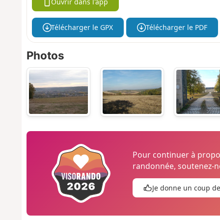
Ouvrir dans l'app
Télécharger le GPX
Télécharger le PDF
Photos
Pour continuer à prop
randonnée, soutenez-no
Je donne un coup d