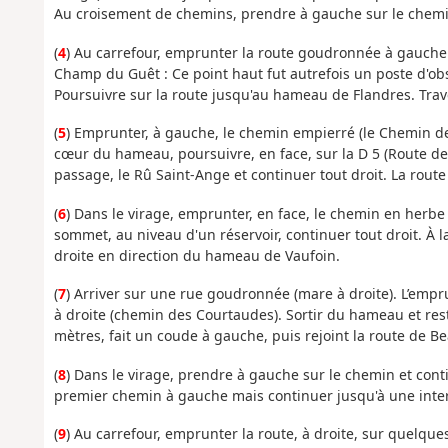
Au croisement de chemins, prendre à gauche sur le chemin 
(
4
) Au carrefour, emprunter la route goudronnée à gauche
Champ du Guêt : Ce point haut fut autrefois un poste d'obse
Poursuivre sur la route jusqu'au hameau de Flandres. Tra
(
5
) Emprunter, à gauche, le chemin empierré (le Chemin de 
cœur du hameau, poursuivre, en face, sur la D 5 (Route des
passage, le Rû Saint-Ange et continuer tout droit. La route 
(
6
) Dans le virage, emprunter, en face, le chemin en herbe 
sommet, au niveau d'un réservoir, continuer tout droit. À 
droite en direction du hameau de Vaufoin.
(
7
) Arriver sur une rue goudronnée (mare à droite). L’emp
à droite (chemin des Courtaudes). Sortir du hameau et res
mètres, fait un coude à gauche, puis rejoint la route de B
(
8
) Dans le virage, prendre à gauche sur le chemin et conti
premier chemin à gauche mais continuer jusqu'à une inter
(
9
) Au carrefour, emprunter la route, à droite, sur quelq