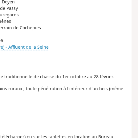
au Doyen
 de Passy
eauregards
chênes
terrain de Cochepies
06
e) - Affluent de la Seine
de traditionnelle de chasse du 1er octobre au 28 février.
mins ruraux ; toute pénétration à l'intérieur d'un bois (même
 télécharger) ou sur les tablettes en location au Bureau