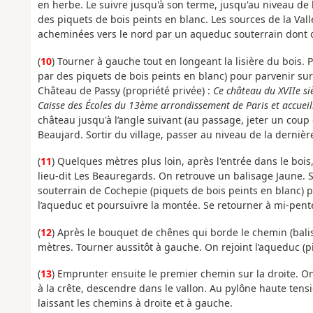
en herbe. Le suivre jusqu'à son terme, jusqu'au niveau de 
des piquets de bois peints en blanc. Les sources de la Vallé
acheminées vers le nord par un aqueduc souterrain dont on
(
10
) Tourner à gauche tout en longeant la lisière du bois.
par des piquets de bois peints en blanc) pour parvenir s
Château de Passy (propriété privée) :
Ce château du XVIIe siè
Caisse des Écoles du 13ème arrondissement de Paris et accueil
château jusqu'à l’angle suivant (au passage, jeter un coup
Beaujard. Sortir du village, passer au niveau de la dernière
(
11
) Quelques mètres plus loin, après l'entrée dans le boi
lieu-dit Les Beauregards. On retrouve un balisage Jaune. S
souterrain de Cochepie (piquets de bois peints en blanc) 
l’aqueduc et poursuivre la montée. Se retourner à mi-pent
(
12
) Après le bouquet de chênes qui borde le chemin (balis
mètres. Tourner aussitôt à gauche. On rejoint l’aqueduc (p
(
13
) Emprunter ensuite le premier chemin sur la droite.
à la crête, descendre dans le vallon. Au pylône haute tensi
laissant les chemins à droite et à gauche.