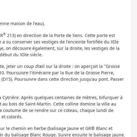
enne maison de l'eau).
®
GR
213) en direction de la Porte de Sens. Cette porte est
a su conserver ses vestiges de l'enceinte fortifiée du XIIe
ge, on découvre également, sur la droite, les vestiges de la
début du XIXe siècle.
e, jeter un coup d’œil sur la droite : on aperçoit la "Grosse
. Poursuivre l'itinéraire par la Rue de la Grosse Pierre,
t
(D15). Poursuivre dans cette direction jusqu'au pont. Passer
la Cytrière. Après quelques centaines de mètres, bifurquer à
u bois de Saint-Martin. Cette colline domine la ville au
la coutume de se rendre sur ce coteau, chaque lundi de
 et colorés.
ur le chemin en herbe (balisage Jaune et GR® Blanc et
fin du balisage Blanc Rouge. Suivre ensuite le balisage jaune.